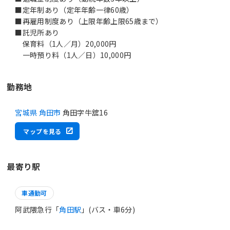
■定年制あり（定年年齢一律60歳）
■再雇用制度あり（上限年齢上限65歳まで）
■託児所あり
保育料（1人／月）20,000円
一時預り料（1人／日）10,000円
勤務地
宮城県 角田市
角田字牛舘16
マップを見る
最寄り駅
車通勤可
阿武隈急行「
角田駅
」(バス・車6分)