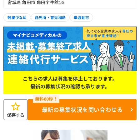
宮城県 角田市 角田字牛舘16
残業少なめ
託児所・育児補助
車通勤可
こちらの求人は募集を停止しております。
最新の募集状況の確認も承ります。
star
最新の募集状況を問い合わせる
保存する