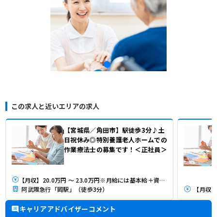
この求人と近いエリアの求人
【宮城県／角田市】駅徒歩3分♪土
日祝休み◎特別養護老人ホームでの
作業療法士の募集です！＜正社員＞
【月収】20.0万円 ～ 23.0万円※月給には基本給＋資格手当などが含まれます
阿武隈急行「岡駅」（徒歩3分）
【月収】2
キャリアアドバイザーコメント