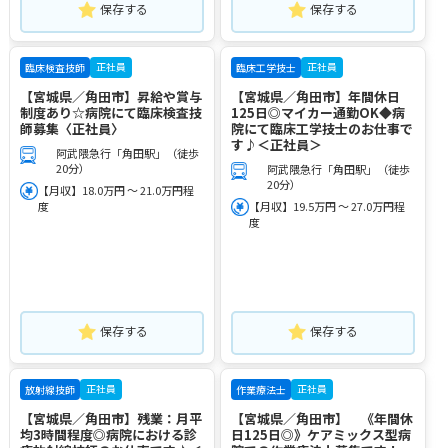
保存する
保存する
正社員
正社員
臨床検査技師
臨床工学技士
【宮城県／角田市】昇給や賞与
【宮城県／角田市】年間休日
制度あり☆病院にて臨床検査技
125日◎マイカー通勤OK◆病
師募集〈正社員〉
院にて臨床工学技士のお仕事で
す♪＜正社員＞
阿武隈急行「角田駅」（徒歩
20分）
阿武隈急行「角田駅」（徒歩
20分）
【月収】18.0万円 ～ 21.0万円程
度
【月収】19.5万円 ～ 27.0万円程
度
保存する
保存する
正社員
正社員
放射線技師
作業療法士
【宮城県／角田市】残業：月平
【宮城県／角田市】 《年間休
均3時間程度◎病院における診
日125日◎》ケアミックス型病