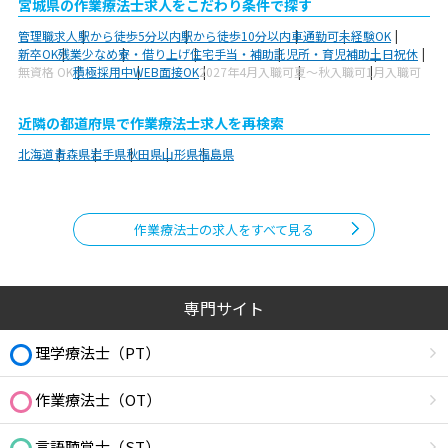
宮城県の作業療法士求人をこだわり条件で探す
管理職求人
駅から徒歩5分以内
駅から徒歩10分以内
車通勤可
未経験OK
新卒OK
残業少なめ
寮・借り上げ
住宅手当・補助
託児所・育児補助
土日祝休
無資格 OK
積極採用中
WEB面接OK
2027年4月入職可
夏～秋入職可
1月入職可
近隣の都道府県で作業療法士求人を再検索
北海道
青森県
岩手県
秋田県
山形県
福島県
作業療法士の求人をすべて見る
専門サイト
理学療法士（PT）
作業療法士（OT）
言語聴覚士（ST）