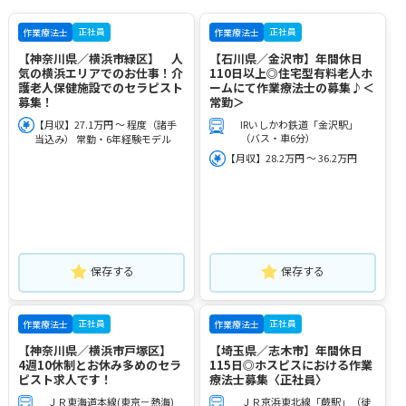
正社員
正社員
作業療法士
作業療法士
【神奈川県／横浜市緑区】 人
【石川県／金沢市】年間休日
気の横浜エリアでのお仕事！介
110日以上◎住宅型有料老人ホ
護老人保健施設でのセラピスト
ームにて作業療法士の募集♪＜
募集！
常勤＞
【月収】27.1万円 ～ 程度（諸手
IRいしかわ鉄道「金沢駅」
（バス・車6分）
当込み） 常勤・6年経験モデル
【月収】28.2万円 ～ 36.2万円
保存する
保存する
正社員
正社員
作業療法士
作業療法士
【神奈川県／横浜市戸塚区】
【埼玉県／志木市】年間休日
4週10休制とお休み多めのセラ
115日◎ホスピスにおける作業
ピスト求人です！
療法士募集〈正社員〉
ＪＲ東海道本線(東京－熱海)
ＪＲ京浜東北線「蕨駅」（徒