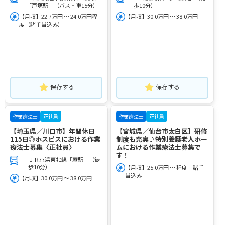
「戸塚駅」（バス・車15分）
歩10分）
【月収】22.7万円 ～ 24.0万円程
【月収】30.0万円 ～ 38.0万円
度（諸手当込み）
保存する
保存する
正社員
正社員
作業療法士
作業療法士
【埼玉県／川口市】年間休日
【宮城県／仙台市太白区】研修
115日◎ホスピスにおける作業
制度も充実♪特別養護老人ホー
療法士募集〈正社員〉
ムにおける作業療法士募集で
す！
ＪＲ京浜東北線「蕨駅」（徒
歩10分）
【月収】25.0万円 ～ 程度 諸手
当込み
【月収】30.0万円 ～ 38.0万円