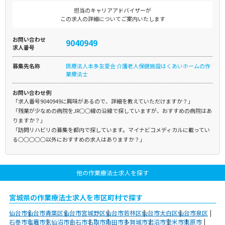
担当のキャリアアドバイザーが
この求人の詳細についてご案内いたします
お問い合わせ
9040949
求人番号
募集先名称
医療法人本多友愛会 介護老人保健施設はくあいホームの作
業療法士
お問い合わせ例
「求人番号9040949に興味があるので、詳細を教えていただけますか？」
「残業が少なめの病院をJR○○線の沿線で探していますが、おすすめの病院はあ
りますか？」
「訪問リハビリの募集を都内で探しています。マイナビコメディカルに載ってい
る○○○○○以外におすすめの求人はありますか？」
他の作業療法士求人を探す
宮城県の作業療法士求人を市区町村で探す
仙台市
仙台市青葉区
仙台市宮城野区
仙台市若林区
仙台市太白区
仙台市泉区
石巻市
塩竈市
気仙沼市
白石市
名取市
角田市
多賀城市
岩沼市
登米市
栗原市