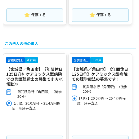
保存する
保存する
この法人の他の求人
正社員
正社員
言語聴覚士
理学療法士
【宮城県／角田市】《年間休日
【宮城県／角田市】《年間休日
125日◎》ケアミックス型病院
125日◎》ケアミックス型病院
での言語聴覚士の募集です★≪
での理学療法の募集です！
常勤≫
阿武隈急行「角田駅」（徒歩
20分）
阿武隈急行「角田駅」（徒歩
20分）
【月収】20.0万円 ～ 25.4万円程
【月収】20.0万円 ～ 25.4万円程
度 諸手当込
度 ※諸手当込