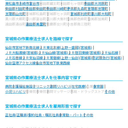
東松島市
大崎市
富谷市
刈田郡蔵王町
刈田郡七ヶ宿町
柴田郡大河原町
柴田郡村田町
柴田郡柴田町
柴田郡川崎町
伊具郡丸森町
亘理郡亘理町
亘理郡山元町
宮城郡松島町
宮城郡七ヶ浜町
宮城郡利府町
黒川郡大和町
黒川郡大郷町
黒川郡富谷町
黒川郡大衡村
加美郡色麻町
加美郡加美町
遠田郡涌谷町
遠田郡美里町
牡鹿郡女川町
本吉郡南三陸町
宮城県の作業療法士求人を路線で探す
仙台市営地下鉄南北線
ＪＲ東北本線(上野－盛岡)(宮城県)
ＪＲ大船渡線(宮城県)
ＪＲ仙山線(宮城県)
ＪＲ陸羽東線(宮城県)
ＪＲ仙石線
ＪＲ石巻線
ＪＲ気仙沼線
ＪＲ常磐線(上野－仙台)(宮城県)
阿武隈急行(宮城県)
仙台空港アクセス線
仙台市営地下鉄東西線
宮城県の作業療法士求人を仕事内容で探す
病院
介護福祉施設
クリニック
訪問リハビリ(在宅医療)
企業
保育園
小児リハビリ
整骨院
接骨院
訪問マッサージ
薬局・ドラッグストア
その他
宮城県の作業療法士求人を雇用形態で探す
正社員(正職員)
契約社員・嘱託社員
非常勤・パート
その他