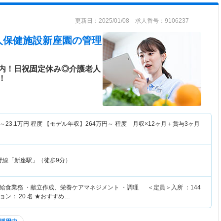
更新日：2025/01/08 求人番号：9106237
人保健施設新座園
の管理
内！日祝固定休み◎介護老人
！
～
23.1
万円
程度 【モデル年収】
264
万円～
程度 月収×12ヶ月＋賞与3ヶ月
野線「新座駅」（徒歩9分）
給食業務 ・献立作成、栄養ケアマネジメント ・調理 ＜定員＞入所 ：144
ン： 20 名 ★おすすめ…