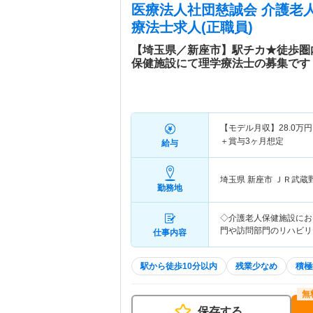
医療法人社団慈誠会 介護老
療法士求人(正職員)
【埼玉県／新座市】駅チカ★徒歩圏
保健施設にて理学療法士の募集です
【モデル月収】
28.0
万円
＋賞与3ヶ月想定
給与
埼玉県 新座市
ＪＲ武蔵
勤務地
◇介護老人保健施設にお
門や訪問部門のリハビリ
仕事内容
駅から徒歩10分以内
残業少なめ
積極
保存する