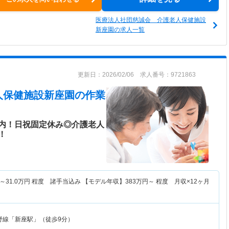
医療法人社団慈誠会 介護老人保健施設
新座園の求人一覧
更新日：2026/02/06 求人番号：9721863
人保健施設新座園
の作業
内！日祝固定休み◎介護老人
！
～
31.0
万円
程度 諸手当込み 【モデル年収】
383
万円～
程度 月収×12ヶ月
野線「新座駅」（徒歩9分）