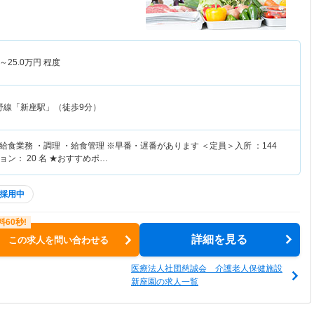
～
25.0
万円
程度
野線「新座駅」（徒歩9分）
食業務 ・調理 ・給食管理 ※早番・遅番があります ＜定員＞入所 ：144
ン： 20 名 ★おすすめポ…
採用中
詳細を見る
この求人を問い合わせる
医療法人社団慈誠会 介護老人保健施設
新座園の求人一覧