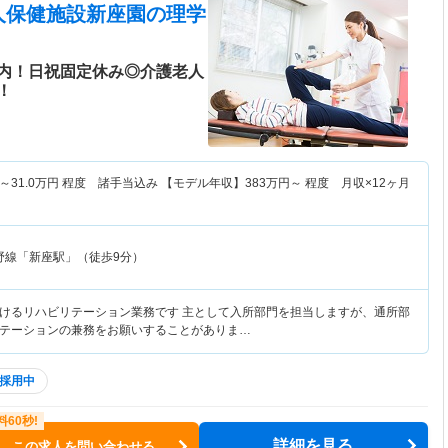
人保健施設新座園
の理学
内！日祝固定休み◎介護老人
！
～
31.0
万円
程度 諸手当込み 【モデル年収】
383
万円～
程度 月収×12ヶ月
野線「新座駅」（徒歩9分）
けるリハビリテーション業務です 主として入所部門を担当しますが、通所部
テーションの兼務をお願いすることがありま…
採用中
詳細を見る
この求人を問い合わせる