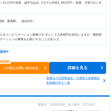
～
31.0
万円
程度 諸手当込み 【モデル年収】
383
万円～
程度 月収×12ヶ月
野線「新座駅」（徒歩9分）
けるリハビリテーション業務です 主として入所部門を担当しますが、通所部
テーションの兼務をお願いすることがありま…
採用中
詳細を見る
この求人を問い合わせる
医療法人社団慈誠会 介護老人保健施設
新座園の求人一覧
更新日：2026/02/06 求人番号：9721923