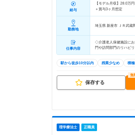
【モデル月収】
28.0
万円
＋賞与3ヶ月想定
給与
埼玉県 新座市
ＪＲ武蔵
勤務地
◇介護老人保健施設にお
門や訪問部門のリハビリ
仕事内容
駅から徒歩10分以内
残業少なめ
積極
保存する
理学療法士
正職員