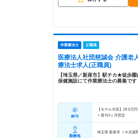
作業療法士
正職員
医療法人社団慈誠会 介護老
療法士求人(正職員)
【埼玉県／新座市】駅チカ★徒歩圏
保健施設にて作業療法士の募集です
【モデル月収】
28.0
万円
＋賞与3ヶ月想定
給与
埼玉県 新座市
ＪＲ武蔵
勤務地