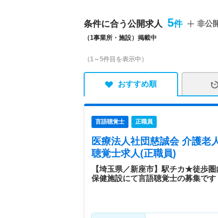
／新座園訪問看護ステーシ
5
条件に合う公開求人
非公
特色
ショートステやロングステ
（1事業所・施設）掲載中
を展開し、運営されている
り、質の向上を目指し、日
（1～5件目を表示中）
おすすめ順
言語聴覚士
正職員
医療法人社団慈誠会 介護老
聴覚士求人(正職員)
【埼玉県／新座市】駅チカ★徒歩圏
保健施設にて言語聴覚士の募集です