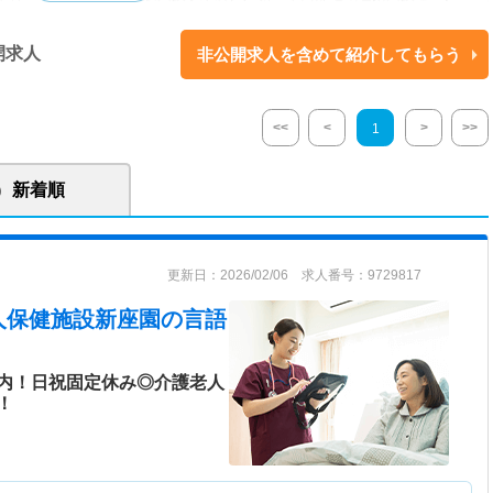
ョン
開求人
非公開求人を含めて紹介してもらう
イ、デイケア、介護予防通所リハビリステーションなど多岐にわたる事業
法人です。 ご利用者様一人ひとりに向き合ったサービス提供を目指してお
々従事されています。
<<
<
>
>>
1
新着順
更新日：2026/02/06 求人番号：9729817
人保健施設新座園
の言語
内！日祝固定休み◎介護老人
！