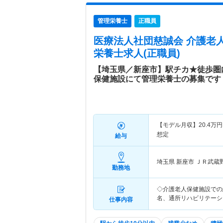
管理栄養士
正職員
医療法人社団慈誠会 介護老
栄養士求人(正職員)
【埼玉県／新座市】駅チカ★徒歩圏
保健施設にて管理栄養士の募集です
【モデル月収】
20.4
万円
想定
給与
埼玉県 新座市
ＪＲ武蔵
勤務地
◇介護老人保健施設での
名、通所リハビリテーショ
仕事内容