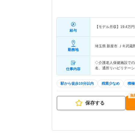
【モデル月収】
19.4
万円
給与
埼玉県 新座市
ＪＲ武蔵
勤務地
◇介護老人保健施設での給
名、通所リハビリテーショ
仕事内容
駅から徒歩10分以内
残業少なめ
積極
保存する