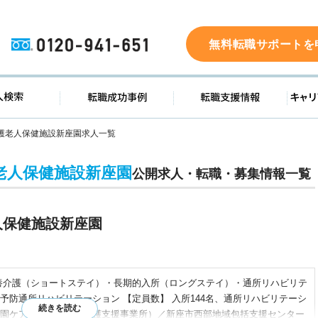
0120-941-651
無料転職サポートを
ド
求人検索
転職成功事例
転職支
護老人保健施設新座園求人一覧
老人保健施設新座園
公開求人・転職・募集情報一覧
人保健施設新座園
養介護（ショートステイ）・長期的入所（ロングステイ）・通所リハビリテ
予防通所リハビリテーション 【定員数】 入所144名、通所リハビリテーシ
 新座園ケアポート（居宅介護支援事業所）／新座市西部地域包括支援センター