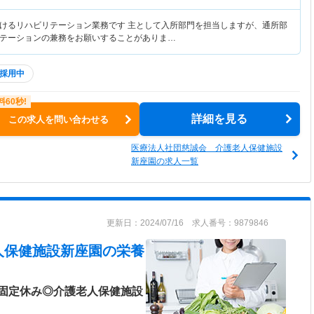
けるリハビリテーション業務です 主として入所部門を担当しますが、通所部
テーションの兼務をお願いすることがありま…
採用中
詳細を見る
この求人を問い合わせる
医療法人社団慈誠会 介護老人保健施設
新座園の求人一覧
更新日：2024/07/16 求人番号：9879846
人保健施設新座園
の栄養
固定休み◎介護老人保健施設