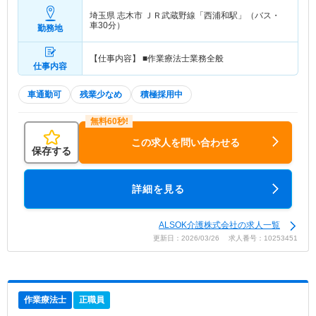
埼玉県 志木市
ＪＲ武蔵野線「西浦和駅」（バス・
車30分）
勤務地
【仕事内容】 ■作業療法士業務全般
仕事内容
車通勤可
残業少なめ
積極採用中
この求人を問い合わせる
保存する
詳細を見る
ALSOK介護株式会社の求人一覧
更新日：2026/03/26 求人番号：10253451
作業療法士
正職員