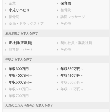
企業
保育園
春日部市
狭山市
小児リハビリ
整骨院
羽生市
鴻巣市
接骨院
訪問マッサージ
深谷市
上尾市
薬局・ドラッグストア
その他
草加市
越谷市
蕨市
戸田市
雇用形態から求人を探す
入間市
朝霞市
正社員(正職員)
契約社員・嘱託社員
志木市
和光市
非常勤・パート
その他
新座市
桶川市
久喜市
北本市
年収から求人を探す
八潮市
富士見市
年収300万円～
年収350万円～
三郷市
蓮田市
年収400万円～
年収450万円～
坂戸市
幸手市
年収500万円～
年収550万円～
鶴ヶ島市
日高市
年収600万円～
年収650万円～
吉川市
ふじみ野市
年収700万円～
白岡市
北足立郡伊奈町
入間郡三芳町
入間郡毛呂山町
人気のこだわり条件から求人を探す