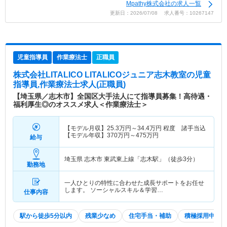
Mpathy株式会社の求人一覧
更新日：2026/07/08 求人番号：10267147
児童指導員
作業療法士
正職員
株式会社LITALICO LITALICOジュニア志木教室
の児童
指導員,作業療法士求人(正職員)
【埼玉県／志木市】全国区大手法人にて指導員募集！高待遇・
福利厚生◎のオススメ求人＜作業療法士＞
【モデル月収】
25.3
万円～
34.4
万円
程度 諸手当込
【モデル年収】
370
万円～
475
万円
給与
埼玉県 志木市
東武東上線「志木駅」（徒歩3分）
勤務地
一人ひとりの特性に合わせた成長サポートをお任せ
します。 ソーシャルスキル＆学習…
仕事内容
駅から徒歩5分以内
残業少なめ
住宅手当・補助
積極採用中