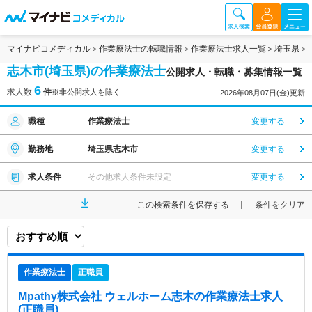
マイナビコメディカル
作業療法士の転職情報
作業療法士求人一覧
埼玉県
志木市(埼玉県)の作業療法士
公開求人・転職・募集情報一覧
6
求人数
件
※非公開求人を除く
2026年08月07日(金)更新
職種
作業療法士
変更する
勤務地
埼玉県志木市
変更する
求人条件
その他求人条件未設定
変更する
この検索条件を保存する
条件をクリア
作業療法士
正職員
Mpathy株式会社 ウェルホーム志木
の作業療法士求人
(正職員)