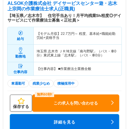
ALSOK介護株式会社 デイサービスセンター遊・志木
上宗岡
の作業療法士求人(正職員)
【埼玉県／志木市】 住宅手当あり！月平均残業5h程度◎デイ
サービスにて作業療法士募集＜正社員＞
【モデル月収】
22.7
万円～
程度、基本給+職能給勤
労給+資格手当
給与
埼玉県 志木市
ＪＲ埼京線「南与野駅」（バス・車0
分）東武東上線「志木駅」（バス・車0分）
勤務地
【仕事内容】 ■作業療法士業務全般
仕事内容
車通勤可
残業少なめ
積極採用中
この求人を問い合わせる
保存する
詳細を見る