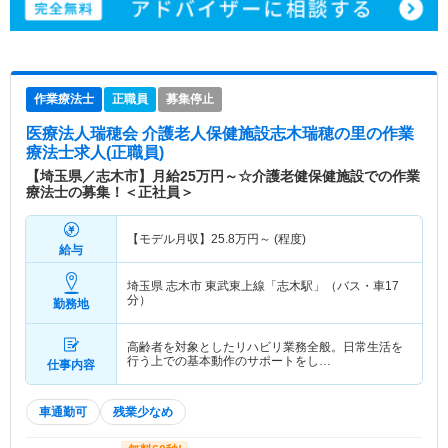
作業療法士
正職員
募集停止
医療法人瑞穂会 介護老人保健施設志木瑞穂の里
の作業
療法士求人(正職員)
【埼玉県／志木市】月給25万円～☆介護老健保健施設での作業
療法士の募集！＜正社員＞
【モデル月収】
25.8
万円～
(程度)
給与
埼玉県 志木市
東武東上線「志木駅」（バス・車17
分）
勤務地
高齢者を対象としたリハビリ業務全般。日常生活を
行う上での基本動作のサポートをし…
仕事内容
車通勤可
残業少なめ