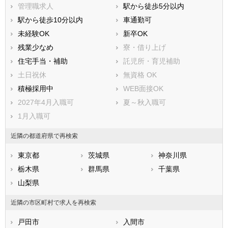
入間郡越生町
比企郡滑川町
管理職求人
駅から徒歩5分以内
比企郡嵐山町
比企郡小川町
駅から徒歩10分以内
車通勤可
比企郡川島町
比企郡吉見町
未経験OK
新卒OK
比企郡鳩山町
比企郡ときがわ町
残業少なめ
寮・借り上げ
秩父郡横瀬町
秩父郡皆野町
住宅手当・補助
託児所・育児補助
秩父郡長瀞町
秩父郡小鹿野町
土日祝休
無資格 OK
秩父郡東秩父村
児玉郡美里町
積極採用中
WEB面接OK
児玉郡神川町
児玉郡上里町
2027年4月入職可
夏～秋入職可
大里郡寄居町
南埼玉郡宮代町
1月入職可
北葛飾郡杉戸町
北葛飾郡松伏町
近隣の都道府県で再検索
東京都
茨城県
神奈川県
栃木県
群馬県
千葉県
山梨県
近隣の市区町村で求人を再検索
戸田市
入間市