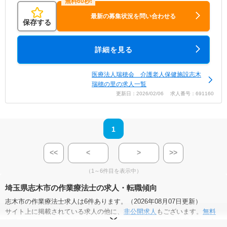
最新の募集状況を問い合わせる
保存する
詳細を見る
医療法人瑞穂会 介護老人保健施設志木
瑞穂の里の求人一覧
更新日：2026/02/06 求人番号：691160
1
<<
<
>
>>
（1～6件目を表示中）
埼玉県志木市の作業療法士の求人・転職傾向
志木市の作業療法士求人は6件あります。（2026年08月07日更新）
サイト上に掲載されている求人の他に、
非公開求人
もございます。
無料
転職支援サービス
にお申し込みいただくと、全求人からご希望条件に合