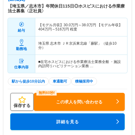
【埼玉県／志木市】年間休日115日◎ホスピスにおける作業療
法士募集〈正社員〉
【モデル月収】
30.0
万円～
38.0
万円
【モデル年収】
404
万円～
516
万円
程度
給与
埼玉県 志木市
ＪＲ京浜東北線「蕨駅」（徒歩10
分）
勤務地
■在宅ホスピスにおける作業療法士業務全般 ・施設
内訪問リハビリテーション業務 …
仕事内容
駅から徒歩10分以内
車通勤可
積極採用中
この求人を問い合わせる
保存する
詳細を見る