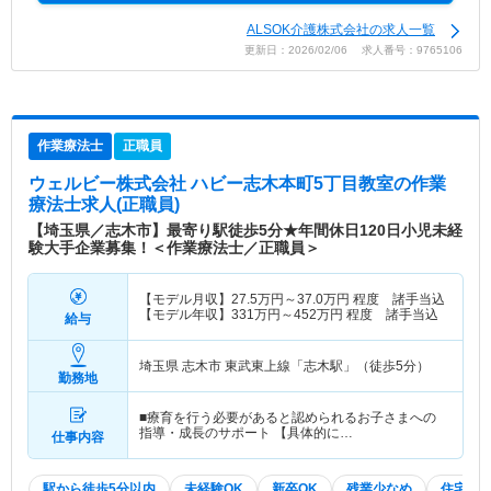
ALSOK介護株式会社の求人一覧
更新日：2026/02/06 求人番号：9765106
作業療法士
正職員
ウェルビー株式会社 ハビー志木本町5丁目教室
の作業
療法士求人(正職員)
【埼玉県／志木市】最寄り駅徒歩5分★年間休日120日小児未経
験大手企業募集！＜作業療法士／正職員＞
【モデル月収】
27.5
万円～
37.0
万円
程度 諸手当込
【モデル年収】
331
万円～
452
万円
程度 諸手当込
給与
埼玉県 志木市
東武東上線「志木駅」（徒歩5分）
勤務地
■療育を行う必要があると認められるお子さまへの
指導・成長のサポート 【具体的に…
仕事内容
駅から徒歩5分以内
未経験OK
新卒OK
残業少なめ
住宅手