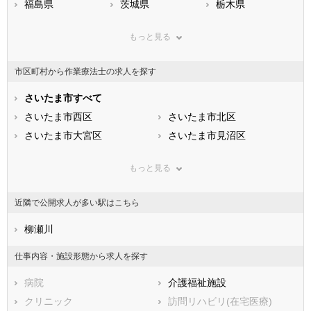
福島県
茨城県
栃木県
群馬県
埼玉県
千葉県
もっと見る
東京都
神奈川県
新潟県
山梨県
長野県
富山県
市区町村から作業療法士の求人を探す
石川県
福井県
岐阜県
静岡県
さいたま市すべて
愛知県
三重県
滋賀県
さいたま市西区
京都府
さいたま市北区
大阪府
兵庫県
さいたま市大宮区
奈良県
さいたま市見沼区
和歌山県
鳥取県
さいたま市中央区
島根県
さいたま市桜区
岡山県
もっと見る
広島県
さいたま市浦和区
山口県
さいたま市南区
徳島県
香川県
さいたま市緑区
愛媛県
さいたま市岩槻区
高知県
近隣で公開求人が多い駅はこちら
福岡県
市部
佐賀県
長崎県
熊本県
川越市
柳瀬川
大分県
熊谷市
宮崎県
鹿児島県
川口市
沖縄県
行田市
仕事内容・施設形態から求人を探す
秩父市
所沢市
病院
介護福祉施設
飯能市
加須市
クリニック
訪問リハビリ(在宅医療)
本庄市
東松山市