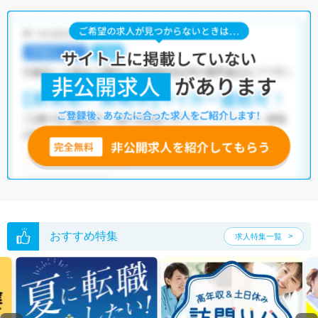
う求人を提案させていただきます。
志木市の作業療法士求人では以下のような条件が人気です。
・
積極採用中
・
新卒OK
・
残業少なめ
・
正社員(正職員)
・
介護福
祉施設
・
小児リハビリ
・
保育園
他の条件でも人気の求人がございますので、「こだわり条件」から検索
いただくか、お気軽にお問い合わせください。
全国の作業療法士求人
から検索いただくことも可能です。
無料転職支援サービス
にお申し込みいただくと、ご希望条件をヒアリン
グした上で求人をご提案いたします。
ご希望条件がまだ定まっていない方は
人気の希望条件をピックアップし
た求人特集
をぜひご活用ください。
転職支援の他、情報収集や募集状況の確認も、お気軽にご相談くださ
い。
おすすめ特集
求人特集一覧