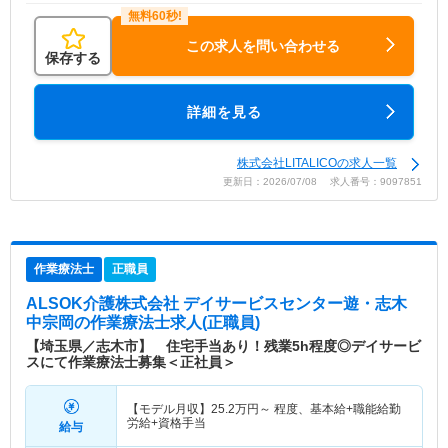
この求人を問い合わせる
保存する
詳細を見る
株式会社LITALICOの求人一覧
更新日：2026/07/08 求人番号：9097851
作業療法士
正職員
ALSOK介護株式会社 デイサービスセンター遊・志木
中宗岡
の作業療法士求人(正職員)
【埼玉県／志木市】 住宅手当あり！残業5h程度◎デイサービ
スにて作業療法士募集＜正社員＞
【モデル月収】
25.2
万円～
程度、基本給+職能給勤
労給+資格手当
給与