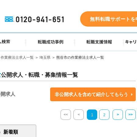
0120-941-651
無料転職サポートを
ド
求人検索
転職成功事例
転職支
作業療法士求人一覧
埼玉県
熊谷市の作業療法士求人一覧
士
公開求人・転職・募集情報一覧
公開求人
非公開求人を含めて紹介してもらう
<<
<
>
>>
1
2
新着順