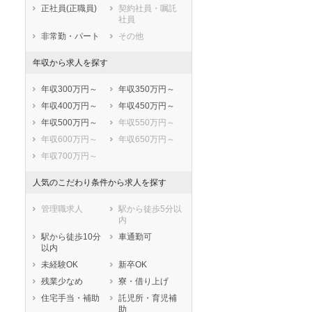
志木市
和光市
正社員(正職員)
契約社員・嘱託
社員
新座市
桶川市
非常勤・パート
その他
久喜市
北本市
八潮市
富士見市
年収から求人を探す
三郷市
蓮田市
年収300万円～
年収350万円～
坂戸市
幸手市
年収400万円～
年収450万円～
鶴ヶ島市
日高市
年収500万円～
年収550万円～
吉川市
ふじみ野市
年収600万円～
年収650万円～
白岡市
北足立郡伊奈町
年収700万円～
入間郡三芳町
入間郡毛呂山町
入間郡越生町
比企郡滑川町
人気のこだわり条件から求人を探す
比企郡嵐山町
比企郡小川町
比企郡川島町
比企郡吉見町
管理職求人
駅から徒歩5分以
内
比企郡鳩山町
比企郡ときがわ
町
駅から徒歩10分
車通勤可
以内
秩父郡横瀬町
秩父郡皆野町
未経験OK
新卒OK
秩父郡長瀞町
秩父郡小鹿野町
残業少なめ
寮・借り上げ
秩父郡東秩父村
児玉郡美里町
住宅手当・補助
託児所・育児補
児玉郡神川町
児玉郡上里町
助