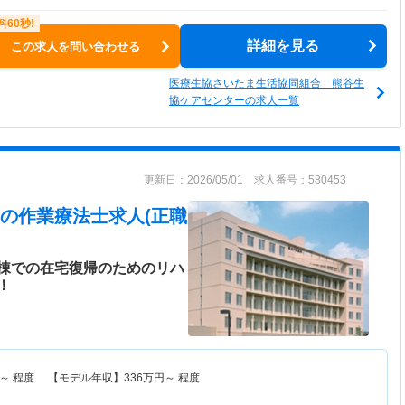
詳細を見る
この求人を問い合わせる
医療生協さいたま生活協同組合 熊谷生
協ケアセンターの求人一覧
更新日：2026/05/01 求人番号：580453
の作業療法士求人(正職
棟での在宅復帰のためのリハ
！
～
程度 【モデル年収】
336
万円～
程度