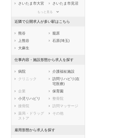
滋賀県
京都府
大阪府
さいたま市大宮
さいたま市見沼
区
区
兵庫県
奈良県
和歌山県
もっと見る
さいたま市中央
さいたま市桜区
鳥取県
島根県
岡山県
区
近隣で公開求人が多い駅はこちら
広島県
山口県
徳島県
さいたま市浦和
さいたま市南区
香川県
愛媛県
高知県
区
熊谷
籠原
福岡県
佐賀県
長崎県
さいたま市緑区
さいたま市岩槻
上熊谷
石原(埼玉)
区
熊本県
大分県
宮崎県
大麻生
市部
鹿児島県
沖縄県
仕事内容・施設形態から求人を探す
川越市
熊谷市
川口市
行田市
病院
介護福祉施設
秩父市
所沢市
クリニック
訪問リハビリ(在
飯能市
加須市
宅医療)
本庄市
東松山市
企業
保育園
春日部市
狭山市
小児リハビリ
整骨院
羽生市
鴻巣市
接骨院
訪問マッサージ
深谷市
上尾市
薬局・ドラッグ
その他
ストア
草加市
越谷市
蕨市
戸田市
雇用形態から求人を探す
入間市
朝霞市