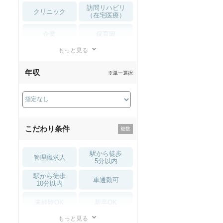
訪問リハビリ
クリニック
（在宅医療）
企業
保育園
もっと見る
小児リハビリ
整骨院
年収
※単一選択
接骨院
訪問マッサージ
薬局・
その他
ドラッグストア
こだわり条件
駅から徒歩
管理職求人
5分以内
駅から徒歩
車通勤可
10分以内
未経験OK
新卒OK
もっと見る