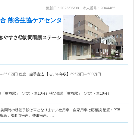
更新日：2026/05/08 求人番号：9044465
合 熊谷生協ケアセンタ
きやすさ◎訪問看護ステーシ
～
35.0
万円
程度 諸手当込 【モデル年収】
395
万円～
500
万円
線「熊谷駅」（バス・車10分）秩父鉄道「熊谷駅」（バス・車10分）
※訪問時の移動手段は車となります／社用車・自家用車は応相談 配置：PT5
） 疾患：脳血管疾患、整形疾患、…