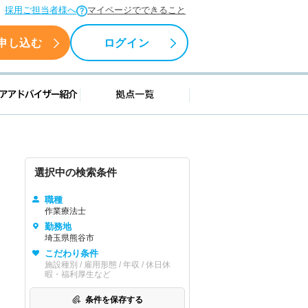
採用ご担当者様へ
マイページでできること
申し込む
ログイン
援情報
キャリアアドバイザー紹介
拠点一覧
選択中の検索条件
職種
作業療法士
勤務地
埼玉県熊谷市
こだわり条件
施設種別 / 雇用形態 / 年収 / 休日休
暇・福利厚生など
条件を保存する