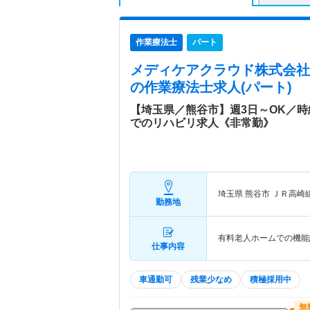
作業療法士
パート
メディケアクラウド株式会社
の作業療法士求人(パート)
【埼玉県／熊谷市】週3日～OK／時
でのリハビリ求人《非常勤》
埼玉県 熊谷市
ＪＲ高崎
勤務地
有料老人ホームでの機能
仕事内容
車通勤可
残業少なめ
積極採用中