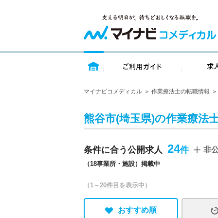
トップページ
ご利用ガイ
マイナビコメディカル
作業療法士の転職情報
熊谷市(埼玉県)の作業療法
24
条件に合う公開求人
非
（18事業所・施設）掲載中
（1～20件目を表示中）
おすすめ順