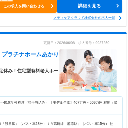
詳細を見る
この求人を問い合わせる
メディケアクラウド株式会社の求人一覧
更新日：2026/06/08 求人番号：9937250
 プラチナホームあかり
定休み！住宅型有料老人ホー
～
40.0
万円
程度（諸手当込み） 【モデル年収】
407
万円～
509
万円
程度（諸
線「熊谷駅」（バス・車18分）ＪＲ高崎線「籠原駅」（バス・車15分） 他