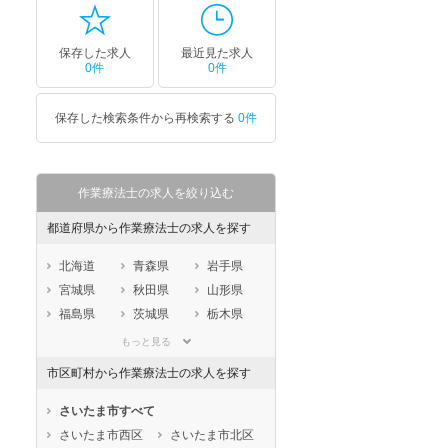
保存した求人
最近見た求人
0件
0件
保存した検索条件から再検索する
0件
作業療法士の求人を絞り込む
都道府県から作業療法士の求人を探す
北海道
青森県
岩手県
宮城県
秋田県
山形県
福島県
茨城県
栃木県
群馬県
埼玉県
千葉県
もっと見る
東京都
神奈川県
新潟県
市区町村から作業療法士の求人を探す
山梨県
長野県
富山県
石川県
福井県
岐阜県
さいたま市すべて
静岡県
愛知県
三重県
さいたま市西区
さいたま市北区