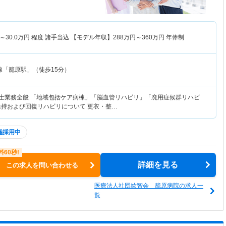
～
30.0
万円
程度 諸手当込 【モデル年収】
288
万円～
360
万円
年俸制
線「籠原駅」（徒歩15分）
法士業務全般 「地域包括ケア病棟」「脳血管リハビリ」「廃用症候群リハビ
維持および回復リハビリについて 更衣・整…
極採用中
詳細を見る
この求人を問い合わせる
医療法人社団紘智会 籠原病院の求人一
覧