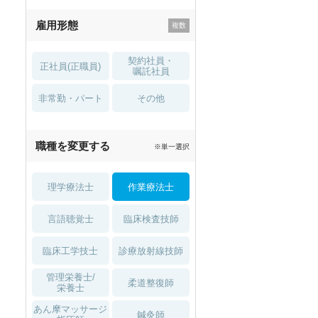
残業少なめ
寮・借り上げ
雇用形態
託児所・
住宅手当・補助
育児補助
契約社員・
正社員(正職員)
土日祝休
無資格 OK
嘱託社員
非常勤・パート
積極採用中
WEB面接OK
その他
2027年4月入職可
夏～秋入職可
職種を変更する
※単一選択
1月入職可
理学療法士
作業療法士
言語聴覚士
臨床検査技師
臨床工学技士
診療放射線技師
管理栄養士/
柔道整復師
栄養士
あん摩マッサージ
鍼灸師