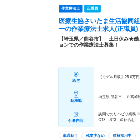
作業療法士
正職員
医療生協さいたま生活協同組
ー
の作業療法士求人(正職員)
【埼玉県／熊谷市】 土日休み★働
ョンでの作業療法士募集！
【モデル月収】
25.0
万円
給与
埼玉県 熊谷市
ＪＲ高崎
勤務地
訪問でのリハビリ業務 
OT3 ST3（産休含む
仕事内容
車通勤可
残業少なめ
積極採用中