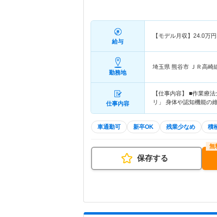
【モデル月収】
24.0
万円
給与
埼玉県 熊谷市
ＪＲ高崎
勤務地
【仕事内容】 ■作業療
リ」 身体や認知機能の
仕事内容
車通勤可
新卒OK
残業少なめ
積
保存する