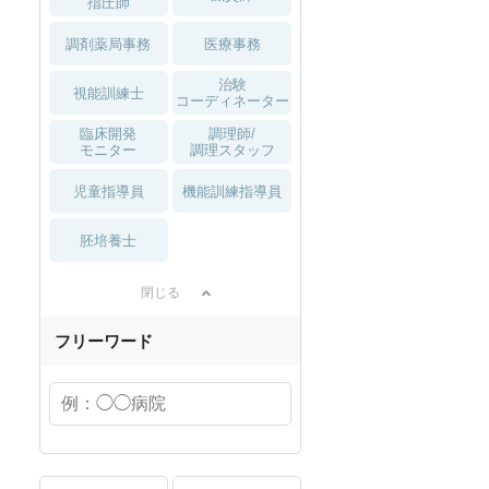
指圧師
調剤薬局事務
医療事務
治験
視能訓練士
コーディネーター
臨床開発
調理師/
モニター
調理スタッフ
児童指導員
機能訓練指導員
胚培養士
閉じる
フリーワード