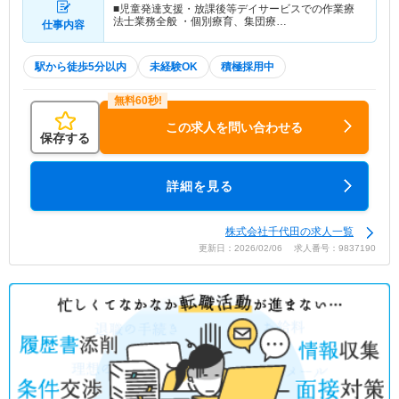
■児童発達支援・放課後等デイサービスでの作業療
法士業務全般 ・個別療育、集団療…
仕事内容
駅から徒歩5分以内
未経験OK
積極採用中
この求人を問い合わせる
保存する
詳細を見る
株式会社千代田の求人一覧
更新日：2026/02/06 求人番号：9837190