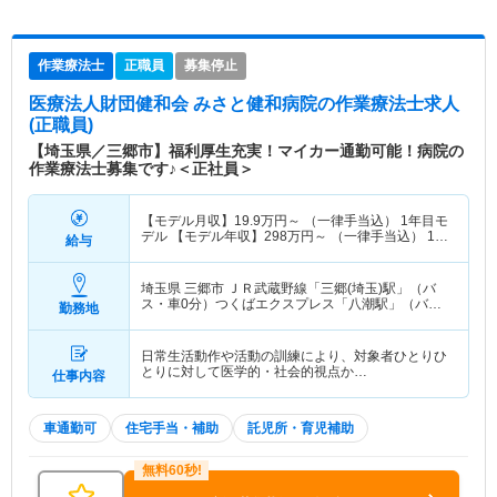
作業療法士
正職員
募集停止
医療法人財団健和会 みさと健和病院
の作業療法士求人
(正職員)
【埼玉県／三郷市】福利厚生充実！マイカー通勤可能！病院の
作業療法士募集です♪＜正社員＞
【モデル月収】
19.9
万円～
（一律手当込） 1年目モ
デル 【モデル年収】
298
万円～
（一律手当込） 1年
給与
目モデル
埼玉県 三郷市
ＪＲ武蔵野線「三郷(埼玉)駅」（バ
ス・車0分）つくばエクスプレス「八潮駅」（バ
勤務地
ス・車0分） 他
日常生活動作や活動の訓練により、対象者ひとりひ
とりに対して医学的・社会的視点か…
仕事内容
車通勤可
住宅手当・補助
託児所・育児補助