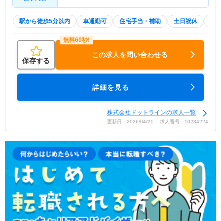
駅から徒歩5分以内
車通勤可
住宅手当・補助
土日祝休
積
この求人を問い合わせる
保存する
詳細を見る
株式会社ドットラインの求人一覧
更新日：2026/04/21 求人番号：10234224