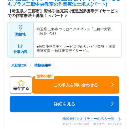
もプラス三郷中央教室
の作業療法士求人(パート)
【埼玉県／三郷市】資格手当充実♪指定放課後等デイサービス
での作業療法士募集！＜パート＞
埼玉県 三郷市
つくばエクスプレス「三郷中央駅」
（徒歩12分）
勤務地
■放課後児童デイサービスでのリハビリ業務 ・児童
発達支援 ・放課後等デイサービ…
仕事内容
未経験OK
積極採用中
この求人を問い合わせる
保存する
詳細を見る
株式会社クオリティーの求人一覧
更新日：2026/03/05 求人番号：10127316