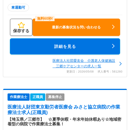
車通勤可
最新の募集状況を問い合わせる
保存する
詳細を見る
医療法人社団愛友会 介護老人保健施設
三郷ケアセンターの求人一覧
更新日：2026/05/08 求人番号：581260
作業療法士
正職員
募集停止
医療法人財団東京勤労者医療会 みさと協立病院
の作業
療法士求人(正職員)
【埼玉県／三郷市】 ☆夏季休暇・年末年始休暇あり☆地域密
着型の病院で作業療法士募集！