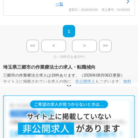
一覧
更新日：2026/02/06 求人番号：9158033
1
<<
<
>
>>
（1～18件目を表示中）
埼玉県三郷市の作業療法士の求人・転職傾向
三郷市の作業療法士求人は18件あります。（2026年08月06日更新）
サイト上に掲載されている求人の他に、
非公開求人
もございます。
無料
転職支援サービス
にお申し込みいただくと、全求人からご希望条件に合
う求人を提案させていただきます。
三郷市の作業療法士求人では以下のような条件が人気です。
・
土日祝休
・
積極採用中
・
新卒OK
・
正社員(正職員)
・
病院
・
介護福祉施設
・
訪問リハビリ(在宅医療)
・
小児リハビリ
・
保育園
他の条件でも人気の求人がございますので、「こだわり条件」から検索
いただくか、お気軽にお問い合わせください。