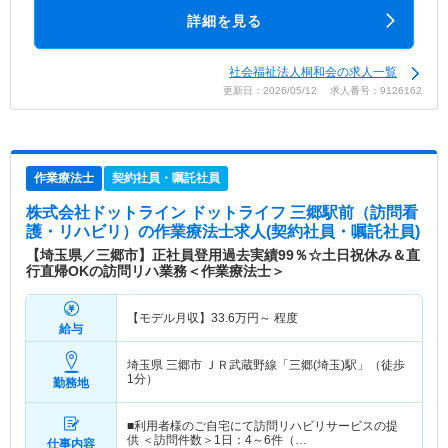
詳細を見る
社会福祉法人桐和会の求人一覧
更新日：2026/05/12 求人番号：9126162
作業療法士
契約社員・嘱託社員
株式会社ドットライン ドットライフ 三郷駅前（訪問看
護・リハビリ）
の作業療法士求人(契約社員・嘱託社員)
【埼玉県／三郷市】正社員登用過去実績99％☆土日祝休み＆直
行直帰OKの訪問リハ業務＜作業療法士＞
【モデル月収】
33.6
万円～
程度
給与
埼玉県 三郷市
ＪＲ武蔵野線「三郷(埼玉)駅」（徒歩
1分）
勤務地
■利用者様のご自宅にて訪問リハビリサービスの提
供 ＜訪問件数＞1日：4～6件（…
仕事内容