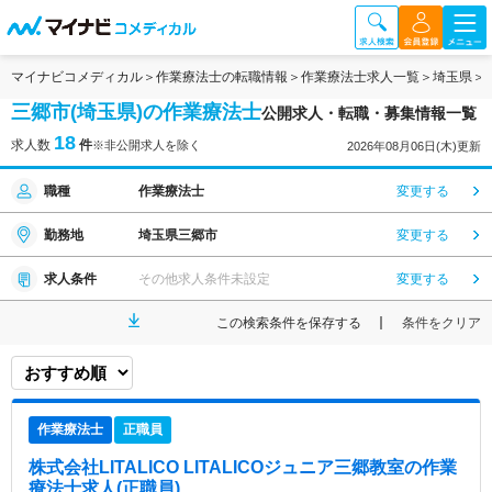
マイナビコメディカル
作業療法士の転職情報
作業療法士求人一覧
埼玉県
三郷市(埼玉県)の作業療法士
公開求人・転職・募集情報一覧
18
求人数
件
※非公開求人を除く
2026年08月06日(木)更新
職種
作業療法士
変更する
勤務地
埼玉県三郷市
変更する
求人条件
その他求人条件未設定
変更する
この検索条件を保存する
条件をクリア
作業療法士
正職員
株式会社LITALICO LITALICOジュニア三郷教室
の作業
療法士求人(正職員)