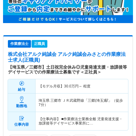
作業療法士
正職員
株式会社アルク純誠会 アルク純誠会みさと
の作業療法
士求人(正職員)
【埼玉県／三郷市】土日祝完全休み◎児童発達支援・放課後等
デイサービスでの作業療法士募集です＜正社員＞
【モデル月収】
30.0
万円～
程度
給与
埼玉県 三郷市
ＪＲ武蔵野線「三郷(埼玉)駅」（徒歩
7分）
勤務地
【仕事内容】 ■作業療法士業務全般 児童発達支援・
放課後等デイサービス事業所に…
仕事内容