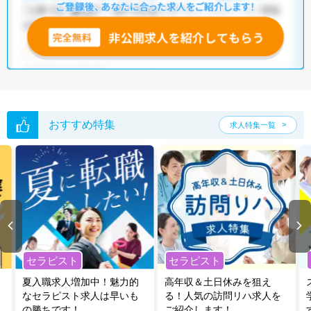
全国の作業療法士求人
から検索いただくことも可能です。
無料転職支援サービス
にお申し込みいただくと、ご希望条件をヒアリン
グした上で求人をご提案いたします。
ご希望条件がまだ定まっていない方は
人気の希望条件をピックアップし
た求人特集
をぜひご活用ください。
転職支援の他、情報収集や募集状況の確認も、お気軽にご相談くださ
い。
おすすめ特集
求人特集一覧
セラピスト
セラピスト
夏入職求人増加中！魅力的
高年収＆土日休みを狙え
なセラピスト求人は早いも
る！人気の訪問リハ求人を
の勝ちです！
ご紹介します！