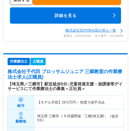
詳細を見る
株式会社SOYOKAZEの求人一覧
更新日：2026/02/06 求人番号：10139685
作業療法士
正職員
株式会社千代田 ブロッサムジュニア 三郷教室
の作業療
法士求人(正職員)
【埼玉県／三郷市】駅近徒歩5分♪児童発達支援・放課後等デイ
サービスにて作業療法士の募集＜正社員＞
【モデル月収】
28.0
万円～
程度※諸手当込
給与
埼玉県 三郷市
ＪＲ武蔵野線「三郷(埼玉)駅」（徒歩
5分）
勤務地