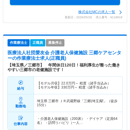
株式会社MCの求人一覧
更新日：2026/05/26 求人番号：9118818
作業療法士
正職員
募集停止
医療法人社団愛友会 介護老人保健施設 三郷ケアセンタ
ー
の作業療法士求人(正職員)
【埼玉県／三郷市】 年間休日120日！福利厚生が整った働き
やすい三郷市の老健施設です！
【モデル月収】
22.0
万円～
程度（諸手当込み）
【モデル年収】
330
万円～
程度（諸手当込み）
給与
埼玉県 三郷市
ＪＲ武蔵野線「三郷(埼玉)駅」（徒歩
15分）
勤務地
・介護老人保健施設（200床） ・デイケア（定員64
名） ・訪問リハビリ（一人…
仕事内容