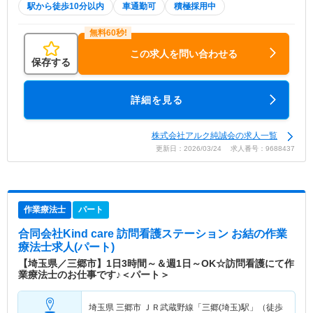
駅から徒歩10分以内
車通勤可
積極採用中
この求人を問い合わせる
保存する
詳細を見る
株式会社アルク純誠会の求人一覧
更新日：2026/03/24 求人番号：9688437
作業療法士
パート
合同会社Kind care 訪問看護ステーション お結
の作業
療法士求人(パート)
【埼玉県／三郷市】1日3時間～＆週1日～OK☆訪問看護にて作
業療法士のお仕事です♪＜パート＞
埼玉県 三郷市
ＪＲ武蔵野線「三郷(埼玉)駅」（徒歩