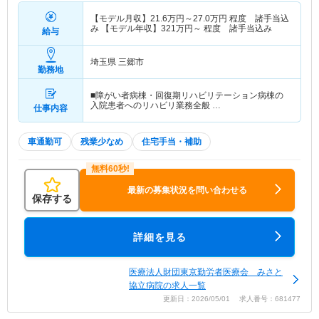
【モデル月収】
21.6
万円～
27.0
万円
程度 諸手当込
み 【モデル年収】
321
万円～
程度 諸手当込み
給与
埼玉県 三郷市
勤務地
■障がい者病棟・回復期リハビリテーション病棟の
入院患者へのリハビリ業務全般 …
仕事内容
車通勤可
残業少なめ
住宅手当・補助
最新の募集状況を問い合わせる
保存する
詳細を見る
医療法人財団東京勤労者医療会 みさと
協立病院の求人一覧
更新日：2026/05/01 求人番号：681477