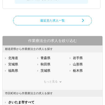
最近見た求人一覧
作業療法士の求人を絞り込む
都道府県から作業療法士の求人を探す
北海道
青森県
岩手県
宮城県
秋田県
山形県
福島県
茨城県
栃木県
群馬県
埼玉県
千葉県
もっと見る
東京都
神奈川県
新潟県
山梨県
長野県
富山県
市区町村から作業療法士の求人を探す
石川県
福井県
岐阜県
静岡県
さいたま市すべて
愛知県
三重県