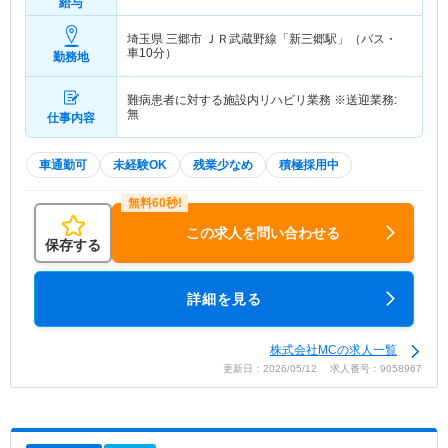
給与
埼玉県 三郷市
ＪＲ武蔵野線「新三郷駅」（バス・
車10分）
勤務地
難病患者に対する施設内リハビリ業務 ※送迎業務:
無
仕事内容
車通勤可
未経験OK
残業少なめ
積極採用中
この求人を問い合わせる
保存する
詳細を見る
株式会社MCの求人一覧
更新日：2026/05/12 求人番号：9058967