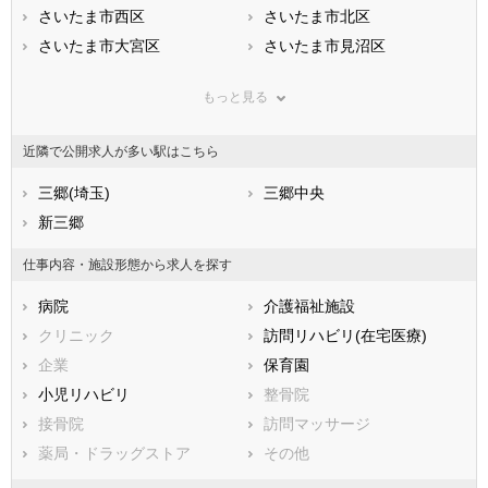
滋賀県
さいたま市西区
京都府
さいたま市北区
大阪府
兵庫県
さいたま市大宮区
奈良県
さいたま市見沼区
和歌山県
鳥取県
さいたま市中央区
島根県
さいたま市桜区
岡山県
もっと見る
広島県
さいたま市浦和区
山口県
さいたま市南区
徳島県
香川県
さいたま市緑区
愛媛県
さいたま市岩槻区
高知県
近隣で公開求人が多い駅はこちら
福岡県
市部
佐賀県
長崎県
熊本県
川越市
三郷(埼玉)
大分県
熊谷市
三郷中央
宮崎県
鹿児島県
川口市
新三郷
沖縄県
行田市
秩父市
所沢市
仕事内容・施設形態から求人を探す
飯能市
加須市
病院
介護福祉施設
本庄市
東松山市
クリニック
訪問リハビリ(在宅医療)
春日部市
狭山市
企業
保育園
羽生市
鴻巣市
小児リハビリ
整骨院
深谷市
上尾市
接骨院
訪問マッサージ
草加市
越谷市
薬局・ドラッグストア
その他
蕨市
戸田市
入間市
朝霞市