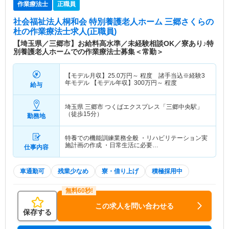
作業療法士
正職員
社会福祉法人桐和会 特別養護老人ホーム 三郷さくらの
杜
の作業療法士求人(正職員)
【埼玉県／三郷市】お給料高水準／未経験相談OK／寮あり♪特
別養護老人ホームでの作業療法士募集＜常勤＞
【モデル月収】
25.0
万円～
程度 諸手当込※経験3
年モデル 【モデル年収】
300
万円～
程度
給与
埼玉県 三郷市
つくばエクスプレス「三郷中央駅」
（徒歩15分）
勤務地
特養での機能訓練業務全般 ・リハビリテーション実
施計画の作成 ・日常生活に必要…
仕事内容
車通勤可
残業少なめ
寮・借り上げ
積極採用中
この求人を問い合わせる
保存する