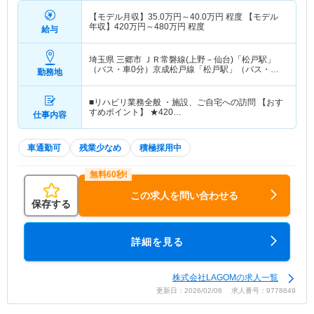
【モデル月収】
35.0
万円～
40.0
万円
程度 【モデル
年収】
420
万円～
480
万円
程度
給与
埼玉県 三郷市
ＪＲ常磐線(上野－仙台)「松戸駅」
（バス・車0分）京成松戸線「松戸駅」（バス・車0
勤務地
分）
■リハビリ業務全般 ・施設、ご自宅への訪問 【おす
すめポイント】 ★420…
仕事内容
車通勤可
残業少なめ
積極採用中
この求人を問い合わせる
保存する
詳細を見る
株式会社LAGOMの求人一覧
更新日：2026/02/06 求人番号：9778649