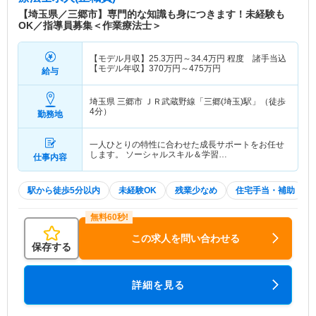
【埼玉県／三郷市】専門的な知識も身につきます！未経験も
OK／指導員募集＜作業療法士＞
【モデル月収】
25.3
万円～
34.4
万円
程度 諸手当込
【モデル年収】
370
万円～
475
万円
給与
埼玉県 三郷市
ＪＲ武蔵野線「三郷(埼玉)駅」（徒歩
4分）
勤務地
一人ひとりの特性に合わせた成長サポートをお任せ
します。 ソーシャルスキル＆学習…
仕事内容
駅から徒歩5分以内
未経験OK
残業少なめ
住宅手当・補助
この求人を問い合わせる
保存する
詳細を見る