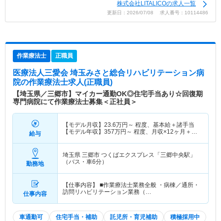
株式会社LITALICOの求人一覧
更新日：2026/07/08 求人番号：10114486
作業療法士
正職員
医療法人三愛会 埼玉みさと総合リハビリテーション病
院
の作業療法士求人(正職員)
【埼玉県／三郷市】マイカー通勤OK◎住宅手当あり☆回復期
専門病院にて作業療法士募集＜正社員＞
【モデル月収】
23.6
万円～
程度、基本給＋諸手当
【モデル年収】
357
万円～
程度、月収×12ヶ月＋賞
給与
与3.7か月想定
埼玉県 三郷市
つくばエクスプレス「三郷中央駅」
（バス・車6分）
勤務地
【仕事内容】 ■作業療法士業務全般 ・病棟／通所・
訪問リハビリテーション業務（…
仕事内容
車通勤可
住宅手当・補助
託児所・育児補助
積極採用中