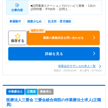
■訪問看護ステーションでのリハビリ業務 ・1日の
訪問件数：平均6件 ・訪問エ…
仕事内容
車通勤可
残業少なめ
託児所・育児補助
最新の募集状況を問い合わせる
保存する
詳細を見る
有限会社サザンカの求人一覧
更新日：2026/02/06 求人番号：9779320
作業療法士
正職員
募集停止
医療法人三愛会 三愛会総合病院
の作業療法士求人(正職
員)