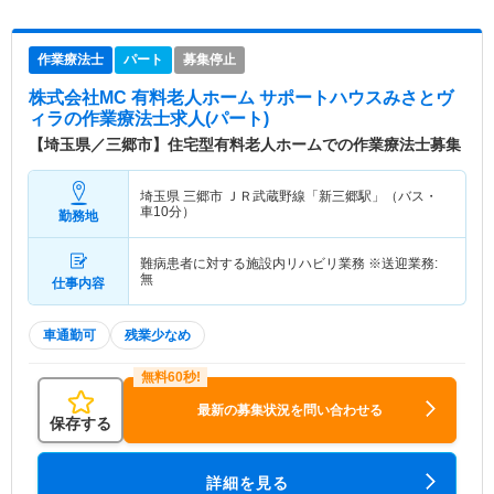
作業療法士
パート
募集停止
株式会社MC 有料老人ホーム サポートハウスみさとヴ
ィラ
の作業療法士求人(パート)
【埼玉県／三郷市】住宅型有料老人ホームでの作業療法士募集
埼玉県 三郷市
ＪＲ武蔵野線「新三郷駅」（バス・
車10分）
勤務地
難病患者に対する施設内リハビリ業務 ※送迎業務:
無
仕事内容
車通勤可
残業少なめ
最新の募集状況を問い合わせる
保存する
詳細を見る