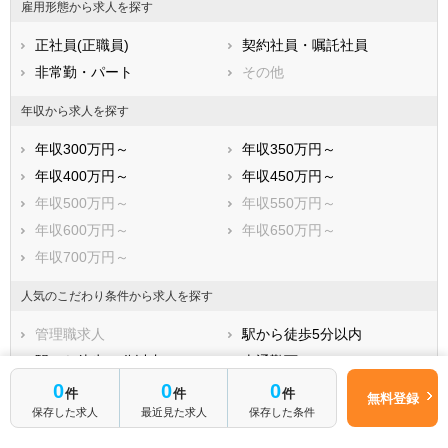
雇用形態から求人を探す
志木市
和光市
正社員(正職員)
契約社員・嘱託社員
新座市
桶川市
非常勤・パート
その他
久喜市
北本市
八潮市
富士見市
年収から求人を探す
三郷市
蓮田市
年収300万円～
年収350万円～
坂戸市
幸手市
年収400万円～
年収450万円～
鶴ヶ島市
日高市
年収500万円～
年収550万円～
吉川市
ふじみ野市
年収600万円～
年収650万円～
白岡市
北足立郡伊奈町
年収700万円～
入間郡三芳町
入間郡毛呂山町
入間郡越生町
比企郡滑川町
人気のこだわり条件から求人を探す
比企郡嵐山町
比企郡小川町
管理職求人
駅から徒歩5分以内
比企郡川島町
比企郡吉見町
駅から徒歩10分以内
車通勤可
比企郡鳩山町
比企郡ときがわ町
0
0
0
未経験OK
新卒OK
件
件
件
無料登録
秩父郡横瀬町
秩父郡皆野町
保存した求人
最近見た求人
保存した条件
残業少なめ
寮・借り上げ
秩父郡長瀞町
秩父郡小鹿野町
住宅手当・補助
託児所・育児補助