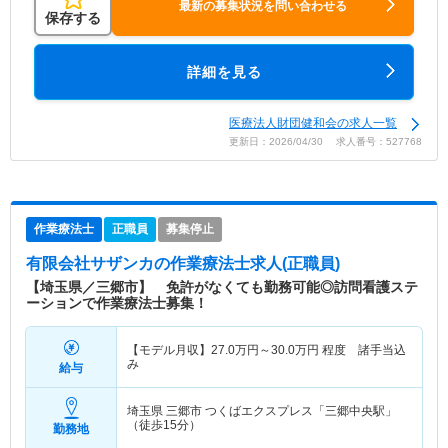
最新の募集状況を問い合わせる
保存する
詳細を見る
医療法人財団健和会の求人一覧
更新日：2026/04/30 求人番号：527768
作業療法士
正職員
募集停止
有限会社サザンカ
の作業療法士求人(正職員)
【埼玉県／三郷市】 免許がなくても勤務可能◎訪問看護ステ
ーションで作業療法士募集！
【モデル月収】
27.0
万円～
30.0
万円
程度 諸手当込
み
給与
埼玉県 三郷市
つくばエクスプレス「三郷中央駅」
（徒歩15分）
勤務地