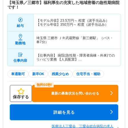
【埼玉県／三郷市】福利厚生の充実した地域密着の急性期病院
です！
【モデル月収】
23.5
万円～
程度（諸手当込み）
【モデル年収】
350
万円～
程度（諸手当込み）
給与
埼玉県 三郷市
ＪＲ武蔵野線「新三郷駅」（バス・
車7分）
勤務地
【仕事内容】 病院(急性期・障害者病棟・外来)での
リハビリ業務 【人員配置】…
仕事内容
車通勤可
新卒OK
残業少なめ
住宅手当・補助
最新の募集状況を問い合わせる
保存する
詳細を見る
医療法人三愛会 三愛会総合病院の求人