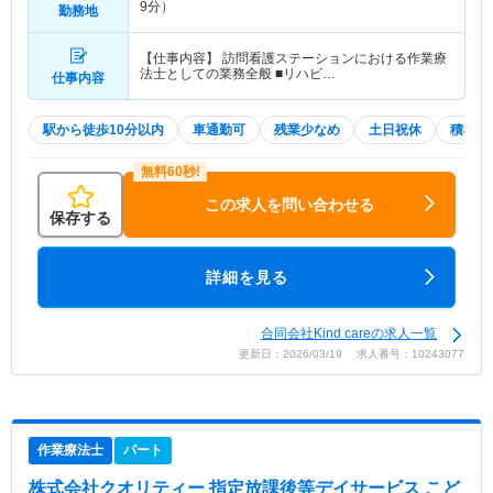
9分）
勤務地
【仕事内容】 訪問看護ステーションにおける作業療
法士としての業務全般 ■リハビ…
仕事内容
駅から徒歩10分以内
車通勤可
残業少なめ
土日祝休
積極採
この求人を問い合わせる
保存する
詳細を見る
合同会社Kind careの求人一覧
更新日：2026/03/19 求人番号：10243077
作業療法士
パート
株式会社クオリティー 指定放課後等デイサービス こど