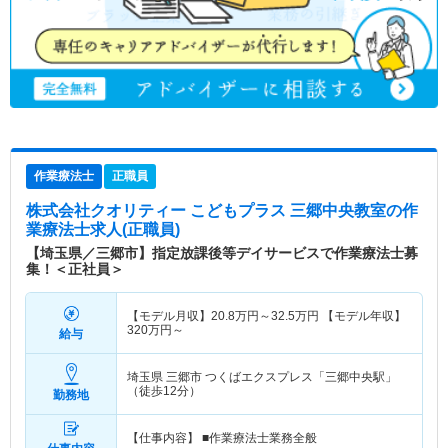
作業療法士
正職員
株式会社クオリティー こどもプラス 三郷中央教室
の作
業療法士求人(正職員)
【埼玉県／三郷市】指定放課後等デイサービスで作業療法士募
集！＜正社員＞
【モデル月収】
20.8
万円～
32.5
万円
【モデル年収】
320
万円～
給与
埼玉県 三郷市
つくばエクスプレス「三郷中央駅」
（徒歩12分）
勤務地
【仕事内容】 ■作業療法士業務全般