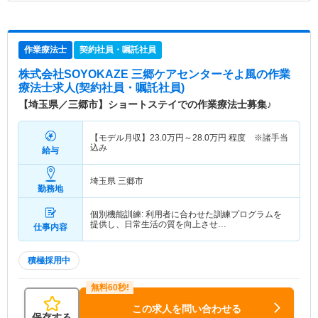
作業療法士
契約社員・嘱託社員
株式会社SOYOKAZE 三郷ケアセンターそよ風
の作業
療法士求人(契約社員・嘱託社員)
【埼玉県／三郷市】ショートステイでの作業療法士募集♪
【モデル月収】
23.0
万円～
28.0
万円
程度 ※諸手当
込み
給与
埼玉県 三郷市
勤務地
個別機能訓練: 利用者に合わせた訓練プログラムを
提供し、日常生活の質を向上させ…
仕事内容
積極採用中
この求人を問い合わせる
保存する