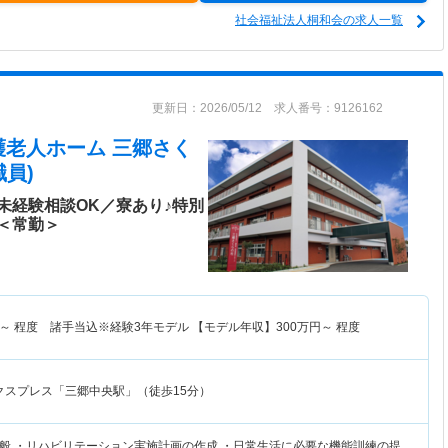
社会福祉法人桐和会の求人一覧
更新日：2026/05/12 求人番号：9126162
護老人ホーム 三郷さく
員)
未経験相談OK／寮あり♪特別
＜常勤＞
～
程度 諸手当込※経験3年モデル 【モデル年収】
300
万円～
程度
クスプレス「三郷中央駅」（徒歩15分）
般 ・リハビリテーション実施計画の作成 ・日常生活に必要な機能訓練の提