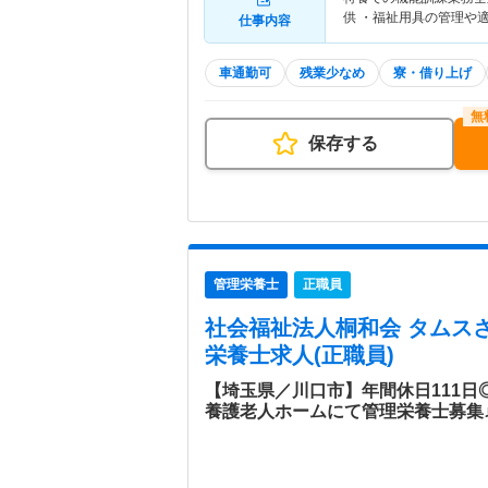
供 ・福祉用具の管理や
仕事内容
車通勤可
残業少なめ
寮・借り上げ
保存する
管理栄養士
正職員
社会福祉法人桐和会 タムス
栄養士求人(正職員)
【埼玉県／川口市】年間休日111
養護老人ホームにて管理栄養士募集