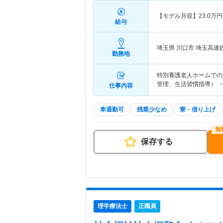
【モデル月収】
23.0
万円
給与
埼玉県 川口市
埼玉高速
勤務地
特別養護老人ホームでの
管理、生活習慣指導） 
仕事内容
車通勤可
残業少なめ
寮・借り上げ
保存する
理学療法士
正職員