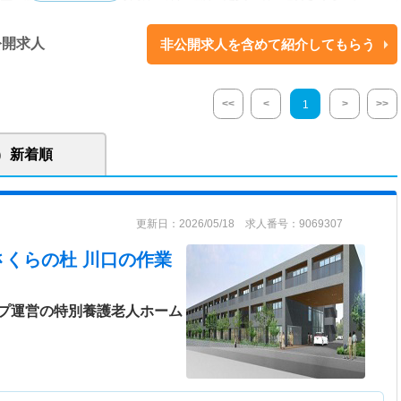
らの杜 ・入所定員 140名 ■見沼さくらの杜 ・入所定員 140名 ■川口さく
0名 【事業所】 篠崎駅前クリニック／東陽町駅前クリニック／新小岩げんき
公開求人
非公開求人を含めて紹介してもらう
リニック／瑞江わんぱくクリニック／病児保育室瑞江わんぱく／東陽町す
るクリニック／東小岩わんぱくクリニック／平井すばるクリニック／新小
療法人社団だいだい／医療法人社団城東桐和会／社会福祉法人桐和会／社
<<
<
>
>>
1
に活動している法人です。現在、介護施設、保育園、看護施設、専門病院
新着順
す。ご利用者様のサービス向上に向け日々従事されています。
更新日：2026/05/18 求人番号：9069307
さくらの杜 川口
の作業
プ運営の特別養護老人ホーム