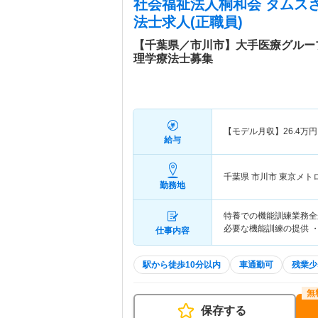
社会福祉法人桐和会 タムス
法士求人(正職員)
【千葉県／市川市】大手医療グルー
理学療法士募集
【モデル月収】
26.4
万円
給与
千葉県 市川市
東京メト
勤務地
特養での機能訓練業務全
必要な機能訓練の提供 
仕事内容
駅から徒歩10分以内
車通勤可
残業少
保存する