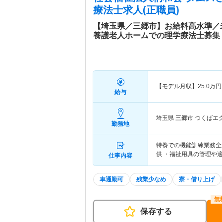
療法士求人(正職員)
【埼玉県／三郷市】お給料高水準／
養護老人ホームでの理学療法士募集
【モデル月収】
25.0
万円
給与
埼玉県 三郷市
つくばエ
勤務地
特養での機能訓練業務全
供 ・福祉用具の管理や
仕事内容
車通勤可
残業少なめ
寮・借り上げ
保存する