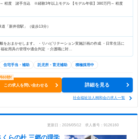
～
程度 諸手当込 ※経験3年以上モデル 【モデル年収】
380
万円～
程度
鉄道「新井宿駅」（徒歩13分）
般をおまかせします。 ・リハビリテーション実施計画の作成 ・日常生活に
・福祉用具の管理や適合判定 ・介護職に対…
住宅手当・補助
託児所・育児補助
積極採用中
詳細を見る
この求人を問い合わせる
社会福祉法人桐和会の求人一覧
更新日：2026/05/12 求人番号：9126160
さくらの杜 三郷
の理学