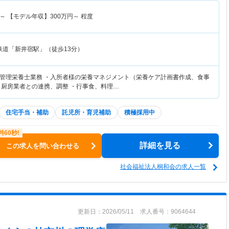
～
【モデル年収】
300
万円～
程度
鉄道「新井宿駅」（徒歩13分）
管理栄養士業務 ・入所者様の栄養マネジメント（栄養ケア計画書作成、食事
・厨房業者との連携、調整 ・行事食、料理…
住宅手当・補助
託児所・育児補助
積極採用中
詳細を見る
この求人を問い合わせる
社会福祉法人桐和会の求人一覧
更新日：2026/05/11 求人番号：9064644