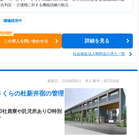
適合判定 ・介護職に対する機能訓練の観点…
積極採用中
詳細を見る
この求人を問い合わせる
社会福祉法人桐和会の求人一覧
更新日：2026/05/11 求人番号：9070168
さくらの杜新井宿
の管理
日◎社員寮や託児所あり◎特別
♪