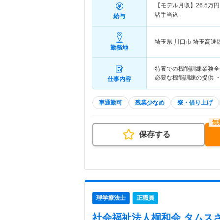
【モデル月収】
26.5
万円
諸手当込
給与
埼玉県 川口市
埼玉高速
勤務地
特養での機能訓練業務全
必要な機能訓練の提供 
仕事内容
車通勤可
残業少なめ
寮・借り上げ
保存する
理学療法士
正職員
社会福祉法人桐和会 タムス