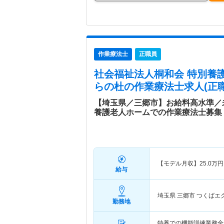
作業療法士
正職員
社会福祉法人桐和会 特別養
らの杜
の作業療法士求人(正職
【埼玉県／三郷市】お給料高水準／
養護老人ホームでの作業療法士募集
【モデル月収】
25.0
万円
給与
埼玉県 三郷市
つくばエ
勤務地
特養での機能訓練業務全