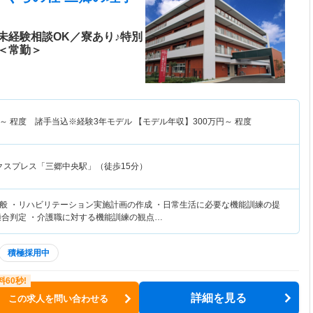
未経験相談OK／寮あり♪特別
＜常勤＞
～
程度 諸手当込※経験3年モデル 【モデル年収】
300
万円～
程度
クスプレス「三郷中央駅」（徒歩15分）
般 ・リハビリテーション実施計画の作成 ・日常生活に必要な機能訓練の提
適合判定 ・介護職に対する機能訓練の観点…
積極採用中
詳細を見る
この求人を問い合わせる