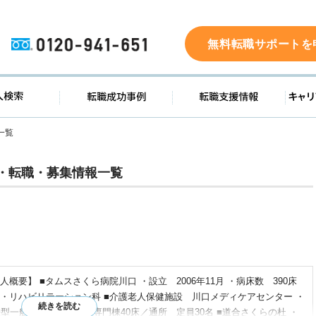
0120-941-651
無料転職サポートを
ド
求人検索
転職成功事例
転職支
一覧
・転職・募集情報一覧
概要】 ■タムスさくら病院川口 ・設立 2006年11月 ・病床数 390床
・リハビリテーション科 ■介護老人保健施設 川口メディケアセンター ・
型一般棟70床／認知症専門棟40床／通所 定員30名 ■道合さくらの杜 ・