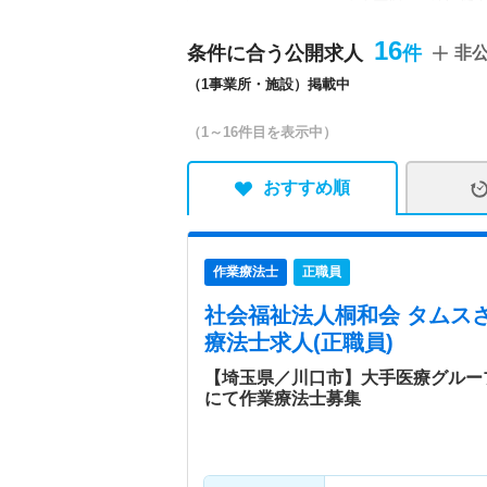
入所定員139名 ■越谷さく
らの杜 ・入所定員 14
16
条件に合う公開求人
非
クリニック／瑞江すばるク
（1事業所・施設）掲載中
ばるクリニック／小岩すば
岩わんぱくクリニック／医
（1～16件目を表示中）
会福祉法人春和会
特色
リハビリと介護ケアを中心
おすすめ順
等を展開し運営しておりま
作業療法士
正職員
社会福祉法人桐和会 タムス
療法士求人(正職員)
【埼玉県／川口市】大手医療グルー
にて作業療法士募集