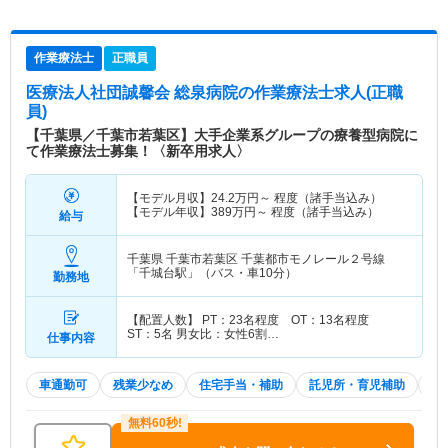
作業療法士
正職員
医療法人社団誠馨会 総泉病院
の作業療法士求人(正職
員)
【千葉県／千葉市若葉区】大手企業系グループの療養型病院に
て作業療法士募集！〈新卒用求人〉
【モデル月収】
24.2
万円～
程度（諸手当込み）
【モデル年収】
389
万円～
程度（諸手当込み）
給与
千葉県 千葉市若葉区
千葉都市モノレール２号線
「千城台駅」（バス・車10分）
勤務地
【配置人数】 PT：23名程度 OT：13名程度
ST：5名 男女比：女性6割…
仕事内容
車通勤可
残業少なめ
住宅手当・補助
託児所・育児補助
積