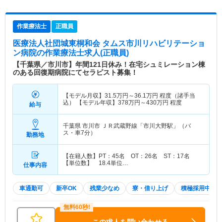
作業療法士
正職員
医療法人社団城東桐和会 タムス市川リハビリテーショ
ン病院
の作業療法士求人(正職員)
【千葉県／市川市】年間121日休み！在宅シュミレーション棟
のある回復期病院にてセラピスト募集！
【モデル月収】
31.5
万円～
36.1
万円
程度（諸手当
込） 【モデル年収】
378
万円～
430
万円
程度
給与
千葉県 市川市
ＪＲ武蔵野線「市川大野駅」（バ
ス・車7分）
勤務地
【在籍人数】PT：45名 OT：26名 ST：17名
【単位数】 18.4単位…
仕事内容
車通勤可
新卒OK
残業少なめ
寮・借り上げ
積極採用中