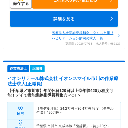
この求人を問い合わせる
保存する
詳細を見る
医療法人社団城東桐和会 タムス市川リ
ハビリテーション病院の求人一覧
更新日：2026/07/13 求人番号：685127
作業療法士
正職員
イオンリテール株式会社 イオンスマイル市川
の作業療
法士求人(正職員)
【千葉県／市川市】年間休日120日以上◎年収420万程度可
能！デイで機能訓練指導員募集☆＜OT＞
【モデル月収】
24.2
万円～
36.4
万円
程度 【モデル
年収】
420
万円～
給与
千葉県 市川市
京成本線「鬼越駅」（徒歩19分）