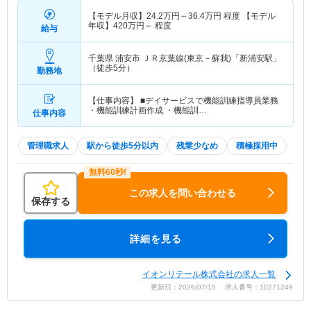
【モデル月収】
24.2
万円～
36.4
万円
程度 【モデル
年収】
420
万円～
程度
給与
千葉県 浦安市
ＪＲ京葉線(東京－蘇我)「新浦安駅」
（徒歩5分）
勤務地
【仕事内容】 ■デイサービスで機能訓練指導員業務
・機能訓練計画作成 ・機能訓…
仕事内容
管理職求人
駅から徒歩5分以内
残業少なめ
積極採用中
この求人を問い合わせる
保存する
詳細を見る
イオンリテール株式会社の求人一覧
更新日：2026/07/15 求人番号：10271249