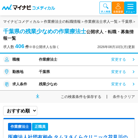
マイナビコメディカル
作業療法士の転職情報
作業療法士求人一覧
千葉県
千葉県の残業少なめの作業療法士
公開求人・転職・募集情
報一覧
406
求人数
件
※非公開求人を除く
2026年08月10日(月)更新
職種
作業療法士
変更する
勤務地
千葉県
変更する
求人条件
残業少なめ
変更する
この検索条件を保存する
条件をクリア
作業療法士
正職員
医療法人社団有相会 タムスさくらクリニック花見川
の