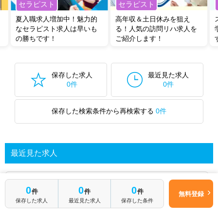
セラピスト
セラピスト
夏入職求人増加中！魅力的
高年収＆土日休みを狙え
なセラピスト求人は早いも
る！人気の訪問リハ求人を
の勝ちです！
ご紹介します！
保存した求人
最近見た求人
0件
0件
保存した検索条件から再検索する
0件
最近見た求人
あなたが最近見た求人を表示します
0
0
0
件
件
件
無料登録
保存した求人
最近見た求人
保存した条件
求人を探してみる