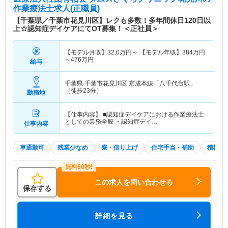
作業療法士求人(正職員)
【千葉県／千葉市花見川区】レクも多数！多年間休日120日以
上☆認知症デイケアにてOT募集！＜正社員＞
【モデル月収】
32.0
万円～
【モデル年収】
384
万円
～
476
万円
給与
千葉県 千葉市花見川区
京成本線「八千代台駅」
（徒歩23分）
勤務地
【仕事内容】 ■認知症デイケアにおける作業療法士
としての業務全般 ・認知症デイ…
仕事内容
車通勤可
残業少なめ
寮・借り上げ
住宅手当・補助
積極採
この求人を問い合わせる
保存する
詳細を見る