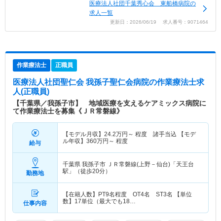
医療法人社団千葉秀心会 東船橋病院の
求人一覧
更新日：2026/06/19 求人番号：9071464
作業療法士
正職員
医療法人社団聖仁会 我孫子聖仁会病院
の作業療法士求
人(正職員)
【千葉県／我孫子市】 地域医療を支えるケアミックス病院に
て作業療法士を募集《ＪＲ常磐線》
【モデル月収】
24.2
万円～
程度 諸手当込 【モデ
ル年収】
360
万円～
程度
給与
千葉県 我孫子市
ＪＲ常磐線(上野－仙台)「天王台
駅」（徒歩20分）
勤務地
【在籍人数】PT9名程度 OT4名 ST3名 【単位
数】17単位（最大でも18…
仕事内容