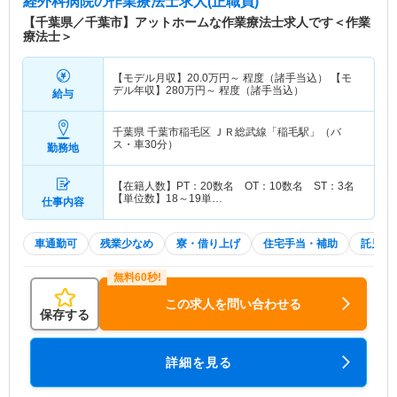
経外科病院
の作業療法士求人(正職員)
【千葉県／千葉市】アットホームな作業療法士求人です＜作業
療法士＞
【モデル月収】
20.0
万円～
程度（諸手当込） 【モ
デル年収】
280
万円～
程度（諸手当込）
給与
千葉県 千葉市稲毛区
ＪＲ総武線「稲毛駅」（バ
ス・車30分）
勤務地
【在籍人数】PT：20数名 OT：10数名 ST：3名
【単位数】18～19単…
仕事内容
車通勤可
残業少なめ
寮・借り上げ
住宅手当・補助
託児所
この求人を問い合わせる
保存する
詳細を見る