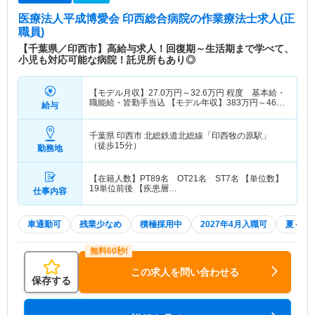
医療法人平成博愛会 印西総合病院
の作業療法士求人(正
職員)
【千葉県／印西市】高給与求人！回復期～生活期まで学べて、
小児も対応可能な病院！託児所もあり◎
【モデル月収】
27.0
万円～
32.6
万円
程度 基本給・
職能給・皆勤手当込 【モデル年収】
383
万円～
460
給与
万円
千葉県 印西市
北総鉄道北総線「印西牧の原駅」
（徒歩15分）
勤務地
【在籍人数】PT89名 OT21名 ST7名 【単位数】
19単位前後 【疾患層…
仕事内容
車通勤可
残業少なめ
積極採用中
2027年4月入職可
夏～秋
この求人を問い合わせる
保存する