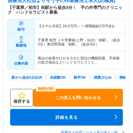
医療法人社団よりそう手
の作業療法士求人(正職員)
【千葉県／柏市】柏駅から徒歩3分！ 手の外専門のクリニッ
ク ハンドセラピスト募集
【モデル月収】
28.0
万円～
一律職能給3万円含む
給与
千葉県 柏市
ＪＲ常磐線(上野－仙台)「柏駅」（徒歩
3分）東武野田線「柏駅」（徒歩3分）
勤務地
痛みの改善やけがをされた部位の機能回復、手術後
の筋力強化などハンドセラピストと…
仕事内容
駅から徒歩5分以内
未経験OK
新卒OK
残業少なめ
積極採
この求人を問い合わせる
保存する
詳細を見る
医療法人社団よりそう手の求人一覧