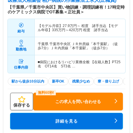
医療法人柏葉会 柏戸病院
の作業療法士求人(正職員)
【千葉県／千葉市中央区】買い物訓練・調理訓練有！17時定時
のケアミックス病院でOT募集＜正社員＞
【モデル月収】
27.9
万円～
程度 諸手当込 【モデ
ル年収】
335
万円～
420
万円
程度 諸手当込
給与
千葉県 千葉市中央区
ＪＲ外房線「本千葉駅」（徒
歩7分）ＪＲ内房線「本千葉駅」（徒歩7分）
勤務地
■病院におけるリハビリ業務全般 【在籍人数】PT25
名 OT14名 ST3名 …
仕事内容
駅から徒歩10分以内
新卒OK
残業少なめ
寮・借り上げ
住
この求人を問い合わせる
保存する
詳細を見る