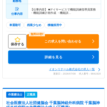
勤務地
【仕事内容】 ■デイサービスで機能訓練指導員業務
・機能訓練計画作成 ・機能訓…
仕事内容
車通勤可
残業少なめ
積極採用中
この求人を問い合わせる
保存する
詳細を見る
イオンリテール株式会社の求人一覧
更新日：2026/07/08 求人番号：9841920
作業療法士
正職員
社会医療法人社団健脳会 千葉脳神経外科病院 千葉脳神