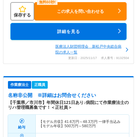
この求人を問い合わせる
保存する
詳細を見る
医療法人財団明理会 新松戸中央総合病
院の求人一覧
更新日：2025/11/17 求人番号：9132504
作業療法士
正職員
名称非公開
※詳細はお問合せください
【千葉県／市川市】年間休日121日あり♪病院にて作業療法士の
リハ管理職募集です！＜正社員＞
【モデル月収】
41.6
万円～
48.3
万円
一律手当込み
【モデル年収】
500
万円～
580
万円
給与