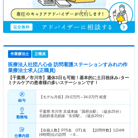
作業療法士
正職員
医療法人社団八心会 訪問看護ステーションすみれ
の作
業療法士求人(正職員)
【千葉県／市川市】週休3日も可能！基本的に土日祝休み♪ター
ミナルケアの患者様の多いステーションです！
【モデル月収】
29.0
万円～
34.0
万円
程度
給与
千葉県 市川市
京成本線「国府台駅」（徒歩25分）
北総鉄道北総線「矢切駅」（徒歩20分）
勤務地
【在籍人数】PT5名 OT1名 【訪問件数】1日4件
(4時間)位の訪問 ～6…
仕事内容