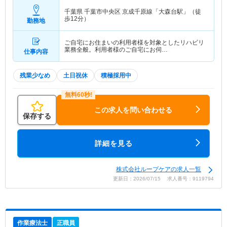
千葉県 千葉市中央区
京成千原線「大森台駅」（徒
歩12分）
勤務地
ご自宅にお住まいの利用者様を対象としたリハビリ
業務全般。利用者様のご自宅にお伺…
仕事内容
残業少なめ
土日祝休
積極採用中
この求人を問い合わせる
保存する
詳細を見る
株式会社ループケアの求人一覧
更新日：2026/07/15 求人番号：9119794
作業療法士
正職員