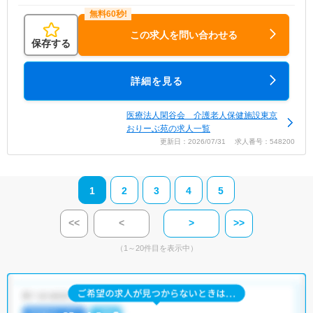
この求人を問い合わせる
保存する
詳細を見る
医療法人閑谷会 介護老人保健施設東京
おりーぶ苑の求人一覧
更新日：2026/07/31 求人番号：548200
1
2
3
4
5
<<
<
>
>>
（1～20件目を表示中）