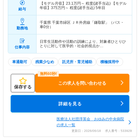
【モデル月収】
23.1
万円～
程度(諸手当込) 【モデル
年収】
375
万円～
程度(諸手当込) 5年目
給与
千葉県 千葉市緑区
ＪＲ外房線「鎌取駅」（バス・
車0分）
勤務地
日常生活動作や活動の訓練により、対象者ひとりひ
とりに対して医学的・社会的視点か…
仕事内容
車通勤可
残業少なめ
託児所・育児補助
積極採用中
この求人を問い合わせる
保存する
詳細を見る
医療法人社団淳英会 おゆみの中央病院
の求人一覧
更新日：2026/06/18 求人番号：533929