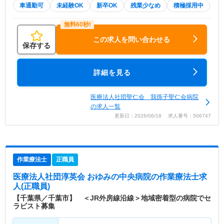
車通勤可
未経験OK
新卒OK
残業少なめ
積極採用中
この求人を問い合わせる
保存する
詳細を見る
医療法人社団聖仁会 我孫子聖仁会病院
の求人一覧
更新日：2026/06/18 求人番号：506747
作業療法士
正職員
医療法人社団淳英会 おゆみの中央病院
の作業療法士求
人(正職員)
【千葉県／千葉市】 ＜JR外房線沿線＞地域密着型の病院でセ
ラピスト募集