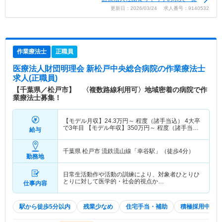
更新日：2026/03/24 求人番号：9140532
作業療法士
正職員
医療法人財団明理会 新松戸中央総合病院
の作業療法士
求人(正職員)
【千葉県／松戸市】 〈複数路線利用可〉地域密着の病院で作
業療法士募集！
【モデル月収】
24.3
万円～
程度（諸手当込） 4大卒
で3年目 【モデル年収】
350
万円～
程度（諸手当
給与
込）
千葉県 松戸市
流鉄流山線「幸谷駅」（徒歩4分）
勤務地
日常生活動作や活動の訓練により、対象者ひとりひ
とりに対して医学的・社会的視点か…
仕事内容
駅から徒歩5分以内
残業少なめ
住宅手当・補助
積極採用中