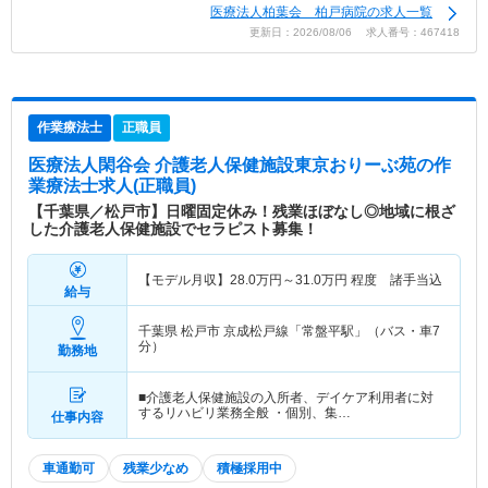
医療法人柏葉会 柏戸病院の求人一覧
更新日：2026/08/06 求人番号：467418
作業療法士
正職員
医療法人閑谷会 介護老人保健施設東京おりーぶ苑
の作
業療法士求人(正職員)
【千葉県／松戸市】日曜固定休み！残業ほぼなし◎地域に根ざ
した介護老人保健施設でセラピスト募集！
【モデル月収】
28.0
万円～
31.0
万円
程度 諸手当込
給与
千葉県 松戸市
京成松戸線「常盤平駅」（バス・車7
分）
勤務地
■介護老人保健施設の入所者、デイケア利用者に対
するリハビリ業務全般 ・個別、集…
仕事内容
車通勤可
残業少なめ
積極採用中