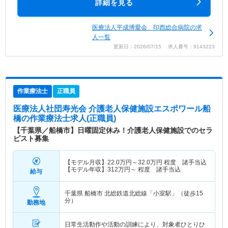
詳細を見る
医療法人平成博愛会 印西総合病院の求
人一覧
更新日：2026/07/15 求人番号：9143223
作業療法士
正職員
医療法人社団寿光会 介護老人保健施設エスポワール船
橋
の作業療法士求人(正職員)
【千葉県／船橋市】日曜固定休み！介護老人保健施設でのセラ
ピスト募集
【モデル月収】
22.0
万円～
32.0
万円
程度 諸手当込
【モデル年収】
312
万円～
程度 諸手当込
給与
千葉県 船橋市
北総鉄道北総線「小室駅」（徒歩15
分）
勤務地
日常生活動作や活動の訓練により、対象者ひとりひ