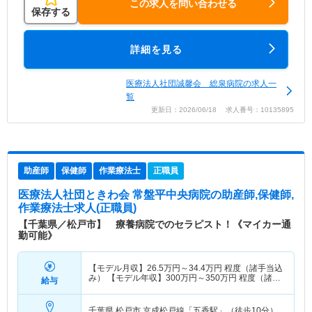
この求人を問い合わせる
保存する
詳細を見る
医療法人社団誠馨会 総泉病院の求人一
覧
更新日：2026/06/18 求人番号：10135895
助産師
保健師
作業療法士
正職員
医療法人社団ときわ会 常盤平中央病院
の助産師,保健師,
作業療法士求人(正職員)
【千葉県／松戸市】 療養病院でのセラピスト！《マイカー通
勤可能》
【モデル月収】
26.5
万円～
34.4
万円
程度（諸手当込
み） 【モデル年収】
300
万円～
350
万円
程度（諸手
給与
当込み）
千葉県 松戸市
京成松戸線「五香駅」（徒歩10分）