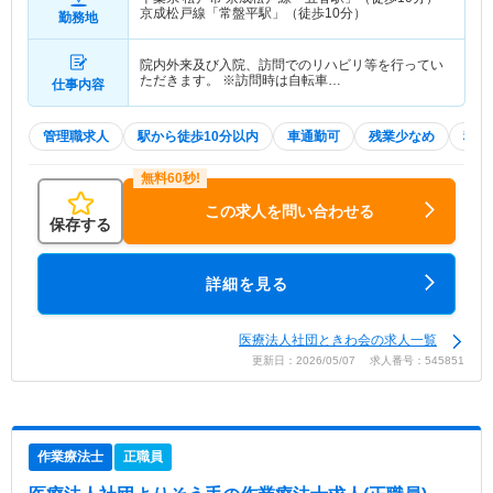
京成松戸線「常盤平駅」（徒歩10分）
勤務地
院内外来及び入院、訪問でのリハビリ等を行ってい
ただきます。 ※訪問時は自転車…
仕事内容
管理職求人
駅から徒歩10分以内
車通勤可
残業少なめ
積極
この求人を問い合わせる
保存する
詳細を見る
医療法人社団ときわ会の求人一覧
更新日：2026/05/07 求人番号：545851
作業療法士
正職員