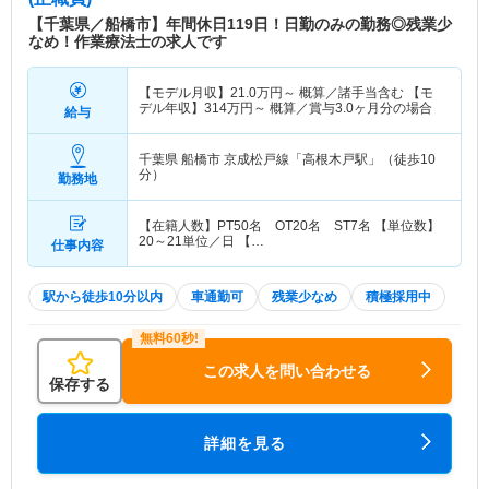
【千葉県／船橋市】年間休日119日！日勤のみの勤務◎残業少
なめ！作業療法士の求人です
【モデル月収】
21.0
万円～
概算／諸手当含む 【モ
デル年収】
314
万円～
概算／賞与3.0ヶ月分の場合
給与
千葉県 船橋市
京成松戸線「高根木戸駅」（徒歩10
分）
勤務地
【在籍人数】PT50名 OT20名 ST7名 【単位数】
20～21単位／日 【…
仕事内容
駅から徒歩10分以内
車通勤可
残業少なめ
積極採用中
この求人を問い合わせる
保存する
詳細を見る