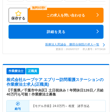
この求人を問い合わせる
保存する
詳細を見る
医療法人思誠会 勝田台病院の求人一覧
更新日：2026/07/27 求人番号：9772416
作業療法士
正職員
株式会社ループケア エブリー訪問看護ステーション
の
作業療法士求人(正職員)
【千葉県／千葉市中央区】土日祝休み！年間休日126日／月給
40万円も可能！作業療法士募集
【モデル月収】
24.0
万円～
程度 諸手当込
給与