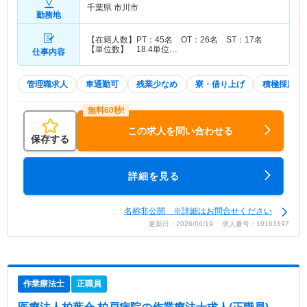
千葉県 市川市
勤務地
【在籍人数】PT：45名 OT：26名 ST：17名
【単位数】 18.4単位…
仕事内容
管理職求人
車通勤可
残業少なめ
寮・借り上げ
積極採用中
この求人を問い合わせる
保存する
詳細を見る
名称非公開 ※詳細はお問合せください
更新日：2026/06/19 求人番号：10163197
作業療法士
正職員