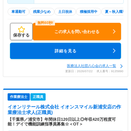
車通勤可
残業少なめ
土日祝休
積極採用中
夏～秋入職可
この求人を問い合わせる
保存する
詳細を見る
医療法人社団八心会の求人一覧
更新日：2026/07/22 求人番号：9135890
作業療法士
正職員
イオンリテール株式会社 イオンスマイル新浦安店
の作
業療法士求人(正職員)
【千葉県／浦安市】年間休日120日以上◎年収420万程度可
能！デイで機能訓練指導員募集☆＜OT＞