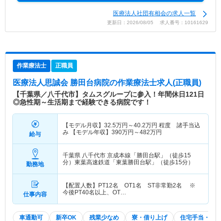
医療法人社団有相会の求人一覧
更新日：2026/08/05 求人番号：10161629
作業療法士
正職員
医療法人思誠会 勝田台病院
の作業療法士求人(正職員)
【千葉県／八千代市】タムスグループに参入！年間休日121日
◎急性期～生活期まで経験できる病院です！
【モデル月収】
32.5
万円～
40.2
万円
程度 諸手当込
み 【モデル年収】
390
万円～
482
万円
給与
千葉県 八千代市
京成本線「勝田台駅」（徒歩15
分）東葉高速鉄道「東葉勝田台駅」（徒歩15分）
勤務地
【配置人数】PT12名 OT1名 ST非常勤2名 ※
今後PT40名以上、OT…
仕事内容
車通勤可
新卒OK
残業少なめ
寮・借り上げ
住宅手当・補