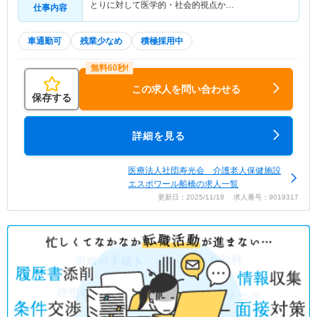
とりに対して医学的・社会的視点か…
仕事内容
車通勤可
残業少なめ
積極採用中
この求人を問い合わせる
保存する
詳細を見る
医療法人社団寿光会 介護老人保健施設
エスポワール船橋の求人一覧
更新日：2025/11/18 求人番号：9019317