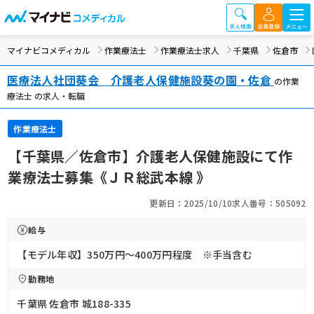
マイナビコメディカル
作業療法士
作業療法士求人
千葉県
佐倉市
医療法人社団葵会 介護老人保健施設葵の園・佐倉
の作業
療法士 の求人・転職
作業療法士
【千葉県／佐倉市】介護老人保健施設にて作
業療法士募集《ＪＲ総武本線 》
更新日：2025/10/10
求人番号：505092
給与
【モデル年収】350万円〜400万円程度 ※手当含む
勤務地
千葉県 佐倉市 城188-335