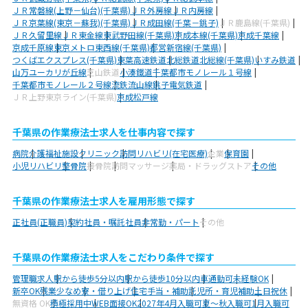
ＪＲ常磐線(上野－仙台)(千葉県)
ＪＲ外房線
ＪＲ内房線
ＪＲ京葉線(東京－蘇我)(千葉県)
ＪＲ成田線(千葉－銚子)
ＪＲ鹿島線(千葉県)
ＪＲ久留里線
ＪＲ東金線
東武野田線(千葉県)
京成本線(千葉県)
京成千葉線
京成千原線
東京メトロ東西線(千葉県)
都営新宿線(千葉県)
つくばエクスプレス(千葉県)
東葉高速鉄道
北総鉄道北総線(千葉県)
いすみ鉄道
山万ユーカリが丘線
芝山鉄道
小湊鐵道
千葉都市モノレール１号線
千葉都市モノレール２号線
流鉄流山線
銚子電気鉄道
ＪＲ上野東京ライン(千葉県)
京成松戸線
千葉県の作業療法士求人を仕事内容で探す
病院
介護福祉施設
クリニック
訪問リハビリ(在宅医療)
企業
保育園
小児リハビリ
整骨院
接骨院
訪問マッサージ
薬局・ドラッグストア
その他
千葉県の作業療法士求人を雇用形態で探す
正社員(正職員)
契約社員・嘱託社員
非常勤・パート
その他
千葉県の作業療法士求人をこだわり条件で探す
管理職求人
駅から徒歩5分以内
駅から徒歩10分以内
車通勤可
未経験OK
新卒OK
残業少なめ
寮・借り上げ
住宅手当・補助
託児所・育児補助
土日祝休
無資格 OK
積極採用中
WEB面接OK
2027年4月入職可
夏～秋入職可
1月入職可