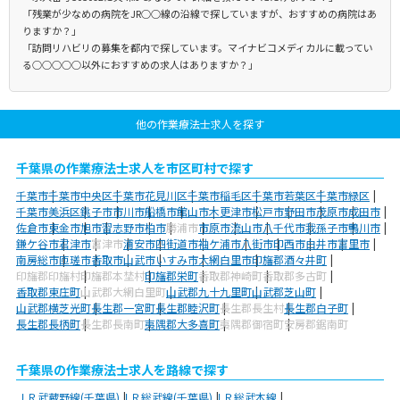
「残業が少なめの病院をJR○○線の沿線で探していますが、おすすめの病院はあ
りますか？」
「訪問リハビリの募集を都内で探しています。マイナビコメディカルに載ってい
る○○○○○以外におすすめの求人はありますか？」
他の作業療法士求人を探す
千葉県の作業療法士求人を市区町村で探す
千葉市
千葉市中央区
千葉市花見川区
千葉市稲毛区
千葉市若葉区
千葉市緑区
千葉市美浜区
銚子市
市川市
船橋市
館山市
木更津市
松戸市
野田市
茂原市
成田市
佐倉市
東金市
旭市
習志野市
柏市
勝浦市
市原市
流山市
八千代市
我孫子市
鴨川市
鎌ケ谷市
君津市
富津市
浦安市
四街道市
袖ケ浦市
八街市
印西市
白井市
富里市
南房総市
匝瑳市
香取市
山武市
いすみ市
大網白里市
印旛郡酒々井町
印旛郡印旛村
印旛郡本埜村
印旛郡栄町
香取郡神崎町
香取郡多古町
香取郡東庄町
山武郡大網白里町
山武郡九十九里町
山武郡芝山町
山武郡横芝光町
長生郡一宮町
長生郡睦沢町
長生郡長生村
長生郡白子町
長生郡長柄町
長生郡長南町
夷隅郡大多喜町
夷隅郡御宿町
安房郡鋸南町
千葉県の作業療法士求人を路線で探す
ＪＲ武蔵野線(千葉県)
ＪＲ総武線(千葉県)
ＪＲ総武本線