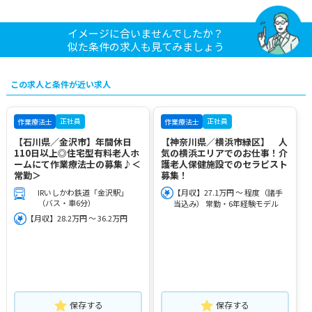
イメージに合いませんでしたか？
似た条件の求人も見てみましょう
この求人と条件が近い求人
正社員
正社員
作業療法士
作業療法士
【石川県／金沢市】年間休日
【神奈川県／横浜市緑区】 人
110日以上◎住宅型有料老人ホ
気の横浜エリアでのお仕事！介
ームにて作業療法士の募集♪＜
護老人保健施設でのセラピスト
常勤＞
募集！
IRいしかわ鉄道「金沢駅」
【月収】27.1万円 ～ 程度（諸手
（バス・車6分）
当込み） 常勤・6年経験モデル
【月収】28.2万円 ～ 36.2万円
保存する
保存する