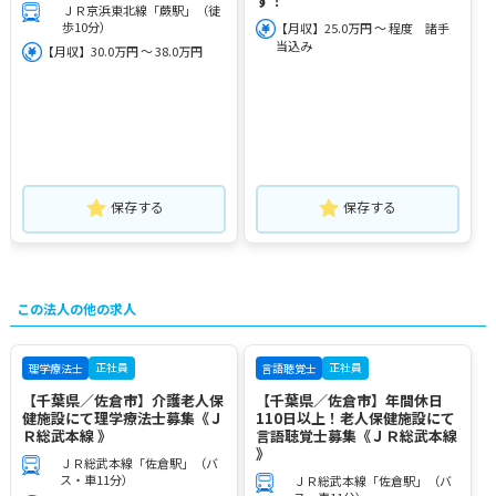
す！
ＪＲ京浜東北線「蕨駅」（徒
歩10分）
【月収】25.0万円 ～ 程度 諸手
当込み
【月収】30.0万円 ～ 38.0万円
保存する
保存する
この法人の他の求人
正社員
正社員
理学療法士
言語聴覚士
【千葉県／佐倉市】介護老人保
【千葉県／佐倉市】年間休日
健施設にて理学療法士募集《Ｊ
110日以上！老人保健施設にて
Ｒ総武本線 》
言語聴覚士募集《ＪＲ総武本線
》
ＪＲ総武本線「佐倉駅」（バ
ス・車11分）
ＪＲ総武本線「佐倉駅」（バ