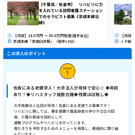
【千葉県／佐倉市】 リハビリに力
を入れている訪問看護ステーション
でのセラピスト募集《京成本線沿
線》
【月収】26.0万円 ～ 30.0万円程度(諸手当込)
【月収】
京成本線「京成臼井駅」（徒歩13分）
ＪＲ総武
この求人のポイント
佐倉にある老健求人！大手法人が母体で安心☆ ◆昇給
あり！◆リハスタッフ複数在籍◆残業ほぼ無し◆
大手医療法人社団が母体！佐倉にある老健での募集です！
リハビリに関しては、要支援要介護高齢者の歩行や立位の回
復、介護の軽減を目的とした
運動プログラムやリハビリを行っています。
寝たきりを予防するためのメニューを用意し、積極的に取り組
んでいます！