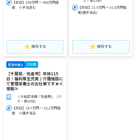
ス・車11分）
【年収】350万円 ～ 400万円程
度 ※手当含む
【月収】21.5万円 ～ 31.6万円程
度(諸手当込)
保存する
保存する
正社員
管理栄養士
【千葉県／佐倉市】年休115
日！福利厚生充実♪介護施設に
て管理栄養士のお仕事です★≪
常勤≫
ＪＲ総武本線「佐倉駅」（バ
ス・車10分）
【月収】19.7万円 ～ 25.2万円程
度 ※諸手当込