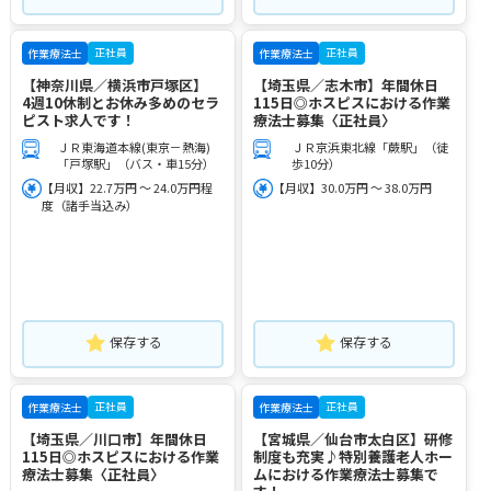
正社員
正社員
作業療法士
作業療法士
【神奈川県／横浜市戸塚区】
【埼玉県／志木市】年間休日
4週10休制とお休み多めのセラ
115日◎ホスピスにおける作業
ピスト求人です！
療法士募集〈正社員〉
ＪＲ東海道本線(東京－熱海)
ＪＲ京浜東北線「蕨駅」（徒
「戸塚駅」（バス・車15分）
歩10分）
【月収】22.7万円 ～ 24.0万円程
【月収】30.0万円 ～ 38.0万円
度（諸手当込み）
保存する
保存する
正社員
正社員
作業療法士
作業療法士
【埼玉県／川口市】年間休日
【宮城県／仙台市太白区】研修
115日◎ホスピスにおける作業
制度も充実♪特別養護老人ホー
療法士募集〈正社員〉
ムにおける作業療法士募集で