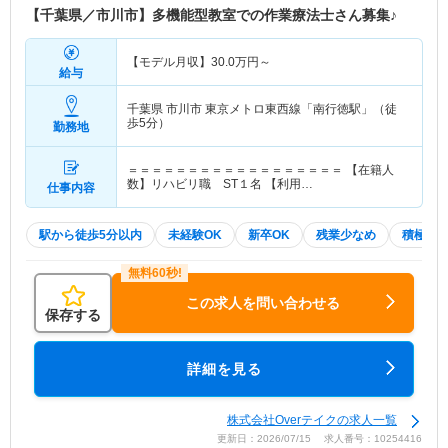
【千葉県／市川市】多機能型教室での作業療法士さん募集♪
【モデル月収】
30.0
万円～
給与
千葉県 市川市
東京メトロ東西線「南行徳駅」（徒
歩5分）
勤務地
＝＝＝＝＝＝＝＝＝＝＝＝＝＝＝＝＝＝ 【在籍人
数】リハビリ職 ST１名 【利用…
仕事内容
駅から徒歩5分以内
未経験OK
新卒OK
残業少なめ
積極採
この求人を問い合わせる
保存する
詳細を見る
株式会社Overテイクの求人一覧
更新日：2026/07/15 求人番号：10254416