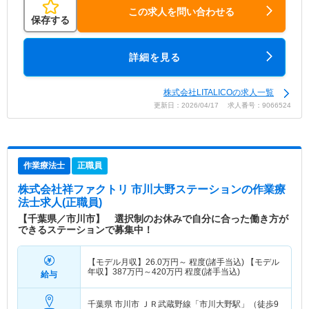
この求人を問い合わせる
保存する
詳細を見る
株式会社LITALICOの求人一覧
更新日：2026/04/17 求人番号：9066524
作業療法士
正職員
株式会社祥ファクトリ 市川大野ステーション
の作業療
法士求人(正職員)
【千葉県／市川市】 選択制のお休みで自分に合った働き方が
できるステーションで募集中！
【モデル月収】
26.0
万円～
程度(諸手当込) 【モデル
年収】
387
万円～
420
万円
程度(諸手当込)
給与
千葉県 市川市
ＪＲ武蔵野線「市川大野駅」（徒歩9