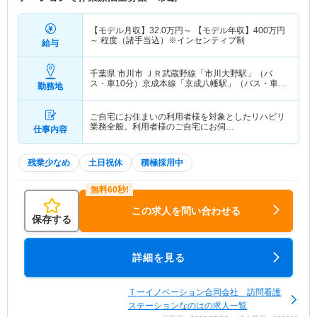
【モデル月収】
32.0
万円～
【モデル年収】
400
万円
～
程度（諸手当込）※インセンティブ制
給与
千葉県 市川市
ＪＲ武蔵野線「市川大野駅」（バ
ス・車10分）京成本線「京成八幡駅」（バス・車
勤務地
15分）
ご自宅にお住まいの利用者様を対象としたリハビリ
業務全般。利用者様のご自宅にお伺…
仕事内容
残業少なめ
土日祝休
積極採用中
この求人を問い合わせる
保存する
詳細を見る
Ｔーイノベーション合同会社 訪問看護
ステーションなのはの求人一覧