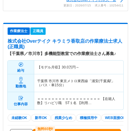
更新日：2026/07/15 求人番号：10254411
作業療法士
正職員
株式会社Overテイク キラミラ香取店
の作業療法士求人
(正職員)
【千葉県／市川市】多機能型教室での作業療法士さん募集♪
【モデル月収】
30.0
万円～
給与
千葉県 市川市
東京メトロ東西線「浦安(千葉)駅」
（バス・車15分）
勤務地
＝＝＝＝＝＝＝＝＝＝＝＝＝＝＝＝＝＝ 【在籍人
数】リハビリ職 ST１名 【利用…
仕事内容
未経験OK
新卒OK
残業少なめ
積極採用中
WEB面接OK