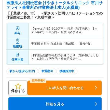
医療法人社団松恵会 けやきトータルクリニック 市川サ
テライト事業所
の作業療法士求人(正職員)
【千葉県／市川市】 ＜駅チカ＞訪問リハビリテーションでの
作業療法士募集！＜京成本線＞
【モデル月収】
30.0
万円～
程度（諸手当込） 【モ
デル年収】
360
万円～
程度（諸手当込）
給与
千葉県 市川市
京成本線「鬼越駅」（徒歩4分）
勤務地
日常生活動作や活動の訓練により、対象者ひとりひ
とりに対して医学的・社会的視点か…
仕事内容
駅から徒歩5分以内
車通勤可
積極採用中
この求人を問い合わせる
保存する
詳細を見る