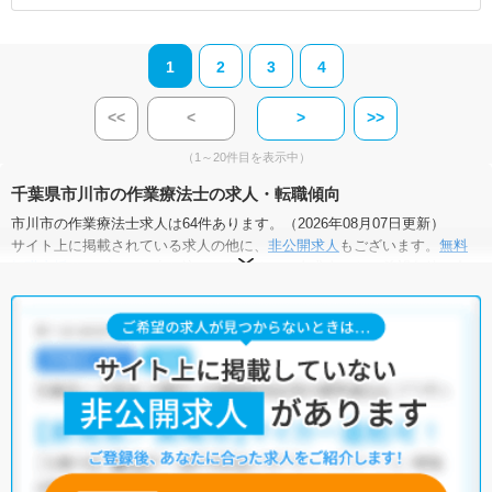
1
2
3
4
<<
<
>
>>
（1～20件目を表示中）
千葉県市川市の作業療法士の求人・転職傾向
市川市の作業療法士求人は64件あります。（2026年08月07日更新）
サイト上に掲載されている求人の他に、
非公開求人
もございます。
無料
転職支援サービス
にお申し込みいただくと、全求人からご希望条件に合
う求人を提案させていただきます。
市川市の作業療法士求人では以下のような条件が人気です。
・
土日祝休
・
積極採用中
・
新卒OK
・
正社員(正職員)
・
病院
・
クリニック
・
介護福祉施設
・
訪問リハビリ(在宅医療)
・
小児リハビ
リ
・
保育園
他の条件でも人気の求人がございますので、「こだわり条件」から検索
いただくか、お気軽にお問い合わせください。
全国の作業療法士求人
から検索いただくことも可能です。