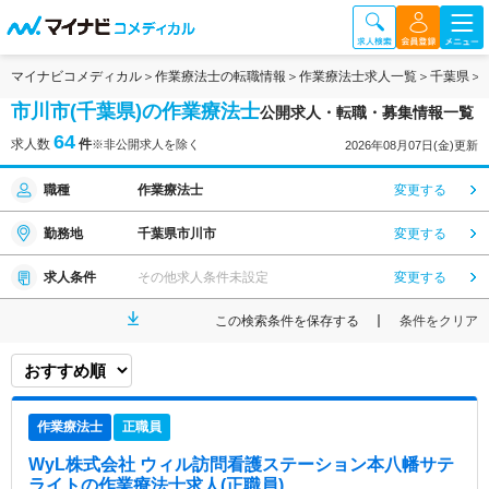
マイナビコメディカル
作業療法士の転職情報
作業療法士求人一覧
千葉県
市川市(千葉県)の作業療法士
公開求人・転職・募集情報一覧
64
求人数
件
※非公開求人を除く
2026年08月07日(金)更新
職種
作業療法士
変更する
勤務地
千葉県市川市
変更する
求人条件
その他求人条件未設定
変更する
この検索条件を保存する
条件をクリア
作業療法士
正職員
WyL株式会社 ウィル訪問看護ステーション本八幡サテ
ライト
の作業療法士求人(正職員)