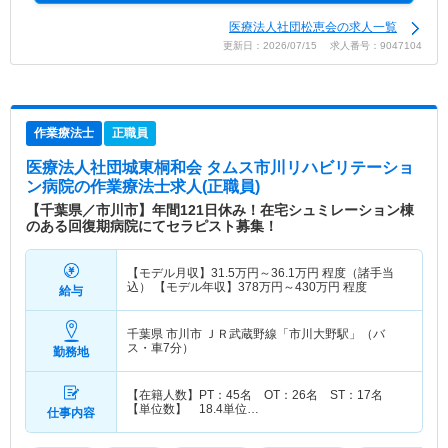
医療法人社団松恵会の求人一覧
更新日：2026/07/15 求人番号：9047104
作業療法士
正職員
医療法人社団城東桐和会 タムス市川リハビリテーショ
ン病院
の作業療法士求人(正職員)
【千葉県／市川市】年間121日休み！在宅シュミレーション棟
のある回復期病院にてセラピスト募集！
【モデル月収】
31.5
万円～
36.1
万円
程度（諸手当
込） 【モデル年収】
378
万円～
430
万円
程度
給与
千葉県 市川市
ＪＲ武蔵野線「市川大野駅」（バ
ス・車7分）
勤務地
【在籍人数】PT：45名 OT：26名 ST：17名
【単位数】 18.4単位…
仕事内容