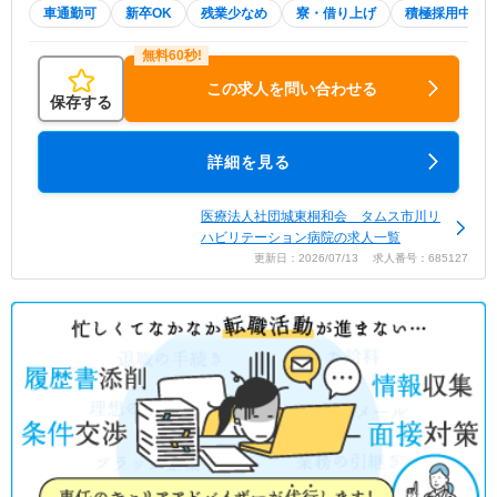
車通勤可
新卒OK
残業少なめ
寮・借り上げ
積極採用中
この求人を問い合わせる
保存する
詳細を見る
医療法人社団城東桐和会 タムス市川リ
ハビリテーション病院の求人一覧
更新日：2026/07/13 求人番号：685127