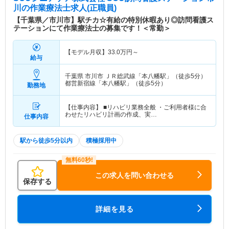
川
の作業療法士求人(正職員)
【千葉県／市川市】駅チカ☆有給の特別休暇あり◎訪問看護ス
テーションにて作業療法士の募集です！＜常勤＞
【モデル月収】
33.0
万円～
給与
千葉県 市川市
ＪＲ総武線「本八幡駅」（徒歩5分）
都営新宿線「本八幡駅」（徒歩5分）
勤務地
【仕事内容】 ■リハビリ業務全般 ・ご利用者様に合
わせたリハビリ計画の作成、実…
仕事内容
駅から徒歩5分以内
積極採用中
この求人を問い合わせる
保存する
詳細を見る