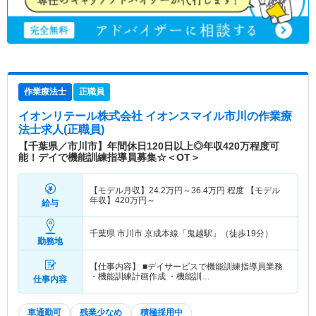
作業療法士
正職員
イオンリテール株式会社 イオンスマイル市川
の作業療
法士求人(正職員)
【千葉県／市川市】年間休日120日以上◎年収420万程度可
能！デイで機能訓練指導員募集☆＜OT＞
【モデル月収】
24.2
万円～
36.4
万円
程度 【モデル
年収】
420
万円～
給与
千葉県 市川市
京成本線「鬼越駅」（徒歩19分）
勤務地
【仕事内容】 ■デイサービスで機能訓練指導員業務
・機能訓練計画作成 ・機能訓…
仕事内容
車通勤可
残業少なめ
積極採用中