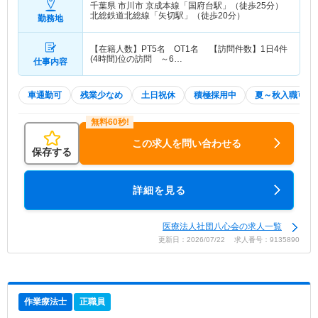
千葉県 市川市
京成本線「国府台駅」（徒歩25分）
北総鉄道北総線「矢切駅」（徒歩20分）
勤務地
【在籍人数】PT5名 OT1名 【訪問件数】1日4件
(4時間)位の訪問 ～6…
仕事内容
車通勤可
残業少なめ
土日祝休
積極採用中
夏～秋入職可
この求人を問い合わせる
保存する
詳細を見る
医療法人社団八心会の求人一覧
更新日：2026/07/22 求人番号：9135890
作業療法士
正職員