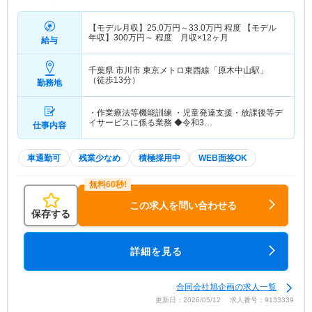
【モデル月収】
25.0
万円～
33.0
万円
程度 【モデル
年収】
300
万円～
程度 月収×12ヶ月
給与
千葉県 市川市
東京メトロ東西線「原木中山駅」
（徒歩13分）
勤務地
・作業療法等機能訓練 ・児童発達支援・放課後等デ
イサービスに係る業務 ◆令和3…
仕事内容
車通勤可
残業少なめ
積極採用中
WEB面接OK
この求人を問い合わせる
保存する
詳細を見る
合同会社旭企画の求人一覧
更新日：2026/05/12 求人番号：9133339