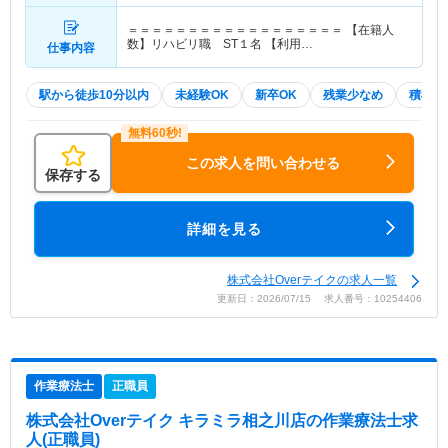
＝＝＝＝＝＝＝＝＝＝＝＝＝＝＝＝＝＝ 【在籍人
数】リハビリ職 ST１名 【利用…
仕事内容
駅から徒歩10分以内
未経験OK
新卒OK
残業少なめ
積極採
この求人を問い合わせる
保存する
詳細を見る
株式会社Overテイクの求人一覧
更新日：2026/07/15 求人番号：10254406
作業療法士
正職員
株式会社Overテイク キラミラ相之川店
の作業療法士求
人(正職員)