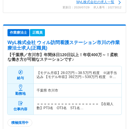
WyL株式会社の求人一覧
更新日：2026/07/29 求人番号：10273012
作業療法士
正職員
WyL株式会社 ウィル訪問看護ステーション市川
の作業
療法士求人(正職員)
【千葉県／市川市】年間休日120日以上！年収400万～！柔軟
な働き方が可能なステーションです♪
【モデル月収】
28.0
万円～
38.5
万円
程度 ※諸手当
込み 【モデル年収】
392
万円～
539
万円
程度 ※諸
給与
手当込み
千葉県 市川市
勤務地
＝＝＝＝＝＝＝＝＝＝＝＝＝＝＝＝＝＝ 【在籍人
数】PT3名 OT3名 ST1名…
仕事内容
積極採用中