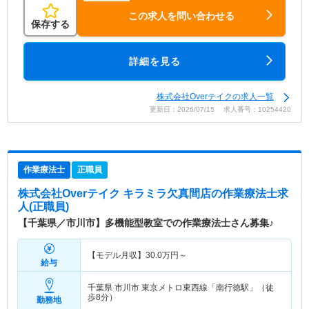
この求人を問い合わせる
保存する
詳細を見る
株式会社Overテイクの求人一覧
更新日：2026/07/15 求人番号：10254420
作業療法士
正職員
株式会社Overテイク キラミラ欠真間店
の作業療法士求
人(正職員)
【千葉県／市川市】多機能型教室での作業療法士さん募集♪
【モデル月収】
30.0
万円～
給与
千葉県 市川市
東京メトロ東西線「南行徳駅」（徒
歩8分）
勤務地