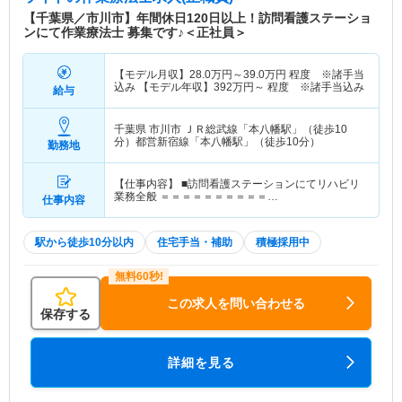
【千葉県／市川市】年間休日120日以上！訪問看護ステーショ
ンにて作業療法士 募集です♪＜正社員＞
【モデル月収】
28.0
万円～
39.0
万円
程度 ※諸手当
込み 【モデル年収】
392
万円～
程度 ※諸手当込み
給与
千葉県 市川市
ＪＲ総武線「本八幡駅」（徒歩10
分）都営新宿線「本八幡駅」（徒歩10分）
勤務地
【仕事内容】 ■訪問看護ステーションにてリハビリ
業務全般 ＝＝＝＝＝＝＝＝＝＝…
仕事内容
駅から徒歩10分以内
住宅手当・補助
積極採用中
この求人を問い合わせる
保存する
詳細を見る