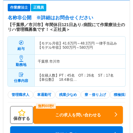
作業療法士
正職員
名称非公開
※詳細はお問合せください
【千葉県／市川市】年間休日121日あり♪病院にて作業療法士の
リハ管理職募集です！＜正社員＞
【モデル月収】
41.6
万円～
48.3
万円
一律手当込み
【モデル年収】
500
万円～
580
万円
給与
千葉県 市川市
勤務地
【在籍人数】PT：45名 OT：26名 ST：17名
【単位数】 18.4単位…
仕事内容
管理職求人
車通勤可
残業少なめ
寮・借り上げ
積極採用中
この求人を問い合わせる
保存する