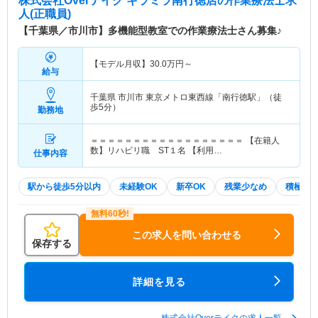
株式会社Overテイク キラミラ南行徳店
の作業療法士求
人(正職員)
【千葉県／市川市】多機能型教室での作業療法士さん募集♪
【モデル月収】
30.0
万円～
給与
千葉県 市川市
東京メトロ東西線「南行徳駅」（徒
歩5分）
勤務地
＝＝＝＝＝＝＝＝＝＝＝＝＝＝＝＝＝＝ 【在籍人
数】リハビリ職 ST１名 【利用…
仕事内容
駅から徒歩5分以内
未経験OK
新卒OK
残業少なめ
積極採
この求人を問い合わせる
保存する
詳細を見る
株式会社Overテイクの求人一覧