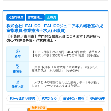
児童指導員
作業療法士
正職員
株式会社LITALICO LITALICOジュニア本八幡教室
の児
童指導員,作業療法士求人(正職員)
【千葉県／市川市】専門的な知識も身につきます！未経験も
OK／指導員募集＜作業療法士＞
【モデル月収】
25.3
万円～
34.4
万円
程度 諸手当込
【モデル年収】
350
万円～
475
万円
程度 諸手当込
給与
千葉県 市川市
ＪＲ総武線「本八幡駅」（徒歩3分）
都営新宿線「本八幡駅」（徒歩3分）
勤務地
一人ひとりの特性に合わせた成長サポートをお任せ
します。 ソーシャルスキル＆学習…
仕事内容
駅から徒歩5分以内
残業少なめ
住宅手当・補助
積極採用中