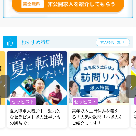
無料転職支援サービス
にお申し込みいただくと、ご希望条件をヒアリン
グした上で求人をご提案いたします。
ご希望条件がまだ定まっていない方は
人気の希望条件をピックアップし
た求人特集
をぜひご活用ください。
転職支援の他、情報収集や募集状況の確認も、お気軽にご相談くださ
い。
おすすめ特集
求人特集一覧
セラピスト
セラピスト
夏入職求人増加中！魅力的
高年収＆土日休みを狙え
なセラピスト求人は早いも
る！人気の訪問リハ求人を
の勝ちです！
ご紹介します！