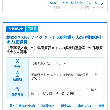
SOUシニアケア株式会社の求人一覧
更新日：2026/07/15 求人番号：10204014
作業療法士
正職員
株式会社Overテイク キラミラ駅前通り店
の作業療法士
求人(正職員)
【千葉県／市川市】集団療育メインの多機能型教室での作業療
法士さん募集♪
【モデル月収】
30.0
万円～
給与
千葉県 市川市
東京メトロ東西線「南行徳駅」（徒
歩5分）
勤務地
＝＝＝＝＝＝＝＝＝＝＝＝＝＝＝＝＝＝ 【在籍人
数】リハビリ職 ST１名 【利用…
仕事内容
駅から徒歩5分以内
未経験OK
新卒OK
残業少なめ
積極採