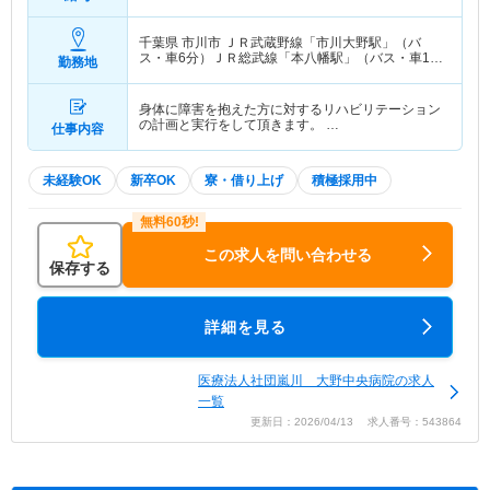
千葉県 市川市
ＪＲ武蔵野線「市川大野駅」（バ
ス・車6分）ＪＲ総武線「本八幡駅」（バス・車13
勤務地
分） 他
身体に障害を抱えた方に対するリハビリテーション
の計画と実行をして頂きます。 …
仕事内容
未経験OK
新卒OK
寮・借り上げ
積極採用中
この求人を問い合わせる
保存する
詳細を見る
医療法人社団嵐川 大野中央病院の求人
一覧
更新日：2026/04/13 求人番号：543864