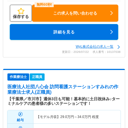
この求人を問い合わせる
保存する
詳細を見る
WyL株式会社の求人一覧
更新日：2026/07/22 求人番号：10137038
作業療法士
正職員
医療法人社団八心会 訪問看護ステーションすみれ
の作
業療法士求人(正職員)
【千葉県／市川市】週休3日も可能！基本的に土日祝休み♪ター
ミナルケアの患者様の多いステーションです！
【モデル月収】
29.0
万円～
34.0
万円
程度
給与