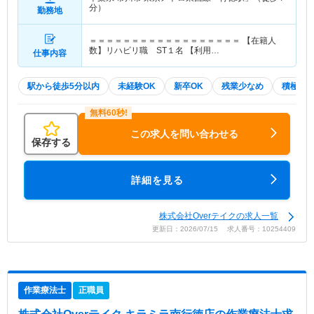
分）
勤務地
＝＝＝＝＝＝＝＝＝＝＝＝＝＝＝＝＝＝ 【在籍人
数】リハビリ職 ST１名 【利用…
仕事内容
駅から徒歩5分以内
未経験OK
新卒OK
残業少なめ
積極採
この求人を問い合わせる
保存する
詳細を見る
株式会社Overテイクの求人一覧
更新日：2026/07/15 求人番号：10254409
作業療法士
正職員