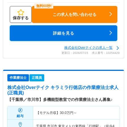
この求人を問い合わせる
保存する
詳細を見る
株式会社Overテイクの求人一覧
更新日：2026/07/15 求人番号：10254429
作業療法士
正職員
株式会社Overテイク キラミラ行徳店
の作業療法士求人
(正職員)
【千葉県／市川市】多機能型教室での作業療法士さん募集♪
【モデル月収】
30.0
万円～
給与
千葉県 市川市
東京メトロ東西線「行徳駅」（徒歩4