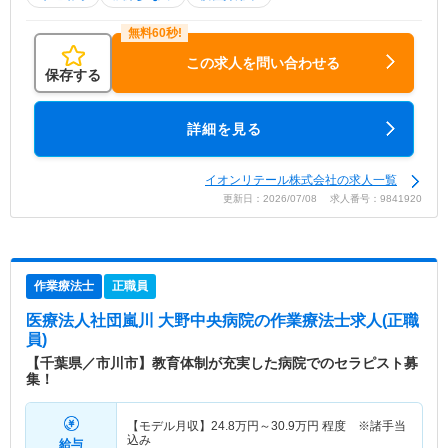
この求人を問い合わせる
保存する
詳細を見る
イオンリテール株式会社の求人一覧
更新日：2026/07/08 求人番号：9841920
作業療法士
正職員
医療法人社団嵐川 大野中央病院
の作業療法士求人(正職
員)
【千葉県／市川市】教育体制が充実した病院でのセラピスト募
集！
【モデル月収】
24.8
万円～
30.9
万円
程度 ※諸手当
込み
給与