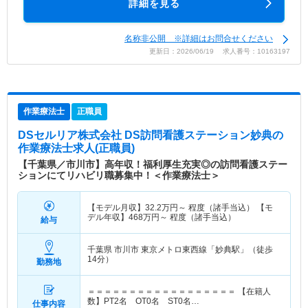
詳細を見る
名称非公開 ※詳細はお問合せください
更新日：2026/06/19 求人番号：10163197
作業療法士
正職員
DSセルリア株式会社 DS訪問看護ステーション妙典
の
作業療法士求人(正職員)
【千葉県／市川市】高年収！福利厚生充実◎の訪問看護ステー
ションにてリハビリ職募集中！＜作業療法士＞
【モデル月収】
32.2
万円～
程度（諸手当込） 【モ
デル年収】
468
万円～
程度（諸手当込）
給与
千葉県 市川市
東京メトロ東西線「妙典駅」（徒歩
14分）
勤務地
＝＝＝＝＝＝＝＝＝＝＝＝＝＝＝＝＝＝ 【在籍人
数】PT2名 OT0名 ST0名…
仕事内容