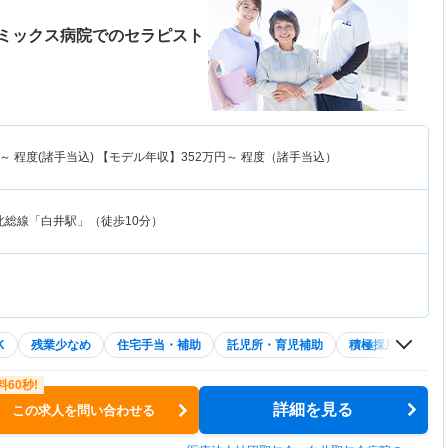
ミックス病院でのセラピスト
～
程度(諸手当込) 【モデル年収】
352
万円～
程度（諸手当込）
北総線「白井駅」（徒歩10分）
K
残業少なめ
住宅手当・補助
託児所・育児補助
積極採用中
W
詳細を見る
この求人を問い合わせる