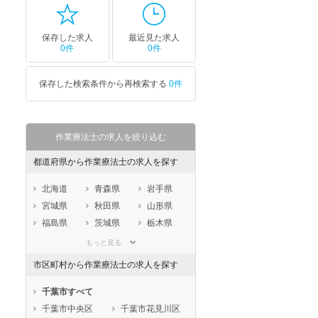
保存した求人
最近見た求人
0件
0件
保存した検索条件から再検索する
0件
作業療法士の求人を絞り込む
都道府県から作業療法士の求人を探す
北海道
青森県
岩手県
宮城県
秋田県
山形県
福島県
茨城県
栃木県
群馬県
埼玉県
千葉県
もっと見る
東京都
神奈川県
新潟県
市区町村から作業療法士の求人を探す
山梨県
長野県
富山県
石川県
福井県
岐阜県
千葉市すべて
静岡県
愛知県
三重県
千葉市中央区
千葉市花見川区