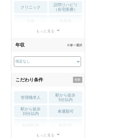
訪問リハビリ
クリニック
（在宅医療）
企業
保育園
もっと見る
小児リハビリ
整骨院
年収
※単一選択
接骨院
訪問マッサージ
薬局・
その他
ドラッグストア
こだわり条件
駅から徒歩
管理職求人
5分以内
駅から徒歩
車通勤可
10分以内
未経験OK
新卒OK
もっと見る