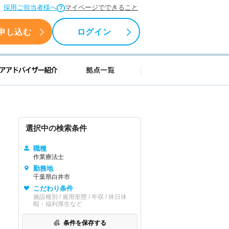
採用ご担当者様へ
マイページでできること
申し込む
ログイン
援情報
キャリアアドバイザー紹介
拠点一覧
選択中の検索条件
職種
作業療法士
勤務地
千葉県白井市
こだわり条件
施設種別 / 雇用形態 / 年収 / 休日休
暇・福利厚生など
条件を保存する