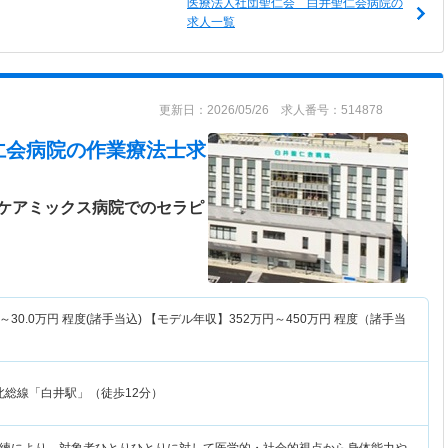
医療法人社団聖仁会 白井聖仁会病院の
求人一覧
更新日：2026/05/26 求人番号：514878
仁会病院
の作業療法士求
ケアミックス病院でのセラピ
～
30.0
万円
程度(諸手当込) 【モデル年収】
352
万円～
450
万円
程度（諸手当
北総線「白井駅」（徒歩12分）