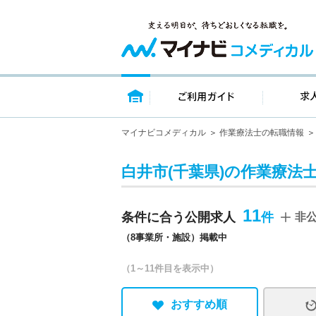
トップページ
ご利用ガイ
マイナビコメディカル
作業療法士の転職情報
白井市(千葉県)の作業療法
11
条件に合う公開求人
非
（8事業所・施設）掲載中
（1～11件目を表示中）
おすすめ順