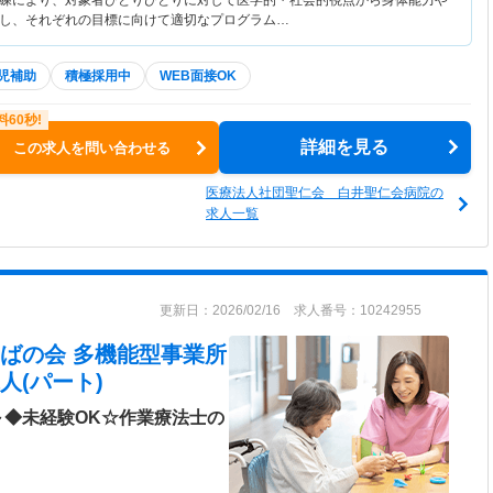
練により、対象者ひとりひとりに対して医学的・社会的視点から身体能力や
し、それぞれの目標に向けて適切なプログラム…
児補助
積極採用中
WEB面接OK
詳細を見る
この求人を問い合わせる
医療法人社団聖仁会 白井聖仁会病院の
求人一覧
更新日：2026/02/16 求人番号：10242955
ばの会 多機能型事業所
人(パート)
円～◆未経験OK☆作業療法士の