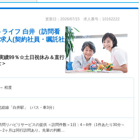
更新日：2026/07/15 求人番号：10162222
トライフ 白井（訪問看
求人(契約社員・嘱託社
実績99％☆土日祝休み＆直行
士＞
～
程度
北総線「白井駅」（バス・車3分）
問リハビリサービスの提供 ＜訪問件数＞1日：4～6件（1件あたり30分～
1～2ヶ月は同行訪問あり。先輩の判断…