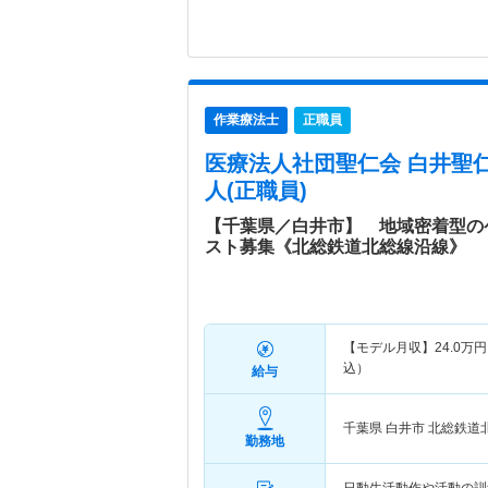
作業療法士
正職員
医療法人社団聖仁会 白井聖
人(正職員)
【千葉県／白井市】 地域密着型の
スト募集《北総鉄道北総線沿線》
【モデル月収】
24.0
万円
込）
給与
千葉県 白井市
北総鉄道
勤務地