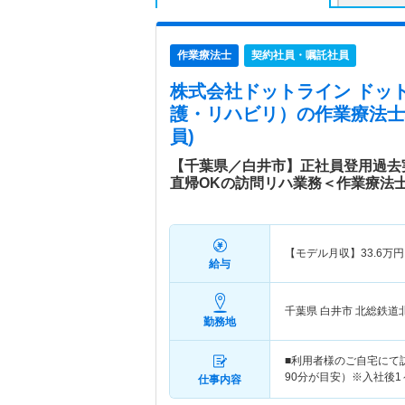
作業療法士
契約社員・嘱託社員
株式会社ドットライン ドッ
護・リハビリ）
の作業療法士
員)
【千葉県／白井市】正社員登用過去
直帰OKの訪問リハ業務＜作業療法
【モデル月収】
33.6
万円
給与
千葉県 白井市
北総鉄道
勤務地
■利用者様のご自宅にて訪
90分が目安）※入社後
仕事内容