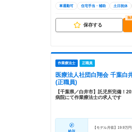
車通勤可
住宅手当・補助
土日祝休
保存する
作業療法士
正職員
医療法人社団白翔会 千葉白
(正職員)
【千葉県／白井市】託児所完備！20
病院にて作業療法士の求人です
【モデル月収】
19.9
万円
給与