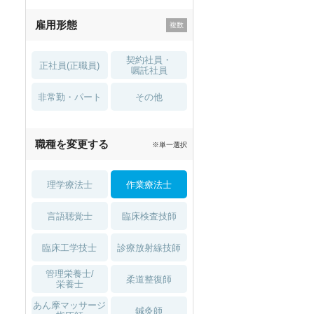
残業少なめ
寮・借り上げ
雇用形態
託児所・
住宅手当・補助
育児補助
契約社員・
正社員(正職員)
土日祝休
無資格 OK
嘱託社員
非常勤・パート
積極採用中
WEB面接OK
その他
2027年4月入職可
夏～秋入職可
職種を変更する
※単一選択
1月入職可
理学療法士
作業療法士
言語聴覚士
臨床検査技師
臨床工学技士
診療放射線技師
管理栄養士/
柔道整復師
栄養士
あん摩マッサージ
鍼灸師