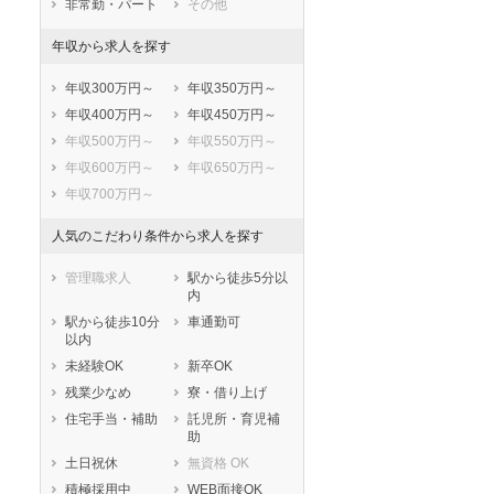
非常勤・パート
その他
香取市
山武市
年収から求人を探す
いすみ市
大網白里市
印旛郡酒々井町
印旛郡栄町
年収300万円～
年収350万円～
香取郡神崎町
香取郡多古町
年収400万円～
年収450万円～
香取郡東庄町
山武郡九十九里
年収500万円～
年収550万円～
町
年収600万円～
年収650万円～
山武郡芝山町
山武郡横芝光町
年収700万円～
長生郡一宮町
長生郡睦沢町
長生郡長生村
長生郡白子町
人気のこだわり条件から求人を探す
長生郡長柄町
長生郡長南町
夷隅郡大多喜町
夷隅郡御宿町
管理職求人
駅から徒歩5分以
内
安房郡鋸南町
駅から徒歩10分
車通勤可
以内
未経験OK
新卒OK
残業少なめ
寮・借り上げ
住宅手当・補助
託児所・育児補
助
土日祝休
無資格 OK
積極採用中
WEB面接OK