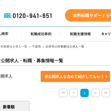
0120-941-651
無料転職サポートを
ド
求人検索
転職成功事例
転職支
作業療法士求人一覧
千葉県
白井市の作業療法士求人一覧
士
公開求人・転職・募集情報一覧
公開求人
非公開求人を含めて紹介してもらう
<<
<
>
>>
1
新着順