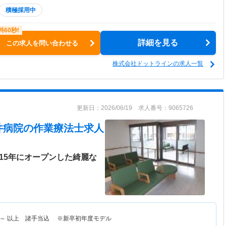
積極採用中
詳細を見る
この求人を問い合わせる
株式会社ドットラインの求人一覧
更新日：2026/06/19 求人番号：9065726
井病院
の作業療法士求人
15年にオープンした綺麗な
～
以上 諸手当込 ※新卒初年度モデル