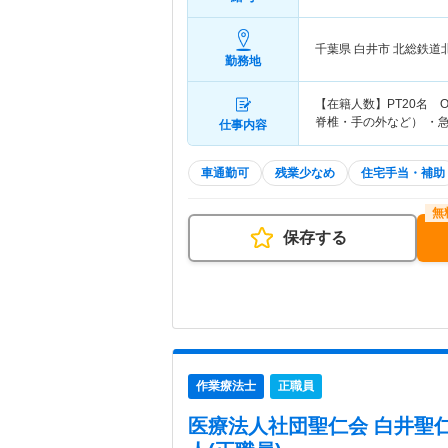
千葉県 白井市
北総鉄道
勤務地
【在籍人数】PT20名 
脊椎・手の外など） ・急
仕事内容
車通勤可
残業少なめ
住宅手当・補助
保存する
作業療法士
正職員
医療法人社団聖仁会 白井聖