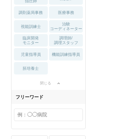
指圧師
調剤薬局事務
医療事務
治験
視能訓練士
コーディネーター
臨床開発
調理師/
モニター
調理スタッフ
児童指導員
機能訓練指導員
胚培養士
閉じる
フリーワード
EB面接OK