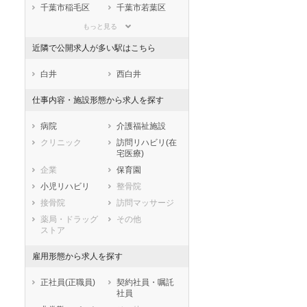
滋賀県
京都府
大阪府
千葉市稲毛区
千葉市若葉区
兵庫県
奈良県
和歌山県
千葉市緑区
千葉市美浜区
もっと見る
鳥取県
島根県
岡山県
市部
近隣で公開求人が多い駅はこちら
広島県
山口県
徳島県
銚子市
市川市
香川県
愛媛県
高知県
船橋市
館山市
白井
西白井
福岡県
佐賀県
長崎県
木更津市
松戸市
仕事内容・施設形態から求人を探す
熊本県
大分県
宮崎県
野田市
茂原市
鹿児島県
沖縄県
成田市
佐倉市
病院
介護福祉施設
東金市
旭市
クリニック
訪問リハビリ(在
宅医療)
習志野市
柏市
企業
保育園
勝浦市
市原市
小児リハビリ
整骨院
流山市
八千代市
接骨院
訪問マッサージ
我孫子市
鴨川市
薬局・ドラッグ
その他
鎌ケ谷市
君津市
ストア
富津市
浦安市
四街道市
袖ケ浦市
雇用形態から求人を探す
八街市
印西市
正社員(正職員)
契約社員・嘱託
白井市
富里市
社員
南房総市
匝瑳市