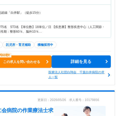
北総線「白井駅」（徒歩15分）
OT5名 ST3名 【単位数】18単位／日 【疾患層】整形疾患中心（人工関節・
性期：整形60％、脳外10％…
託児所・育児補助
積極採用中
詳細を見る
この求人を問い合わせる
医療法人社団白翔会 千葉白井病院の求
人一覧
更新日：2026/05/26 求人番号：10179856
仁会病院
の作業療法士求