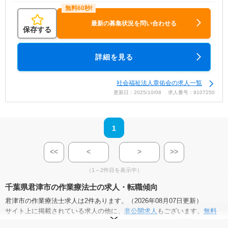
最新の募集状況を問い合わせる
保存する
詳細を見る
社会福祉法人章佑会の求人一覧
更新日：2025/10/08 求人番号：9107250
1
<<
<
>
>>
（1～2件目を表示中）
千葉県君津市の作業療法士の求人・転職傾向
君津市の作業療法士求人は2件あります。（2026年08月07日更新）
サイト上に掲載されている求人の他に、
非公開求人
もございます。
無料
転職支援サービス
にお申し込みいただくと、全求人からご希望条件に合