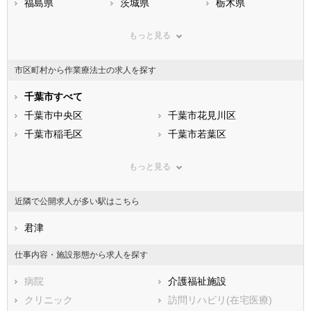
福島県
茨城県
栃木県
群馬県
埼玉県
千葉県
もっと見る
東京都
神奈川県
新潟県
山梨県
長野県
富山県
市区町村から作業療法士の求人を探す
石川県
福井県
岐阜県
静岡県
千葉市すべて
愛知県
三重県
滋賀県
千葉市中央区
京都府
千葉市花見川区
大阪府
兵庫県
千葉市稲毛区
奈良県
千葉市若葉区
和歌山県
鳥取県
千葉市緑区
島根県
千葉市美浜区
岡山県
もっと見る
広島県
市部
山口県
徳島県
香川県
銚子市
愛媛県
市川市
高知県
近隣で公開求人が多い駅はこちら
福岡県
船橋市
佐賀県
館山市
長崎県
熊本県
木更津市
君津
大分県
松戸市
宮崎県
鹿児島県
野田市
沖縄県
茂原市
仕事内容・施設形態から求人を探す
成田市
佐倉市
病院
介護福祉施設
東金市
旭市
クリニック
訪問リハビリ(在宅医療)
習志野市
柏市