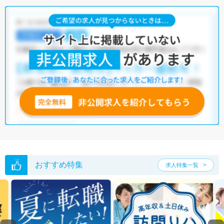
う求人を提案させていただきます。
君津市の作業療法士求人では以下のような条件が人気です。
・
土日祝休
・
住宅手当・補助あり
・
正社員(正職員)
・
介護福祉施設
他の条件でも人気の求人がございますので、「こだわり条件」から検索
いただくか、お気軽にお問い合わせください。
全国の作業療法士求人
から検索いただくことも可能です。
無料転職支援サービス
にお申し込みいただくと、ご希望条件をヒアリン
グした上で求人をご提案いたします。
ご希望条件がまだ定まっていない方は
人気の希望条件をピックアップし
た求人特集
をぜひご活用ください。
転職支援の他、情報収集や募集状況の確認も、お気軽にご相談くださ
い。
おすすめ特集
求人特集一覧