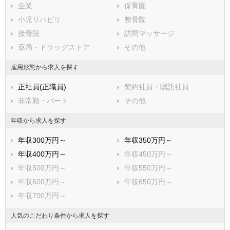
企業
保育園
勝浦市
市原市
小児リハビリ
整骨院
流山市
八千代市
接骨院
訪問マッサージ
我孫子市
鴨川市
薬局・ドラッグストア
その他
鎌ケ谷市
君津市
富津市
浦安市
雇用形態から求人を探す
四街道市
袖ケ浦市
正社員(正職員)
契約社員・嘱託社員
八街市
印西市
非常勤・パート
その他
白井市
富里市
南房総市
匝瑳市
年収から求人を探す
香取市
山武市
年収300万円～
年収350万円～
いすみ市
大網白里市
年収400万円～
年収450万円～
印旛郡酒々井町
印旛郡栄町
年収500万円～
年収550万円～
香取郡神崎町
香取郡多古町
年収600万円～
年収650万円～
香取郡東庄町
山武郡九十九里町
年収700万円～
山武郡芝山町
山武郡横芝光町
長生郡一宮町
長生郡睦沢町
人気のこだわり条件から求人を探す
長生郡長生村
長生郡白子町