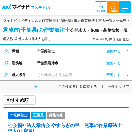
マイナビコメディカル
作業療法士の転職情報
作業療法士求人一覧
千葉県
君津市(千葉県)の作業療法士
公開求人・転職・募集情報一覧
2
求人数
件
※非公開求人を除く
2026年08月07日(金)更新
職種
作業療法士
変更する
勤務地
千葉県君津市
変更する
求人条件
その他求人条件未設定
変更する
この検索条件を保存する
条件をクリア
作業療法士
正職員
募集停止
社会福祉法人章佑会 やすらぎの里・尾車
の作業療法士
求人(正職員)