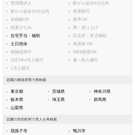
管理職求人
駅から徒歩5分以内
長生郡長柄町
長生郡長南町
駅から徒歩10分以内
車通勤可
夷隅郡大多喜町
夷隅郡御宿町
未経験OK
新卒OK
安房郡鋸南町
残業少なめ
寮・借り上げ
住宅手当・補助
託児所・育児補助
土日祝休
無資格 OK
積極採用中
WEB面接OK
2027年4月入職可
夏～秋入職可
1月入職可
近隣の都道府県で再検索
東京都
茨城県
神奈川県
栃木県
埼玉県
群馬県
山梨県
近隣の市区町村で求人を再検索
我孫子市
鴨川市