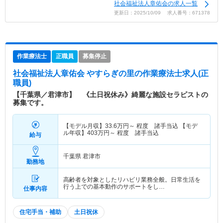
社会福祉法人章佑会の求人一覧
更新日：2025/10/09 求人番号：671378
作業療法士
正職員
募集停止
社会福祉法人章佑会 やすらぎの里
の作業療法士求人(正
職員)
【千葉県／君津市】 《土日祝休み》綺麗な施設セラピストの
募集です。
【モデル月収】
33.6
万円～
程度 諸手当込 【モデ
ル年収】
403
万円～
程度 諸手当込
給与
千葉県 君津市
勤務地
高齢者を対象としたリハビリ業務全般。日常生活を
行う上での基本動作のサポートをし…
仕事内容
住宅手当・補助
土日祝休