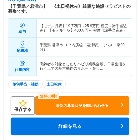
【千葉県／君津市】 《土日祝休み》綺麗な施設セラピストの
募集です。
【モデル月収】
19.7
万円～
25.9
万円
程度（諸手当込
み） 【モデル年収】
400
万円～
程度（諸手当込み）
給与
千葉県 君津市
ＪＲ内房線「君津駅」（バス・車20
分）
勤務地
高齢者を対象としたリハビリ業務全般。日常生活を
行う上での基本動作のサポートをし…
仕事内容
住宅手当・補助
土日祝休
最新の募集状況を問い合わせる
保存する
詳細を見る