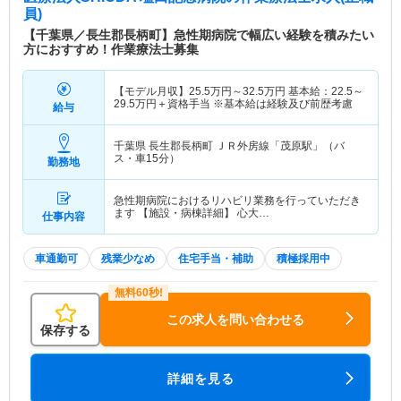
員)
【千葉県／長生郡長柄町】急性期病院で幅広い経験を積みたい
方におすすめ！作業療法士募集
【モデル月収】
25.5
万円～
32.5
万円
基本給：22.5～
29.5万円＋資格手当 ※基本給は経験及び前歴考慮
給与
千葉県 長生郡長柄町
ＪＲ外房線「茂原駅」（バ
ス・車15分）
勤務地
急性期病院におけるリハビリ業務を行っていただき
ます 【施設・病棟詳細】 心大…
仕事内容
車通勤可
残業少なめ
住宅手当・補助
積極採用中
この求人を問い合わせる
保存する
詳細を見る