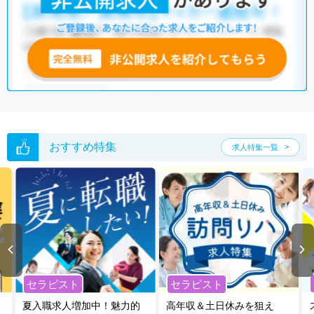
他の条件でも人気の求人がございますので、「こだわり条件」から検索
いただくか、お気軽にお問い合わせください。
全国の作業療法士求人
から検索いただくことも可能です。
無料転職支援サービス
にお申し込みいただくと、ご希望条件をヒアリン
グした上で求人をご提案いたします。
ご希望条件がまだ定まっていない方は
人気の希望条件をピックアップし
た求人特集
をぜひご活用ください。
転職支援の他、情報収集や募集状況の確認も、お気軽にご相談くださ
い。
おすすめ特集
求人特集一覧
セラピスト
セラピスト
夏入職求人増加中！魅力的
高年収＆土日休みを狙え