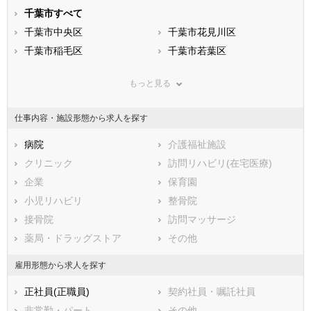
静岡県
千葉市すべて
愛知県
三重県
滋賀県
千葉市中央区
京都府
千葉市花見川区
大阪府
兵庫県
千葉市稲毛区
奈良県
千葉市若葉区
和歌山県
鳥取県
千葉市緑区
島根県
千葉市美浜区
岡山県
もっと見る
広島県
市部
山口県
徳島県
香川県
銚子市
愛媛県
市川市
高知県
仕事内容・施設形態から求人を探す
福岡県
船橋市
佐賀県
館山市
長崎県
熊本県
木更津市
病院
大分県
松戸市
介護福祉施設
宮崎県
鹿児島県
野田市
クリニック
沖縄県
茂原市
訪問リハビリ(在宅医療)
成田市
企業
佐倉市
保育園
東金市
小児リハビリ
旭市
整骨院
習志野市
接骨院
柏市
訪問マッサージ
勝浦市
薬局・ドラッグストア
市原市
その他
流山市
八千代市
雇用形態から求人を探す
我孫子市
鴨川市
正社員(正職員)
契約社員・嘱託社員
鎌ケ谷市
君津市
非常勤・パート
その他