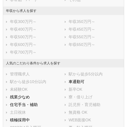
富津市
浦安市
四街道市
袖ケ浦市
年収から求人を探す
八街市
印西市
年収300万円～
年収350万円～
白井市
富里市
年収400万円～
年収450万円～
南房総市
匝瑳市
年収500万円～
年収550万円～
香取市
山武市
年収600万円～
年収650万円～
いすみ市
大網白里市
年収700万円～
印旛郡酒々井町
印旛郡栄町
香取郡神崎町
香取郡多古町
人気のこだわり条件から求人を探す
香取郡東庄町
山武郡九十九里町
管理職求人
駅から徒歩5分以内
山武郡芝山町
山武郡横芝光町
駅から徒歩10分以内
車通勤可
長生郡一宮町
長生郡睦沢町
未経験OK
新卒OK
長生郡長生村
長生郡白子町
残業少なめ
寮・借り上げ
長生郡長柄町
長生郡長南町
住宅手当・補助
託児所・育児補助
夷隅郡大多喜町
夷隅郡御宿町
土日祝休
無資格 OK
安房郡鋸南町
積極採用中
WEB面接OK