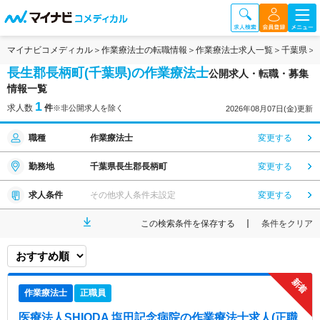
マイナビコメディカル
作業療法士の転職情報
作業療法士求人一覧
千葉県
長生郡長柄町(千葉県)の作業療法士
公開求人・転職・募集
情報一覧
1
求人数
件
※非公開求人を除く
2026年08月07日(金)更新
職種
作業療法士
変更する
勤務地
千葉県長生郡長柄町
変更する
求人条件
その他求人条件未設定
変更する
この検索条件を保存する
条件をクリア
作業療法士
正職員
医療法人SHIODA 塩田記念病院
の作業療法士求人(正職