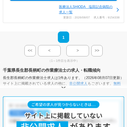
医療法人SHIODA 塩田記念病院の
求人一覧
更新日：2026/08/07 求人番号：9154338
1
<<
<
>
>>
（1～1件目を表示中）
千葉県長生郡長柄町の作業療法士の求人・転職傾向
長生郡長柄町の作業療法士求人は1件あります。（2026年08月07日更新）
サイト上に掲載されている求人の他に、
非公開求人
もございます。
無料
転職支援サービス
にお申し込みいただくと、全求人からご希望条件に合
う求人を提案させていただきます。
長生郡長柄町の作業療法士求人では以下のような条件が人気です。
・
積極採用中
・
残業少なめ
・
住宅手当・補助あり
・
正社員(正職員)
・
病院