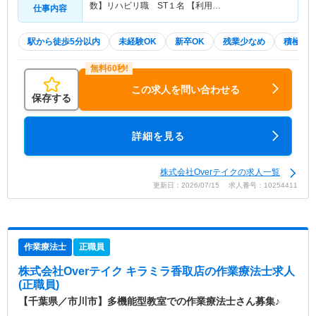
数】リハビリ職 ST１名 【利用…
仕事内容
駅から徒歩5分以内
未経験OK
新卒OK
残業少なめ
積極採
この求人を問い合わせる
保存する
詳細を見る
株式会社Overテイクの求人一覧
更新日：2026/07/15 求人番号：10254411
作業療法士
正職員
株式会社Overテイク キラミラ香取店
の作業療法士求人
(正職員)
【千葉県／市川市】多機能型教室での作業療法士さん募集♪