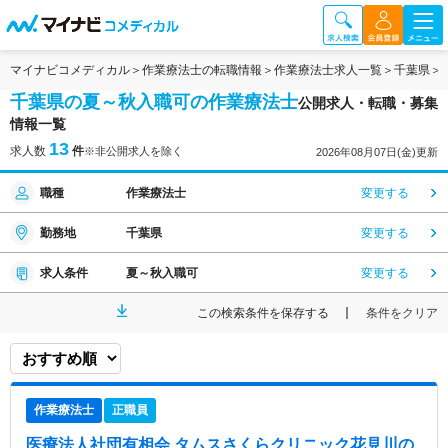
マイナビコメディカル
作業療法士の転職情報
作業療法士求人一覧
千葉県
千葉県の夏～秋入職可の作業療法士
公開求人・転職・募集
情報一覧
13
求人数
件
※非公開求人を除く
2026年08月07日(金)更新
職種
作業療法士
変更する
勤務地
千葉県
変更する
求人条件
夏～秋入職可
変更する
この検索条件を保存する
条件をクリア
作業療法士
正職員
医療法人社団有相会 タムスさくらクリニック花見川
の