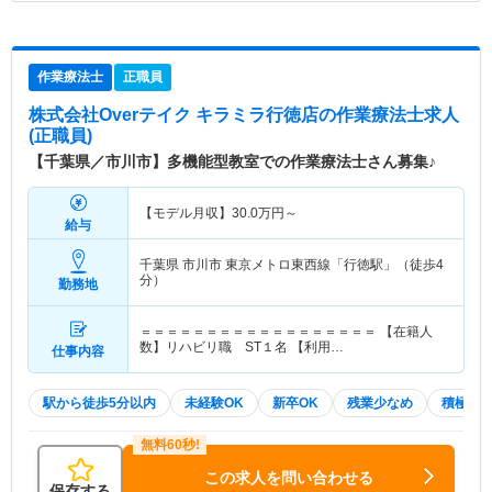
作業療法士
正職員
株式会社Overテイク キラミラ行徳店
の作業療法士求人
(正職員)
【千葉県／市川市】多機能型教室での作業療法士さん募集♪
【モデル月収】
30.0
万円～
給与
千葉県 市川市
東京メトロ東西線「行徳駅」（徒歩4
分）
勤務地
＝＝＝＝＝＝＝＝＝＝＝＝＝＝＝＝＝＝ 【在籍人
数】リハビリ職 ST１名 【利用…
仕事内容
駅から徒歩5分以内
未経験OK
新卒OK
残業少なめ
積極採
この求人を問い合わせる
保存する