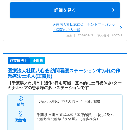
詳細を見る
医療法人社団恵仁会 セントマーガレッ
ト病院の求人一覧
更新日：2026/07/29 求人番号：600749
作業療法士
正職員
医療法人社団八心会 訪問看護ステーションすみれ
の作
業療法士求人(正職員)
【千葉県／市川市】週休3日も可能！基本的に土日祝休み♪ター
ミナルケアの患者様の多いステーションです！
【モデル月収】
29.0
万円～
34.0
万円
程度
給与
千葉県 市川市
京成本線「国府台駅」（徒歩25分）
北総鉄道北総線「矢切駅」（徒歩20分）
勤務地