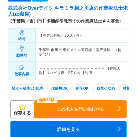
株式会社Overテイク キラミラ相之川店
の作業療法士求
人(正職員)
【千葉県／市川市】多機能型教室での作業療法士さん募集♪
【モデル月収】
30.0
万円～
給与
千葉県 市川市
東京メトロ東西線「南行徳駅」（徒
歩5分）
勤務地
＝＝＝＝＝＝＝＝＝＝＝＝＝＝＝＝＝＝ 【在籍人
数】リハビリ職 ST１名 【利用…
仕事内容
駅から徒歩5分以内
未経験OK
新卒OK
残業少なめ
積極採
この求人を問い合わせる
保存する
詳細を見る