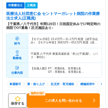
作業療法士
正職員
医療法人社団恵仁会 セントマーガレット病院
の作業療
法士求人(正職員)
【千葉県／八千代市】年間120日！日祝固定休みで17時定時の
病院でOT募集！託児施設あり♪
【モデル月収】
23.4
万円～
31.1
万円
程度（諸手当込
み） 【モデル年収】
368
万円～
451
万円
程度（諸手
給与
当込み）
千葉県 八千代市
東葉高速鉄道「村上(千葉)駅」（バ
ス・車6分）
勤務地
【在籍人数】PT：常勤8名、非常勤1名
OT：常勤6名、非常勤1名…
仕事内容
車通勤可
寮・借り上げ
託児所・育児補助
積極採用中
WE
この求人を問い合わせる
保存する