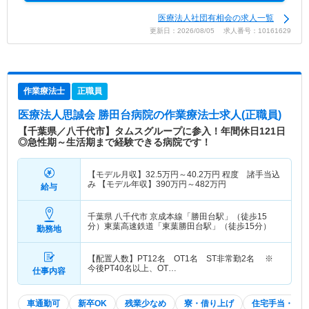
医療法人社団有相会の求人一覧
更新日：2026/08/05 求人番号：10161629
作業療法士
正職員
医療法人思誠会 勝田台病院
の作業療法士求人(正職員)
【千葉県／八千代市】タムスグループに参入！年間休日121日
◎急性期～生活期まで経験できる病院です！
【モデル月収】
32.5
万円～
40.2
万円
程度 諸手当込
み 【モデル年収】
390
万円～
482
万円
給与
千葉県 八千代市
京成本線「勝田台駅」（徒歩15
分）東葉高速鉄道「東葉勝田台駅」（徒歩15分）
勤務地
【配置人数】PT12名 OT1名 ST非常勤2名 ※
今後PT40名以上、OT…
仕事内容
車通勤可
新卒OK
残業少なめ
寮・借り上げ
住宅手当・補