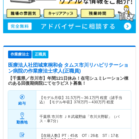
作業療法士
正職員
医療法人社団城東桐和会 タムス市川リハビリテーショ
ン病院
の作業療法士求人(正職員)
【千葉県／市川市】年間121日休み！在宅シュミレーション棟
のある回復期病院にてセラピスト募集！
【モデル月収】
31.5
万円～
36.1
万円
程度（諸手当
込） 【モデル年収】
378
万円～
430
万円
程度
給与
千葉県 市川市
ＪＲ武蔵野線「市川大野駅」（バ
ス・車7分）
勤務地
【在籍人数】PT：45名 OT：26名 ST：17名