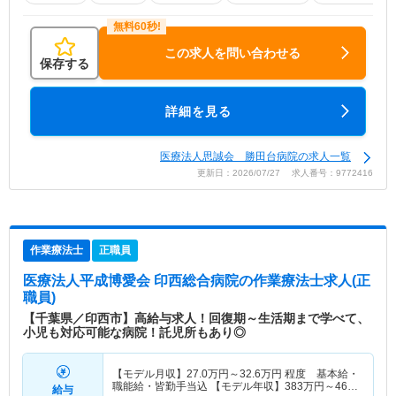
この求人を問い合わせる
保存する
詳細を見る
医療法人思誠会 勝田台病院の求人一覧
更新日：2026/07/27 求人番号：9772416
作業療法士
正職員
医療法人平成博愛会 印西総合病院
の作業療法士求人(正
職員)
【千葉県／印西市】高給与求人！回復期～生活期まで学べて、
小児も対応可能な病院！託児所もあり◎
【モデル月収】
27.0
万円～
32.6
万円
程度 基本給・
職能給・皆勤手当込 【モデル年収】
383
万円～
460
給与