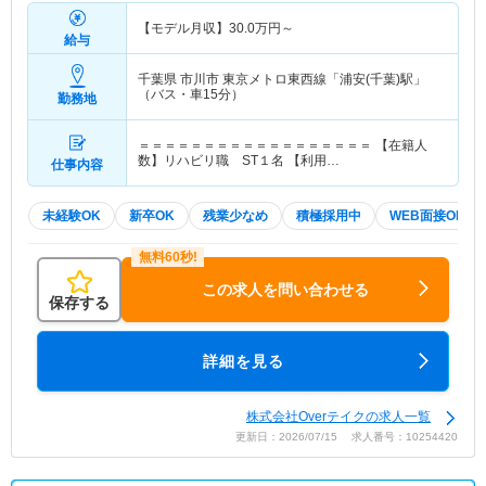
【モデル月収】
30.0
万円～
給与
千葉県 市川市
東京メトロ東西線「浦安(千葉)駅」
（バス・車15分）
勤務地
＝＝＝＝＝＝＝＝＝＝＝＝＝＝＝＝＝＝ 【在籍人
数】リハビリ職 ST１名 【利用…
仕事内容
未経験OK
新卒OK
残業少なめ
積極採用中
WEB面接OK
この求人を問い合わせる
保存する
詳細を見る
株式会社Overテイクの求人一覧
更新日：2026/07/15 求人番号：10254420