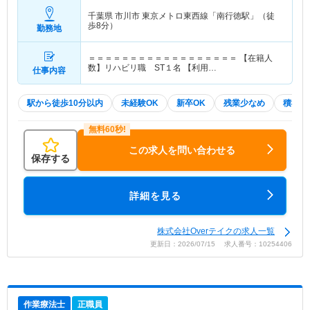
千葉県 市川市
東京メトロ東西線「南行徳駅」（徒
歩8分）
勤務地
＝＝＝＝＝＝＝＝＝＝＝＝＝＝＝＝＝＝ 【在籍人
数】リハビリ職 ST１名 【利用…
仕事内容
駅から徒歩10分以内
未経験OK
新卒OK
残業少なめ
積極採
この求人を問い合わせる
保存する
詳細を見る
株式会社Overテイクの求人一覧
更新日：2026/07/15 求人番号：10254406
作業療法士
正職員