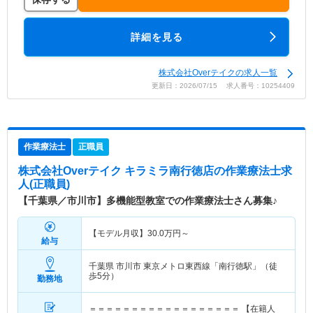
詳細を見る
株式会社Overテイクの求人一覧
更新日：2026/07/15 求人番号：10254409
作業療法士
正職員
株式会社Overテイク キラミラ南行徳店
の作業療法士求
人(正職員)
【千葉県／市川市】多機能型教室での作業療法士さん募集♪
【モデル月収】
30.0
万円～
給与
千葉県 市川市
東京メトロ東西線「南行徳駅」（徒
歩5分）
勤務地
＝＝＝＝＝＝＝＝＝＝＝＝＝＝＝＝＝＝ 【在籍人