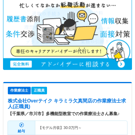
作業療法士
正職員
株式会社Overテイク キラミラ欠真間店
の作業療法士求
人(正職員)
【千葉県／市川市】多機能型教室での作業療法士さん募集♪
【モデル月収】
30.0
万円～
給与