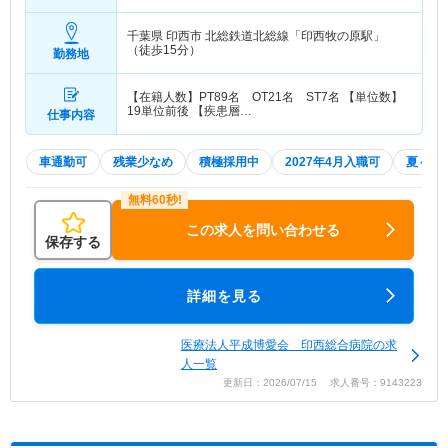
万円
千葉県 印西市
北総鉄道北総線「印西牧の原駅」
（徒歩15分）
勤務地
【在籍人数】PT89名 OT21名 ST7名 【単位数】
19単位前後 【疾患層…
仕事内容
車通勤可
残業少なめ
積極採用中
2027年4月入職可
夏～秋
この求人を問い合わせる
保存する
詳細を見る
医療法人平成博愛会 印西総合病院の求
人一覧
更新日：2026/07/15 求人番号：9143223