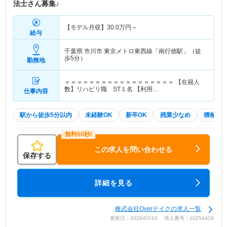
法士さん募集♪
【モデル月収】
30.0
万円～
給与
千葉県 市川市
東京メトロ東西線「南行徳駅」（徒
歩5分）
勤務地
＝＝＝＝＝＝＝＝＝＝＝＝＝＝＝＝＝＝ 【在籍人
数】リハビリ職 ST１名 【利用…
仕事内容
駅から徒歩5分以内
未経験OK
新卒OK
残業少なめ
積極採
この求人を問い合わせる
保存する
詳細を見る
株式会社Overテイクの求人一覧
更新日：2026/07/15 求人番号：10254429