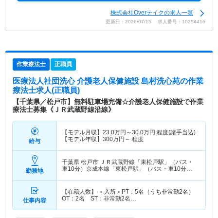
株式会社Overテイクの求人一覧
更新日：2026/07/15 求人番号：10254416
作業療法士
正職員
医療法人社団洗心 介護老人保健施設 島村洗心苑
の作業
療法士求人(正職員)
【千葉県／松戸市】無料駐車場完備☆介護老人保健施設で作業
療法士募集《ＪＲ武蔵野線沿線》
【モデル月収】
23.0
万円～
30.0
万円
程度(諸手当込)
【モデル年収】
300
万円～
程度
給与
千葉県 松戸市
ＪＲ武蔵野線「東松戸駅」（バス・
車10分）京成本線「東松戸駅」（バス・車10分）
勤務地
他
【在籍人数】 ＜入所＞PT：5名（うち非常勤2名）
OT：2名 ST：非常勤2名…
仕事内容