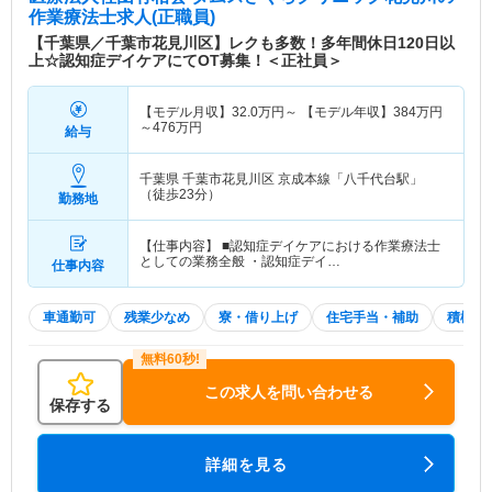
作業療法士求人(正職員)
【千葉県／千葉市花見川区】レクも多数！多年間休日120日以
上☆認知症デイケアにてOT募集！＜正社員＞
【モデル月収】
32.0
万円～
【モデル年収】
384
万円
～
476
万円
給与
千葉県 千葉市花見川区
京成本線「八千代台駅」
（徒歩23分）
勤務地
【仕事内容】 ■認知症デイケアにおける作業療法士
としての業務全般 ・認知症デイ…
仕事内容
車通勤可
残業少なめ
寮・借り上げ
住宅手当・補助
積極採
この求人を問い合わせる
保存する
詳細を見る