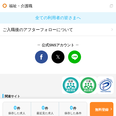
福祉・介護職
全ての利用者の皆さまへ
ご入職後のアフターフォローについて
公式SNSアカウント
関連サイト
マイナビDOCTOR
│
マイナビ看護師
│
マイナビ薬剤師
│
マイナビ保育士
0
0
0
件
件
件
運営会社
無料登録
保存した求人
最近見た求人
保存した条件
会社概要
│
ご利用規約
│
個人情報保護方針
│
サイトマップ
│
お問い合わせ