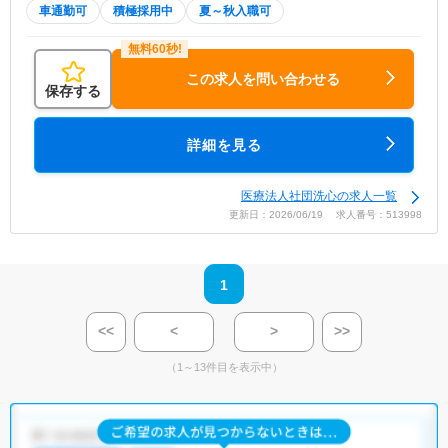
車通勤可
積極採用中
夏～秋入職可
この求人を問い合わせる
保存する
詳細を見る
医療法人社団洗心の求人一覧
更新日：2026/06/19 求人番号：513998
1
<<
<
>
>>
（1～13件目を表示中）