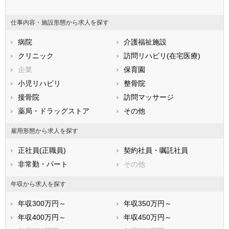
東京都
神奈川県
新潟県
山梨県
長野県
富山県
仕事内容・施設形態から求人を探す
石川県
福井県
岐阜県
静岡県
病院
愛知県
介護福祉施設
三重県
滋賀県
クリニック
京都府
訪問リハビリ(在宅医療)
大阪府
兵庫県
企業
奈良県
保育園
和歌山県
鳥取県
小児リハビリ
島根県
整骨院
岡山県
広島県
接骨院
山口県
訪問マッサージ
徳島県
香川県
薬局・ドラッグストア
愛媛県
その他
高知県
福岡県
佐賀県
長崎県
雇用形態から求人を探す
熊本県
大分県
宮崎県
正社員(正職員)
契約社員・嘱託社員
鹿児島県
沖縄県
非常勤・パート
その他
年収から求人を探す
年収300万円～
年収350万円～
年収400万円～
年収450万円～