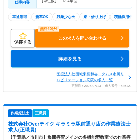
【単位数】 18.4単位…
仕事内容
車通勤可
新卒OK
残業少なめ
寮・借り上げ
積極採用中
この求人を問い合わせる
保存する
詳細を見る
医療法人社団城東桐和会 タムス市川リ
ハビリテーション病院の求人一覧
更新日：2026/07/13 求人番号：685127
作業療法士
正職員
株式会社Overテイク キラミラ駅前通り店
の作業療法士
求人(正職員)
【千葉県／市川市】集団療育メインの多機能型教室での作業療