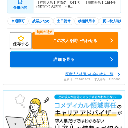
【在籍人数】PT5名 OT1名 【訪問件数】1日4件
(4時間)位の訪問 ～6…
仕事内容
車通勤可
残業少なめ
土日祝休
積極採用中
夏～秋入職可
この求人を問い合わせる
保存する
詳細を見る
医療法人社団八心会の求人一覧
更新日：2026/07/22 求人番号：9135890