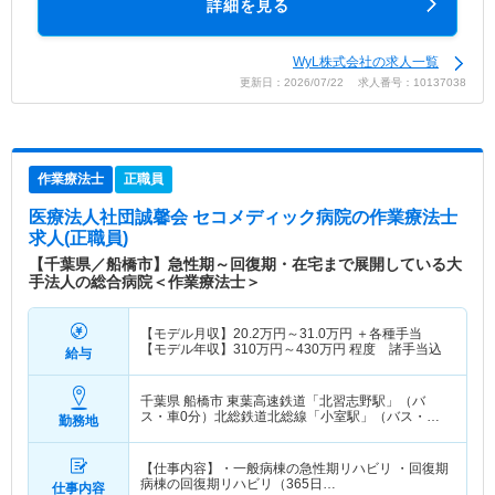
詳細を見る
WyL株式会社の求人一覧
更新日：2026/07/22 求人番号：10137038
作業療法士
正職員
医療法人社団誠馨会 セコメディック病院
の作業療法士
求人(正職員)
【千葉県／船橋市】急性期～回復期・在宅まで展開している大
手法人の総合病院＜作業療法士＞
【モデル月収】
20.2
万円～
31.0
万円
＋各種手当
【モデル年収】
310
万円～
430
万円
程度 諸手当込
給与
千葉県 船橋市
東葉高速鉄道「北習志野駅」（バ
ス・車0分）北総鉄道北総線「小室駅」（バス・車
勤務地
11分） 他
【仕事内容】・一般病棟の急性期リハビリ ・回復期
病棟の回復期リハビリ（365日…
仕事内容