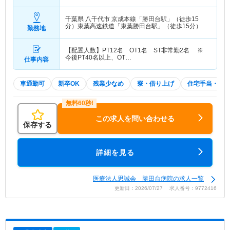
千葉県 八千代市
京成本線「勝田台駅」（徒歩15
分）東葉高速鉄道「東葉勝田台駅」（徒歩15分）
勤務地
【配置人数】PT12名 OT1名 ST非常勤2名 ※
今後PT40名以上、OT…
仕事内容
車通勤可
新卒OK
残業少なめ
寮・借り上げ
住宅手当・補
この求人を問い合わせる
保存する
詳細を見る
医療法人思誠会 勝田台病院の求人一覧
更新日：2026/07/27 求人番号：9772416