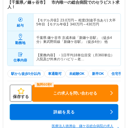
【千葉県／鎌ヶ谷市】 市内唯一の総合病院でのセラピスト求
人！
【モデル月収】
23.0
万円～
程度(別途手当あり) 大卒
5年目 【モデル年収】
340
万円～
430
万円
給与
千葉県 鎌ケ谷市
京成本線「新鎌ケ谷駅」（徒歩4
分）東武野田線「新鎌ケ谷駅」（徒歩4分） 他
勤務地
【業務内容】 ・1日平均18単位目安（月360単位）
入院及び外来のリハビリ～老…
仕事内容
駅から徒歩5分以内
車通勤可
未経験OK
新卒OK
住宅手当
この求人を問い合わせる
保存する
詳細を見る
医療法人徳洲会 鎌ケ谷総合病院の求人