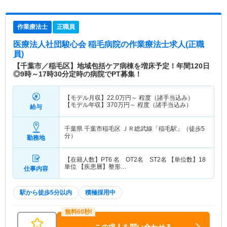
作業療法士
正職員
医療法人社団駿心会 稲毛病院
の作業療法士求人(正職
員)
【千葉市／稲毛区】地域包括ケア病棟を増床予定！年間120日
◎9時～17時30分定時の病院でPT募集！
【モデル月収】
22.0
万円～
程度（諸手当込み）
【モデル年収】
370
万円～
程度（諸手当込み）
給与
千葉県 千葉市稲毛区
ＪＲ総武線「稲毛駅」（徒歩5
分）
勤務地
【在籍人数】PT6 名 OT2名 ST2名 【単位数】18
単位 【疾患層】整形…
仕事内容
駅から徒歩5分以内
積極採用中