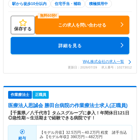
駅から徒歩10分以内
住宅手当・補助
積極採用中
この求人を問い合わせる
保存する
詳細を見る
WyL株式会社の求人一覧
更新日：2026/07/29 求人番号：10273012
作業療法士
正職員
医療法人思誠会 勝田台病院
の作業療法士求人(正職員)
【千葉県／八千代市】タムスグループに参入！年間休日121日
◎急性期～生活期まで経験できる病院です！
【モデル月収】
32.5
万円～
40.2
万円
程度 諸手当込
み 【モデル年収】
390
万円～
482
万円
給与