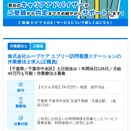
作業療法士
正職員
株式会社ループケア エブリー訪問看護ステーション
の
作業療法士求人(正職員)
【千葉県／千葉市中央区】土日祝休み！年間休日126日／月給
40万円も可能！作業療法士募集
【モデル月収】
24.0
万円～
程度 諸手当込
給与
千葉県 千葉市中央区
京成千原線「大森台駅」（徒
歩12分）
勤務地
ご自宅にお住まいの利用者様を対象としたリハビリ
業務全般。利用者様のご自宅にお伺…
仕事内容