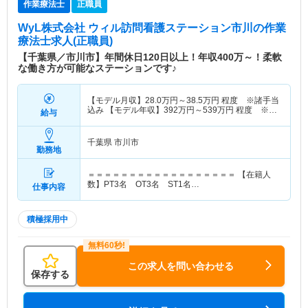
作業療法士
正職員
WyL株式会社 ウィル訪問看護ステーション市川
の作業
療法士求人(正職員)
【千葉県／市川市】年間休日120日以上！年収400万～！柔軟
な働き方が可能なステーションです♪
【モデル月収】
28.0
万円～
38.5
万円
程度 ※諸手当
込み 【モデル年収】
392
万円～
539
万円
程度 ※諸
給与
手当込み
千葉県 市川市
勤務地
＝＝＝＝＝＝＝＝＝＝＝＝＝＝＝＝＝＝ 【在籍人
数】PT3名 OT3名 ST1名…
仕事内容
積極採用中
この求人を問い合わせる
保存する