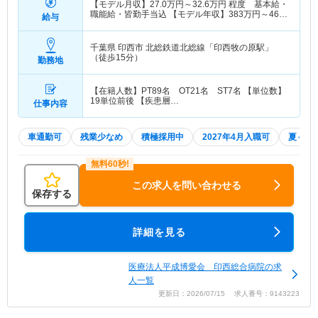
【モデル月収】
27.0
万円～
32.6
万円
程度 基本給・
職能給・皆勤手当込 【モデル年収】
383
万円～
460
給与
万円
千葉県 印西市
北総鉄道北総線「印西牧の原駅」
（徒歩15分）
勤務地
【在籍人数】PT89名 OT21名 ST7名 【単位数】
19単位前後 【疾患層…
仕事内容
車通勤可
残業少なめ
積極採用中
2027年4月入職可
夏～秋
この求人を問い合わせる
保存する
詳細を見る
医療法人平成博愛会 印西総合病院の求
人一覧
更新日：2026/07/15 求人番号：9143223