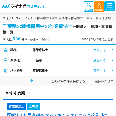
マイナビコメディカル
作業療法士の転職情報
作業療法士求人一覧
千葉県
千葉県の積極採用中の作業療法士
公開求人・転職・募集情
報一覧
536
求人数
件
※非公開求人を除く
2026年08月08日(土)更新
職種
作業療法士
変更する
勤務地
千葉県
変更する
求人条件
積極採用中
変更する
この検索条件を保存する
条件をクリア
作業療法士
正職員
医療法人社団有相会 タムスさくらクリニック花見川
の