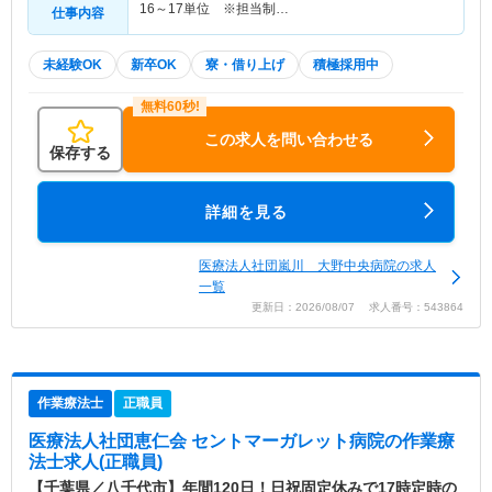
16～17単位 ※担当制…
仕事内容
未経験OK
新卒OK
寮・借り上げ
積極採用中
この求人を問い合わせる
保存する
詳細を見る
医療法人社団嵐川 大野中央病院の求人
一覧
更新日：2026/08/07 求人番号：543864
作業療法士
正職員
医療法人社団恵仁会 セントマーガレット病院
の作業療
法士求人(正職員)
【千葉県／八千代市】年間120日！日祝固定休みで17時定時の