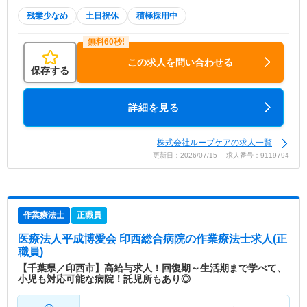
残業少なめ
土日祝休
積極採用中
この求人を問い合わせる
保存する
詳細を見る
株式会社ループケアの求人一覧
更新日：2026/07/15 求人番号：9119794
作業療法士
正職員
医療法人平成博愛会 印西総合病院
の作業療法士求人(正
職員)
【千葉県／印西市】高給与求人！回復期～生活期まで学べて、
小児も対応可能な病院！託児所もあり◎