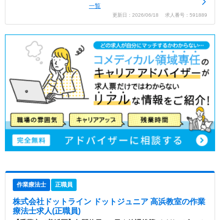
一覧
更新日：2026/06/18 求人番号：591889
作業療法士
正職員
株式会社ドットライン ドットジュニア 高浜教室
の作業
療法士求人(正職員)