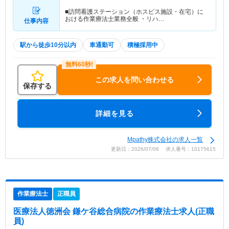
■訪問看護ステーション（ホスピス施設・在宅）に
おける作業療法士業務全般 ・リハ…
仕事内容
駅から徒歩10分以内
車通勤可
積極採用中
この求人を問い合わせる
保存する
詳細を見る
Mpathy株式会社の求人一覧
更新日：2026/07/08 求人番号：10175615
作業療法士
正職員
医療法人徳洲会 鎌ケ谷総合病院
の作業療法士求人(正職
員)