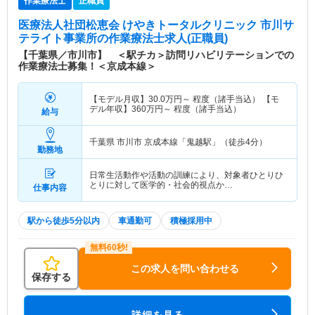
作業療法士
正職員
医療法人社団松恵会 けやきトータルクリニック 市川サ
テライト事業所
の作業療法士求人(正職員)
【千葉県／市川市】 ＜駅チカ＞訪問リハビリテーションでの
作業療法士募集！＜京成本線＞
【モデル月収】
30.0
万円～
程度（諸手当込） 【モ
デル年収】
360
万円～
程度（諸手当込）
給与
千葉県 市川市
京成本線「鬼越駅」（徒歩4分）
勤務地
日常生活動作や活動の訓練により、対象者ひとりひ
とりに対して医学的・社会的視点か…
仕事内容
駅から徒歩5分以内
車通勤可
積極採用中
この求人を問い合わせる
保存する