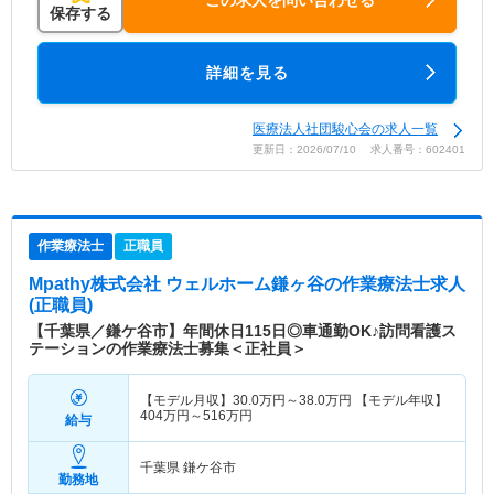
この求人を問い合わせる
保存する
詳細を見る
医療法人社団駿心会の求人一覧
更新日：2026/07/10 求人番号：602401
作業療法士
正職員
Mpathy株式会社 ウェルホーム鎌ヶ谷
の作業療法士求人
(正職員)
【千葉県／鎌ケ谷市】年間休日115日◎車通勤OK♪訪問看護ス
テーションの作業療法士募集＜正社員＞
【モデル月収】
30.0
万円～
38.0
万円
【モデル年収】
404
万円～
516
万円
給与
千葉県 鎌ケ谷市
勤務地