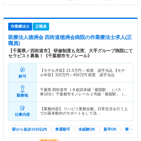
作業療法士
正職員
医療法人徳洲会 四街道徳洲会病院
の作業療法士求人(正
職員)
【千葉県／四街道市】 研修制度も充実、大手グループ病院にて
セラピスト募集！《千葉都市モノレール》
【モデル月収】
21.5
万円～
程度 諸手当込 【モデ
ル年収】
320
万円～
450
万円
程度 諸手当込
給与
千葉県 四街道市
ＪＲ総武本線「都賀駅」（バス・
車10分）千葉都市モノレール２号線「都賀駅」（バ
勤務地
ス・車10分） 他
【業務内容】 リハビリ業務全般。日常生活を行う上
での基本動作のサポートをして頂…
仕事内容
駅から徒歩10分以内
車通勤可
未経験OK
新卒OK
寮・借り