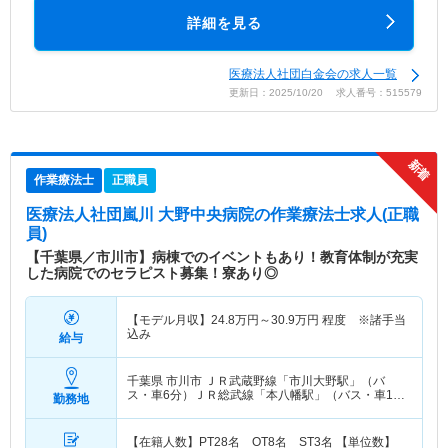
詳細を見る
医療法人社団白金会の求人一覧
更新日：2025/10/20 求人番号：515579
作業療法士
正職員
医療法人社団嵐川 大野中央病院
の作業療法士求人(正職
員)
【千葉県／市川市】病棟でのイベントもあり！教育体制が充実
した病院でのセラピスト募集！寮あり◎
【モデル月収】
24.8
万円～
30.9
万円
程度 ※諸手当
込み
給与
千葉県 市川市
ＪＲ武蔵野線「市川大野駅」（バ
ス・車6分）ＪＲ総武線「本八幡駅」（バス・車13
勤務地
分） 他
【在籍人数】PT28名 OT8名 ST3名 【単位数】