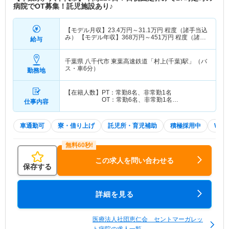
病院でOT募集！託児施設あり♪
【モデル月収】
23.4
万円～
31.1
万円
程度（諸手当込
み） 【モデル年収】
368
万円～
451
万円
程度（諸手
給与
当込み）
千葉県 八千代市
東葉高速鉄道「村上(千葉)駅」（バ
ス・車6分）
勤務地
【在籍人数】PT：常勤8名、非常勤1名
OT：常勤6名、非常勤1名…
仕事内容
車通勤可
寮・借り上げ
託児所・育児補助
積極採用中
WE
この求人を問い合わせる
保存する
詳細を見る
医療法人社団恵仁会 セントマーガレッ