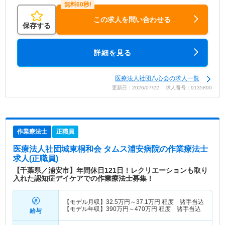
この求人を問い合わせる
保存する
詳細を見る
医療法人社団八心会の求人一覧
更新日：2026/07/22 求人番号：9135890
作業療法士
正職員
医療法人社団城東桐和会 タムス浦安病院
の作業療法士
求人(正職員)
【千葉県／浦安市】年間休日121日！レクリエーションも取り
入れた認知症デイケアでの作業療法士募集！
【モデル月収】
32.5
万円～
37.1
万円
程度 諸手当込
【モデル年収】
390
万円～
470
万円
程度 諸手当込
給与