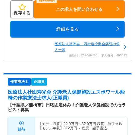
この求人を問い合わせる
保存する
詳細を見る
医療法人徳洲会 四街道徳洲会病院の求
人一覧
更新日：2026/04/30 求人番号：493645
作業療法士
正職員
医療法人社団寿光会 介護老人保健施設エスポワール船
橋
の作業療法士求人(正職員)
【千葉県／船橋市】日曜固定休み！介護老人保健施設でのセラ
ピスト募集
【モデル月収】
22.0
万円～
32.0
万円
程度 諸手当込
【モデル年収】
312
万円～
程度 諸手当込
給与