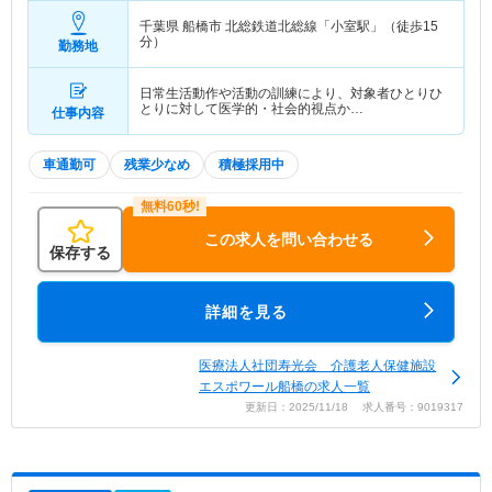
千葉県 船橋市
北総鉄道北総線「小室駅」（徒歩15
分）
勤務地
日常生活動作や活動の訓練により、対象者ひとりひ
とりに対して医学的・社会的視点か…
仕事内容
車通勤可
残業少なめ
積極採用中
この求人を問い合わせる
保存する
詳細を見る
医療法人社団寿光会 介護老人保健施設
エスポワール船橋の求人一覧
更新日：2025/11/18 求人番号：9019317