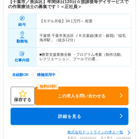
【千葉市／美浜区】年間休日120日☆放課後等デイサービスで
の作業療法士の募集です！＜正社員＞
【モデル月収】
34.1
万円～
程度
給与
千葉県 千葉市美浜区
ＪＲ京葉線(東京－蘇我)「稲毛
海岸駅」（徒歩12分）
勤務地
■療育支援業務全般 ・プログラム考案（制作活動、
レクリエーション、プールでの運…
仕事内容
未経験OK
積極採用中
この求人を問い合わせる
保存する
詳細を見る
株式会社ドットラインの求人一覧
更新日：2026/06/02 求人番号：10158344