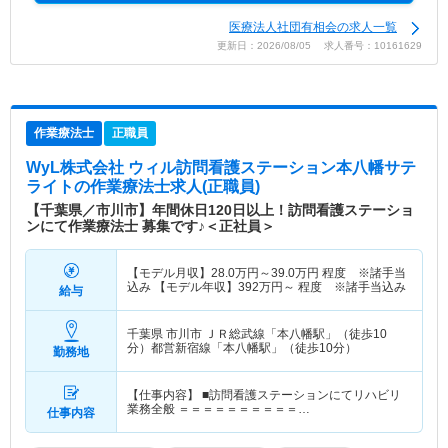
医療法人社団有相会の求人一覧
更新日：2026/08/05 求人番号：10161629
作業療法士
正職員
WyL株式会社 ウィル訪問看護ステーション本八幡サテ
ライト
の作業療法士求人(正職員)
【千葉県／市川市】年間休日120日以上！訪問看護ステーショ
ンにて作業療法士 募集です♪＜正社員＞
【モデル月収】
28.0
万円～
39.0
万円
程度 ※諸手当
込み 【モデル年収】
392
万円～
程度 ※諸手当込み
給与
千葉県 市川市
ＪＲ総武線「本八幡駅」（徒歩10
分）都営新宿線「本八幡駅」（徒歩10分）
勤務地
【仕事内容】 ■訪問看護ステーションにてリハビリ
業務全般 ＝＝＝＝＝＝＝＝＝＝…
仕事内容