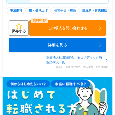
車通勤可
寮・借り上げ
住宅手当・補助
託児所・育児補助
この求人を問い合わせる
保存する
詳細を見る
医療法人社団誠馨会 セコメディック病
院の求人一覧
更新日：2026/07/22 求人番号：10168985