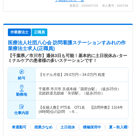
ト病院の求人一覧
更新日：2026/07/29 求人番号：600749
作業療法士
正職員
医療法人社団八心会 訪問看護ステーションすみれ
の作
業療法士求人(正職員)
【千葉県／市川市】週休3日も可能！基本的に土日祝休み♪ター
ミナルケアの患者様の多いステーションです！
【モデル月収】
29.0
万円～
34.0
万円
程度
給与
千葉県 市川市
京成本線「国府台駅」（徒歩25分）
北総鉄道北総線「矢切駅」（徒歩20分）
勤務地
【在籍人数】PT5名 OT1名 【訪問件数】1日4件
(4時間)位の訪問 ～6…
仕事内容
車通勤可
残業少なめ
土日祝休
積極採用中
夏～秋入職可