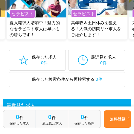
セラピスト
セラピスト
夏入職求人増加中！魅力的
高年収＆土日休みを狙え
なセラピスト求人は早いも
る！人気の訪問リハ求人を
の勝ちです！
ご紹介します！
保存した求人
最近見た求人
0件
0件
保存した検索条件から再検索する
0件
最近見た求人
0
0
0
件
件
件
無料登録
保存した求人
最近見た求人
保存した条件
あなたが最近見た求人を表示します