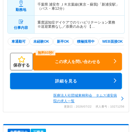
千葉県 浦安市
ＪＲ京葉線(東京－蘇我)「新浦安駅」
（バス・車12分）
勤務地
重度認知症デイケアでのリハビリテーション業務
※送迎業務なし／添乗のみあり 【…
仕事内容
車通勤可
未経験OK
新卒OK
積極採用中
WEB面接OK
この求人を問い合わせる
保存する
詳細を見る
医療法人社団城東桐和会 タムス浦安病
院の求人一覧
更新日：2026/07/22 求人番号：10271256