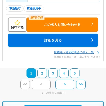
車通勤可
積極採用中
この求人を問い合わせる
保存する
詳細を見る
医療法人社団松恵会の求人一覧
更新日：2026/07/15 求人番号：695964
1
2
3
4
5
<<
<
>
>>
（1～20件目を表示中）