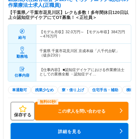
作業療法士求人(正職員)
【千葉県／千葉市花見川区】レクも多数！多年間休日120日以
上☆認知症デイケアにてOT募集！＜正社員＞
【モデル月収】
32.0
万円～
【モデル年収】
384
万円
～
476
万円
給与
千葉県 千葉市花見川区
京成本線「八千代台駅」
（徒歩23分）
勤務地
【仕事内容】 ■認知症デイケアにおける作業療法士
としての業務全般 ・認知症デイ…
仕事内容
車通勤可
残業少なめ
寮・借り上げ
住宅手当・補助
積極採
この求人を問い合わせる
保存する
詳細を見る