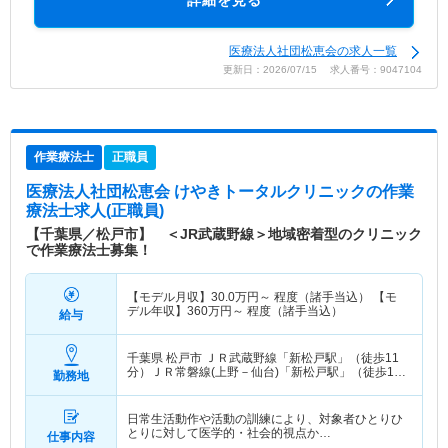
詳細を見る
医療法人社団松恵会の求人一覧
更新日：2026/07/15 求人番号：9047104
作業療法士
正職員
医療法人社団松恵会 けやきトータルクリニック
の作業
療法士求人(正職員)
【千葉県／松戸市】 ＜JR武蔵野線＞地域密着型のクリニック
で作業療法士募集！
【モデル月収】
30.0
万円～
程度（諸手当込） 【モ
デル年収】
360
万円～
程度（諸手当込）
給与
千葉県 松戸市
ＪＲ武蔵野線「新松戸駅」（徒歩11
分）ＪＲ常磐線(上野－仙台)「新松戸駅」（徒歩11
勤務地
分）
日常生活動作や活動の訓練により、対象者ひとりひ
とりに対して医学的・社会的視点か…
仕事内容