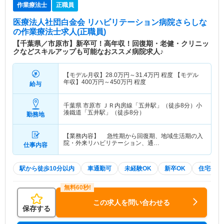
作業療法士
正職員
医療法人社団白金会 リハビリテーション病院さらしな
の作業療法士求人(正職員)
【千葉県／市原市】新卒可！高年収！回復期・老健・クリニッ
クなどスキルアップも可能なおススメ病院求人♪
【モデル月収】
28.0
万円～
31.4
万円
程度 【モデル
年収】
400
万円～
450
万円
程度
給与
千葉県 市原市
ＪＲ内房線「五井駅」（徒歩8分）小
湊鐵道「五井駅」（徒歩8分）
勤務地
【業務内容】 急性期から回復期、地域生活期の入
院・外来リハビリテーション、通…
仕事内容
駅から徒歩10分以内
車通勤可
未経験OK
新卒OK
住宅手当
この求人を問い合わせる
保存する