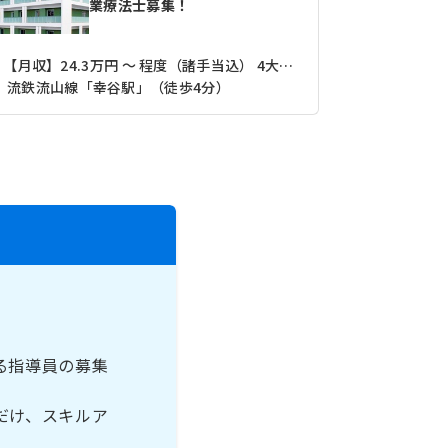
業療法士募集！
【月収】24.3万円 ～ 程度（諸手当込） 4大卒で3年目
【月収】28
流鉄流山線「幸谷駅」（徒歩4分）
京成松戸線
る指導員の募集
だけ、スキルア