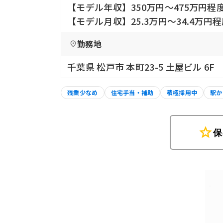
【モデル年収】350万円〜475万円程
【モデル月収】25.3万円〜34.4万円
勤務地
千葉県 松戸市 本町23-5 土屋ビル 6F
残業少なめ
住宅手当・補助
積極採用中
駅か
star
保