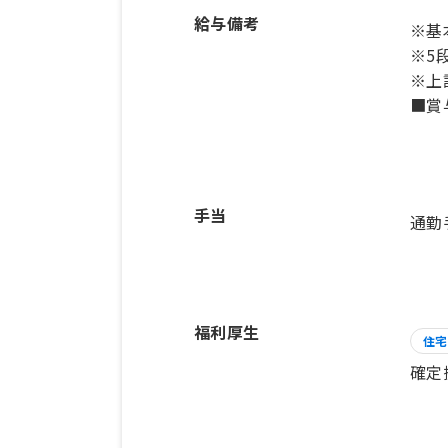
給与備考
※基本
※5
※上
■賞
手当
通勤
福利厚生
住宅
確定