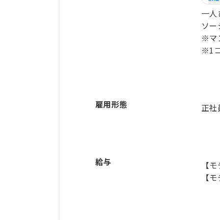
一人
ソー
※マ
※1
雇用形態
正社
給与
【モ
【モ