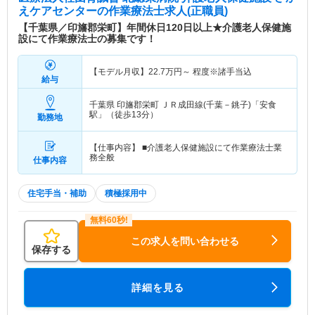
えケアセンター
の作業療法士求人(正職員)
【千葉県／印旛郡栄町】年間休日120日以上★介護老人保健施
設にて作業療法士の募集です！
【モデル月収】
22.7
万円～
程度※諸手当込
給与
千葉県 印旛郡栄町
ＪＲ成田線(千葉－銚子)「安食
駅」（徒歩13分）
勤務地
【仕事内容】 ■介護老人保健施設にて作業療法士業
務全般
仕事内容
住宅手当・補助
積極採用中
この求人を問い合わせる
保存する
詳細を見る