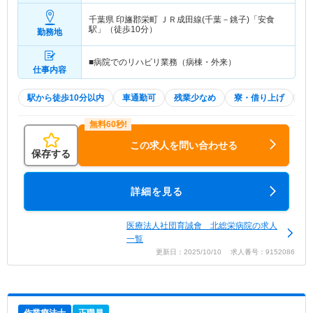
千葉県 印旛郡栄町
ＪＲ成田線(千葉－銚子)「安食
駅」（徒歩10分）
勤務地
■病院でのリハビリ業務（病棟・外来）
仕事内容
駅から徒歩10分以内
車通勤可
残業少なめ
寮・借り上げ
住
この求人を問い合わせる
保存する
詳細を見る
医療法人社団育誠會 北総栄病院の求人
一覧
更新日：2025/10/10 求人番号：9152086