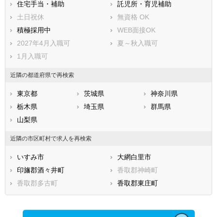
住宅手当・補助
託児所・育児補助
土日祝休
無資格 OK
積極採用中
WEB面接OK
2027年4月入職可
夏～秋入職可
1月入職可
近隣の都道府県で再検索
東京都
茨城県
神奈川県
栃木県
埼玉県
群馬県
山梨県
近隣の市区町村で求人を再検索
いすみ市
大網白里市
印旛郡酒々井町
香取郡神崎町
香取郡多古町
香取郡東庄町