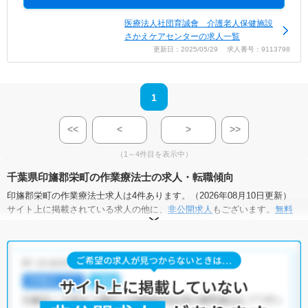
医療法人社団育誠會 介護老人保健施設
さかえケアセンターの求人一覧
更新日：2025/05/29 求人番号：9113798
1
<<
<
>
>>
（1～4件目を表示中）
千葉県印旛郡栄町の作業療法士の求人・転職傾向
印旛郡栄町の作業療法士求人は4件あります。（2026年08月10日更新）
サイト上に掲載されている求人の他に、
非公開求人
もございます。
無料
転職支援サービス
にお申し込みいただくと、全求人からご希望条件に合
う求人を提案させていただきます。
印旛郡栄町の作業療法士求人では以下のような条件が人気です。
・
積極採用中
・
残業少なめ
・
住宅手当・補助あり
・
正社員(正職員)
・
病院
・
介護福祉施設
・
小児リハビリ
・
保育園