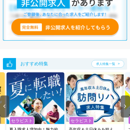
他の条件でも人気の求人がございますので、「こだわり条件」から検索
いただくか、お気軽にお問い合わせください。
全国の作業療法士求人
から検索いただくことも可能です。
無料転職支援サービス
にお申し込みいただくと、ご希望条件をヒアリン
グした上で求人をご提案いたします。
ご希望条件がまだ定まっていない方は
人気の希望条件をピックアップし
た求人特集
をぜひご活用ください。
転職支援の他、情報収集や募集状況の確認も、お気軽にご相談くださ
い。
おすすめ特集
求人特集一覧
セラピスト
セラピスト
夏入職求人増加中！魅力的
高年収＆土日休みを狙え