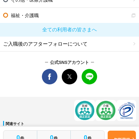
福祉・介護職
全ての利用者の皆さまへ
ご入職後のアフターフォローについて
公式SNSアカウント
関連サイト
マイナビDOCTOR
│
マイナビ看護師
│
マイナビ薬剤師
│
マイナビ保育士
0
0
0
件
件
件
運営会社