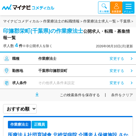
マイナビコメディカル
作業療法士の転職情報
作業療法士求人一覧
千葉県
印旛郡栄町(千葉県)の作業療法士
公開求人・転職・募集情
報一覧
4
求人数
件
※非公開求人を除く
2026年08月10日(月)更新
職種
作業療法士
変更する
勤務地
千葉県印旛郡栄町
変更する
求人条件
その他求人条件未設定
変更する
この検索条件を保存する
条件をクリア
作業療法士
正職員
医療法人社団育誠會 北総栄病院 介護老人保健施設 さか