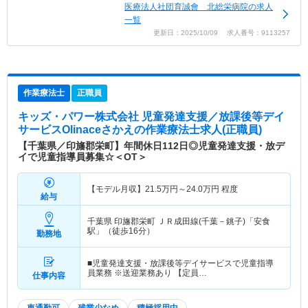
医療法人社団育誠會 北総栄病院の求人
一覧
更新日：2025/10/09 求人番号：9113257
作業療法士
正職員
キッズ・パワー株式会社 児童発達支援／放課後等デイ
サービスOlinaceさかえ
の作業療法士求人(正職員)
【千葉県／印旛郡栄町】年間休日112日◎児童発達支援・放デ
イで児童指導員募集☆＜OT＞
【モデル月収】
21.5
万円～
24.0
万円
程度
給与
千葉県 印旛郡栄町
ＪＲ成田線(千葉－銚子)「安食
駅」（徒歩16分）
勤務地
■児童発達支援・放課後等デイサービスで児童指導
員業務 ※送迎業務あり 【定員…
仕事内容