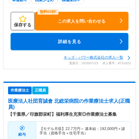
車通勤可
残業少なめ
積極採用中
この求人を問い合わせる
保存する
詳細を見る
キッズ・パワー株式会社の求人一覧
更新日：2026/07/15 求人番号：9731822
作業療法士
正職員
医療法人社団育誠會 北総栄病院
の作業療法士求人(正職
員)
【千葉県／印旗郡栄町】福利厚生充実◎作業療法士募集
【モデル月収】
22.7
万円～
基本給：192,000円＋諸
手当（資格手当＋住宅手当）
給与