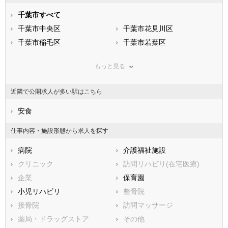
石川県
福井県
岐阜県
静岡県
千葉市すべて
愛知県
三重県
滋賀県
千葉市中央区
京都府
千葉市花見川区
大阪府
兵庫県
千葉市稲毛区
奈良県
千葉市若葉区
和歌山県
鳥取県
千葉市緑区
島根県
千葉市美浜区
岡山県
もっと見る
広島県
市部
山口県
徳島県
香川県
銚子市
愛媛県
市川市
高知県
近隣で公開求人が多い駅はこちら
福岡県
船橋市
佐賀県
館山市
長崎県
熊本県
木更津市
安食
大分県
松戸市
宮崎県
鹿児島県
野田市
沖縄県
茂原市
仕事内容・施設形態から求人を探す
成田市
佐倉市
病院
介護福祉施設
東金市
旭市
クリニック
訪問リハビリ(在宅医療)
習志野市
柏市
企業
保育園
勝浦市
市原市
小児リハビリ
整骨院
流山市
八千代市
接骨院
訪問マッサージ
我孫子市
鴨川市
薬局・ドラッグストア
その他
鎌ケ谷市
君津市