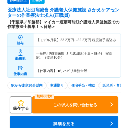
作業療法士
正職員
医療法人社団育誠會 介護老人保健施設 さかえケアセン
ター
の作業療法士求人(正職員)
【千葉県／印旛郡】マイカー通勤可能◎介護老人保健施設での
作業療法士募集！＜日勤＞
【モデル月収】
23.2
万円～
32.2
万円
程度諸手当込み
給与
千葉県 印旛郡栄町
ＪＲ成田線(千葉－銚子)「安食
駅」（徒歩10分）
勤務地
【仕事内容】 ■リハビリ業務全般
仕事内容
駅から徒歩10分以内
車通勤可
住宅手当・補助
託児所・育児補
この求人を問い合わせる
保存する
詳細を見る