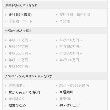
富津市
浦安市
雇用形態から求人を探す
四街道市
袖ケ浦市
正社員(正職員)
契約社員・嘱託社員
八街市
印西市
非常勤・パート
その他
白井市
富里市
南房総市
匝瑳市
年収から求人を探す
香取市
山武市
年収300万円～
年収350万円～
いすみ市
大網白里市
年収400万円～
年収450万円～
印旛郡酒々井町
印旛郡栄町
年収500万円～
年収550万円～
香取郡神崎町
香取郡多古町
年収600万円～
年収650万円～
香取郡東庄町
山武郡九十九里町
年収700万円～
山武郡芝山町
山武郡横芝光町
長生郡一宮町
長生郡睦沢町
人気のこだわり条件から求人を探す
長生郡長生村
長生郡白子町
管理職求人
駅から徒歩5分以内
長生郡長柄町
長生郡長南町
駅から徒歩10分以内
車通勤可
夷隅郡大多喜町
夷隅郡御宿町
未経験OK
新卒OK
安房郡鋸南町
残業少なめ
寮・借り上げ