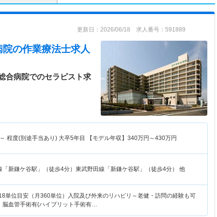
更新日：2026/06/18 求人番号：591889
病院
の作業療法士求人
総合病院でのセラピスト求
～
程度(別途手当あり) 大卒5年目 【モデル年収】
340
万円～
430
万円
線「新鎌ケ谷駅」（徒歩4分）東武野田線「新鎌ケ谷駅」（徒歩4分） 他
均18単位目安（月360単位）入院及び外来のリハビリ～老健・訪問の経験も可
管：脳血管手術有(ハイブリット手術有…