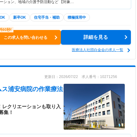
ーション、地域の介護予防活動など 【対象…
OK
新卒OK
住宅手当・補助
積極採用中
詳細を見る
この求人を問い合わせる
医療法人社団白金会の求人一覧
更新日：2026/07/22 求人番号：10271256
ムス浦安病院
の作業療法
日！レクリエーションも取り入
募集！