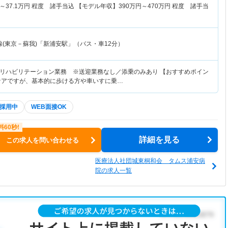
～
37.1
万円
程度 諸手当込 【モデル年収】
390
万円～
470
万円
程度 諸手当
線(東京－蘇我)「新浦安駅」（バス・車12分）
リハビリテーション業務 ※送迎業務なし／添乗のみあり 【おすすめポイン
ケアですが、基本的に歩ける方や車いすに乗…
採用中
WEB面接OK
詳細を見る
この求人を問い合わせる
医療法人社団城東桐和会 タムス浦安病
院の求人一覧