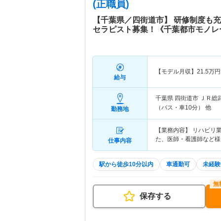
(正職員)
【千葉県／四街道市】 研修制度も
セラピスト募集！《千葉都市モノレ
【モデル月収】
21.5
万円
給与
千葉県 四街道市
ＪＲ総
（バス・車10分） 他
勤務地
【業務内容】 リハビリ
た、医師・看護師など様
仕事内容
駅から徒歩10分以内
車通勤可
未経験
保存する