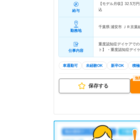
【モデル月収】
32.5
万円
込
給与
千葉県 浦安市
ＪＲ京葉
勤務地
重度認知症デイケアでの
ト】 ・重度認知症デイ
仕事内容
車通勤可
未経験OK
新卒OK
積極
保存する