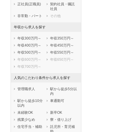
鹿児島県
沖縄県
正社員(正職員)
契約社員・嘱託
社員
非常勤・パート
その他
年収から求人を探す
年収300万円～
年収350万円～
年収400万円～
年収450万円～
年収500万円～
年収550万円～
年収600万円～
年収650万円～
年収700万円～
人気のこだわり条件から求人を探す
管理職求人
駅から徒歩5分以
内
駅から徒歩10分
車通勤可
以内
未経験OK
新卒OK
残業少なめ
寮・借り上げ
住宅手当・補助
託児所・育児補
助