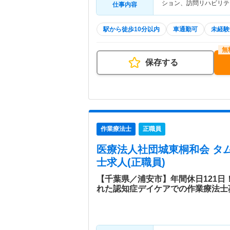
ション、訪問リハビリテ
仕事内容
駅から徒歩10分以内
車通勤可
未経験
保存する
作業療法士
正職員
医療法人社団城東桐和会 タ
士求人(正職員)
【千葉県／浦安市】年間休日121
れた認知症デイケアでの作業療法士