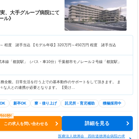
充実、大手グループ病院にて
ール》
～
程度 諸手当込 【モデル年収】
320
万円～
450
万円
程度 諸手当込
武本線「都賀駅」（バス・車10分）千葉都市モノレール２号線「都賀駅」
業務全般。日常生活を行う上での基本動作のサポートをして頂きます。 ま
々な人との連携が必要となります。 【受け…
OK
新卒OK
寮・借り上げ
託児所・育児補助
積極採用中
詳細を見る
この求人を問い合わせる
医療法人徳洲会 四街道徳洲会病院の求