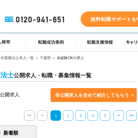
0120-941-651
無料転職サポートを
ド
求人検索
転職成功事例
転職支
作業療法士求人一覧
千葉県
未経験OKの求人
療法士
公開求人・転職・募集情報一覧
公開求人
非公開求人を含めて紹介してもらう
<<
<
>
>>
1
2
3
4
5
新着順