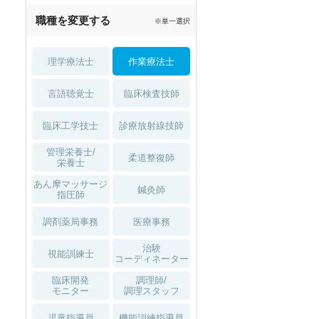
職種を変更する
※単一選択
理学療法士
作業療法士
言語聴覚士
臨床検査技師
臨床工学技士
診療放射線技師
管理栄養士/
柔道整復師
栄養士
あん摩マッサージ
鍼灸師
指圧師
調剤薬局事務
医療事務
治験
視能訓練士
コーディネーター
臨床開発
調理師/
モニター
調理スタッフ
児童指導員
機能訓練指導員