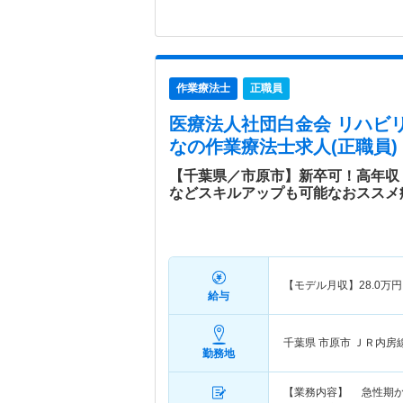
作業療法士
正職員
医療法人社団白金会 リハビ
な
の作業療法士求人(正職員)
【千葉県／市原市】新卒可！高年収
などスキルアップも可能なおススメ
【モデル月収】
28.0
万円
給与
千葉県 市原市
ＪＲ内房
勤務地
【業務内容】 急性期か