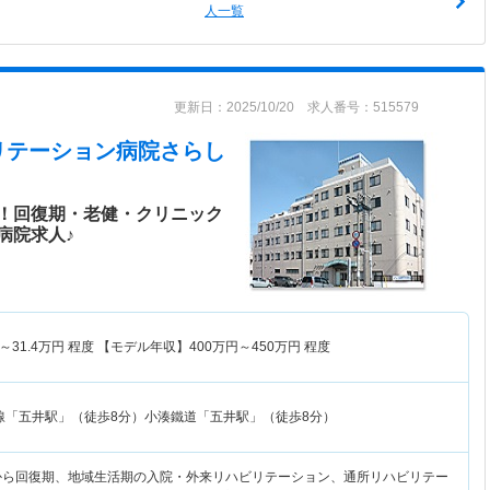
人一覧
更新日：2025/10/20 求人番号：515579
リテーション病院さらし
！回復期・老健・クリニック
病院求人♪
～
31.4
万円
程度 【モデル年収】
400
万円～
450
万円
程度
線「五井駅」（徒歩8分）小湊鐵道「五井駅」（徒歩8分）
ら回復期、地域生活期の入院・外来リハビリテーション、通所リハビリテー