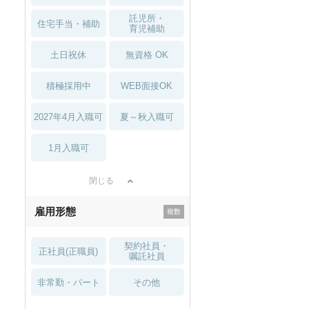
託児所・
住宅手当・補助
育児補助
土日祝休
無資格 OK
積極採用中
WEB面接OK
2027年4月入職可
夏～秋入職可
1月入職可
閉じる
雇用形態
契約社員・
正社員(正職員)
嘱託社員
非常勤・パート
その他