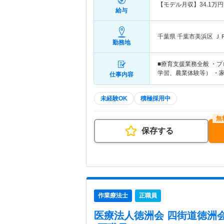
【モデル月収】
34.1
万円
給与
千葉県 千葉市美浜区
Ｊ
勤務地
■療育支援業務全般 ・
学習、農業体験等） ・
仕事内容
未経験OK
積極採用中
保存する
作業療法士
正職員
医療法人徳洲会 四街道徳洲