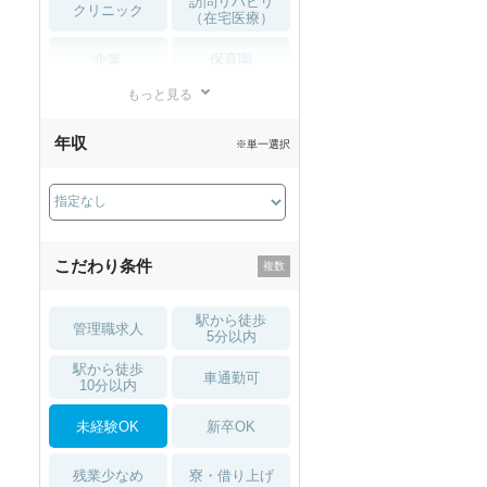
訪問リハビリ
クリニック
（在宅医療）
企業
保育園
もっと見る
小児リハビリ
整骨院
年収
※単一選択
接骨院
訪問マッサージ
薬局・
その他
ドラッグストア
こだわり条件
駅から徒歩
管理職求人
5分以内
駅から徒歩
車通勤可
10分以内
未経験OK
新卒OK
残業少なめ
寮・借り上げ