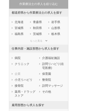
作業療法士の求人を絞り込む
都道府県から作業療法士の求人を探す
北海道
青森県
岩手県
宮城県
秋田県
山形県
福島県
茨城県
栃木県
群馬県
埼玉県
千葉県
もっと見る
東京都
神奈川県
新潟県
仕事内容・施設形態から求人を探す
山梨県
長野県
富山県
石川県
福井県
岐阜県
病院
介護福祉施設
静岡県
愛知県
三重県
クリニック
訪問リハビリ(在
宅医療)
滋賀県
京都府
大阪府
企業
保育園
兵庫県
奈良県
和歌山県
小児リハビリ
整骨院
鳥取県
島根県
岡山県
接骨院
訪問マッサージ
広島県
山口県
徳島県
薬局・ドラッグ
その他
香川県
愛媛県
高知県
ストア
福岡県
佐賀県
長崎県
雇用形態から求人を探す
熊本県
大分県
宮崎県