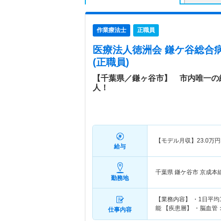
作業療法士
正職員
医療法人徳洲会 鎌ケ谷総合
(正職員)
【千葉県／鎌ヶ谷市】 市内唯一の
人！
【モデル月収】
23.0
万円
給与
千葉県 鎌ケ谷市
京成本
勤務地
【業務内容】 ・1日平
能 【疾患層】 ・脳血
仕事内容