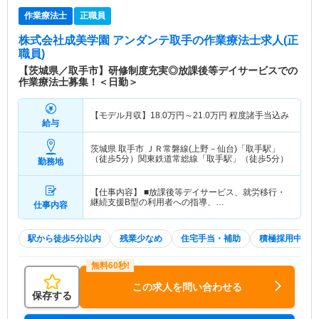
作業療法士
正職員
株式会社成美学園 アンダンテ取手
の作業療法士求人(正
職員)
【茨城県／取手市】研修制度充実◎放課後等デイサービスでの
作業療法士募集！＜日勤＞
【モデル月収】
18.0
万円～
21.0
万円
程度諸手当込み
給与
茨城県 取手市
ＪＲ常磐線(上野－仙台)「取手駅」
（徒歩5分）関東鉄道常総線「取手駅」（徒歩5分）
勤務地
【仕事内容】 ■放課後等デイサービス、就労移行・
継続支援B型の利用者への指導、…
仕事内容
駅から徒歩5分以内
残業少なめ
住宅手当・補助
積極採用中
この求人を問い合わせる
保存する