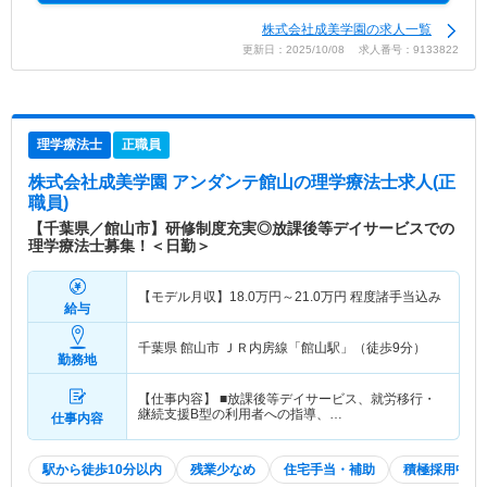
株式会社成美学園の求人一覧
更新日：2025/10/08 求人番号：9133822
理学療法士
正職員
株式会社成美学園 アンダンテ館山
の理学療法士求人(正
職員)
【千葉県／館山市】研修制度充実◎放課後等デイサービスでの
理学療法士募集！＜日勤＞
【モデル月収】
18.0
万円～
21.0
万円
程度諸手当込み
給与
千葉県 館山市
ＪＲ内房線「館山駅」（徒歩9分）
勤務地
【仕事内容】 ■放課後等デイサービス、就労移行・
継続支援B型の利用者への指導、…
仕事内容
駅から徒歩10分以内
残業少なめ
住宅手当・補助
積極採用中