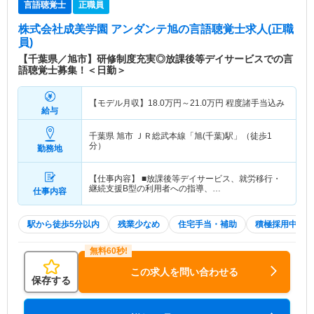
言語聴覚士
正職員
株式会社成美学園 アンダンテ旭
の言語聴覚士求人(正職
員)
【千葉県／旭市】研修制度充実◎放課後等デイサービスでの言
語聴覚士募集！＜日勤＞
【モデル月収】
18.0
万円～
21.0
万円
程度諸手当込み
給与
千葉県 旭市
ＪＲ総武本線「旭(千葉)駅」（徒歩1
分）
勤務地
【仕事内容】 ■放課後等デイサービス、就労移行・
継続支援B型の利用者への指導、…
仕事内容
駅から徒歩5分以内
残業少なめ
住宅手当・補助
積極採用中
この求人を問い合わせる
保存する