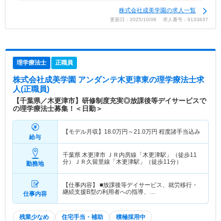
株式会社成美学園の求人一覧
更新日：2025/10/08 求人番号：9133837
理学療法士
正職員
株式会社成美学園 アンダンテ木更津東
の理学療法士求
人(正職員)
【千葉県／木更津市】研修制度充実◎放課後等デイサービスで
の理学療法士募集！＜日勤＞
【モデル月収】
18.0
万円～
21.0
万円
程度諸手当込み
給与
千葉県 木更津市
ＪＲ内房線「木更津駅」（徒歩11
分）ＪＲ久留里線「木更津駅」（徒歩11分）
勤務地
【仕事内容】 ■放課後等デイサービス、就労移行・
継続支援B型の利用者への指導、…
仕事内容
残業少なめ
住宅手当・補助
積極採用中