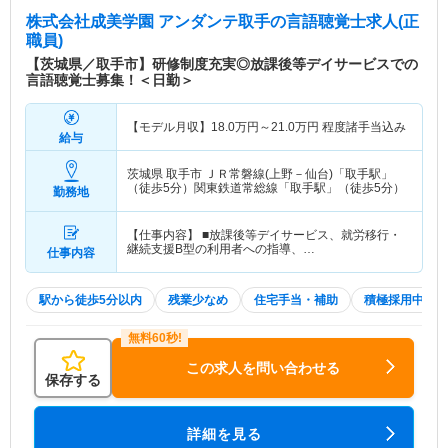
株式会社成美学園 アンダンテ取手
の言語聴覚士求人(正
職員)
【茨城県／取手市】研修制度充実◎放課後等デイサービスでの
言語聴覚士募集！＜日勤＞
【モデル月収】
18.0
万円～
21.0
万円
程度諸手当込み
給与
茨城県 取手市
ＪＲ常磐線(上野－仙台)「取手駅」
（徒歩5分）関東鉄道常総線「取手駅」（徒歩5分）
勤務地
【仕事内容】 ■放課後等デイサービス、就労移行・
継続支援B型の利用者への指導、…
仕事内容
駅から徒歩5分以内
残業少なめ
住宅手当・補助
積極採用中
この求人を問い合わせる
保存する
詳細を見る