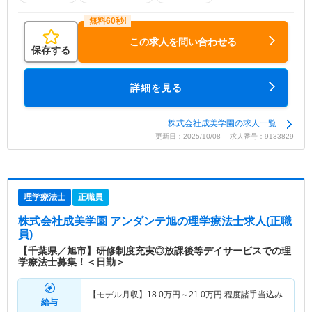
この求人を問い合わせる
保存する
詳細を見る
株式会社成美学園の求人一覧
更新日：2025/10/08 求人番号：9133829
理学療法士
正職員
株式会社成美学園 アンダンテ旭
の理学療法士求人(正職
員)
【千葉県／旭市】研修制度充実◎放課後等デイサービスでの理
学療法士募集！＜日勤＞
【モデル月収】
18.0
万円～
21.0
万円
程度諸手当込み
給与