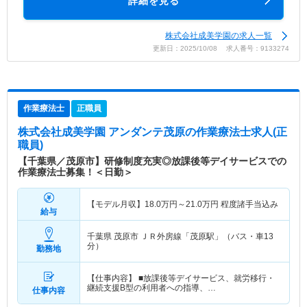
詳細を見る
株式会社成美学園の求人一覧
更新日：2025/10/08 求人番号：9133274
作業療法士
正職員
株式会社成美学園 アンダンテ茂原
の作業療法士求人(正
職員)
【千葉県／茂原市】研修制度充実◎放課後等デイサービスでの
作業療法士募集！＜日勤＞
【モデル月収】
18.0
万円～
21.0
万円
程度諸手当込み
給与
千葉県 茂原市
ＪＲ外房線「茂原駅」（バス・車13
分）
勤務地
【仕事内容】 ■放課後等デイサービス、就労移行・
継続支援B型の利用者への指導、…
仕事内容