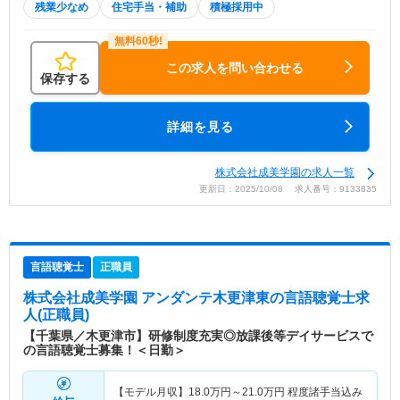
残業少なめ
住宅手当・補助
積極採用中
この求人を問い合わせる
保存する
詳細を見る
株式会社成美学園の求人一覧
更新日：2025/10/08 求人番号：9133835
言語聴覚士
正職員
株式会社成美学園 アンダンテ木更津東
の言語聴覚士求
人(正職員)
【千葉県／木更津市】研修制度充実◎放課後等デイサービスで
の言語聴覚士募集！＜日勤＞
【モデル月収】
18.0
万円～
21.0
万円
程度諸手当込み