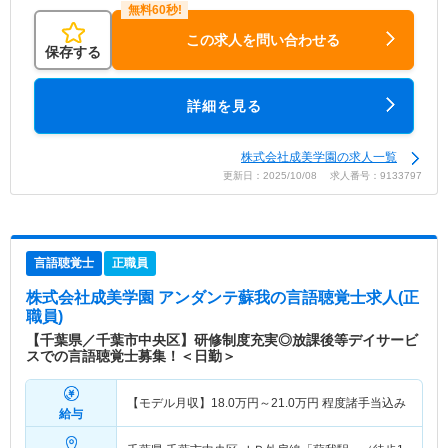
この求人を問い合わせる
保存する
詳細を見る
株式会社成美学園の求人一覧
更新日：2025/10/08 求人番号：9133797
言語聴覚士
正職員
株式会社成美学園 アンダンテ蘇我
の言語聴覚士求人(正
職員)
【千葉県／千葉市中央区】研修制度充実◎放課後等デイサービ
スでの言語聴覚士募集！＜日勤＞
【モデル月収】
18.0
万円～
21.0
万円
程度諸手当込み
給与