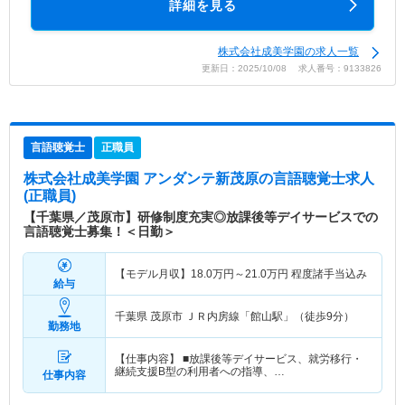
詳細を見る
株式会社成美学園の求人一覧
更新日：2025/10/08 求人番号：9133826
言語聴覚士
正職員
株式会社成美学園 アンダンテ新茂原
の言語聴覚士求人
(正職員)
【千葉県／茂原市】研修制度充実◎放課後等デイサービスでの
言語聴覚士募集！＜日勤＞
【モデル月収】
18.0
万円～
21.0
万円
程度諸手当込み
給与
千葉県 茂原市
ＪＲ内房線「館山駅」（徒歩9分）
勤務地
【仕事内容】 ■放課後等デイサービス、就労移行・
継続支援B型の利用者への指導、…
仕事内容