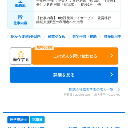
千葉県 千葉市中央区
ＪＲ外房線「蘇我駅」（徒歩1
分）ＪＲ内房線「蘇我駅」（徒歩1分） 他
勤務地
【仕事内容】 ■放課後等デイサービス、就労移行・
継続支援B型の利用者への指導、…
仕事内容
駅から徒歩5分以内
残業少なめ
住宅手当・補助
積極採用中
この求人を問い合わせる
保存する
詳細を見る
株式会社成美学園の求人一覧
更新日：2025/10/08 求人番号：9133790
理学療法士
正職員