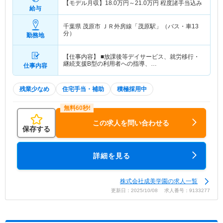
【モデル月収】
18.0
万円～
21.0
万円
程度諸手当込み
給与
千葉県 茂原市
ＪＲ外房線「茂原駅」（バス・車13
分）
勤務地
【仕事内容】 ■放課後等デイサービス、就労移行・
継続支援B型の利用者への指導、…
仕事内容
残業少なめ
住宅手当・補助
積極採用中
この求人を問い合わせる
保存する
詳細を見る
株式会社成美学園の求人一覧
更新日：2025/10/08 求人番号：9133277