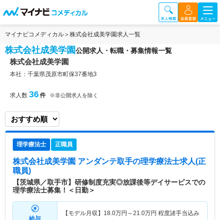
マイナビコメディカル
株式会社成美学園求人一覧
株式会社成美学園
公開求人・転職・募集情報一覧
株式会社成美学園
本社：千葉県茂原市町保37番地3
36
求人数
件
※非公開求人を除く
理学療法士
正職員
株式会社成美学園 アンダンテ取手
の理学療法士求人(正
職員)
【茨城県／取手市】研修制度充実◎放課後等デイサービスでの
理学療法士募集！＜日勤＞
【モデル月収】
18.0
万円～
21.0
万円
程度諸手当込み
給与