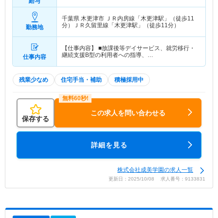
給与
千葉県 木更津市
ＪＲ内房線「木更津駅」（徒歩11
分）ＪＲ久留里線「木更津駅」（徒歩11分）
勤務地
【仕事内容】 ■放課後等デイサービス、就労移行・
継続支援B型の利用者への指導、…
仕事内容
残業少なめ
住宅手当・補助
積極採用中
この求人を問い合わせる
保存する
詳細を見る
株式会社成美学園の求人一覧
更新日：2025/10/08 求人番号：9133831