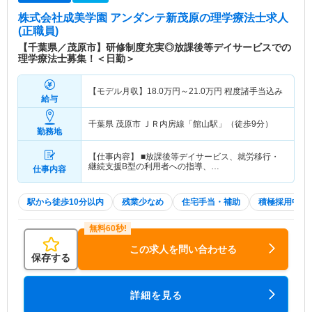
株式会社成美学園 アンダンテ新茂原
の理学療法士求人
(正職員)
【千葉県／茂原市】研修制度充実◎放課後等デイサービスでの
理学療法士募集！＜日勤＞
【モデル月収】
18.0
万円～
21.0
万円
程度諸手当込み
給与
千葉県 茂原市
ＪＲ内房線「館山駅」（徒歩9分）
勤務地
【仕事内容】 ■放課後等デイサービス、就労移行・
継続支援B型の利用者への指導、…
仕事内容
駅から徒歩10分以内
残業少なめ
住宅手当・補助
積極採用中
この求人を問い合わせる
保存する
詳細を見る