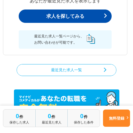
あなたが最近見た求人を表示します
求人を探してみる
最近見た求人一覧ページから、
お問い合わせが可能です。
最近見た求人一覧
簡単1分
0
0
0
件
件
件
無料登録
はじめて転職
無料転職サポートに申し込む
保存した求人
最近見た求人
保存した条件
される方へ