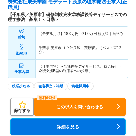
株式会社成美学園 モデラート茂原
の理学療法士求人(正
職員)
【千葉県／茂原市】研修制度充実◎放課後等デイサービスでの
理学療法士募集！＜日勤＞
【モデル月収】
18.0
万円～
21.0
万円
程度諸手当込み
給与
千葉県 茂原市
ＪＲ外房線「茂原駅」（バス・車13
分）
勤務地
【仕事内容】 ■放課後等デイサービス、就労移行・
継続支援B型の利用者への指導、…
仕事内容
残業少なめ
住宅手当・補助
積極採用中
この求人を問い合わせる
保存する
詳細を見る