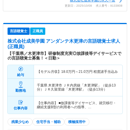
株式会社成美学園の求人一覧
更新日：2025/10/08 求人番号：9133808
言語聴覚士
正職員
株式会社成美学園 アンダンテ木更津
の言語聴覚士求人
(正職員)
【千葉県／木更津市】研修制度充実◎放課後等デイサービスで
の言語聴覚士募集！＜日勤＞
【モデル月収】
18.0
万円～
21.0
万円
程度諸手当込み
給与
千葉県 木更津市
ＪＲ内房線「木更津駅」（徒歩13
分）ＪＲ久留里線「木更津駅」（徒歩13分）
勤務地
【仕事内容】 ■放課後等デイサービス、就労移行・
継続支援B型の利用者への指導、…
仕事内容
残業少なめ
住宅手当・補助
積極採用中