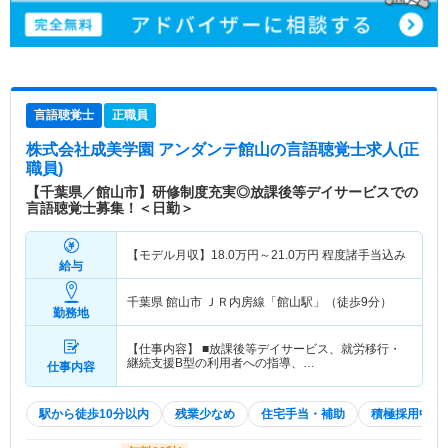
言語聴覚士
正職員
株式会社成美学園 アンダンテ館山
の言語聴覚士求人(正
職員)
【千葉県／館山市】研修制度充実◎放課後等デイサービスでの
言語聴覚士募集！＜日勤＞
【モデル月収】
18.0
万円～
21.0
万円
程度諸手当込み
給与
千葉県 館山市
ＪＲ内房線「館山駅」（徒歩9分）
勤務地
【仕事内容】 ■放課後等デイサービス、就労移行・
継続支援B型の利用者への指導、…
仕事内容
駅から徒歩10分以内
残業少なめ
住宅手当・補助
積極採用中