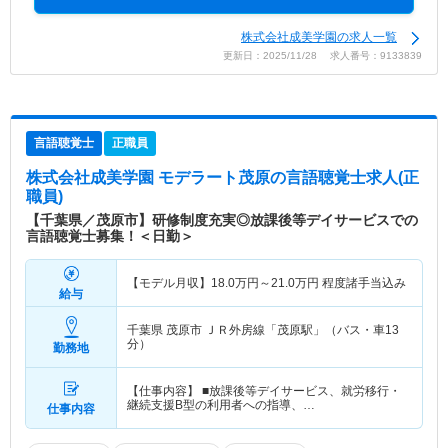
株式会社成美学園の求人一覧
更新日：2025/11/28 求人番号：9133839
言語聴覚士
正職員
株式会社成美学園 モデラート茂原
の言語聴覚士求人(正
職員)
【千葉県／茂原市】研修制度充実◎放課後等デイサービスでの
言語聴覚士募集！＜日勤＞
【モデル月収】
18.0
万円～
21.0
万円
程度諸手当込み
給与
千葉県 茂原市
ＪＲ外房線「茂原駅」（バス・車13
分）
勤務地
【仕事内容】 ■放課後等デイサービス、就労移行・
継続支援B型の利用者への指導、…
仕事内容