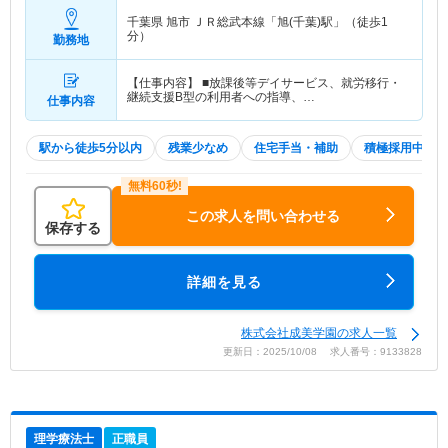
千葉県 旭市
ＪＲ総武本線「旭(千葉)駅」（徒歩1
分）
勤務地
【仕事内容】 ■放課後等デイサービス、就労移行・
継続支援B型の利用者への指導、…
仕事内容
駅から徒歩5分以内
残業少なめ
住宅手当・補助
積極採用中
この求人を問い合わせる
保存する
詳細を見る
株式会社成美学園の求人一覧
更新日：2025/10/08 求人番号：9133828
理学療法士
正職員