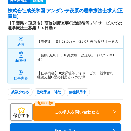
理学療法士
正職員
株式会社成美学園 アンダンテ茂原
の理学療法士求人(正
職員)
【千葉県／茂原市】研修制度充実◎放課後等デイサービスでの
理学療法士募集！＜日勤＞
【モデル月収】
18.0
万円～
21.0
万円
程度諸手当込み
給与
千葉県 茂原市
ＪＲ外房線「茂原駅」（バス・車13
分）
勤務地
【仕事内容】 ■放課後等デイサービス、就労移行・
継続支援B型の利用者への指導、…
仕事内容
残業少なめ
住宅手当・補助
積極採用中
この求人を問い合わせる
保存する