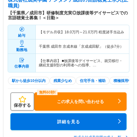
職員)
【千葉県／成田市】研修制度充実◎放課後等デイサービスでの
言語聴覚士募集！＜日勤＞
【モデル月収】
18.0
万円～
21.0
万円
程度諸手当込み
給与
千葉県 成田市
京成本線「京成成田駅」（徒歩7分）
勤務地
【仕事内容】 ■放課後等デイサービス、就労移行・
継続支援B型の利用者への指導、…
仕事内容
駅から徒歩10分以内
残業少なめ
住宅手当・補助
積極採用中
この求人を問い合わせる
保存する
詳細を見る