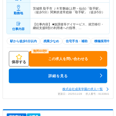
茨城県 取手市
ＪＲ常磐線(上野－仙台)「取手駅」
（徒歩5分）関東鉄道常総線「取手駅」（徒歩5分）
勤務地
【仕事内容】 ■放課後等デイサービス、就労移行・
継続支援B型の利用者への指導、…
仕事内容
駅から徒歩5分以内
残業少なめ
住宅手当・補助
積極採用中
この求人を問い合わせる
保存する
詳細を見る
株式会社成美学園の求人一覧
更新日：2025/11/28 求人番号：9133841