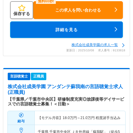
この求人を問い合わせる
保存する
詳細を見る
株式会社成美学園の求人一覧
更新日：2025/10/08 求人番号：9133818
言語聴覚士
正職員
株式会社成美学園 アンダンテ蘇我南
の言語聴覚士求人
(正職員)
【千葉県／千葉市中央区】研修制度充実◎放課後等デイサービ
スでの言語聴覚士募集！＜日勤＞
【モデル月収】
18.0
万円～
21.0
万円
程度諸手当込み
給与
千葉県 千葉市中央区
ＪＲ外房線「蘇我駅」（徒歩5