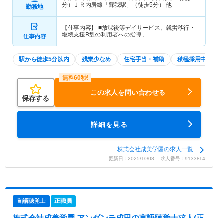
分）ＪＲ内房線「蘇我駅」（徒歩5分） 他
勤務地
【仕事内容】 ■放課後等デイサービス、就労移行・
継続支援B型の利用者への指導、…
仕事内容
駅から徒歩5分以内
残業少なめ
住宅手当・補助
積極採用中
この求人を問い合わせる
保存する
詳細を見る
株式会社成美学園の求人一覧
更新日：2025/10/08 求人番号：9133814
言語聴覚士
正職員
株式会社成美学園 アンダンテ成田
の言語聴覚士求人(正