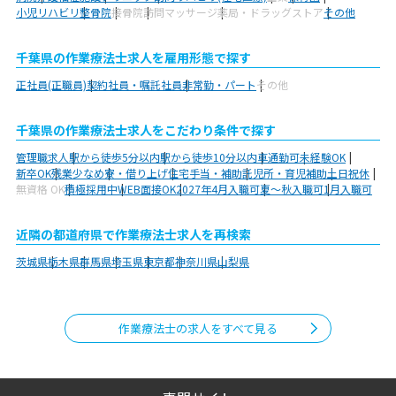
小児リハビリ
整骨院
接骨院
訪問マッサージ
薬局・ドラッグストア
その他
千葉県の作業療法士求人を雇用形態で探す
正社員(正職員)
契約社員・嘱託社員
非常勤・パート
その他
千葉県の作業療法士求人をこだわり条件で探す
管理職求人
駅から徒歩5分以内
駅から徒歩10分以内
車通勤可
未経験OK
新卒OK
残業少なめ
寮・借り上げ
住宅手当・補助
託児所・育児補助
土日祝休
無資格 OK
積極採用中
WEB面接OK
2027年4月入職可
夏～秋入職可
1月入職可
近隣の都道府県で作業療法士求人を再検索
茨城県
栃木県
群馬県
埼玉県
東京都
神奈川県
山梨県
作業療法士の求人をすべて見る