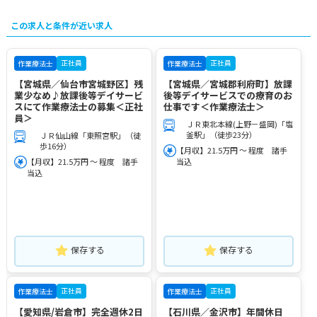
この求人と条件が近い求人
正社員
正社員
作業療法士
作業療法士
【宮城県／仙台市宮城野区】残
【宮城県／宮城郡利府町】放課
業少なめ♪放課後等デイサービ
後等デイサービスでの療育のお
スにて作業療法士の募集＜正社
仕事です＜作業療法士＞
員＞
ＪＲ東北本線(上野－盛岡)「塩
釜駅」（徒歩23分）
ＪＲ仙山線「東照宮駅」（徒
歩16分）
【月収】21.5万円 ～ 程度 諸手
【月収】21.5万円 ～ 程度 諸手
当込
当込
保存する
保存する
正社員
正社員
作業療法士
作業療法士
【愛知県/岩倉市】完全週休2日
【石川県／金沢市】年間休日