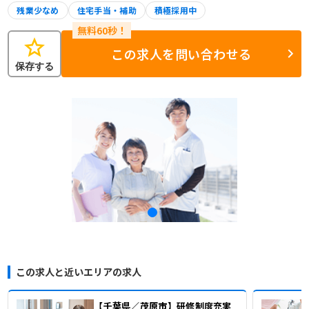
残業少なめ
住宅手当・補助
積極採用中
star
この求人を問い合わせる
保存する
この求人と近いエリアの求人
【千葉県／茂原市】研修制度充実