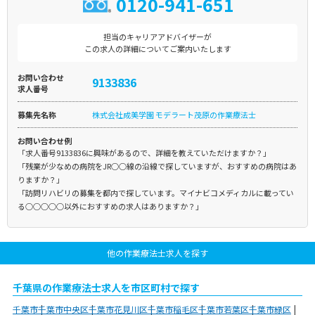
0120-941-651
担当のキャリアアドバイザーが
この求人の詳細についてご案内いたします
お問い合わせ
9133836
求人番号
募集先名称
株式会社成美学園 モデラート茂原の作業療法士
お問い合わせ例
「求人番号9133836に興味があるので、詳細を教えていただけますか？」
「残業が少なめの病院をJR○○線の沿線で探していますが、おすすめの病院はあ
りますか？」
「訪問リハビリの募集を都内で探しています。マイナビコメディカルに載ってい
る○○○○○以外におすすめの求人はありますか？」
他の作業療法士求人を探す
千葉県の作業療法士求人を市区町村で探す
千葉市
千葉市中央区
千葉市花見川区
千葉市稲毛区
千葉市若葉区
千葉市緑区