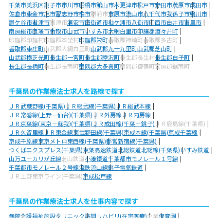
千葉市美浜区
銚子市
市川市
船橋市
館山市
木更津市
松戸市
野田市
茂原市
成田市
佐倉市
東金市
旭市
習志野市
柏市
勝浦市
市原市
流山市
八千代市
我孫子市
鴨川市
鎌ケ谷市
君津市
富津市
浦安市
四街道市
袖ケ浦市
八街市
印西市
白井市
富里市
南房総市
匝瑳市
香取市
山武市
いすみ市
大網白里市
印旛郡酒々井町
印旛郡印旛村
印旛郡本埜村
印旛郡栄町
香取郡神崎町
香取郡多古町
香取郡東庄町
山武郡大網白里町
山武郡九十九里町
山武郡芝山町
山武郡横芝光町
長生郡一宮町
長生郡睦沢町
長生郡長生村
長生郡白子町
長生郡長柄町
長生郡長南町
夷隅郡大多喜町
夷隅郡御宿町
安房郡鋸南町
千葉県の作業療法士求人を路線で探す
ＪＲ武蔵野線(千葉県)
ＪＲ総武線(千葉県)
ＪＲ総武本線
ＪＲ常磐線(上野－仙台)(千葉県)
ＪＲ外房線
ＪＲ内房線
ＪＲ京葉線(東京－蘇我)(千葉県)
ＪＲ成田線(千葉－銚子)
ＪＲ鹿島線(千葉県)
ＪＲ久留里線
ＪＲ東金線
東武野田線(千葉県)
京成本線(千葉県)
京成千葉線
京成千原線
東京メトロ東西線(千葉県)
都営新宿線(千葉県)
つくばエクスプレス(千葉県)
東葉高速鉄道
北総鉄道北総線(千葉県)
いすみ鉄道
山万ユーカリが丘線
芝山鉄道
小湊鐵道
千葉都市モノレール１号線
千葉都市モノレール２号線
流鉄流山線
銚子電気鉄道
ＪＲ上野東京ライン(千葉県)
京成松戸線
千葉県の作業療法士求人を仕事内容で探す
病院
介護福祉施設
クリニック
訪問リハビリ(在宅医療)
企業
保育園