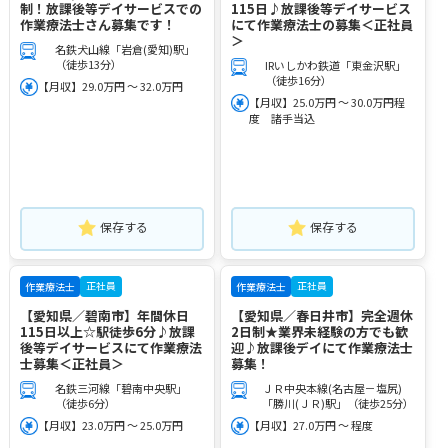
制！放課後等デイサービスでの
115日♪放課後等デイサービス
作業療法士さん募集です！
にて作業療法士の募集＜正社員
＞
名鉄犬山線「岩倉(愛知)駅」
（徒歩13分）
IRいしかわ鉄道「東金沢駅」
（徒歩16分）
【月収】29.0万円 ～ 32.0万円
【月収】25.0万円 ～ 30.0万円程
度 諸手当込
保存する
保存する
正社員
正社員
作業療法士
作業療法士
【愛知県／碧南市】年間休日
【愛知県／春日井市】完全週休
115日以上☆駅徒歩6分♪放課
2日制★業界未経験の方でも歓
後等デイサービスにて作業療法
迎♪放課後デイにて作業療法士
士募集＜正社員＞
募集！
名鉄三河線「碧南中央駅」
ＪＲ中央本線(名古屋－塩尻)
（徒歩6分）
「勝川(ＪＲ)駅」（徒歩25分）
【月収】23.0万円 ～ 25.0万円
【月収】27.0万円 ～ 程度