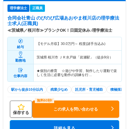
理学療法士
正職員
合同会社青山 のびのび広場あおやま桜川店
の理学療法
士求人(正職員)
≪茨城県／桜川市≫ブランクOK！日固定休み♪理学療法士
【モデル月収】
30.0
万円～
程度(諸手当込み)
給与
茨城県 桜川市
ＪＲ水戸線「岩瀬駅」（徒歩9分）
勤務地
★個別の療育 ☆遊びや学習、制作したり運動で楽
しく生活に必要な動作の訓練を行…
仕事内容
駅から徒歩10分以内
残業少なめ
託児所・育児補助
積極採用中
この求人を問い合わせる
保存する
詳細を見る