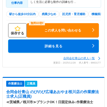
しく生活に必要な動作の訓練を行…
仕事内容
駅から徒歩10分以内
残業少なめ
託児所・育児補助
積極採用中
この求人を問い合わせる
保存する
詳細を見る
合同会社青山の求人一覧
更新日：2025/11/28 求人番号：9863177
作業療法士
正職員
合同会社青山 のびのび広場あおやま桜川店
の作業療法
士求人(正職員)
≪茨城県／桜川市≫ブランクOK！日固定休み♪作業療法士