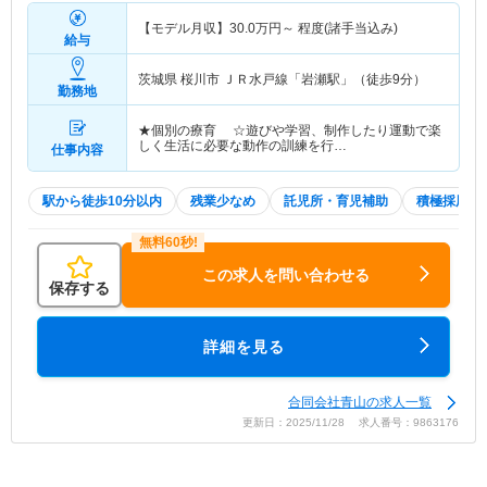
【モデル月収】
30.0
万円～
程度(諸手当込み)
給与
茨城県 桜川市
ＪＲ水戸線「岩瀬駅」（徒歩9分）
勤務地
★個別の療育 ☆遊びや学習、制作したり運動で楽
しく生活に必要な動作の訓練を行…
仕事内容
駅から徒歩10分以内
残業少なめ
託児所・育児補助
積極採用中
この求人を問い合わせる
保存する
詳細を見る
合同会社青山の求人一覧
更新日：2025/11/28 求人番号：9863176