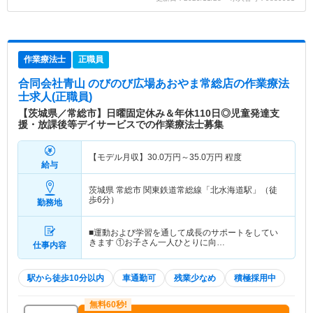
作業療法士
正職員
合同会社青山 のびのび広場あおやま常総店
の作業療法
士求人(正職員)
【茨城県／常総市】日曜固定休み＆年休110日◎児童発達支
援・放課後等デイサービスでの作業療法士募集
【モデル月収】
30.0
万円～
35.0
万円
程度
給与
茨城県 常総市
関東鉄道常総線「北水海道駅」（徒
歩6分）
勤務地
■運動および学習を通して成長のサポートをしてい
きます ①お子さん一人ひとりに向…
仕事内容
駅から徒歩10分以内
車通勤可
残業少なめ
積極採用中