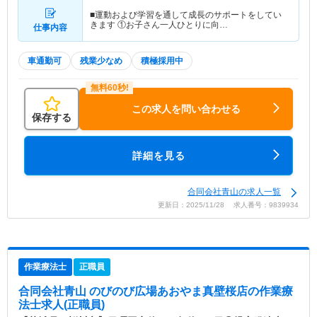
■運動および学習を通して成長のサポートをしてい
きます ①お子さん一人ひとりに向…
仕事内容
車通勤可
残業少なめ
積極採用中
この求人を問い合わせる
保存する
詳細を見る
合同会社青山の求人一覧
更新日：2025/11/28 求人番号：9839934
作業療法士
正職員
合同会社青山 のびのび広場あおやま真壁桜店
の作業療
法士求人(正職員)