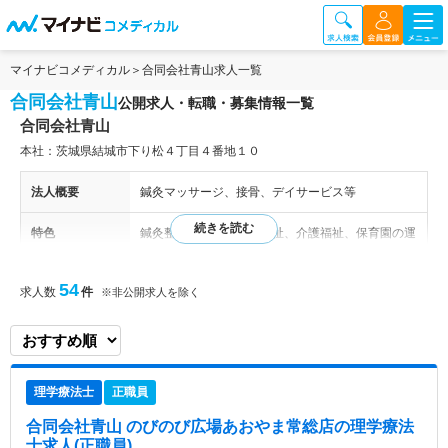
マイナビコメディカル
合同会社青山求人一覧
合同会社青山
公開求人・転職・募集情報一覧
合同会社青山
本社：茨城県結城市下り松４丁目４番地１０
法人概要
鍼灸マッサージ、接骨、デイサービス等
特色
鍼灸整骨院、障がい児福祉、介護福祉、保育園の運
営と幅広いサービスを展開するグループ企業です。
「福祉、介護、そして医療職が輝ける社会（会社）
54
求人数
件
※非公開求人を除く
を目指す」をビジョンとしています。
理学療法士
正職員
合同会社青山 のびのび広場あおやま常総店
の理学療法
士求人(正職員)