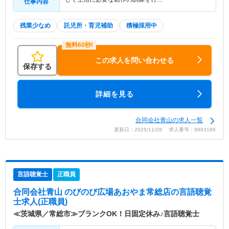
仕事内容
残業少なめ
託児所・育児補助
積極採用中
この求人を問い合わせる
保存する
詳細を見る
合同会社青山の求人一覧
更新日：2025/11/28 求人番号：9863186
言語聴覚士
正職員
合同会社青山 のびのび広場あおやま常総店
の言語聴覚
士求人(正職員)
≪茨城県／常総市≫ブランクOK！日固定休み♪言語聴覚士