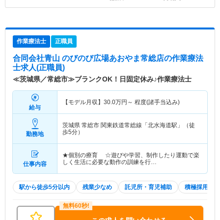
作業療法士
正職員
合同会社青山 のびのび広場あおやま常総店
の作業療法
士求人(正職員)
≪茨城県／常総市≫ブランクOK！日固定休み♪作業療法士
【モデル月収】
30.0
万円～
程度(諸手当込み)
給与
茨城県 常総市
関東鉄道常総線「北水海道駅」（徒
歩5分）
勤務地
★個別の療育 ☆遊びや学習、制作したり運動で楽
しく生活に必要な動作の訓練を行…
仕事内容
駅から徒歩5分以内
残業少なめ
託児所・育児補助
積極採用中