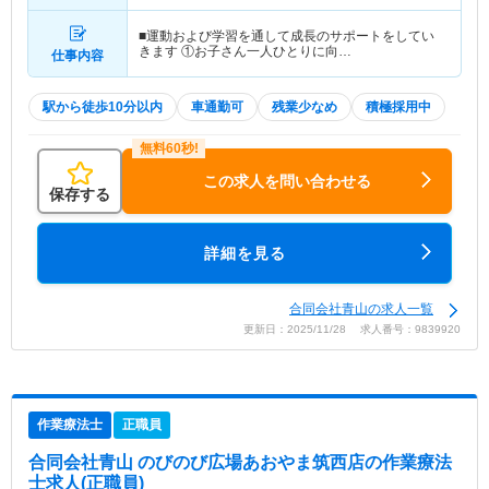
■運動および学習を通して成長のサポートをしてい
きます ①お子さん一人ひとりに向…
仕事内容
駅から徒歩10分以内
車通勤可
残業少なめ
積極採用中
この求人を問い合わせる
保存する
詳細を見る
合同会社青山の求人一覧
更新日：2025/11/28 求人番号：9839920
作業療法士
正職員
合同会社青山 のびのび広場あおやま筑西店
の作業療法
士求人(正職員)