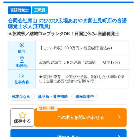
言語聴覚士
正職員
合同会社青山 のびのび広場あおやま富士見町店
の言語
聴覚士求人(正職員)
≪茨城県／結城市≫ブランクOK！日固定休み♪言語聴覚士
【モデル月収】
30.0
万円～
程度(諸手当込み)
給与
茨城県 結城市
ＪＲ水戸線「結城駅」（徒歩17分）
勤務地
★個別の療育 ☆遊びや学習、制作したり運動で楽
しく生活に必要な動作の訓練を行…
仕事内容
残業少なめ
託児所・育児補助
積極採用中
この求人を問い合わせる
保存する