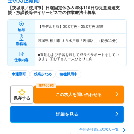
士求人(正職員)
【茨城県／桜川市】日曜固定休み＆年休110日◎児童発達支
援・放課後等デイサービスでの作業療法士募集
【モデル月収】
30.0
万円～
35.0
万円
程度
給与
茨城県 桜川市
ＪＲ水戸線「岩瀬駅」（徒歩11分）
勤務地
■運動および学習を通して成長のサポートをしてい
きます ①お子さん一人ひとりに向…
仕事内容
車通勤可
残業少なめ
積極採用中
この求人を問い合わせる
保存する
詳細を見る
合同会社青山の求人一覧