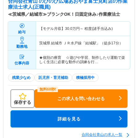
合同会社青山 のびのび広場あおやま富士見町店
の作業
療法士求人(正職員)
≪茨城県／結城市≫ブランクOK！日固定休み♪作業療法士
【モデル月収】
30.0
万円～
程度(諸手当込み)
給与
茨城県 結城市
ＪＲ水戸線「結城駅」（徒歩17分）
勤務地
★個別の療育 ☆遊びや学習、制作したり運動で楽
しく生活に必要な動作の訓練を行…
仕事内容
残業少なめ
託児所・育児補助
積極採用中
この求人を問い合わせる
保存する
詳細を見る
合同会社青山の求人一覧