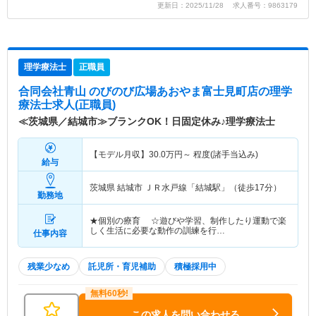
更新日：2025/11/28 求人番号：9863179
理学療法士
正職員
合同会社青山 のびのび広場あおやま富士見町店
の理学
療法士求人(正職員)
≪茨城県／結城市≫ブランクOK！日固定休み♪理学療法士
【モデル月収】
30.0
万円～
程度(諸手当込み)
給与
茨城県 結城市
ＪＲ水戸線「結城駅」（徒歩17分）
勤務地
★個別の療育 ☆遊びや学習、制作したり運動で楽
しく生活に必要な動作の訓練を行…
仕事内容
残業少なめ
託児所・育児補助
積極採用中
この求人を問い合わせる