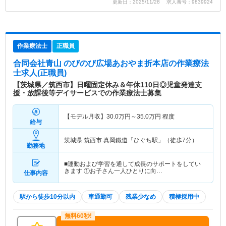
更新日：2025/11/28 求人番号：9839924
作業療法士
正職員
合同会社青山 のびのび広場あおやま折本店
の作業療法
士求人(正職員)
【茨城県／筑西市】日曜固定休み＆年休110日◎児童発達支
援・放課後等デイサービスでの作業療法士募集
【モデル月収】
30.0
万円～
35.0
万円
程度
給与
茨城県 筑西市
真岡鐵道「ひぐち駅」（徒歩7分）
勤務地
■運動および学習を通して成長のサポートをしてい
きます ①お子さん一人ひとりに向…
仕事内容
駅から徒歩10分以内
車通勤可
残業少なめ
積極採用中