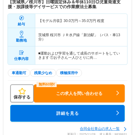
【茨城県／桜川市】日曜固定休み＆年休110日◎児童発達支
援・放課後等デイサービスでの作業療法士募集
【モデル月収】
30.0
万円～
35.0
万円
程度
給与
茨城県 桜川市
ＪＲ水戸線「新治駅」（バス・車13
分）
勤務地
■運動および学習を通して成長のサポートをしてい
きます ①お子さん一人ひとりに向…
仕事内容
車通勤可
残業少なめ
積極採用中
この求人を問い合わせる
保存する
詳細を見る
合同会社青山の求人一覧
更新日：2025/11/28 求人番号：9839931