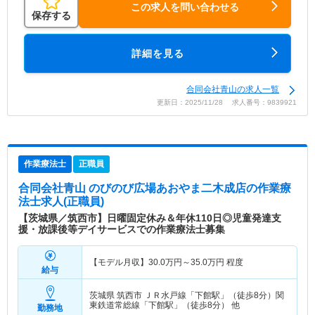
この求人を問い合わせる
保存する
詳細を見る
合同会社青山の求人一覧
更新日：2025/11/28 求人番号：9839921
作業療法士
正職員
合同会社青山 のびのび広場あおやま二木成店
の作業療
法士求人(正職員)
【茨城県／筑西市】日曜固定休み＆年休110日◎児童発達支
援・放課後等デイサービスでの作業療法士募集
【モデル月収】
30.0
万円～
35.0
万円
程度
給与
茨城県 筑西市
ＪＲ水戸線「下館駅」（徒歩8分）関
東鉄道常総線「下館駅」（徒歩8分） 他
勤務地