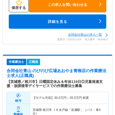
この求人を問い合わせる
保存する
詳細を見る
合同会社青山の求人一覧
更新日：2025/11/28 求人番号：9839927
作業療法士
正職員
合同会社青山 のびのび広場あおやま青柳店
の作業療法
士求人(正職員)
【茨城県／桜川市】日曜固定休み＆年休110日◎児童発達支
援・放課後等デイサービスでの作業療法士募集
【モデル月収】
30.0
万円～
35.0
万円
程度
給与
茨城県 桜川市
ＪＲ水戸線「岩瀬駅」（バス・車4
分）
勤務地