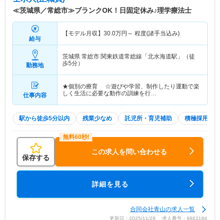
≪茨城県／常総市≫ブランクOK！日固定休み♪理学療法士
【モデル月収】
30.0
万円～
程度(諸手当込み)
給与
茨城県 常総市
関東鉄道常総線「北水海道駅」（徒
歩5分）
勤務地
★個別の療育 ☆遊びや学習、制作したり運動で楽
しく生活に必要な動作の訓練を行…
仕事内容
駅から徒歩5分以内
残業少なめ
託児所・育児補助
積極採用中
この求人を問い合わせる
保存する
詳細を見る
合同会社青山の求人一覧
更新日：2025/11/28 求人番号：9863184