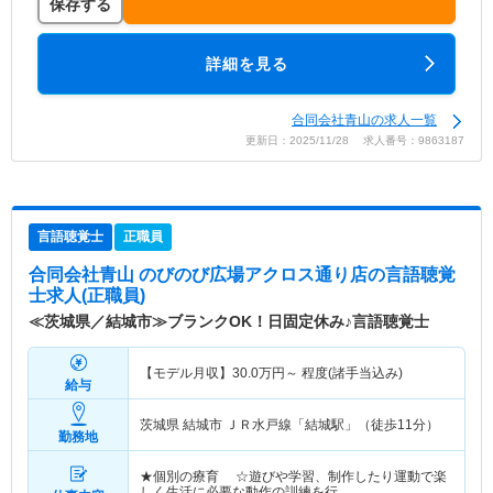
保存する
詳細を見る
合同会社青山の求人一覧
更新日：2025/11/28 求人番号：9863187
言語聴覚士
正職員
合同会社青山 のびのび広場アクロス通り店
の言語聴覚
士求人(正職員)
≪茨城県／結城市≫ブランクOK！日固定休み♪言語聴覚士
【モデル月収】
30.0
万円～
程度(諸手当込み)
給与
茨城県 結城市
ＪＲ水戸線「結城駅」（徒歩11分）
勤務地
★個別の療育 ☆遊びや学習、制作したり運動で楽
しく生活に必要な動作の訓練を行…