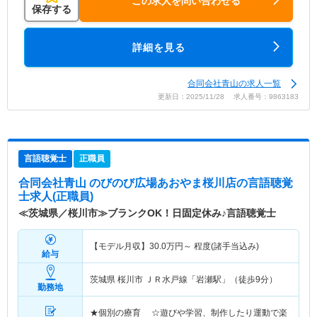
この求人を問い合わせる
保存する
詳細を見る
合同会社青山の求人一覧
更新日：2025/11/28 求人番号：9863183
言語聴覚士
正職員
合同会社青山 のびのび広場あおやま桜川店
の言語聴覚
士求人(正職員)
≪茨城県／桜川市≫ブランクOK！日固定休み♪言語聴覚士
【モデル月収】
30.0
万円～
程度(諸手当込み)
給与
茨城県 桜川市
ＪＲ水戸線「岩瀬駅」（徒歩9分）
勤務地
★個別の療育 ☆遊びや学習、制作したり運動で楽