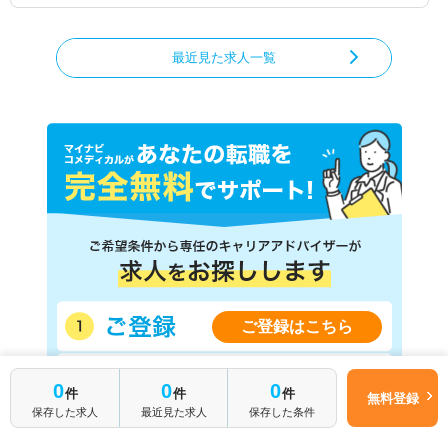
最近見た求人一覧
ご登録はこちら
簡単1分
0
0
0
件
件
件
無料登録
はじめて転職
無料転職サポートに申し込む
保存した求人
最近見た求人
保存した条件
される方へ