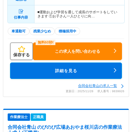
■運動および学習を通して成長のサポートをしてい
きます ①お子さん一人ひとりに向…
仕事内容
車通勤可
残業少なめ
積極採用中
この求人を問い合わせる
保存する
詳細を見る
合同会社青山の求人一覧
更新日：2025/11/28 求人番号：9839926
作業療法士
正職員
合同会社青山 のびのび広場あおやま桜川店
の作業療法