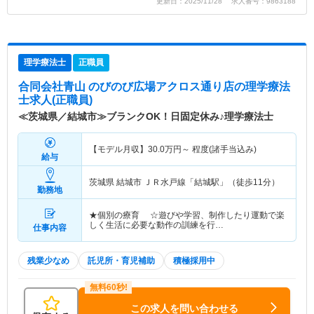
更新日：2025/11/28 求人番号：9863188
理学療法士
正職員
合同会社青山 のびのび広場アクロス通り店
の理学療法
士求人(正職員)
≪茨城県／結城市≫ブランクOK！日固定休み♪理学療法士
【モデル月収】
30.0
万円～
程度(諸手当込み)
給与
茨城県 結城市
ＪＲ水戸線「結城駅」（徒歩11分）
勤務地
★個別の療育 ☆遊びや学習、制作したり運動で楽
しく生活に必要な動作の訓練を行…
仕事内容
残業少なめ
託児所・育児補助
積極採用中
この求人を問い合わせる