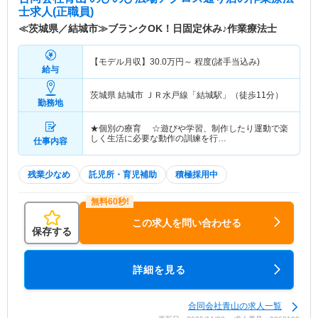
士求人(正職員)
≪茨城県／結城市≫ブランクOK！日固定休み♪作業療法士
【モデル月収】
30.0
万円～
程度(諸手当込み)
給与
茨城県 結城市
ＪＲ水戸線「結城駅」（徒歩11分）
勤務地
★個別の療育 ☆遊びや学習、制作したり運動で楽
しく生活に必要な動作の訓練を行…
仕事内容
残業少なめ
託児所・育児補助
積極採用中
この求人を問い合わせる
保存する
詳細を見る
合同会社青山の求人一覧