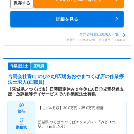
保存する
詳細を見る
合同会社青山の求人一覧
更新日：2025/11/28 求人番号：9863178
作業療法士
正職員
合同会社青山 のびのび広場あおやまつくば店
の作業療
法士求人(正職員)
【茨城県／つくば市】日曜固定休み＆年休110日◎児童発達支
援・放課後等デイサービスでの作業療法士募集
【モデル月収】
30.0
万円～
35.0
万円
程度
給与
茨城県 つくば市
つくばエクスプレス「みどりの
駅」（徒歩15分）
勤務地