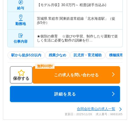
【モデル月収】
30.0
万円～
程度(諸手当込み)
給与
茨城県 常総市
関東鉄道常総線「北水海道駅」（徒
歩5分）
勤務地
★個別の療育 ☆遊びや学習、制作したり運動で楽
しく生活に必要な動作の訓練を行…
仕事内容
駅から徒歩5分以内
残業少なめ
託児所・育児補助
積極採用中
この求人を問い合わせる
保存する
詳細を見る
合同会社青山の求人一覧
更新日：2025/11/28 求人番号：9863185