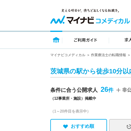
トップページ
ご利用ガイ
マイナビコメディカル
作業療法士の転職情報
茨城県の駅から徒歩10分以
26
条件に合う公開求人
非
（12事業所・施設）掲載中
（1～20件目を表示中）
おすすめ順