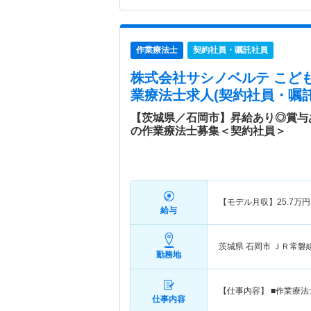
作業療法士
契約社員・嘱託社員
株式会社サシノベルテ こど
業療法士求人(契約社員・嘱託
【茨城県／石岡市】昇給あり◎賞与
の作業療法士募集＜契約社員＞
【モデル月収】
25.7
万円
給与
茨城県 石岡市
ＪＲ常磐線
勤務地
【仕事内容】 ■作業療
仕事内容