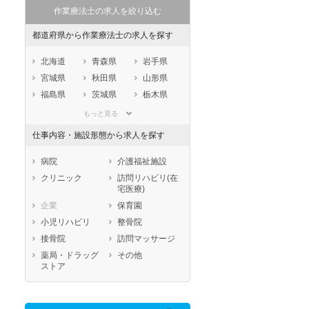
作業療法士の求人を絞り込む
都道府県から作業療法士の求人を探す
北海道
青森県
岩手県
宮城県
秋田県
山形県
福島県
茨城県
栃木県
群馬県
埼玉県
千葉県
もっと見る
東京都
神奈川県
新潟県
仕事内容・施設形態から求人を探す
山梨県
長野県
富山県
石川県
福井県
岐阜県
病院
介護福祉施設
静岡県
愛知県
三重県
クリニック
訪問リハビリ(在
宅医療)
滋賀県
京都府
大阪府
企業
保育園
兵庫県
奈良県
和歌山県
小児リハビリ
整骨院
鳥取県
島根県
岡山県
接骨院
訪問マッサージ
広島県
山口県
徳島県
薬局・ドラッグ
その他
香川県
愛媛県
高知県
ストア
福岡県
佐賀県
長崎県
熊本県
大分県
宮崎県