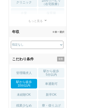
訪問リハビリ
クリニック
（在宅医療）
企業
保育園
もっと見る
小児リハビリ
整骨院
年収
※単一選択
接骨院
訪問マッサージ
薬局・
その他
ドラッグストア
こだわり条件
駅から徒歩
管理職求人
5分以内
駅から徒歩
車通勤可
10分以内
未経験OK
新卒OK
残業少なめ
寮・借り上げ