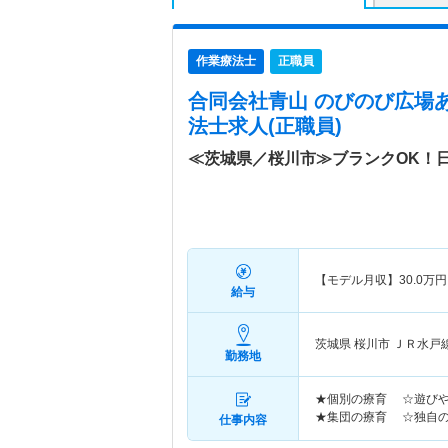
作業療法士
正職員
合同会社青山 のびのび広場
法士求人(正職員)
≪茨城県／桜川市≫ブランクOK！
【モデル月収】
30.0
万円
給与
茨城県 桜川市
ＪＲ水戸
勤務地
★個別の療育 ☆遊びや
★集団の療育 ☆独自
仕事内容