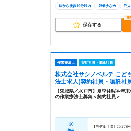
駅から徒歩10分以内
残業少なめ
託児
保存する
作業療法士
契約社員・嘱託社員
株式会社サシノベルテ こど
法士求人(契約社員・嘱託社員
【茨城県／水戸市】夏季休暇や年末
の作業療法士募集＜契約社員＞
【モデル月収】
25.7
万円
給与