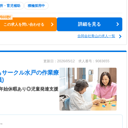
所・育児補助
積極採用中
詳細を見る
この求人を問い合わせる
合同会社青山の求人一覧
更新日：2026/05/12 求人番号：9083655
もサークル水戸
の作業療
)
年始休暇あり◎児童発達支援
～