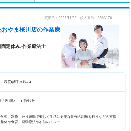
更新日：2025/11/28 求人番号：9863176
あおやま桜川店
の作業療
日固定休み♪作業療法士
～
程度(諸手当込み)
線「岩瀬駅」（徒歩9分）
学習、制作したり運動で楽しく生活に必要な動作の訓練を行うなどの支援！
の整体や食育。運動療法や右脳のトレーニ…