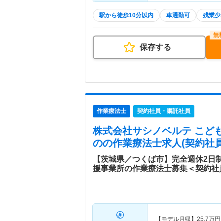
駅から徒歩10分以内
車通勤可
残業少
保存する
作業療法士
契約社員・嘱託社員
株式会社サシノベルテ こど
の
の作業療法士求人(契約社
【茨城県／つくば市】完全週休2日
援事業所の作業療法士募集＜契約社
【モデル月収】
25.7
万円