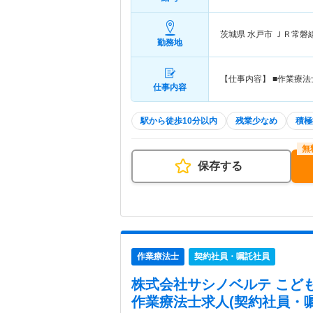
茨城県 水戸市
ＪＲ常磐線
勤務地
【仕事内容】 ■作業療
仕事内容
駅から徒歩10分以内
残業少なめ
積極
保存する
作業療法士
契約社員・嘱託社員
株式会社サシノベルテ こど
作業療法士求人(契約社員・嘱