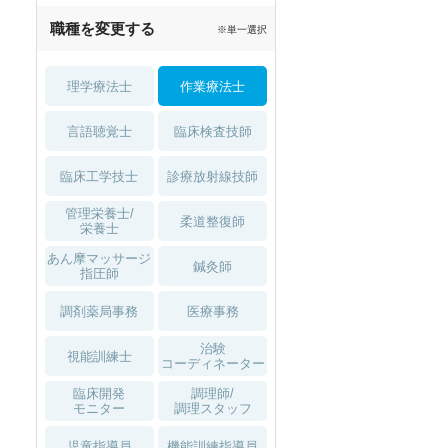
職種を変更する
※単一選択
理学療法士
作業療法士
言語聴覚士
臨床検査技師
臨床工学技士
診療放射線技師
管理栄養士/
柔道整復師
栄養士
あん摩マッサージ
鍼灸師
指圧師
調剤薬局事務
医療事務
治験
視能訓練士
コーディネーター
臨床開発
調理師/
モニター
調理スタッフ
児童指導員
機能訓練指導員