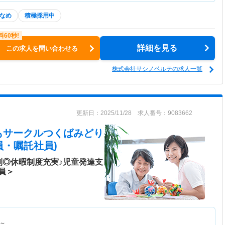
なめ
積極採用中
詳細を見る
この求人を問い合わせる
株式会社サシノベルテの求人一覧
更新日：2025/11/28 求人番号：9083662
もサークルつくばみどり
員・嘱託社員)
制◎休暇制度充実♪児童発達支
員＞
～