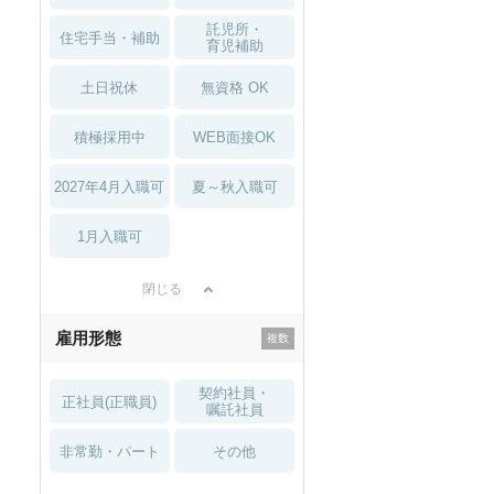
託児所・
住宅手当・補助
育児補助
土日祝休
無資格 OK
積極採用中
WEB面接OK
2027年4月入職可
夏～秋入職可
1月入職可
閉じる
雇用形態
契約社員・
正社員(正職員)
嘱託社員
非常勤・パート
その他