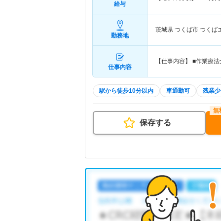
給与
茨城県 つくば市
つくば
勤務地
【仕事内容】 ■作業療
仕事内容
駅から徒歩10分以内
車通勤可
残業少
保存する