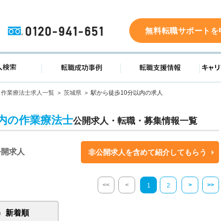
0120-941-651
無料転職サポートを
ド
求人検索
転職成功事例
転職支
作業療法士求人一覧
茨城県
駅から徒歩10分以内の求人
内の作業療法士
公開求人・転職・募集情報一覧
公開求人
非公開求人を含めて紹介してもらう
<<
<
>
>>
1
2
新着順