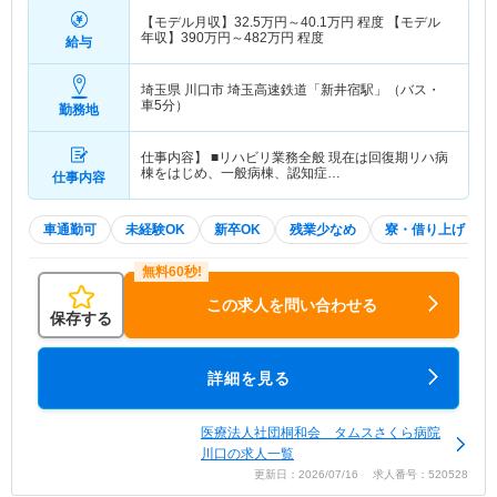
【モデル月収】
32.5
万円～
40.1
万円
程度 【モデル
年収】
390
万円～
482
万円
程度
給与
埼玉県 川口市
埼玉高速鉄道「新井宿駅」（バス・
車5分）
勤務地
仕事内容】 ■リハビリ業務全般 現在は回復期リハ病
棟をはじめ、一般病棟、認知症…
仕事内容
車通勤可
未経験OK
新卒OK
残業少なめ
寮・借り上げ
この求人を問い合わせる
保存する
詳細を見る
医療法人社団桐和会 タムスさくら病院
川口の求人一覧
更新日：2026/07/16 求人番号：520528