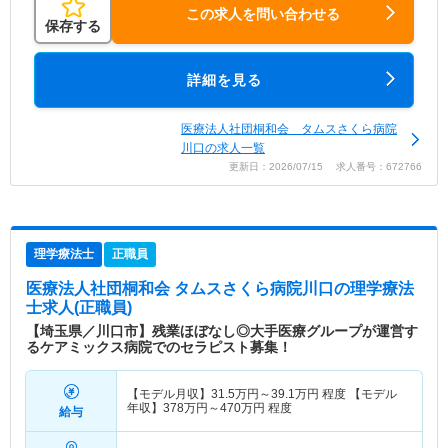
この求人を問い合わせる
保存する
詳細を見る
医療法人社団桐和会 タムスさくら病院
川口の求人一覧
更新日：2026/07/15 求人番号：672766
理学療法士
正職員
医療法人社団桐和会 タムスさくら病院川口
の理学療法
士求人(正職員)
【埼玉県／川口市】残業ほぼなし◎大手医療グループが運営す
るケアミックス病院でのセラピスト募集！
【モデル月収】
31.5
万円～
39.1
万円
程度 【モデル
年収】
378
万円～
470
万円
程度
給与