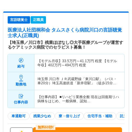
言語聴覚士
正職員
医療法人社団桐和会 タムスさくら病院川口
の言語聴覚
士求人(正職員)
【埼玉県／川口市】残業ほぼなし◎大手医療グループが運営す
るケアミックス病院でのセラピスト募集！
【モデル月収】
33.5
万円～
41.1
万円
程度 【モデル
年収】
402
万円～
494
万円
程度
給与
埼玉県 川口市
ＪＲ武蔵野線「東川口駅」（バス・
車20分）埼玉高速鉄道「新井宿駅」（徒歩15分）
勤務地
他
【仕事内容】 ■リハビリ業務全般 現在は回復期リハ
病棟をはじめ、一般病棟、認知…
仕事内容
車通勤可
残業少なめ
寮・借り上げ
住宅手当・補助
託児所