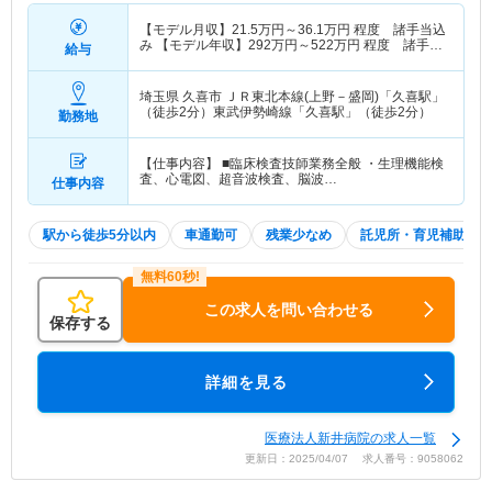
【モデル月収】
21.5
万円～
36.1
万円
程度 諸手当込
み 【モデル年収】
292
万円～
522
万円
程度 諸手当
給与
込み
埼玉県 久喜市
ＪＲ東北本線(上野－盛岡)「久喜駅」
（徒歩2分）東武伊勢崎線「久喜駅」（徒歩2分）
勤務地
【仕事内容】 ■臨床検査技師業務全般 ・生理機能検
査、心電図、超音波検査、脳波…
仕事内容
駅から徒歩5分以内
車通勤可
残業少なめ
託児所・育児補助
この求人を問い合わせる
保存する
詳細を見る
医療法人新井病院の求人一覧
更新日：2025/04/07 求人番号：9058062