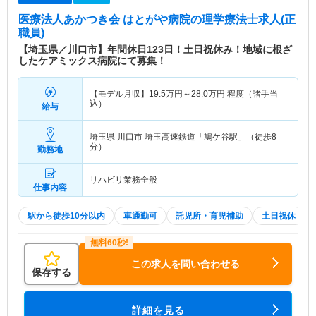
医療法人あかつき会 はとがや病院
の理学療法士求人(正
職員)
【埼玉県／川口市】年間休日123日！土日祝休み！地域に根ざ
したケアミックス病院にて募集！
【モデル月収】
19.5
万円～
28.0
万円
程度（諸手当
込）
給与
埼玉県 川口市
埼玉高速鉄道「鳩ケ谷駅」（徒歩8
分）
勤務地
リハビリ業務全般
仕事内容
駅から徒歩10分以内
車通勤可
託児所・育児補助
土日祝休
この求人を問い合わせる
保存する
詳細を見る