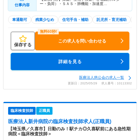
ー・負荷）・ＳＡＳ・肺機能・加速度…
仕事内容
車通勤可
残業少なめ
住宅手当・補助
託児所・育児補助
積
この求人を問い合わせる
保存する
詳細を見る
医療法人慈公会の求人一覧
更新日：2025/05/29 求人番号：10113302
臨床検査技師
正職員
医療法人新井病院
の臨床検査技師求人(正職員)
【埼玉県／久喜市】日勤のみ！駅チカ◎久喜駅前にある急性期
病院＜臨床検査技師＞