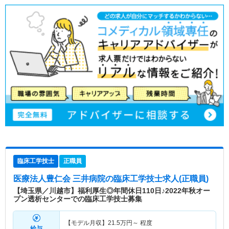
臨床工学技士
正職員
医療法人豊仁会 三井病院
の臨床工学技士求人(正職員)
【埼玉県／川越市】福利厚生◎年間休日110日♪2022年秋オー
プン透析センターでの臨床工学技士募集
【モデル月収】
21.5
万円～
程度
給与