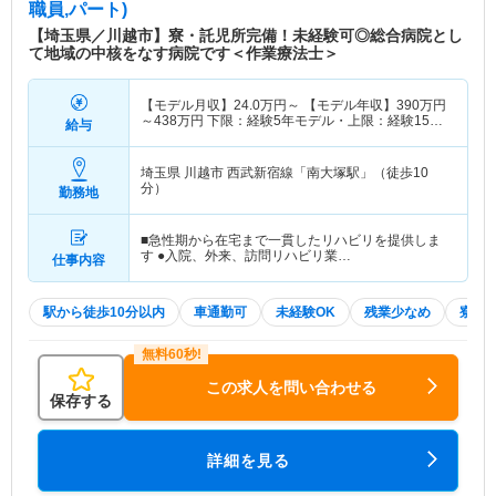
職員,パート)
【埼玉県／川越市】寮・託児所完備！未経験可◎総合病院とし
て地域の中核をなす病院です＜作業療法士＞
【モデル月収】
24.0
万円～
【モデル年収】
390
万円
～
438
万円
下限：経験5年モデル・上限：経験15年
給与
モデル
埼玉県 川越市
西武新宿線「南大塚駅」（徒歩10
分）
勤務地
■急性期から在宅まで一貫したリハビリを提供しま
す ●入院、外来、訪問リハビリ業…
仕事内容
駅から徒歩10分以内
車通勤可
未経験OK
残業少なめ
寮・
この求人を問い合わせる
保存する
詳細を見る