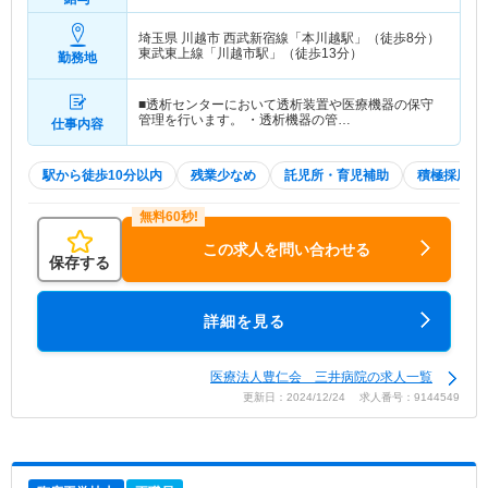
埼玉県 川越市
西武新宿線「本川越駅」（徒歩8分）
東武東上線「川越市駅」（徒歩13分）
勤務地
■透析センターにおいて透析装置や医療機器の保守
管理を行います。 ・透析機器の管…
仕事内容
駅から徒歩10分以内
残業少なめ
託児所・育児補助
積極採用中
この求人を問い合わせる
保存する
詳細を見る
医療法人豊仁会 三井病院の求人一覧
更新日：2024/12/24 求人番号：9144549