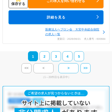
この求人を問い合わせる
保存する
詳細を見る
医療法人ヘブロン会 大宮中央総合病院
の求人一覧
更新日：2026/06/21 求人番号：600684
1
2
3
4
5
<<
<
>
>>
（1～20件目を表示中）