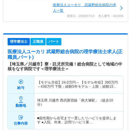
医療法人ユーカリ 武蔵野総合病院の求
人一覧
更新日：2026/07/13 求人番号：461809
理学療法士
正職員
パート
医療法人ユーカリ 武蔵野総合病院
の理学療法士求人(正
職員,パート)
【埼玉県／川越市】寮・託児所完備！総合病院として地域の中
核をなす病院です＜理学療法士＞
【モデル月収】
24.0
万円～
【モデル年収】
390
万円
～
438
万円
下限：経験5年モデル・上限：経験15年
給与
モデル
埼玉県 川越市
西武新宿線「南大塚駅」（徒歩10
分）
勤務地
■急性期から在宅まで一貫したリハビリを提供しま
す ●入院、外来、訪問リハビリ業…
仕事内容