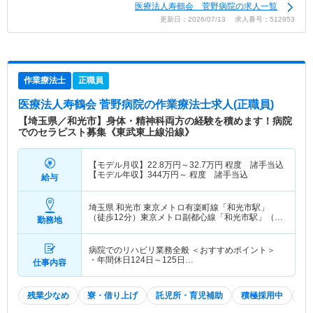
医療法人寿鶴会 菅野病院の求人一覧
更新日：2026/07/13 求人番号：512953
作業療法士
正職員
医療法人寿鶴会 菅野病院
の作業療法士求人(正職員)
【埼玉県／和光市】身体・精神科両方の経験を積めます！病院
でのセラピスト募集《東武東上線沿線》
【モデル月収】
22.8
万円～
32.7
万円
程度 諸手当込
【モデル年収】
344
万円～
程度 諸手当込
給与
埼玉県 和光市
東京メトロ有楽町線「和光市駅」
（徒歩12分）東京メトロ副都心線「和光市駅」（徒
勤務地
歩12分） 他
病院でのリハビリ業務全般 ＜おすすめポイント＞
・年間休日124日～125日…
仕事内容
残業少なめ
寮・借り上げ
託児所・育児補助
積極採用中
2