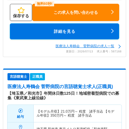
この求人を問い合わせる
保存する
詳細を見る
医療法人寿鶴会 菅野病院の求人一覧
更新日：2026/07/13 求人番号：587168
言語聴覚士
正職員
医療法人寿鶴会 菅野病院
の言語聴覚士求人(正職員)
【埼玉県／和光市】年間休日数125日！地域密着型病院での募
集《東武東上線沿線》
【モデル月収】
21.0
万円～
程度 諸手当込 【モデ
ル年収】
350
万円～
程度 諸手当込
給与
埼玉県 和光市
東京メトロ有楽町線「和光市駅」