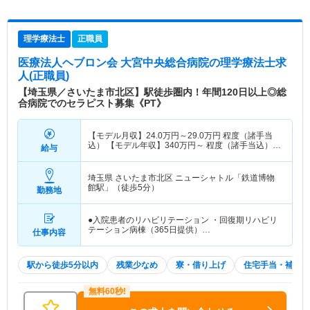
理学療法士
正職員
医療法人ヘブロン会 大宮中央総合病院
の理学療法士求
人(正職員)
【埼玉県／さいたま市北区】駅徒歩圏内！年間120日以上◎総
合病院でのセラピスト募集《PT》
【モデル月収】
24.0
万円～
29.0
万円
程度（諸手当
込） 【モデル年収】
340
万円～
程度（諸手当込）
給与
モデル
埼玉県 さいたま市北区
ニューシャトル「鉄道博物
館駅」（徒歩5分）
勤務地
●入院患者のリハビリテーション ・回復期リハビリ
テーション病棟（365日提供）…
仕事内容
駅から徒歩5分以内
残業少なめ
寮・借り上げ
住宅手当・補助