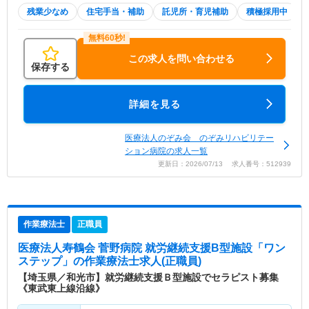
残業少なめ
住宅手当・補助
託児所・育児補助
積極採用中
この求人を問い合わせる
保存する
詳細を見る
医療法人のぞみ会 のぞみリハビリテー
ション病院の求人一覧
更新日：2026/07/13 求人番号：512939
作業療法士
正職員
医療法人寿鶴会 菅野病院 就労継続支援B型施設「ワン
ステップ」
の作業療法士求人(正職員)
【埼玉県／和光市】就労継続支援Ｂ型施設でセラピスト募集
《東武東上線沿線》