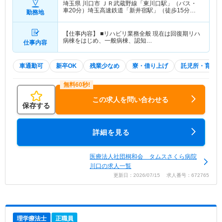
埼玉県 川口市
ＪＲ武蔵野線「東川口駅」（バス・
車20分）埼玉高速鉄道「新井宿駅」（徒歩15分）
勤務地
他
【仕事内容】 ■リハビリ業務全般 現在は回復期リハ
病棟をはじめ、一般病棟、認知…
仕事内容
車通勤可
新卒OK
残業少なめ
寮・借り上げ
託児所・育児
この求人を問い合わせる
保存する
詳細を見る
医療法人社団桐和会 タムスさくら病院
川口の求人一覧
更新日：2026/07/15 求人番号：672765
理学療法士
正職員