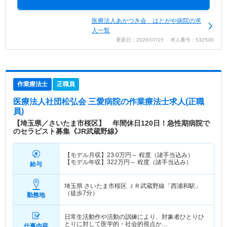
医療法人あかつき会 はとがや病院の求
人一覧
更新日：2026/07/15 求人番号：532500
作業療法士
正職員
医療法人社団松弘会 三愛病院
の作業療法士求人(正職
員)
【埼玉県／さいたま市桜区】 年間休日120日！急性期病院で
のセラピスト募集《JR武蔵野線》
【モデル月収】
23.0
万円～
程度（諸手当込み）
【モデル年収】
322
万円～
程度（諸手当込み）
給与
埼玉県 さいたま市桜区
ＪＲ武蔵野線「西浦和駅」
（徒歩7分）
勤務地
日常生活動作や活動の訓練により、対象者ひとりひ
とりに対して医学的・社会的視点か…
仕事内容