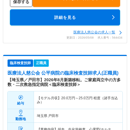
保存する
詳細を見る
医療法人慈公会の求人一覧
更新日：2026/05/08 求人番号：564434
臨床検査技師
正職員
医療法人慈公会 公平病院
の臨床検査技師求人(正職員)
【埼玉県／戸田市】2026年8月新築移転。ご家庭両立中の方多
数・二次救急指定病院＜臨床検査技師＞
【モデル月収】
20.0
万円～
25.0
万円
程度（諸手当込
み）
給与
埼玉県 戸田市
勤務地
【業務内容】採血、生化学検査、心電図(ホルタ