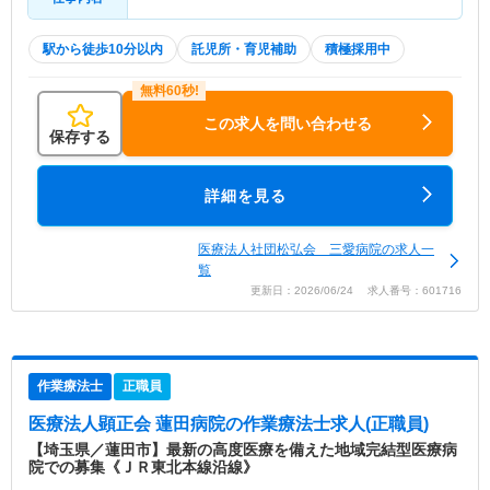
駅から徒歩10分以内
託児所・育児補助
積極採用中
この求人を問い合わせる
保存する
詳細を見る
医療法人社団松弘会 三愛病院の求人一
覧
更新日：2026/06/24 求人番号：601716
作業療法士
正職員
医療法人顕正会 蓮田病院
の作業療法士求人(正職員)
【埼玉県／蓮田市】最新の高度医療を備えた地域完結型医療病
院での募集《ＪＲ東北本線沿線》