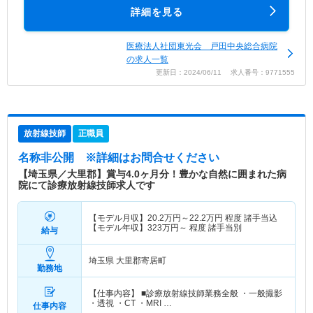
詳細を見る
医療法人社団東光会 戸田中央総合病院
の求人一覧
更新日：2024/06/11 求人番号：9771555
放射線技師
正職員
名称非公開
※詳細はお問合せください
【埼玉県／大里郡】賞与4.0ヶ月分！豊かな自然に囲まれた病
院にて診療放射線技師求人です
【モデル月収】
20.2
万円～
22.2
万円
程度 諸手当込
【モデル年収】
323
万円～
程度 諸手当別
給与
埼玉県 大里郡寄居町
勤務地
【仕事内容】 ■診療放射線技師業務全般 ・一般撮影
・透視 ・CT ・MRI …
仕事内容