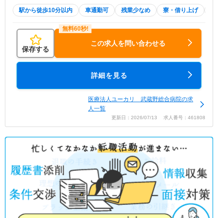
駅から徒歩10分以内
車通勤可
残業少なめ
寮・借り上げ
託
この求人を問い合わせる
保存する
詳細を見る
医療法人ユーカリ 武蔵野総合病院の求
人一覧
更新日：2026/07/13 求人番号：461808