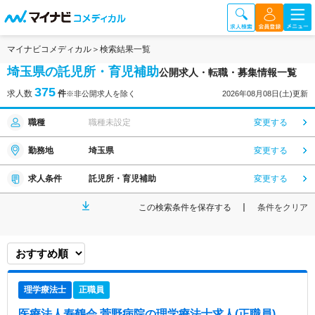
マイナビコメディカル
検索結果一覧
埼玉県の託児所・育児補助
公開求人・転職・募集情報一覧
375
求人数
件
※非公開求人を除く
2026年08月08日(土)更新
職種
職種未設定
変更する
勤務地
埼玉県
変更する
求人条件
託児所・育児補助
変更する
この検索条件を保存する
条件をクリア
理学療法士
正職員
医療法人寿鶴会 菅野病院
の理学療法士求人(正職員)