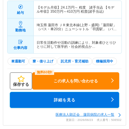
【モデル月収】
24.1
万円～
程度 諸手当込 【モデ
ル年収】
350
万円～
410
万円
程度(諸手当込)
給与
埼玉県 蓮田市
ＪＲ東北本線(上野－盛岡)「蓮田駅」
（バス・車20分）ニューシャトル「羽貫駅」（バ
勤務地
ス・車15分）
日常生活動作や活動の訓練により、対象者ひとりひ
とりに対して医学的・社会的視点か…
仕事内容
車通勤可
寮・借り上げ
託児所・育児補助
積極採用中
この求人を問い合わせる
保存する
詳細を見る
医療法人顕正会 蓮田病院の求人一覧
更新日：2026/06/23 求人番号：506502