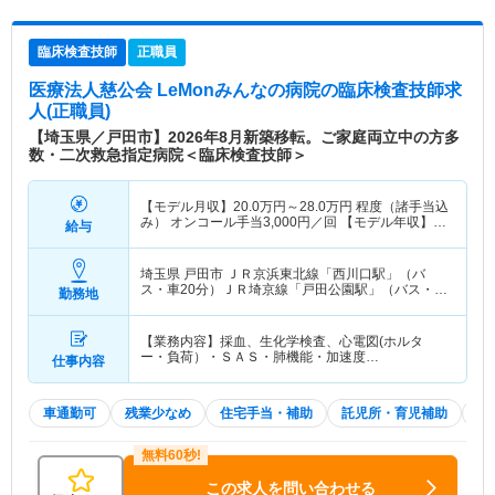
臨床検査技師
正職員
医療法人慈公会 LeMonみんなの病院
の臨床検査技師求
人(正職員)
【埼玉県／戸田市】2026年8月新築移転。ご家庭両立中の方多
数・二次救急指定病院＜臨床検査技師＞
【モデル月収】
20.0
万円～
28.0
万円
程度（諸手当込
み） オンコール手当3,000円／回 【モデル年収】
給与
329
万円～
414
万円
程度（諸手当込み）
埼玉県 戸田市
ＪＲ京浜東北線「西川口駅」（バ
ス・車20分）ＪＲ埼京線「戸田公園駅」（バス・車
勤務地
10分）
【業務内容】採血、生化学検査、心電図(ホルタ
ー・負荷）・ＳＡＳ・肺機能・加速度…
仕事内容
車通勤可
残業少なめ
住宅手当・補助
託児所・育児補助
積
この求人を問い合わせる