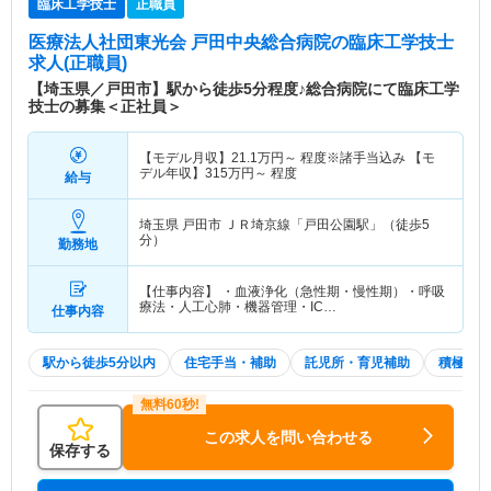
臨床工学技士
正職員
医療法人社団東光会 戸田中央総合病院
の臨床工学技士
求人(正職員)
【埼玉県／戸田市】駅から徒歩5分程度♪総合病院にて臨床工学
技士の募集＜正社員＞
【モデル月収】
21.1
万円～
程度※諸手当込み 【モ
デル年収】
315
万円～
程度
給与
埼玉県 戸田市
ＪＲ埼京線「戸田公園駅」（徒歩5
分）
勤務地
【仕事内容】 ・血液浄化（急性期・慢性期）・呼吸
療法・人工心肺・機器管理・IC…
仕事内容
駅から徒歩5分以内
住宅手当・補助
託児所・育児補助
積極採用
この求人を問い合わせる
保存する