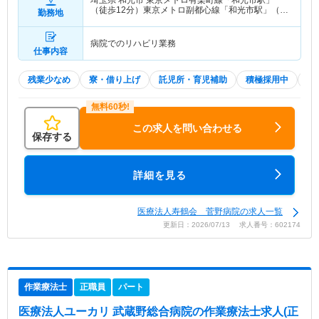
（徒歩12分）東京メトロ副都心線「和光市駅」（徒
勤務地
歩12分） 他
病院でのリハビリ業務
仕事内容
残業少なめ
寮・借り上げ
託児所・育児補助
積極採用中
2
この求人を問い合わせる
保存する
詳細を見る
医療法人寿鶴会 菅野病院の求人一覧
更新日：2026/07/13 求人番号：602174
作業療法士
正職員
パート
医療法人ユーカリ 武蔵野総合病院
の作業療法士求人(正