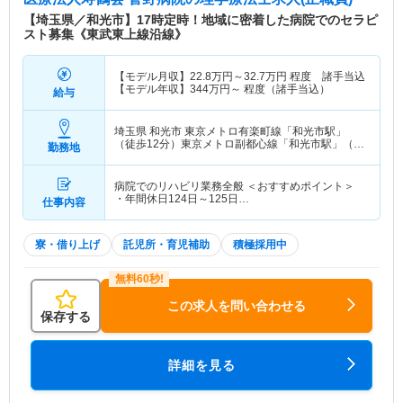
【埼玉県／和光市】17時定時！地域に密着した病院でのセラピ
スト募集《東武東上線沿線》
【モデル月収】
22.8
万円～
32.7
万円
程度 諸手当込
【モデル年収】
344
万円～
程度（諸手当込）
給与
埼玉県 和光市
東京メトロ有楽町線「和光市駅」
（徒歩12分）東京メトロ副都心線「和光市駅」（徒
勤務地
歩12分） 他
病院でのリハビリ業務全般 ＜おすすめポイント＞
・年間休日124日～125日…
仕事内容
寮・借り上げ
託児所・育児補助
積極採用中
この求人を問い合わせる
保存する
詳細を見る