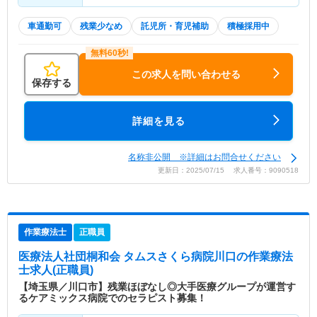
車通勤可
残業少なめ
託児所・育児補助
積極採用中
この求人を問い合わせる
保存する
詳細を見る
名称非公開 ※詳細はお問合せください
更新日：2025/07/15 求人番号：9090518
作業療法士
正職員
医療法人社団桐和会 タムスさくら病院川口
の作業療法
士求人(正職員)
【埼玉県／川口市】残業ほぼなし◎大手医療グループが運営す
るケアミックス病院でのセラピスト募集！