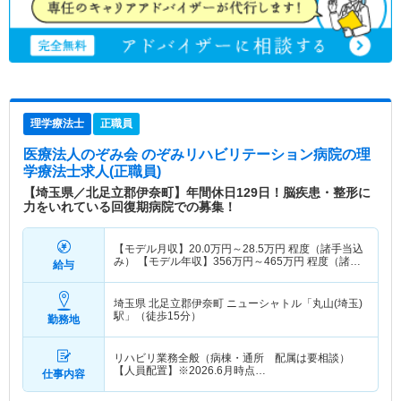
理学療法士
正職員
医療法人のぞみ会 のぞみリハビリテーション病院
の理
学療法士求人(正職員)
【埼玉県／北足立郡伊奈町】年間休日129日！脳疾患・整形に
力をいれている回復期病院での募集！
【モデル月収】
20.0
万円～
28.5
万円
程度（諸手当込
み） 【モデル年収】
356
万円～
465
万円
程度（諸手
給与
当込み）
埼玉県 北足立郡伊奈町
ニューシャトル「丸山(埼玉)
駅」（徒歩15分）
勤務地
リハビリ業務全般（病棟・通所 配属は要相談）
【人員配置】※2026.6月時点…
仕事内容