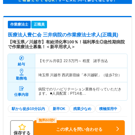
作業療法士
正職員
医療法人豊仁会 三井病院
の作業療法士求人(正職員)
【埼玉県／川越市】有給消化率100％！福利厚生◎急性期病院
で作業療法士募集！＜新卒用求人＞
【モデル月収】
22.5
万円～
程度 諸手当込
給与
埼玉県 川越市
西武新宿線「本川越駅」（徒歩7分）
勤務地
病院でのリハビリテーション業務を行っていただき
ます。 ■人員配置：PT14名…
仕事内容
駅から徒歩10分以内
新卒OK
残業少なめ
積極採用中
この求人を問い合わせる
保存する