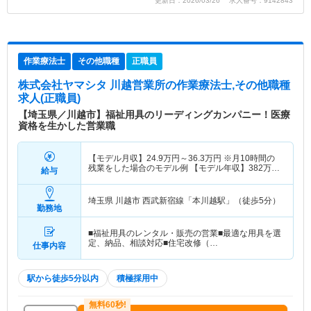
更新日：2026/03/26 求人番号：9142843
作業療法士
その他職種
正職員
株式会社ヤマシタ 川越営業所
の作業療法士,その他職種
求人(正職員)
【埼玉県／川越市】福祉用具のリーディングカンパニー！医療
資格を生かした営業職
【モデル月収】
24.9
万円～
36.3
万円
※月10時間の
残業をした場合のモデル例 【モデル年収】
382
万円
給与
～
558
万円
※毎月10時間の残業をした場合のモデル
例
埼玉県 川越市
西武新宿線「本川越駅」（徒歩5分）
勤務地
■福祉用具のレンタル・販売の営業■最適な用具を選
定、納品、相談対応■住宅改修（…
仕事内容
駅から徒歩5分以内
積極採用中