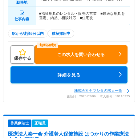
勤務地
■福祉用具のレンタル・販売の営業 ■最適な用具を
選定、納品、相談対応 ■住宅改…
仕事内容
駅から徒歩5分以内
積極採用中
この求人を問い合わせる
保存する
詳細を見る
株式会社ヤマシタの求人一覧
更新日：2026/02/06 求人番号：10116725
作業療法士
正職員
医療法人泰一会 介護老人保健施設 はつかり
の作業療法