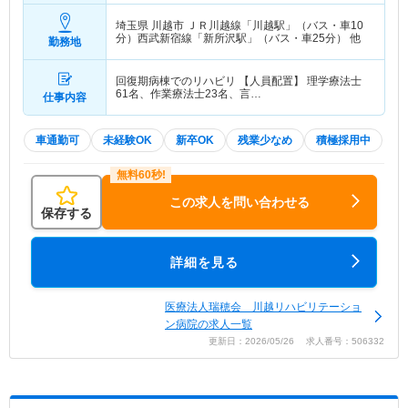
埼玉県 川越市
ＪＲ川越線「川越駅」（バス・車10
分）西武新宿線「新所沢駅」（バス・車25分） 他
勤務地
回復期病棟でのリハビリ 【人員配置】 理学療法士
61名、作業療法士23名、言…
仕事内容
車通勤可
未経験OK
新卒OK
残業少なめ
積極採用中
この求人を問い合わせる
保存する
詳細を見る
医療法人瑞穂会 川越リハビリテーショ
ン病院の求人一覧
更新日：2026/05/26 求人番号：506332