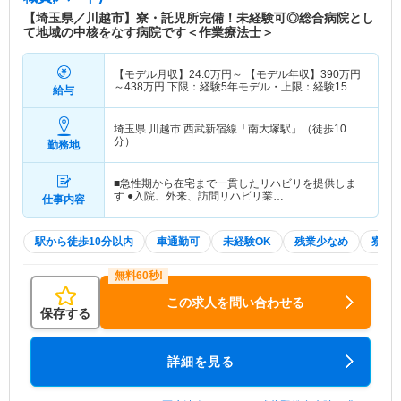
【埼玉県／川越市】寮・託児所完備！未経験可◎総合病院とし
て地域の中核をなす病院です＜作業療法士＞
【モデル月収】
24.0
万円～
【モデル年収】
390
万円
～
438
万円
下限：経験5年モデル・上限：経験15年
給与
モデル
埼玉県 川越市
西武新宿線「南大塚駅」（徒歩10
分）
勤務地
■急性期から在宅まで一貫したリハビリを提供しま
す ●入院、外来、訪問リハビリ業…
仕事内容
駅から徒歩10分以内
車通勤可
未経験OK
残業少なめ
寮・
この求人を問い合わせる
保存する
詳細を見る