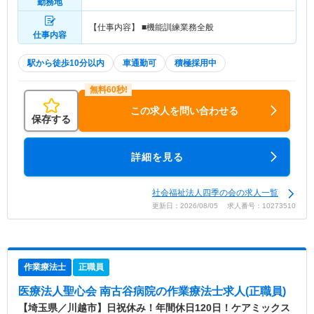
勤務地
【仕事内容】 ■機能訓練業務全般
仕事内容
駅から徒歩10分以内
車通勤可
積極採用中
この求人を問い合わせる
保存する
詳細を見る
社会福祉法人四季の会の求人一覧
更新日：2026/08/05 求人番号：10273510
作業療法士
正職員
医療法人聖心会 南古谷病院
の作業療法士求人(正職員)
【埼玉県／川越市】日祝休み！年間休日120日！ケアミックス