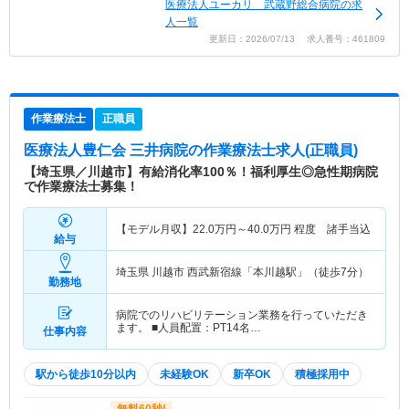
医療法人ユーカリ 武蔵野総合病院の求
人一覧
更新日：2026/07/13 求人番号：461809
作業療法士
正職員
医療法人豊仁会 三井病院
の作業療法士求人(正職員)
【埼玉県／川越市】有給消化率100％！福利厚生◎急性期病院
で作業療法士募集！
【モデル月収】
22.0
万円～
40.0
万円
程度 諸手当込
給与
埼玉県 川越市
西武新宿線「本川越駅」（徒歩7分）
勤務地
病院でのリハビリテーション業務を行っていただき
ます。 ■人員配置：PT14名…
仕事内容
駅から徒歩10分以内
未経験OK
新卒OK
積極採用中