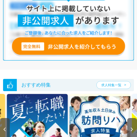
・
土日祝休
・
積極採用中
・
新卒OK
・
正社員(正職員)
・
病院
・
クリニック
・
介護福祉施設
・
訪問リハビリ(在宅医療)
・
小児リハビ
リ
・
保育園
他の条件でも人気の求人がございますので、「こだわり条件」から検索
いただくか、お気軽にお問い合わせください。
全国の作業療法士求人
から検索いただくことも可能です。
無料転職支援サービス
にお申し込みいただくと、ご希望条件をヒアリン
グした上で求人をご提案いたします。
ご希望条件がまだ定まっていない方は
人気の希望条件をピックアップし
た求人特集
をぜひご活用ください。
転職支援の他、情報収集や募集状況の確認も、お気軽にご相談くださ
い。
おすすめ特集
求人特集一覧