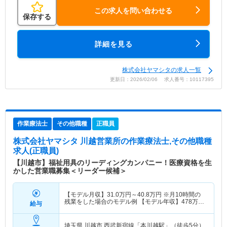
この求人を問い合わせる
保存する
詳細を見る
株式会社ヤマシタの求人一覧
更新日：2026/02/06 求人番号：10117395
作業療法士
その他職種
正職員
株式会社ヤマシタ 川越営業所
の作業療法士,その他職種
求人(正職員)
【川越市】福祉用具のリーディングカンパニー！医療資格を生
かした営業職募集＜リーダー候補＞
【モデル月収】
31.0
万円～
40.8
万円
※月10時間の
残業をした場合のモデル例 【モデル年収】
478
万円
給与
～
627
万円
※毎月10時間の残業をした場合のモデル
例
埼玉県 川越市
西武新宿線「本川越駅」（徒歩5分）