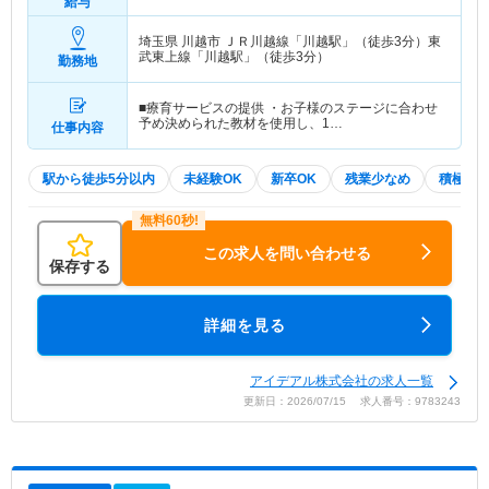
給与
埼玉県 川越市
ＪＲ川越線「川越駅」（徒歩3分）東
武東上線「川越駅」（徒歩3分）
勤務地
■療育サービスの提供 ・お子様のステージに合わせ
予め決められた教材を使用し、1…
仕事内容
駅から徒歩5分以内
未経験OK
新卒OK
残業少なめ
積極採
この求人を問い合わせる
保存する
詳細を見る
アイデアル株式会社の求人一覧
更新日：2026/07/15 求人番号：9783243