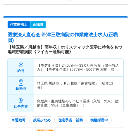
作業療法士
正職員
医療法人直心会 帯津三敬病院
の作業療法士求人(正職
員)
【埼玉県／川越市】高年収！ホリスティック医学に特色をもつ
地域密着病院《マイカー通勤可能》
【モデル月収】
24.0
万円～
33.0
万円
程度（諸手当込
み） 【モデル年収】
357
万円～
500
万円
程度（諸手
給与
当込み）
埼玉県 川越市
ＪＲ川越線「南古谷駅」（徒歩13
分）
勤務地
急性期・亜急性期のリハビリ業務（入院・外来） 総
病床数：99床（全室個室） （…
仕事内容
車通勤可
残業少なめ
住宅手当・補助
積極採用中