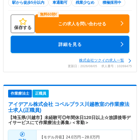
駅から徒歩5分以内
車通勤可
残業少なめ
積極採用中
この求人を問い合わせる
保存する
詳細を見る
株式会社ツクイの求人一覧
更新日：2026/08/05 求人番号：10269475
作業療法士
正職員
アイデアル株式会社 コペルプラス川越教室
の作業療法
士求人(正職員)
【埼玉県/川越市】未経験可◎年間休日120日以上☆放課後等デ
イサービスにて作業療法士募集♪＜常勤＞
【モデル月収】
24.0
万円～
28.0
万円