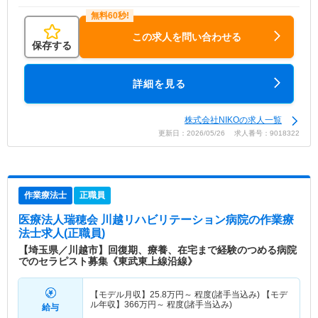
この求人を問い合わせる
保存する
詳細を見る
株式会社NIKOの求人一覧
更新日：2026/05/26 求人番号：9018322
作業療法士
正職員
医療法人瑞穂会 川越リハビリテーション病院
の作業療
法士求人(正職員)
【埼玉県／川越市】回復期、療養、在宅まで経験のつめる病院
でのセラピスト募集《東武東上線沿線》
【モデル月収】
25.8
万円～
程度(諸手当込み) 【モデ
ル年収】
366
万円～
程度(諸手当込み)
給与