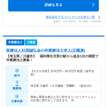
詳細を見る
株式会社アズパートナーズの求人一覧
更新日：2026/06/23 求人番号：9765688
作業療法士
正職員
医療法人社団誠弘会
の作業療法士求人(正職員)
【埼玉県／川越市】 福利厚生充実の駅から徒歩1分の病院で
作業療法士募集！
【モデル月収】
20.6
万円～
30.0
万円
程度（諸手当
別）
給与
埼玉県 川越市
ＪＲ川越線「笠幡駅」（徒歩1分）
勤務地
身体に障害を抱えた方に対するリハビリテーション
の計画と実行をして頂きます。 外…
仕事内容