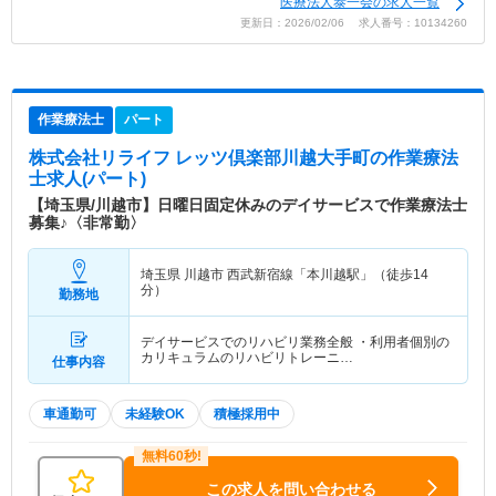
医療法人泰一会の求人一覧
更新日：2026/02/06 求人番号：10134260
作業療法士
パート
株式会社リライフ レッツ倶楽部川越大手町
の作業療法
士求人(パート)
【埼玉県/川越市】日曜日固定休みのデイサービスで作業療法士
募集♪〈非常勤〉
埼玉県 川越市
西武新宿線「本川越駅」（徒歩14
分）
勤務地
デイサービスでのリハビリ業務全般 ・利用者個別の
カリキュラムのリハビリトレーニ…
仕事内容
車通勤可
未経験OK
積極採用中
この求人を問い合わせる