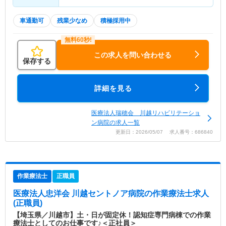
車通勤可
残業少なめ
積極採用中
この求人を問い合わせる
保存する
詳細を見る
医療法人瑞穂会 川越リハビリテーショ
ン病院の求人一覧
更新日：2026/05/07 求人番号：686840
作業療法士
正職員
医療法人忠洋会 川越セントノア病院
の作業療法士求人
(正職員)
【埼玉県／川越市】土・日が固定休！認知症専門病棟での作業
療法士としてのお仕事です♪＜正社員＞