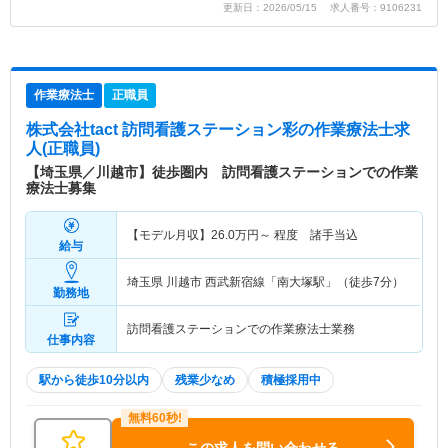
更新日：2026/05/15 求人番号：9106231
作業療法士
正職員
株式会社tact 訪問看護ステーション彩
の作業療法士求
人(正職員)
【埼玉県／川越市】徒歩圏内 訪問看護ステーションでの作業
療法士募集
【モデル月収】
26.0
万円～
程度 諸手当込
給与
埼玉県 川越市
西武新宿線「南大塚駅」（徒歩7分）
勤務地
訪問看護ステーションでの作業療法士業務
仕事内容
駅から徒歩10分以内
残業少なめ
積極採用中
この求人を問い合わせる