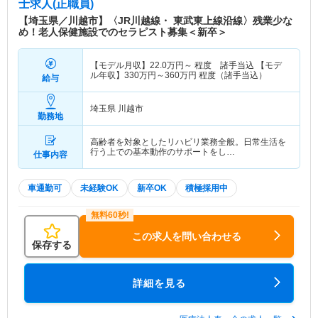
士求人(正職員)
【埼玉県／川越市】〈JR川越線・ 東武東上線沿線〉残業少な
め！老人保健施設でのセラピスト募集＜新卒＞
【モデル月収】
22.0
万円～
程度 諸手当込 【モデ
ル年収】
330
万円～
360
万円
程度（諸手当込）
給与
埼玉県 川越市
勤務地
高齢者を対象としたリハビリ業務全般。日常生活を
行う上での基本動作のサポートをし…
仕事内容
車通勤可
未経験OK
新卒OK
積極採用中
この求人を問い合わせる
保存する
詳細を見る