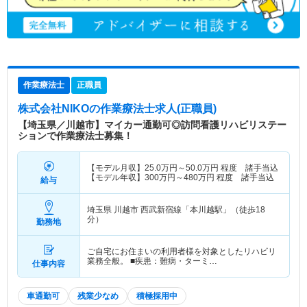
作業療法士
正職員
株式会社NIKO
の作業療法士求人(正職員)
【埼玉県／川越市】マイカー通勤可◎訪問看護リハビリステー
ションで作業療法士募集！
【モデル月収】
25.0
万円～
50.0
万円
程度 諸手当込
【モデル年収】
300
万円～
480
万円
程度 諸手当込
給与
埼玉県 川越市
西武新宿線「本川越駅」（徒歩18
分）
勤務地
ご自宅にお住まいの利用者様を対象としたリハビリ
業務全般。 ■疾患：難病・ターミ…
仕事内容
車通勤可
残業少なめ
積極採用中