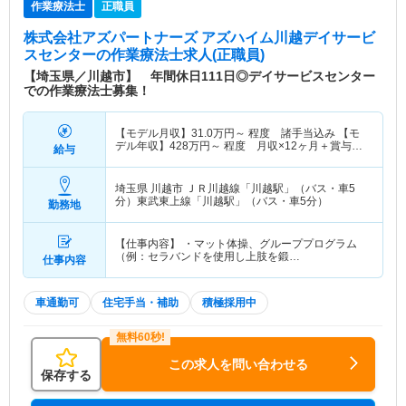
作業療法士
正職員
株式会社アズパートナーズ アズハイム川越デイサービ
スセンター
の作業療法士求人(正職員)
【埼玉県／川越市】 年間休日111日◎デイサービスセンター
での作業療法士募集！
【モデル月収】
31.0
万円～
程度 諸手当込み 【モ
デル年収】
428
万円～
程度 月収×12ヶ月＋賞与2
給与
ヶ月想定
埼玉県 川越市
ＪＲ川越線「川越駅」（バス・車5
分）東武東上線「川越駅」（バス・車5分）
勤務地
【仕事内容】 ・マット体操、グループプログラム
（例：セラバンドを使用し上肢を鍛…
仕事内容
車通勤可
住宅手当・補助
積極採用中
この求人を問い合わせる
保存する