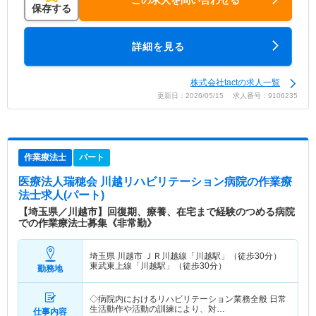
保存する
詳細を見る
株式会社tactの求人一覧
更新日：2026/05/15 求人番号：9106235
作業療法士
パート
医療法人瑞穂会 川越リハビリテーション病院
の作業療
法士求人(パート)
【埼玉県／川越市】回復期、療養、在宅まで経験のつめる病院
での作業療法士募集《非常勤》
埼玉県 川越市
ＪＲ川越線「川越駅」（徒歩30分）
東武東上線「川越駅」（徒歩30分）
勤務地
◇病院内におけるリハビリテーション業務全般 日常
生活動作や活動の訓練により、対…
仕事内容