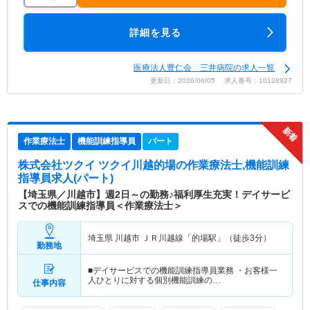
詳細を見る
医療法人豊仁会 三井病院の求人一覧
更新日：2026/06/05 求人番号：10128927
作業療法士
機能訓練指導員
パート
株式会社ツクイ ツクイ川越的場
の作業療法士,機能訓練
指導員求人(パート)
【埼玉県／川越市】週2日～の勤務♪福利厚生充実！デイサービ
スでの機能訓練指導員＜作業療法士＞
埼玉県 川越市
ＪＲ川越線「的場駅」（徒歩3分）
勤務地
■デイサービスでの機能訓練指導員業務 ・お客様一
人ひとりに対する個別機能訓練の…
仕事内容