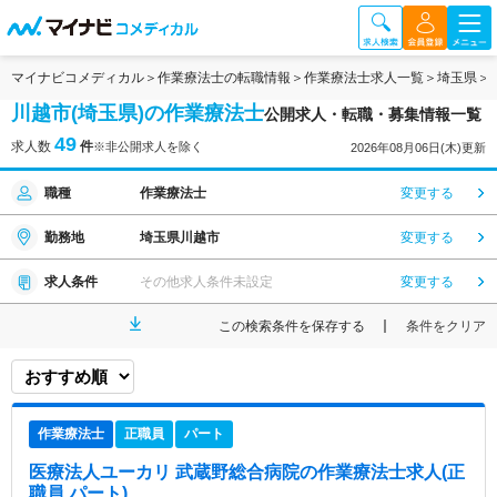
マイナビコメディカル
作業療法士の転職情報
作業療法士求人一覧
埼玉県
川越市(埼玉県)の作業療法士
公開求人・転職・募集情報一覧
49
求人数
件
※非公開求人を除く
2026年08月06日(木)更新
職種
作業療法士
変更する
勤務地
埼玉県川越市
変更する
求人条件
その他求人条件未設定
変更する
この検索条件を保存する
条件をクリア
作業療法士
正職員
パート
医療法人ユーカリ 武蔵野総合病院
の作業療法士求人(正
職員,パート)