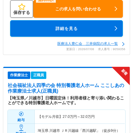
この求人を問い合わせる
保存する
詳細を見る
医療法人豊仁会 三井病院の求人一覧
更新日：2026/07/08 求人番号：9059356
作業療法士
正職員
社会福祉法人四季の会 特別養護老人ホーム ここしあ
の
作業療法士求人(正職員)
【埼玉県／川越市】日曜固定休！利用者様と寄り添い関わるこ
とができる特別養護老人ホームです。
【モデル月収】
27.0
万円～
32.0
万円
給与
埼玉県 川越市
ＪＲ川越線「西川越駅」（徒歩9分）