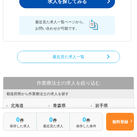
求人を探してみる
最近見た求人一覧ページから、
お問い合わせが可能です。
最近見た求人一覧
作業療法士の求人を絞り込む
都道府県から作業療法士の求人を探す
北海道
青森県
岩手県
宮城県
秋田県
山形県
0
0
0
件
件
件
無料登録
福島県
茨城県
栃木県
保存した求人
最近見た求人
保存した条件
群馬県
埼玉県
千葉県
もっと見る