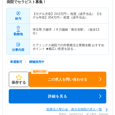
病院でセラピスト募集！
【モデル月収】
24.0
万円～
程度（諸手当込） 【モ
デル年収】
354
万円～
程度（諸手当込）
給与
埼玉県 川越市
ＪＲ川越線「南古谷駅」（徒歩13
分）
勤務地
ケアミックス病院での作業療法士業務全般 おすすめ
ポイント ★幅広い疾患を診る…
仕事内容
車通勤可
積極採用中
この求人を問い合わせる
保存する
詳細を見る
医療法人聖心会 南古谷病院の求人一覧
更新日：2026/07/13 求人番号：644340