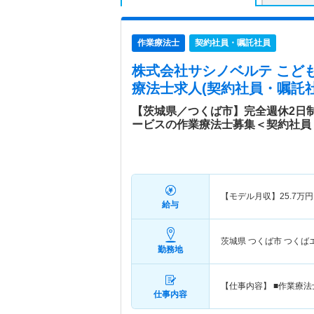
作業療法士
契約社員・嘱託社員
株式会社サシノベルテ こど
療法士求人(契約社員・嘱託社
【茨城県／つくば市】完全週休2日
ービスの作業療法士募集＜契約社員
【モデル月収】
25.7
万円
給与
茨城県 つくば市
つくば
勤務地
【仕事内容】 ■作業療
仕事内容