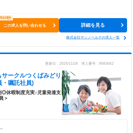
詳細を見る
この求人を問い合わせる
株式会社サシノベルテの求人一覧
更新日：2025/11/28 求人番号：9083662
もサークルつくばみどり
員・嘱託社員)
制◎休暇制度充実♪児童発達支
員＞
～