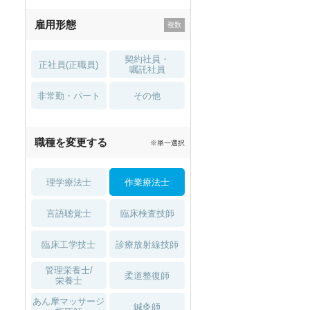
残業少なめ
寮・借り上げ
雇用形態
託児所・
住宅手当・補助
育児補助
契約社員・
正社員(正職員)
土日祝休
無資格 OK
嘱託社員
非常勤・パート
積極採用中
WEB面接OK
その他
2027年4月入職可
夏～秋入職可
職種を変更する
※単一選択
1月入職可
理学療法士
作業療法士
言語聴覚士
臨床検査技師
臨床工学技士
診療放射線技師
管理栄養士/
柔道整復師
栄養士
あん摩マッサージ
鍼灸師