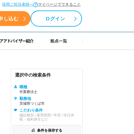
採用ご担当者様へ
マイページでできること
申し込む
ログイン
援情報
キャリアアドバイザー紹介
拠点一覧
選択中の検索条件
職種
作業療法士
勤務地
茨城県つくば市
こだわり条件
施設種別 / 雇用形態 / 年収 / 休日休
暇・福利厚生など
条件を保存する