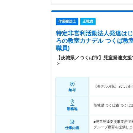
作業療法士
正職員
特定非営利活動法人発達はじ
ろの教室カナデル つくば教
職員)
【茨城県／つくば市】児童発達支援
＞
【モデル月収】
20.5
万円
給与
茨城県 つくば市
つくば
勤務地
■児童発達支援事業所で
グループ療育を提供しま
仕事内容