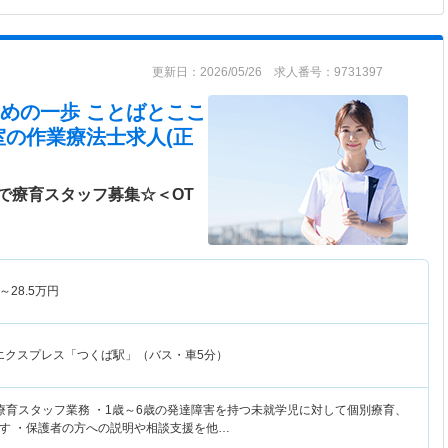
更新日：2026/05/26 求人番号：9731397
めの一歩 ことばとここ
室
の作業療法士求人(正
で療育スタッフ募集☆＜OT
～
28.5
万円
エクスプレス「つくば駅」（バス・車5分）
療育スタッフ業務 ・1歳～6歳の発達障害を持つ未就学児に対して個別療育、
す ・保護者の方への説明や相談支援を他…