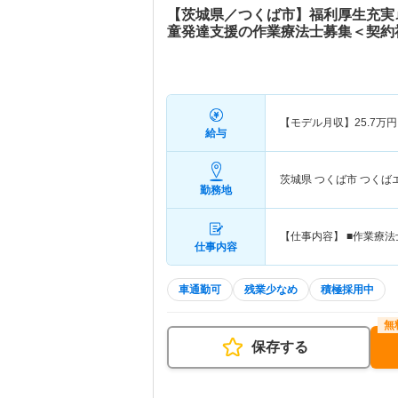
【茨城県／つくば市】福利厚生充実
童発達支援の作業療法士募集＜契約
【モデル月収】
25.7
万円
給与
茨城県 つくば市
つくば
勤務地
【仕事内容】 ■作業療
仕事内容
車通勤可
残業少なめ
積極採用中
保存する