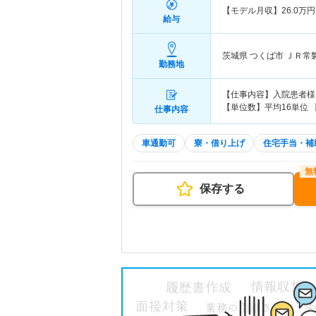
【モデル月収】
26.0
万円
給与
茨城県 つくば市
ＪＲ常
勤務地
【仕事内容】入院患者様
【単位数】平均16単位
仕事内容
車通勤可
寮・借り上げ
住宅手当・補
保存する