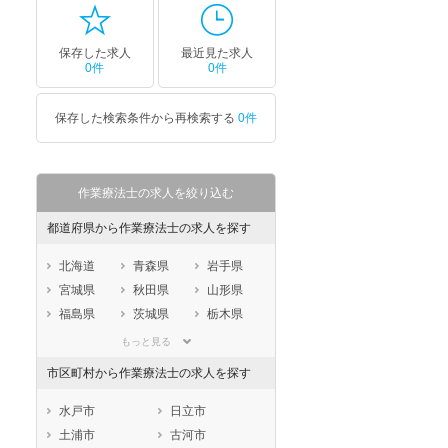
保存した求人
最近見た求人
0件
0件
保存した検索条件から再検索する
0件
作業療法士の求人を絞り込む
都道府県から作業療法士の求人を探す
北海道
青森県
岩手県
宮城県
秋田県
山形県
福島県
茨城県
栃木県
群馬県
埼玉県
千葉県
もっと見る
東京都
神奈川県
新潟県
市区町村から作業療法士の求人を探す
山梨県
長野県
富山県
石川県
福井県
岐阜県
水戸市
日立市
静岡県
愛知県
三重県
土浦市
古河市