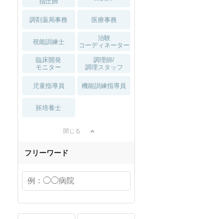
指圧師
調剤薬局事務
医療事務
治験
視能訓練士
コーディネーター
臨床開発
調理師/
モニター
調理スタッフ
児童指導員
機能訓練指導員
胚培養士
閉じる
フリーワード