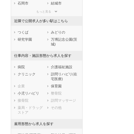
滋賀県
京都府
大阪府
石岡市
結城市
兵庫県
奈良県
和歌山県
龍ケ崎市
下妻市
もっと見る
鳥取県
島根県
岡山県
常総市
常陸太田市
近隣で公開求人が多い駅はこちら
広島県
山口県
徳島県
高萩市
北茨城市
香川県
愛媛県
高知県
笠間市
取手市
つくば
みどりの
福岡県
佐賀県
長崎県
牛久市
つくば市
研究学園
万博記念公園(茨
城)
熊本県
大分県
宮崎県
ひたちなか市
鹿嶋市
鹿児島県
沖縄県
潮来市
守谷市
仕事内容・施設形態から求人を探す
常陸大宮市
那珂市
病院
介護福祉施設
筑西市
坂東市
クリニック
訪問リハビリ(在
稲敷市
かすみがうら市
宅医療)
桜川市
神栖市
企業
保育園
行方市
鉾田市
小児リハビリ
整骨院
つくばみらい市
小美玉市
接骨院
訪問マッサージ
東茨城郡茨城町
東茨城郡大洗町
薬局・ドラッグ
その他
東茨城郡城里町
那珂郡東海村
ストア
久慈郡大子町
稲敷郡美浦村
雇用形態から求人を探す
稲敷郡阿見町
稲敷郡河内町
結城郡八千代町
猿島郡五霞町