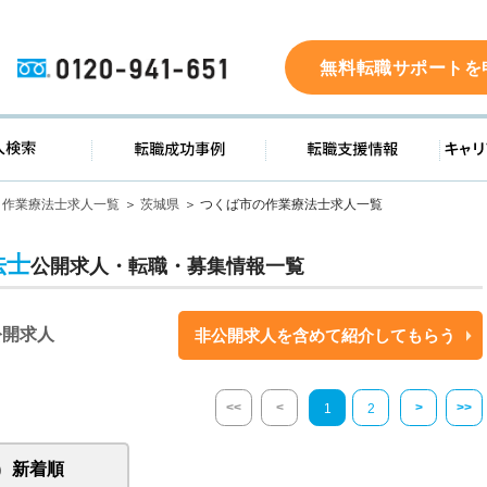
0120-941-651
無料転職サポートを
ド
求人検索
転職成功事例
転職支
作業療法士求人一覧
茨城県
つくば市の作業療法士求人一覧
法士
公開求人・転職・募集情報一覧
公開求人
非公開求人を含めて紹介してもらう
<<
<
>
>>
1
2
新着順