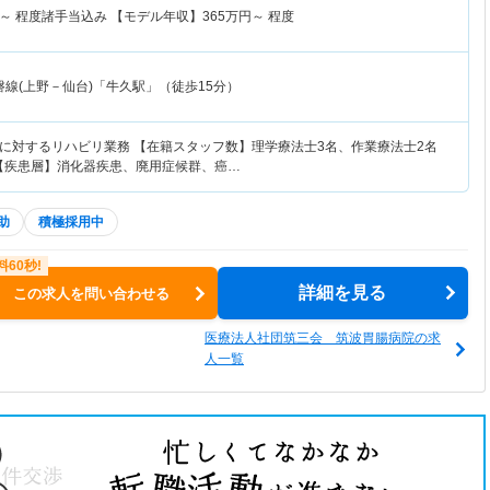
～
程度諸手当込み 【モデル年収】
365
万円～
程度
磐線(上野－仙台)「牛久駅」（徒歩15分）
に対するリハビリ業務 【在籍スタッフ数】理学療法士3名、作業療法士2名
 【疾患層】消化器疾患、廃用症候群、癌…
助
積極採用中
詳細を見る
この求人を問い合わせる
医療法人社団筑三会 筑波胃腸病院の求
人一覧