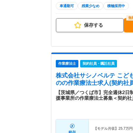
車通勤可
残業少なめ
積極採用中
保存する
作業療法士
契約社員・嘱託社員
株式会社サシノベルテ こど
の
の作業療法士求人(契約社
【茨城県／つくば市】完全週休2日
援事業所の作業療法士募集＜契約社
【モデル月収】
25.7
万円
給与