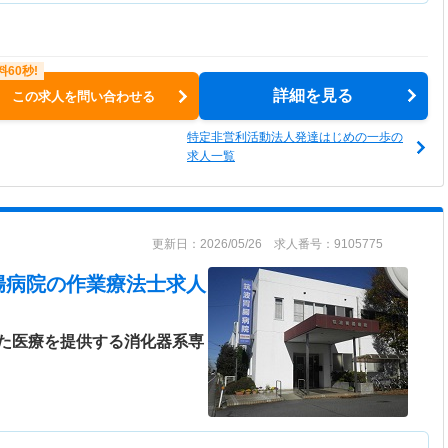
詳細を見る
この求人を問い合わせる
特定非営利活動法人発達はじめの一歩の
求人一覧
更新日：2026/05/26 求人番号：9105775
腸病院
の作業療法士求人
た医療を提供する消化器系専