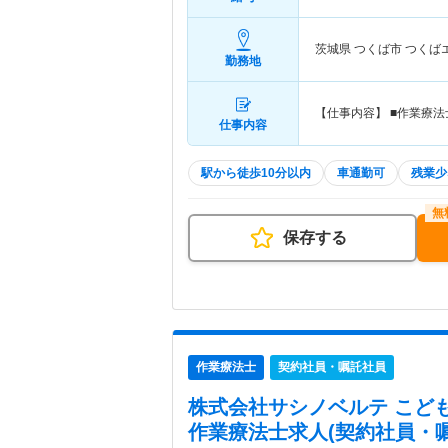
茨城県 つくば市
つくば
勤務地
【仕事内容】 ■作業療
仕事内容
駅から徒歩10分以内
車通勤可
残業少
保存する
作業療法士
契約社員・嘱託社員
株式会社サシノベルテ こど
作業療法士求人(契約社員・嘱