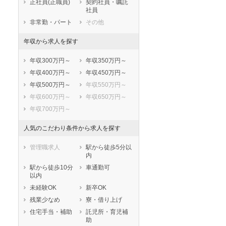
正社員(正職員)
契約社員・嘱託
猿島郡境町
北相馬郡利根町
社員
非常勤・パート
その他
年収から求人を探す
年収300万円～
年収350万円～
年収400万円～
年収450万円～
年収500万円～
年収550万円～
年収600万円～
年収650万円～
年収700万円～
人気のこだわり条件から求人を探す
管理職求人
駅から徒歩5分以
内
駅から徒歩10分
車通勤可
以内
未経験OK
新卒OK
残業少なめ
寮・借り上げ
住宅手当・補助
託児所・育児補
助