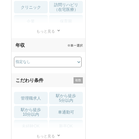
訪問リハビリ
クリニック
（在宅医療）
企業
保育園
もっと見る
小児リハビリ
整骨院
年収
※単一選択
接骨院
訪問マッサージ
薬局・
その他
ドラッグストア
こだわり条件
駅から徒歩
管理職求人
5分以内
駅から徒歩
車通勤可
10分以内
未経験OK
新卒OK
もっと見る