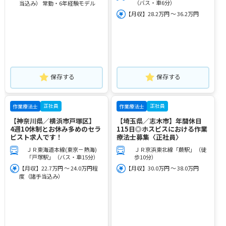
（バス・車6分）
当込み） 常勤・6年経験モデル
【月収】28.2万円 ～ 36.2万円
保存する
保存する
正社員
正社員
作業療法士
作業療法士
【神奈川県／横浜市戸塚区】
【埼玉県／志木市】年間休日
4週10休制とお休み多めのセラ
115日◎ホスピスにおける作業
ピスト求人です！
療法士募集〈正社員〉
ＪＲ東海道本線(東京－熱海)
ＪＲ京浜東北線「蕨駅」（徒
「戸塚駅」（バス・車15分）
歩10分）
【月収】22.7万円 ～ 24.0万円程
【月収】30.0万円 ～ 38.0万円
度（諸手当込み）