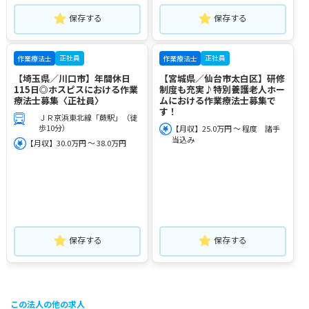
保存する
保存する
正社員
正社員
作業療法士
作業療法士
【埼玉県／川口市】年間休日
【宮城県／仙台市太白区】研修
115日◎ホスピスにおける作業
制度も充実♪特別養護老人ホー
療法士募集〈正社員〉
ムにおける作業療法士募集で
す！
ＪＲ京浜東北線「蕨駅」（徒
歩10分）
【月収】25.0万円 ～ 程度 諸手
当込み
【月収】30.0万円 ～ 38.0万円
保存する
保存する
この法人の他の求人