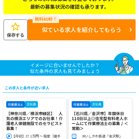
最新の募集状況の確認も承ります。
star
似ている求人を紹介してもらう
保存する
イメージに合いませんでしたか？
似た条件の求人も見てみましょう
この求人と条件が近い求人
正社員
正社員
作業療法士
作業療法士
【神奈川県／横浜市緑区】 人
【石川県／金沢市】年間休日
気の横浜エリアでのお仕事！介
110日以上◎住宅型有料老人ホ
護老人保健施設でのセラピスト
ームにて作業療法士の募集♪＜
募集！
常勤＞
【月収】27.1万円 ～ 程度（諸手
IRいしかわ鉄道「金沢駅」