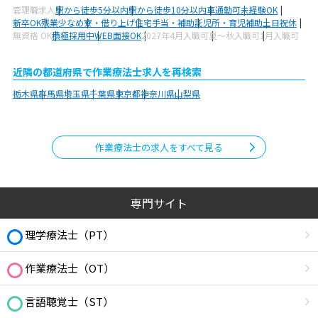
管理職求人
駅から徒歩5分以内
駅から徒歩10分以内
車通勤可
未経験OK
新卒OK
残業少なめ
寮・借り上げ
住宅手当・補助
託児所・育児補助
土日祝休
無資格 OK
積極採用中
WEB面接OK
2027年4月入職可
夏～秋入職可
1月入職可
近隣の都道府県で作業療法士求人を再検索
栃木県
群馬県
埼玉県
千葉県
東京都
神奈川県
山梨県
作業療法士の求人をすべて見る
専門サイト
理学療法士（PT）
作業療法士（OT）
言語聴覚士（ST）