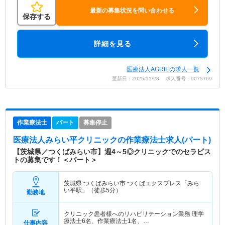
最新の募集状況を問い合わせる
保存する
詳細を見る
医療法人AGRIEの求人一覧
更新日：2025/11/28 求人番号：9075769
作業療法士
パート
募集停止
医療法人みらい平クリニック
の作業療法士求人(パート)
【茨城県／つくばみらい市】週4～5◎クリニックでのセラピス
トの募集です！＜パート＞
茨城県 つくばみらい市
つくばエクスプレス「みら
い平駅」（徒歩5分）
勤務地
クリニック患者様へのリハビリテーション業務 理学
療法士6名、作業療法士1名、…
仕事内容