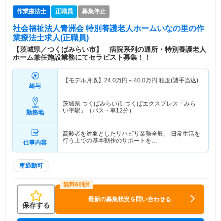
作業療法士
正職員
募集停止
社会福祉法人青洲会 特別養護老人ホームいなの里
の作
業療法士求人(正職員)
【茨城県／つくばみらい市】 病院系列の通所・特別養護老人
ホーム兼任施設業務にてセラピスト募集！！
【モデル月収】
24.0
万円～
40.0
万円
程度(諸手当込)
給与
茨城県 つくばみらい市
つくばエクスプレス「みら
い平駅」（バス・車12分）
勤務地
高齢者を対象としたリハビリ業務全般。 日常生活を
行う上での基本動作のサポートを…
仕事内容
車通勤可
最新の募集状況を問い合わせる
保存する