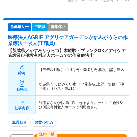
更新日：2025/11/28 求人番号：9153549
作業療法士
正職員
募集停止
医療法人AGRIE アグリケアガーデンかすみがうら
の作
業療法士求人(正職員)
【茨城県／かすみがうら市】未経験・ブランクOK／デイケア
施設及び併設有料老人ホームでの作業療法士
【モデル月収】
20.0
万円～
35.0
万円
程度 諸手当込
給与
茨城県 つくばみらい市
ＪＲ常磐線(上野－仙台)「神
立駅」（バス・車11分）
勤務地
利用者さんが快適に過ごせるようにデイケア施設及
び併設有料老人ホームで利用者さん…
仕事内容
車通勤可
残業少なめ