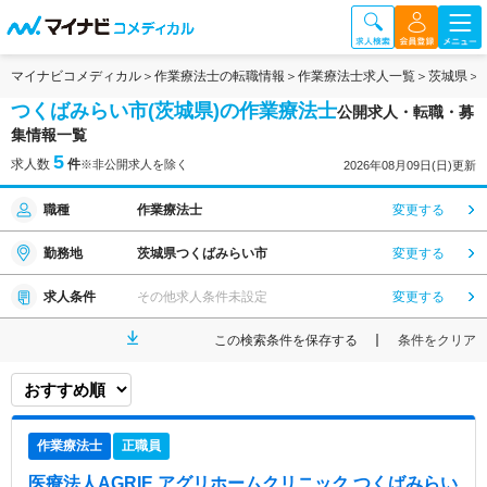
マイナビコメディカル
作業療法士の転職情報
作業療法士求人一覧
茨城県
つくばみらい市(茨城県)の作業療法士
公開求人・転職・募
集情報一覧
5
求人数
件
※非公開求人を除く
2026年08月09日(日)更新
職種
作業療法士
変更する
勤務地
茨城県つくばみらい市
変更する
求人条件
その他求人条件未設定
変更する
この検索条件を保存する
条件をクリア
作業療法士
正職員
医療法人AGRIE アグリホームクリニック つくばみらい