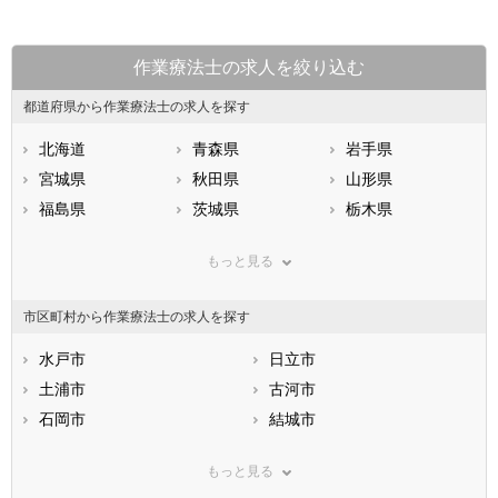
作業療法士の求人を絞り込む
都道府県から作業療法士の求人を探す
北海道
青森県
岩手県
宮城県
秋田県
山形県
福島県
茨城県
栃木県
群馬県
埼玉県
千葉県
もっと見る
東京都
神奈川県
新潟県
山梨県
長野県
富山県
市区町村から作業療法士の求人を探す
石川県
福井県
岐阜県
静岡県
水戸市
愛知県
日立市
三重県
滋賀県
土浦市
京都府
古河市
大阪府
兵庫県
石岡市
奈良県
結城市
和歌山県
鳥取県
龍ケ崎市
島根県
下妻市
岡山県
もっと見る
広島県
常総市
山口県
常陸太田市
徳島県