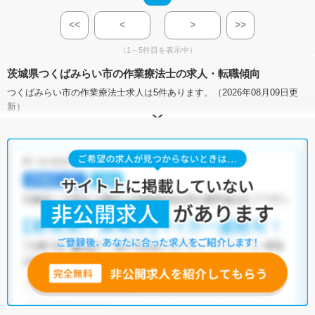
<<
<
>
>>
（1～5件目を表示中）
茨城県つくばみらい市の作業療法士の求人・転職傾向
つくばみらい市の作業療法士求人は5件あります。（2026年08月09日更
新）
サイト上に掲載されている求人の他に、
非公開求人
もございます。
無料
転職支援サービス
にお申し込みいただくと、全求人からご希望条件に合
う求人を提案させていただきます。
つくばみらい市の作業療法士求人では以下のような条件が人気です。
・
積極採用中
・
残業少なめ
・
託児所・育児補助あり
・
正社員(正職
員)
・
クリニック
・
介護福祉施設
・
訪問リハビリ(在宅医療)
他の条件でも人気の求人がございますので、「こだわり条件」から検索
いただくか、お気軽にお問い合わせください。
全国の作業療法士求人
から検索いただくことも可能です。
無料転職支援サービス
にお申し込みいただくと、ご希望条件をヒアリン
グした上で求人をご提案いたします。