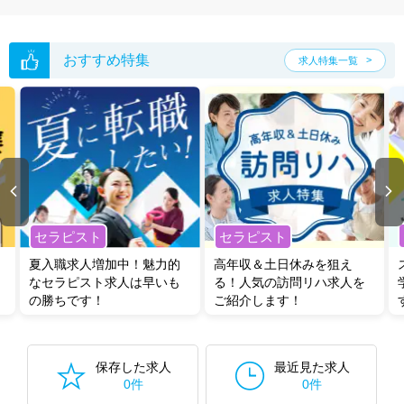
ご希望条件がまだ定まっていない方は
人気の希望条件をピックアップし
た求人特集
をぜひご活用ください。
転職支援の他、情報収集や募集状況の確認も、お気軽にご相談くださ
い。
おすすめ特集
求人特集一覧
セラピスト
セラピスト
夏入職求人増加中！魅力的
高年収＆土日休みを狙え
なセラピスト求人は早いも
る！人気の訪問リハ求人を
の勝ちです！
ご紹介します！
保存した求人
最近見た求人
0件
0件