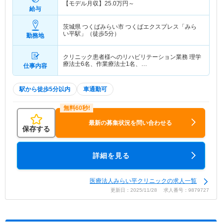
【モデル月収】
25.0
万円～
給与
茨城県 つくばみらい市
つくばエクスプレス「みら
い平駅」（徒歩5分）
勤務地
クリニック患者様へのリハビリテーション業務 理学
療法士6名、作業療法士1名、…
仕事内容
駅から徒歩5分以内
車通勤可
最新の募集状況を問い合わせる
保存する
詳細を見る
医療法人みらい平クリニックの求人一覧
更新日：2025/11/28 求人番号：9879727