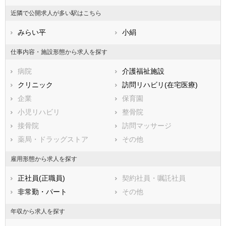
香川県
高萩市
愛媛県
北茨城市
高知県
近隣で公開求人が多い駅はこちら
福岡県
笠間市
佐賀県
取手市
長崎県
熊本県
牛久市
みらい平
大分県
つくば市
小絹
宮崎県
鹿児島県
ひたちなか市
沖縄県
鹿嶋市
仕事内容・施設形態から求人を探す
潮来市
守谷市
病院
介護福祉施設
常陸大宮市
那珂市
クリニック
訪問リハビリ(在宅医療)
筑西市
坂東市
企業
保育園
稲敷市
かすみがうら市
小児リハビリ
整骨院
桜川市
神栖市
接骨院
訪問マッサージ
行方市
鉾田市
薬局・ドラッグストア
その他
つくばみらい市
小美玉市
東茨城郡茨城町
東茨城郡大洗町
雇用形態から求人を探す
東茨城郡城里町
那珂郡東海村
正社員(正職員)
契約社員・嘱託社員
久慈郡大子町
稲敷郡美浦村
非常勤・パート
その他
稲敷郡阿見町
稲敷郡河内町
結城郡八千代町
猿島郡五霞町
年収から求人を探す
猿島郡境町
北相馬郡利根町