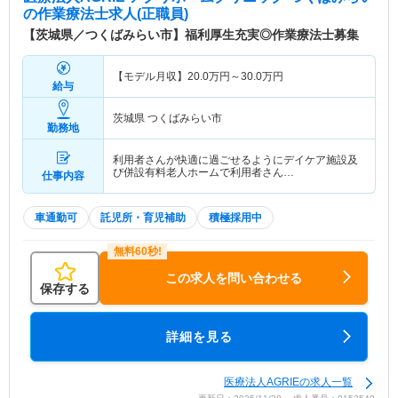
の作業療法士求人(正職員)
【茨城県／つくばみらい市】福利厚生充実◎作業療法士募集
【モデル月収】
20.0
万円～
30.0
万円
給与
茨城県 つくばみらい市
勤務地
利用者さんが快適に過ごせるようにデイケア施設及
び併設有料老人ホームで利用者さん…
仕事内容
車通勤可
託児所・育児補助
積極採用中
この求人を問い合わせる
保存する
詳細を見る
医療法人AGRIEの求人一覧