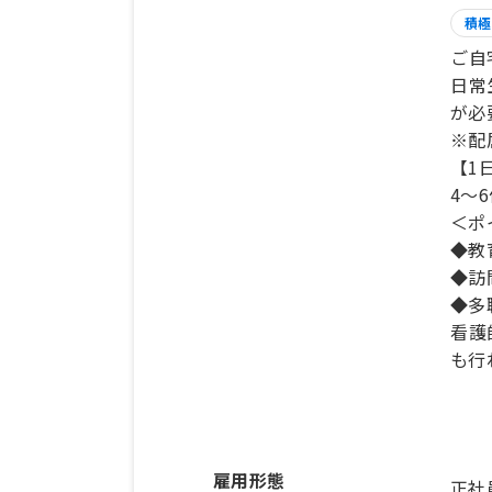
積極
ご自
日常
が必
※配
【1
4～
＜ポ
◆教
◆訪
◆多
看護
も行
雇用形態
正社