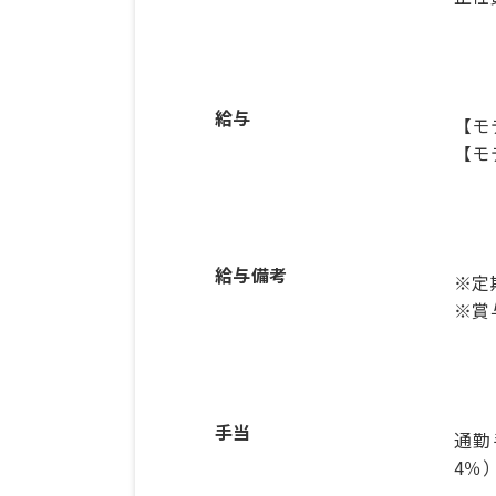
給与
【モ
【モ
給与備考
※定
※賞
手当
通勤
4％