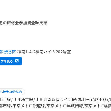
定の研修会参加費全額支給
都 渋谷区
神南1-4-2神南ハイム202号室
ップを見る
ら徒歩10分以内
山手線/ＪＲ埼京線/ＪＲ湘南新宿ライン線(赤羽－武蔵小杉)/
都市線/東京メトロ銀座線/東京メトロ半蔵門線/東京メトロ副