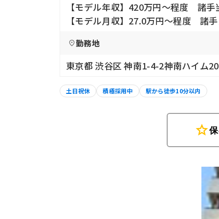
【モデル年収】420万円〜程度 諸手
【モデル月収】27.0万円〜程度 諸
勤務地
東京都 渋谷区 神南1-4-2神南ハイム2
土日祝休
積極採用中
駅から徒歩10分以内
star
保