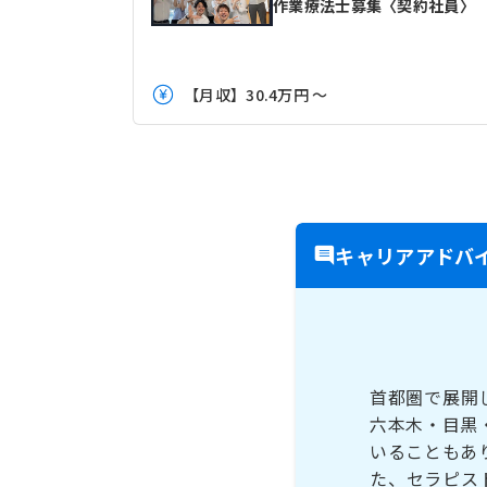
作業療法士募集〈契約社員〉
【月収】30.4万円 ～
キャリアアドバ
首都圏で展開
六本木・目黒
いることもあ
た、セラピス