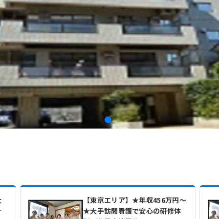
大
【東京エリア】★年収456万円～
☆
★大手訪問看護で安心の研修体