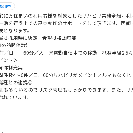
採用中
宅にお住まいの利用者様を対象としたリハビリ業務全般。利
生活を行う上での基本動作のサポートをして頂きます。医師
要となります。
属は採用時に決定 希望は相談可能
日の訪問件数】
6件／日 60分／人 ※電動自転車での移動 概ね半径2.5
イント＞
育体制充実
問件数4～6件／日、60分リハビリがメイン！ノルマもなく
職種との連携◎
師も多くいるのでリスク管理もしっかりできます。また、リ
われています。
員