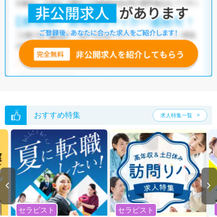
他の条件でも人気の求人がございますので、「こだわり条件」から検索
いただくか、お気軽にお問い合わせください。
全国の作業療法士求人
から検索いただくことも可能です。
無料転職支援サービス
にお申し込みいただくと、ご希望条件をヒアリン
グした上で求人をご提案いたします。
ご希望条件がまだ定まっていない方は
人気の希望条件をピックアップし
た求人特集
をぜひご活用ください。
転職支援の他、情報収集や募集状況の確認も、お気軽にご相談くださ
い。
おすすめ特集
求人特集一覧
セラピスト
セラピスト