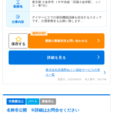
東京都 小金井市
ＪＲ中央線「武蔵小金井駅」（バ
ス・車7分）
勤務地
デイサービスでの個別機能訓練を担当するスタッフ
です。介護業務全もお願い致します…
仕事内容
最新の募集状況を問い合わせる
保存する
詳細を見る
株式会社武蔵野ぬくい福祉サービスの求
人一覧
更新日：2025/08/20 求人番号：591799
作業療法士
パート
募集停止
名称非公開
※詳細はお問合せください