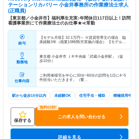
テーションリカバリー 小金井事務所
の作業療法士求人
(正職員)
【東京都／小金井市】福利厚生充実♪年間休日117日以上！訪問
看護事業所にて作業療法士のお仕事★≪常勤
【モデル月収】
32.1
万円～
※賃貸世帯主の場合 臨
床経験3年（残業10時間/月実施の場合） 【モデル年
給与
収】
415
万円～
程度 ※賃貸世帯主の場合 臨床経
験3年（残業10時間/月実施の場合）
東京都 小金井市
ＪＲ中央線「武蔵小金井駅」（徒
歩10分）
勤務地
ご利用者様宅を中心に30分~60分の訪問を1日に4~5
件担当いただきます。（繁…
仕事内容
駅から徒歩10分以内
未経験OK
住宅手当・補助
積極採用中
この求人を問い合わせる
保存する
詳細を見る