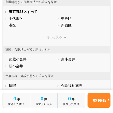
市区町村から作業療法士の求人を探す
石川県
福井県
岐阜県
静岡県
東京都23区すべて
愛知県
三重県
滋賀県
千代田区
京都府
中央区
大阪府
兵庫県
港区
奈良県
新宿区
和歌山県
鳥取県
文京区
島根県
台東区
岡山県
もっと見る
広島県
墨田区
山口県
江東区
徳島県
香川県
品川区
愛媛県
目黒区
高知県
近隣で公開求人が多い駅はこちら
福岡県
大田区
佐賀県
世田谷区
長崎県
熊本県
渋谷区
武蔵小金井
大分県
中野区
東小金井
宮崎県
鹿児島県
杉並区
新小金井
沖縄県
豊島区
北区
荒川区
仕事内容・施設形態から求人を探す
板橋区
練馬区
病院
介護福祉施設
足立区
葛飾区
クリニック
訪問リハビリ(在宅医療)
江戸川区
0
0
0
企業
保育園
件
件
件
市部
無料登録
保存した求人
最近見た求人
保存した条件
小児リハビリ
整骨院
八王子市
立川市
接骨院
訪問マッサージ