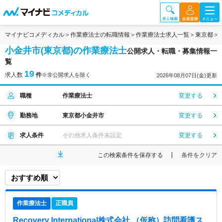
マイナビコメディカル
作業療法士の転職情報
作業療法士求人一覧
東京都
小金井市(東京都)の作業療法士
公開求人・転職・募集情報一
覧
19
求人数
件
※非公開求人を除く
2026年08月07日(金)更新
職種
作業療法士
変更する
勤務地
東京都小金井市
変更する
求人条件
その他求人条件未設定
変更する
この検索条件を保存する
条件をクリア
作業療法士
正職員
Recovery International株式会社 （仮称）訪問看護ス