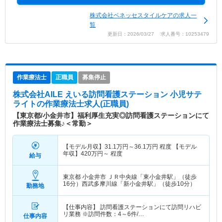
株式会社ベネッセスタイルケアの求人一
覧
更新日：2026/03/27 求人番号：10253479
作業療法士
正職員
募集停止
株式会社AILE えいる訪問看護ステーション 小児サテ
ライト
の作業療法士求人(正職員)
【東京都/小金井市】福利厚生充実◎訪問看護ステーションにて
作業療法士募集♪＜常勤＞
【モデル月収】
31.1
万円～
36.1
万円
程度 【モデル
年収】
420
万円～
程度
給与
東京都 小金井市
ＪＲ中央線「東小金井駅」（徒歩
16分）西武多摩川線「新小金井駅」（徒歩10分）
勤務地
【仕事内容】 訪問看護ステーションにて訪問リハビ
リ業務 ※訪問件数：4～6件/…
仕事内容