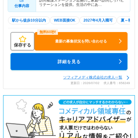
訪問看護ステーション近隣のご家庭へ訪問しリハビ
リテーションを提供。生活の中にあ…
仕事内容
駅から徒歩10分以内
WEB面接OK
2027年4月入職可
夏～秋入
最新の募集状況を問い合わせる
保存する
詳細を見る
ソフィアメディ株式会社の求人一覧
更新日：2026/07/02 求人番号：658249