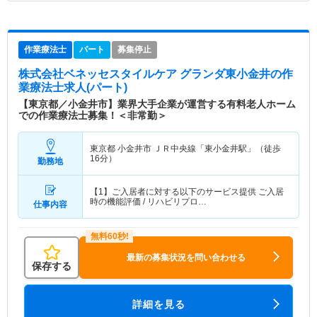
作業療法士
パート
募集停止
株式会社ベネッセスタイルケア グランダ東小金井
の作
業療法士求人(パート)
【東京都／小金井市】業界大手企業が運営する有料老人ホーム
での作業療法士募集！＜非常勤＞
東京都 小金井市
ＪＲ中央線「東小金井駅」（徒歩
16分）
勤務地
【1】ご入居者に対する以下のサービス提供 ご入居
時の機能評価 / リハビリプロ…
仕事内容
最新の募集状況を問い合わせる
保存する
詳細を見る