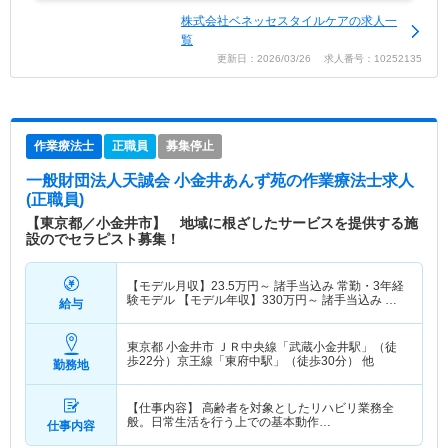
株式会社ベネッセスタイルケアの求人一
覧
更新日：2026/03/26 求人番号：10252135
作業療法士
正職員
募集停止
一般財団法人天誠会 小金井あんず苑
の作業療法士求人
(正職員)
【東京都／小金井市】 地域に根ざしたサービスを提供する施
設のでセラピスト募集！
【モデル月収】
23.5
万円～
諸手当込み 常勤・3年経
験モデル 【モデル年収】
330
万円～
諸手当込み 常
給与
勤・3年経験モデル
東京都 小金井市
ＪＲ中央線「武蔵小金井駅」（徒
歩22分）京王線「東府中駅」（徒歩30分） 他
勤務地
【仕事内容】 高齢者を対象としたリハビリ業務全
般。日常生活を行う上での基本動作…
仕事内容