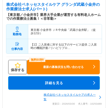
株式会社ベネッセスタイルケア グランダ武蔵小金井
の
作業療法士求人(パート)
【東京都／小金井市】業界大手企業が運営する有料老人ホーム
での作業療法士募集！＜非常勤＞
東京都 小金井市
ＪＲ中央線「武蔵小金井駅」（徒
歩12分）
勤務地
【1】ご入居者に対する以下のサービス提供 ご入居
時の機能評価 / リハビリプロ…
仕事内容
最新の募集状況を問い合わせる
保存する
詳細を見る
株式会社ベネッセスタイルケアの求人一
覧
更新日：2026/03/30 求人番号：10253489