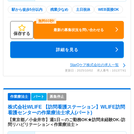
駅から徒歩5分以内
残業少なめ
土日祝休
WEB面接OK
最新の募集状況を問い合わせる
保存する
詳細を見る
StarQケア株式会社の求人一覧
更新日：2025/10/02 求人番号：10137741
作業療法士
パート
募集停止
株式会社WLIFE 【訪問看護ステーション】WLIFE訪問
看護センター
の作業療法士求人(パート)
【東京都／小金井市】週1日～のご勤務OK★訪問未経験OK♪訪
問リハビリテーション＜作業療法士＞