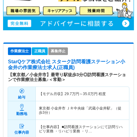
作業療法士
正職員
募集停止
StarQケア株式会社 スターク訪問看護ステーション小
金井
の作業療法士求人(正職員)
【東京都／小金井市】最寄り駅徒歩3分◎訪問看護ステーショ
ンで作業療法士募集♪＜常勤＞
【モデル月収】
29.7
万円～
35.0
万円
程度
給与
東京都 小金井市
ＪＲ中央線「武蔵小金井駅」（徒
歩3分）
勤務地
【仕事内容】 ■訪問看護ステーションにて訪問リハ
ビリ業務 ・リハビリ業務 ・リ…
仕事内容