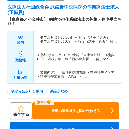
医療法人社団総合会 武蔵野中央病院
の作業療法士求人
(正職員)
【東京都／小金井市】 病院での作業療法士の募集／住宅手当あ
り！
【モデル月収】
23.0
万円～
程度（諸手当込み）
【モデル年収】
360
万円～
程度（諸手当込み） 経験
給与
5年：平均月給258,000円～
東京都 小金井市
ＪＲ中央線「東小金井駅」（徒歩
12分）西武多摩川線「新小金井駅」（徒歩6分）
勤務地
【業務内容】 ・精神科訪問看護 ・精神科デイケア
・精神科作業療法（入院） ・…
仕事内容
駅から徒歩10分以内
残業少なめ
最新の募集状況を問い合わせる
保存する