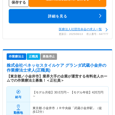
保存する
詳細を見る
医療法人社団浩央会の求人一覧
更新日：2025/06/13 求人番号：647777
作業療法士
正職員
募集停止
株式会社ベネッセスタイルケア グランダ武蔵小金井
の
作業療法士求人(正職員)
【東京都／小金井市】業界大手の企業が運営する有料老人ホー
ムでの作業療法士募集！＜正社員＞
【モデル月収】
30.0
万円～
【モデル年収】
420
万円
～
給与
東京都 小金井市
ＪＲ中央線「武蔵小金井駅」（徒
歩12分）
勤務地