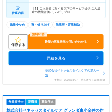
【1】ご入居者に対する以下のサービス提供 ご入居
時の機能評価 / リハビリプロ…
仕事内容
残業少なめ
寮・借り上げ
託児所・育児補助
最新の募集状況を問い合わせる
保存する
詳細を見る
株式会社ベネッセスタイルケアの求人一
覧
更新日：2026/03/27 求人番号：10252465
作業療法士
正職員
募集停止
株式会社ベネッセスタイルケア グランダ東小金井
の作