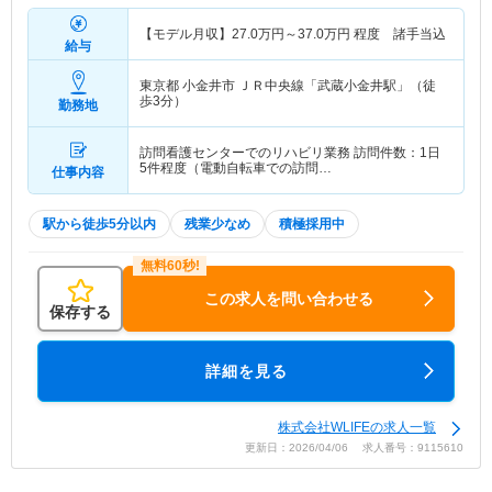
【モデル月収】
27.0
万円～
37.0
万円
程度 諸手当込
給与
東京都 小金井市
ＪＲ中央線「武蔵小金井駅」（徒
歩3分）
勤務地
訪問看護センターでのリハビリ業務 訪問件数：1日
5件程度（電動自転車での訪問…
仕事内容
駅から徒歩5分以内
残業少なめ
積極採用中
この求人を問い合わせる
保存する
詳細を見る
株式会社WLIFEの求人一覧
更新日：2026/04/06 求人番号：9115610