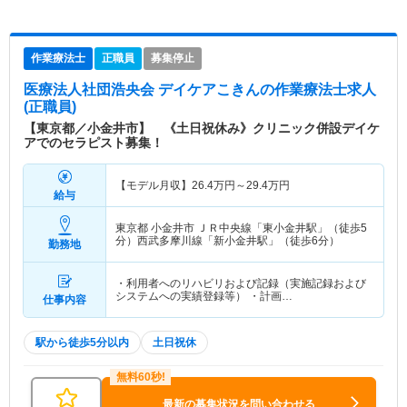
作業療法士
正職員
募集停止
医療法人社団浩央会 デイケアこきん
の作業療法士求人
(正職員)
【東京都／小金井市】 《土日祝休み》クリニック併設デイケ
アでのセラピスト募集！
【モデル月収】
26.4
万円～
29.4
万円
給与
東京都 小金井市
ＪＲ中央線「東小金井駅」（徒歩5
分）西武多摩川線「新小金井駅」（徒歩6分）
勤務地
・利用者へのリハビリおよび記録（実施記録および
システムへの実績登録等） ・計画…
仕事内容
駅から徒歩5分以内
土日祝休
最新の募集状況を問い合わせる