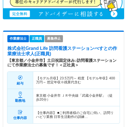
作業療法士
正職員
募集停止
株式会社Grand Life 訪問看護ステーションべすと
の作
業療法士求人(正職員)
【東京都／小金井市】土日祝固定休み♪訪問看護ステーション
にて作業療法士の募集です！＜正社員＞
【モデル月収】
23.5
万円～
程度 【モデル年収】
400
万円～
想定年収※残業代含む
給与
東京都 小金井市
ＪＲ中央線「武蔵小金井駅」（徒
歩20分）
勤務地
【仕事内容】 ■ご利用者様のご自宅に伺い、訪問リ
ハビリ業務 日常生活動作の訓練…
仕事内容