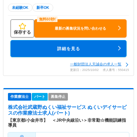
未経験OK
新卒OK
最新の募集状況を問い合わせる
保存する
詳細を見る
一般財団法人天誠会の求人一覧
更新日：2025/10/02 求人番号：550415
作業療法士
パート
募集停止
株式会社武蔵野ぬくい福祉サービス ぬくいデイサービ
ス
の作業療法士求人(パート)
【東京都/小金井市】 ＜JR中央線沿い＞非常勤☆機能訓練指
導員