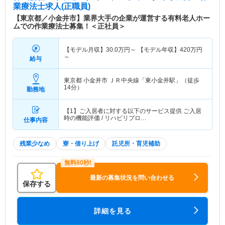
業療法士求人(正職員)
【東京都／小金井市】業界大手の企業が運営する有料老人ホー
ムでの作業療法士募集！＜正社員＞
【モデル月収】
30.0
万円～
【モデル年収】
420
万円
～
給与
東京都 小金井市
ＪＲ中央線「東小金井駅」（徒歩
14分）
勤務地
【1】ご入居者に対する以下のサービス提供 ご入居
時の機能評価 / リハビリプロ…
仕事内容
残業少なめ
寮・借り上げ
託児所・育児補助
最新の募集状況を問い合わせる
保存する
詳細を見る