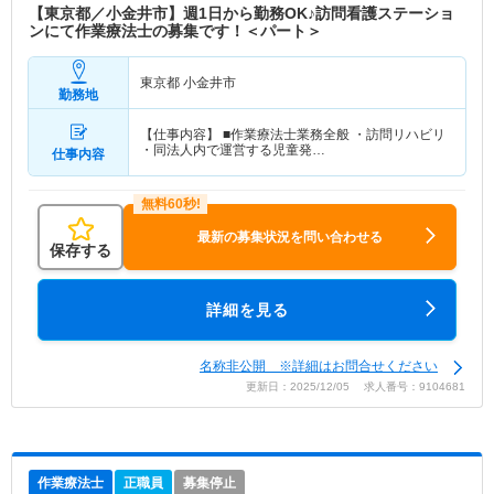
【東京都／小金井市】週1日から勤務OK♪訪問看護ステーショ
ンにて作業療法士の募集です！＜パート＞
東京都 小金井市
勤務地
【仕事内容】 ■作業療法士業務全般 ・訪問リハビリ
・同法人内で運営する児童発…
仕事内容
最新の募集状況を問い合わせる
保存する
詳細を見る
名称非公開 ※詳細はお問合せください
更新日：2025/12/05 求人番号：9104681
作業療法士
正職員
募集停止