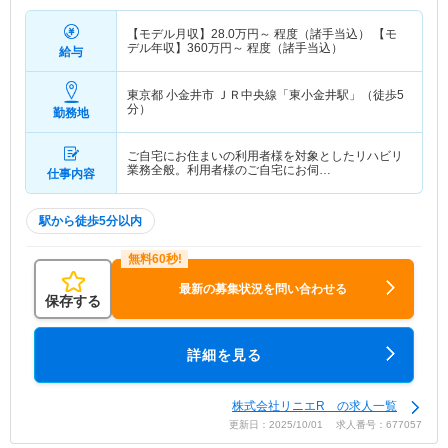
【モデル月収】
28.0
万円～
程度（諸手当込） 【モ
デル年収】
360
万円～
程度（諸手当込）
給与
東京都 小金井市
ＪＲ中央線「東小金井駅」（徒歩5
分）
勤務地
ご自宅にお住まいの利用者様を対象としたリハビリ
業務全般。利用者様のご自宅にお伺…
仕事内容
駅から徒歩5分以内
最新の募集状況を問い合わせる
保存する
詳細を見る
株式会社リニエR の求人一覧
更新日：2025/10/01 求人番号：677057