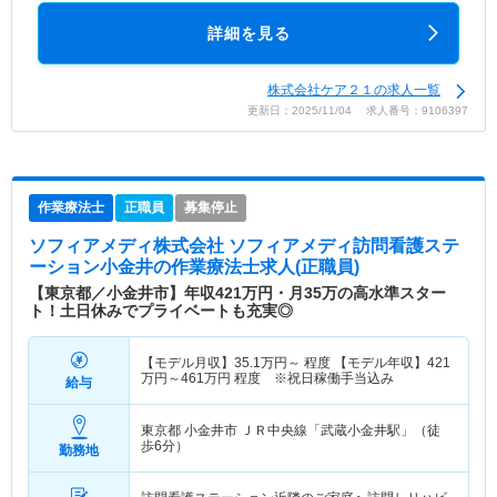
詳細を見る
株式会社ケア２１の求人一覧
更新日：2025/11/04 求人番号：9106397
作業療法士
正職員
募集停止
ソフィアメディ株式会社 ソフィアメディ訪問看護ステ
ーション小金井
の作業療法士求人(正職員)
【東京都／小金井市】年収421万円・月35万の高水準スター
ト！土日休みでプライベートも充実◎
【モデル月収】
35.1
万円～
程度 【モデル年収】
421
万円～
461
万円
程度 ※祝日稼働手当込み
給与
東京都 小金井市
ＪＲ中央線「武蔵小金井駅」（徒
歩6分）
勤務地