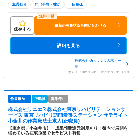
車通勤可
住宅手当・補助
土日祝休
最新の募集状況を問い合わせる
保存する
詳細を見る
株式会社Grand Lifeの求人一
覧
更新日：2025/10/01 求人番号：9154759
作業療法士
正職員
募集停止
株式会社リニエR 株式会社東京リハビリテーションサ
ービス 東京リハビリ訪問看護ステーション サテライト
小金井
の作業療法士求人(正職員)
【東京都／小金井市】 成果報酬還元制度あり！都内で展開を
強めている在宅企業でセラピスト募集