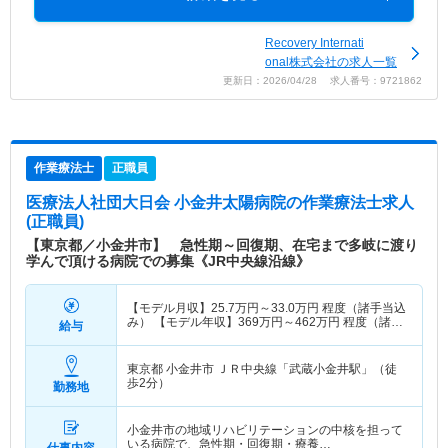
Recovery Internati
onal株式会社の求人一覧
更新日：2026/04/28 求人番号：9721862
作業療法士
正職員
医療法人社団大日会 小金井太陽病院
の作業療法士求人
(正職員)
【東京都／小金井市】 急性期～回復期、在宅まで多岐に渡り
学んで頂ける病院での募集《JR中央線沿線》
【モデル月収】
25.7
万円～
33.0
万円
程度（諸手当込
み） 【モデル年収】
369
万円～
462
万円
程度（諸手
給与
当込み）
東京都 小金井市
ＪＲ中央線「武蔵小金井駅」（徒
歩2分）
勤務地
小金井市の地域リハビリテーションの中核を担って
いる病院で、急性期・回復期・療養…