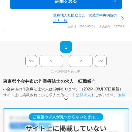
詳細を見る
医療法人社団総合会 武蔵野中央病院の
求人一覧
更新日：2026/05/01 求人番号：587513
1
<<
<
>
>>
（1～19件目を表示中）
東京都小金井市の作業療法士の求人・転職傾向
小金井市の作業療法士求人は19件あります。（2026年08月07日更新）
サイト上に掲載されている求人の他に、
非公開求人
もございます。
無料
転職支援サービス
にお申し込みいただくと、全求人からご希望条件に合
う求人を提案させていただきます。
小金井市の作業療法士求人では以下のような条件が人気です。
・
土日祝休
・
積極採用中
・
新卒OK
・
正社員(正職員)
・
病院
・
クリニック
・
介護福祉施設
・
訪問リハビリ(在宅医療)