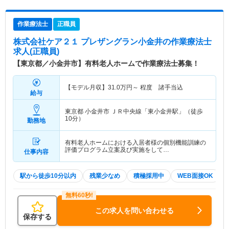
作業療法士
正職員
株式会社ケア２１ プレザングラン小金井
の作業療法士
求人(正職員)
【東京都／小金井市】有料老人ホームで作業療法士募集！
【モデル月収】
31.0
万円～
程度 諸手当込
給与
東京都 小金井市
ＪＲ中央線「東小金井駅」（徒歩
10分）
勤務地
有料老人ホームにおける入居者様の個別機能訓練の
評価プログラム立案及び実施をして…
仕事内容
駅から徒歩10分以内
残業少なめ
積極採用中
WEB面接OK
この求人を問い合わせる
保存する