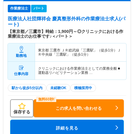
作業療法士
パート
医療法人社団輝祥会 慶真整形外科
の作業療法士求人(パ
ート)
【東京都／三鷹市】時給：1,900円～◎クリニックにおける作
業療法士のお仕事です♪＜パート＞
東京都 三鷹市
ＪＲ総武線「三鷹駅」（徒歩1分）Ｊ
Ｒ中央線「三鷹駅」（徒歩1分）
勤務地
クリニックにおける作業療法士としての業務全般 ■
運動器リハビリテーション業務 …
仕事内容
駅から徒歩5分以内
未経験OK
積極採用中
この求人を問い合わせる
保存する
詳細を見る