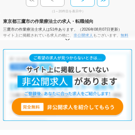
<<
<
>
>>
（1～20件目を表示中）
東京都三鷹市の作業療法士の求人・転職傾向
三鷹市の作業療法士求人は51件あります。（2026年08月07日更新）
サイト上に掲載されている求人の他に、
非公開求人
もございます。
無料
転職支援サービス
にお申し込みいただくと、全求人からご希望条件に合
う求人を提案させていただきます。
三鷹市の作業療法士求人では以下のような条件が人気です。
・
土日祝休
・
積極採用中
・
新卒OK
・
正社員(正職員)
・
病院
・
クリニック
・
介護福祉施設
・
訪問リハビリ(在宅医療)
・
小児リハビ
リ
・
保育園
・
その他
他の条件でも人気の求人がございますので、「こだわり条件」から検索
いただくか、お気軽にお問い合わせください。
全国の作業療法士求人
から検索いただくことも可能です。
無料転職支援サービス
にお申し込みいただくと、ご希望条件をヒアリン
グした上で求人をご提案いたします。
ご希望条件がまだ定まっていない方は
人気の希望条件をピックアップし
た求人特集
をぜひご活用ください。