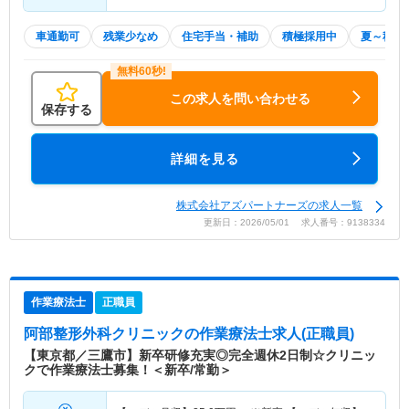
車通勤可
残業少なめ
住宅手当・補助
積極採用中
夏～秋入
この求人を問い合わせる
保存する
詳細を見る
株式会社アズパートナーズの求人一覧
更新日：2026/05/01 求人番号：9138334
作業療法士
正職員
阿部整形外科クリニック
の作業療法士求人(正職員)
【東京都／三鷹市】新卒研修充実◎完全週休2日制☆クリニッ
クで作業療法士募集！＜新卒/常勤＞