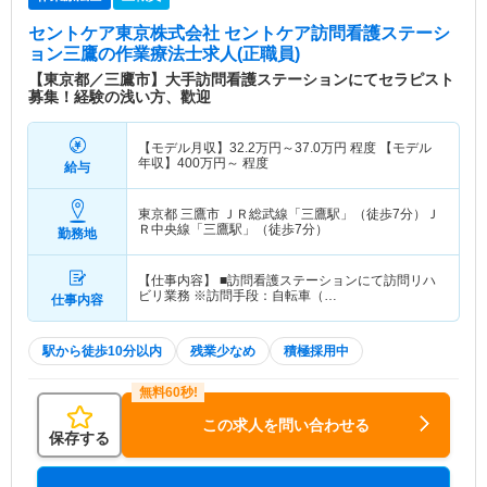
セントケア東京株式会社 セントケア訪問看護ステーシ
ョン三鷹
の作業療法士求人(正職員)
【東京都／三鷹市】大手訪問看護ステーションにてセラピスト
募集！経験の浅い方、歡迎
【モデル月収】
32.2
万円～
37.0
万円
程度 【モデル
年収】
400
万円～
程度
給与
東京都 三鷹市
ＪＲ総武線「三鷹駅」（徒歩7分）Ｊ
Ｒ中央線「三鷹駅」（徒歩7分）
勤務地
【仕事内容】 ■訪問看護ステーションにて訪問リハ
ビリ業務 ※訪問手段：自転車（…
仕事内容
駅から徒歩10分以内
残業少なめ
積極採用中
この求人を問い合わせる
保存する