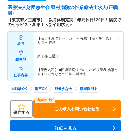
医療法人財団慈生会 野村病院
の作業療法士求人(正職
員)
【東京都／三鷹市】 教育体制充実！年間休日129日！病院で
のセラピスト募集！＜新卒用求人＞
【モデル月収】
22.5
万円～
程度 【モデル年収】
360
万円～
程度
給与
東京都 三鷹市
勤務地
【業務内容】 ■回復期病棟でのリハビリ業務 食事や
トイレ動作などの日常生活活動…
仕事内容
未経験OK
新卒OK
残業少なめ
積極採用中
この求人を問い合わせる
保存する
詳細を見る