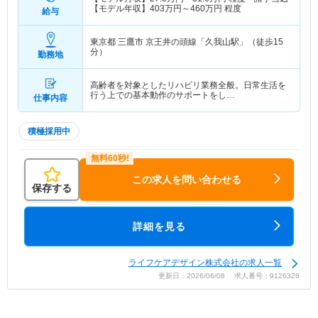
【モデル年収】
403
万円～
460
万円
程度
給与
東京都 三鷹市
京王井の頭線「久我山駅」（徒歩15
分）
勤務地
高齢者を対象としたリハビリ業務全般。日常生活を
行う上での基本動作のサポートをし…
仕事内容
積極採用中
この求人を問い合わせる
保存する
詳細を見る
ライフケアデザイン株式会社の求人一覧
更新日：2026/06/08 求人番号：9126328