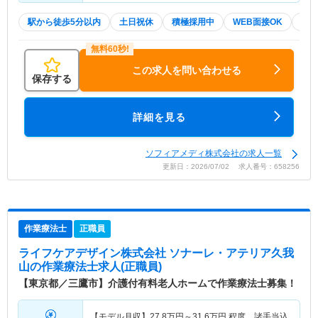
駅から徒歩5分以内
土日祝休
積極採用中
WEB面接OK
20
この求人を問い合わせる
保存する
詳細を見る
ソフィアメディ株式会社の求人一覧
更新日：2026/07/02 求人番号：658256
作業療法士
正職員
ライフケアデザイン株式会社 ソナーレ・アテリア久我
山
の作業療法士求人(正職員)
【東京都／三鷹市】介護付有料老人ホームで作業療法士募集！
【モデル月収】
27.8
万円～
31.6
万円
程度 諸手当込