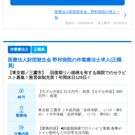
医療法人財団慈生会 野村病院の求人一
覧
更新日：2026/05/26 求人番号：10132513
作業療法士
正職員
医療法人財団慈生会 野村病院
の作業療法士求人(正職
員)
【東京都／三鷹市】 回復期リハ病棟を有する病院でのセラピ
スト募集！教育体制充実！年間休日129日！
【モデル月収】
22.5
万円～
程度 【モデル年収】
360
万円～
程度
給与
東京都 三鷹市
ＪＲ総武線「吉祥寺駅」（バス・車0
分）ＪＲ中央線「吉祥寺駅」（バス・車0分） 他
勤務地
【業務内容】 ■回復期病棟でのリハビリ業務 食事や
トイレ動作などの日常生活活動…
仕事内容