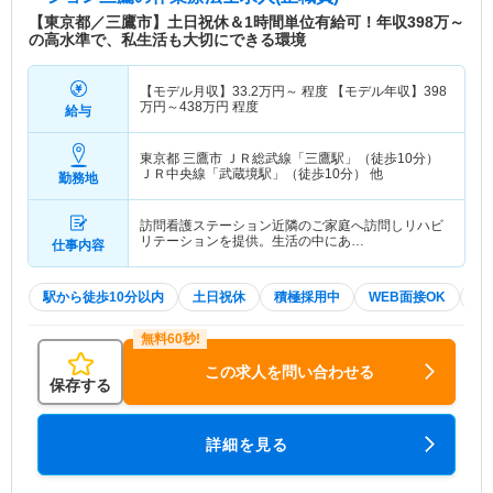
【東京都／三鷹市】土日祝休＆1時間単位有給可！年収398万～
の高水準で、私生活も大切にできる環境
【モデル月収】
33.2
万円～
程度 【モデル年収】
398
万円～
438
万円
程度
給与
東京都 三鷹市
ＪＲ総武線「三鷹駅」（徒歩10分）
ＪＲ中央線「武蔵境駅」（徒歩10分） 他
勤務地
訪問看護ステーション近隣のご家庭へ訪問しリハビ
リテーションを提供。生活の中にあ…
仕事内容
駅から徒歩10分以内
土日祝休
積極採用中
WEB面接OK
2
この求人を問い合わせる
保存する
詳細を見る