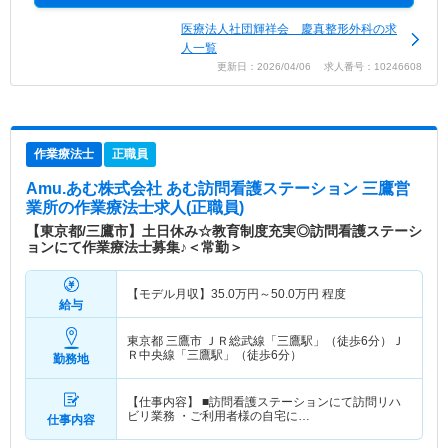
医療法人社団輝祥会 慶真整形外科の求
人一覧
更新日：2026/04/06 求人番号：10246608
作業療法士
正職員
Amu.あむ株式会社 あむ訪問看護ステーション 三鷹営
業所
の作業療法士求人(正職員)
【東京都/三鷹市】土日休み☆教育制度充実◎訪問看護ステーシ
ョンにて作業療法士募集♪＜常勤＞
【モデル月収】
35.0
万円～
50.0
万円
程度
給与
東京都 三鷹市
ＪＲ総武線「三鷹駅」（徒歩6分）Ｊ
Ｒ中央線「三鷹駅」（徒歩6分）
勤務地
【仕事内容】 ■訪問看護ステーションにて訪問リハ
ビリ業務 ・ご利用者様の自宅に…
仕事内容