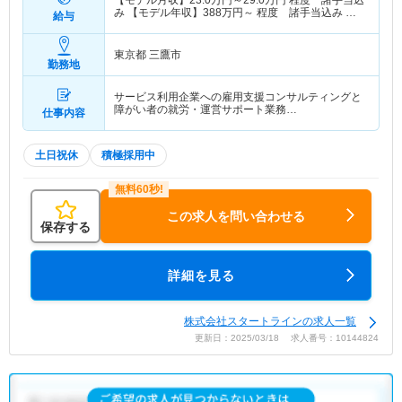
【モデル月収】
23.0
万円～
29.0
万円
程度 諸手当込
み 【モデル年収】
388
万円～
程度 諸手当込み 一
給与
般職・2年目
東京都 三鷹市
勤務地
サービス利用企業への雇用支援コンサルティングと
障がい者の就労・運営サポート業務…
仕事内容
土日祝休
積極採用中
この求人を問い合わせる
保存する
詳細を見る
株式会社スタートラインの求人一覧
更新日：2025/03/18 求人番号：10144824