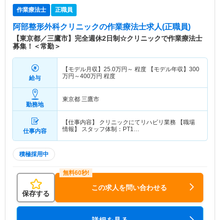
作業療法士
正職員
阿部整形外科クリニック
の作業療法士求人(正職員)
【東京都／三鷹市】完全週休2日制☆クリニックで作業療法士
募集！＜常勤＞
【モデル月収】
25.0
万円～
程度 【モデル年収】
300
万円～
400
万円
程度
給与
東京都 三鷹市
勤務地
【仕事内容】 クリニックにてリハビリ業務 【職場
情報】 スタッフ体制：PT1…
仕事内容
積極採用中
この求人を問い合わせる
保存する