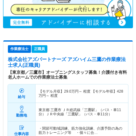
作業療法士
正職員
株式会社アズパートナーズ アズハイム三鷹
の作業療法
士求人(正職員)
【東京都／三鷹市】オープニングスタッフ募集！介護付き有料
老人ホームでの作業療法士募集
【モデル月収】
29.0
万円～
程度 【モデル年収】
428
万円～
程度
給与
東京都 三鷹市
ＪＲ総武線「三鷹駅」（バス・車11
分）ＪＲ中央線「三鷹駅」（バス・車11分）
勤務地
・関節可動域訓練、筋力強化訓練、介護予防の為の
筋力トレーニング等 ・個々に合…
仕事内容