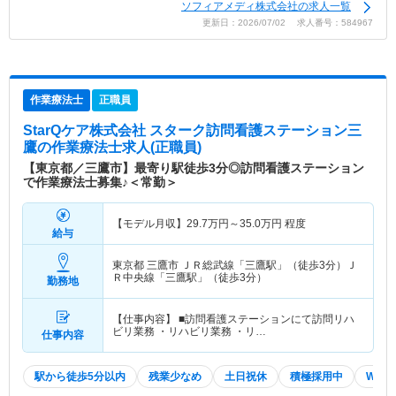
ソフィアメディ株式会社の求人一覧
更新日：2026/07/02 求人番号：584967
作業療法士
正職員
StarQケア株式会社 スターク訪問看護ステーション三
鷹
の作業療法士求人(正職員)
【東京都／三鷹市】最寄り駅徒歩3分◎訪問看護ステーション
で作業療法士募集♪＜常勤＞
【モデル月収】
29.7
万円～
35.0
万円
程度
給与
東京都 三鷹市
ＪＲ総武線「三鷹駅」（徒歩3分）Ｊ
Ｒ中央線「三鷹駅」（徒歩3分）
勤務地
【仕事内容】 ■訪問看護ステーションにて訪問リハ
ビリ業務 ・リハビリ業務 ・リ…
仕事内容
駅から徒歩5分以内
残業少なめ
土日祝休
積極採用中
WEB