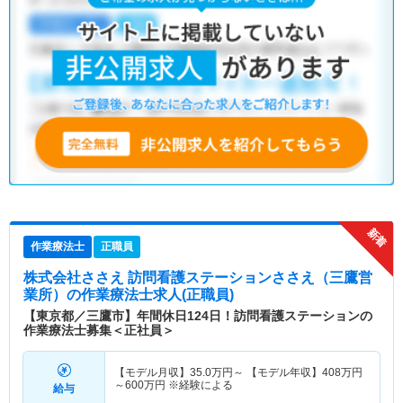
作業療法士
正職員
株式会社ささえ 訪問看護ステーションささえ（三鷹営
業所）
の作業療法士求人(正職員)
【東京都／三鷹市】年間休日124日！訪問看護ステーションの
作業療法士募集＜正社員＞
【モデル月収】
35.0
万円～
【モデル年収】
408
万円
～
600
万円
※経験による
給与