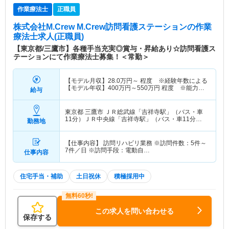
作業療法士
正職員
株式会社M.Crew M.Crew訪問看護ステーション
の作業
療法士求人(正職員)
【東京都/三鷹市】各種手当充実◎賞与・昇給あり☆訪問看護ス
テーションにて作業療法士募集！＜常勤＞
【モデル月収】
28.0
万円～
程度 ※経験年数による
【モデル年収】
400
万円～
550
万円
程度 ※能力・
給与
経験等を考慮
東京都 三鷹市
ＪＲ総武線「吉祥寺駅」（バス・車
11分）ＪＲ中央線「吉祥寺駅」（バス・車11分）
勤務地
他
【仕事内容】 訪問リハビリ業務 ※訪問件数：5件～
7件／日 ※訪問手段：電動自…
仕事内容
住宅手当・補助
土日祝休
積極採用中
この求人を問い合わせる
保存する