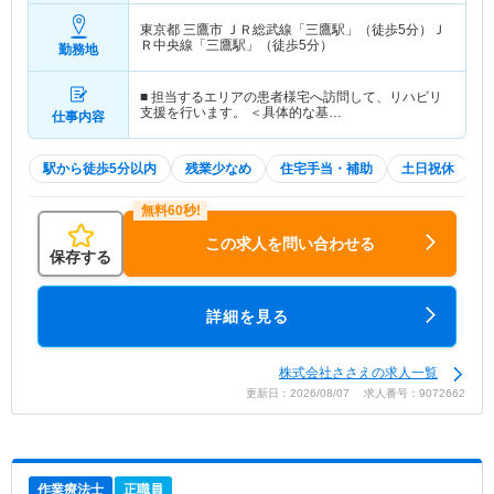
東京都 三鷹市
ＪＲ総武線「三鷹駅」（徒歩5分）Ｊ
Ｒ中央線「三鷹駅」（徒歩5分）
勤務地
■ 担当するエリアの患者様宅へ訪問して、リハビリ
支援を行います。 ＜具体的な基…
仕事内容
駅から徒歩5分以内
残業少なめ
住宅手当・補助
土日祝休
この求人を問い合わせる
保存する
詳細を見る
株式会社ささえの求人一覧
更新日：2026/08/07 求人番号：9072662
作業療法士
正職員