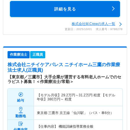
詳細を見る
株式会社M.Crewの求人一覧
更新日：2025/10/01 求人番号：9786278
作業療法士
正職員
株式会社ニチイケアパレス ニチイホーム三鷹
の作業療
法士求人(正職員)
【東京都／三鷹市】大手企業が運営する有料老人ホームでのセ
ラピスト募集！＜作業療法士/常勤＞
【モデル月収】
29.2
万円～
31.2
万円
程度 【モデル
年収】
380
万円～
程度
給与
東京都 三鷹市
京王線「仙川駅」（バス・車6分）
勤務地
【仕事内容】 機能訓練指導業務全般
仕事内容