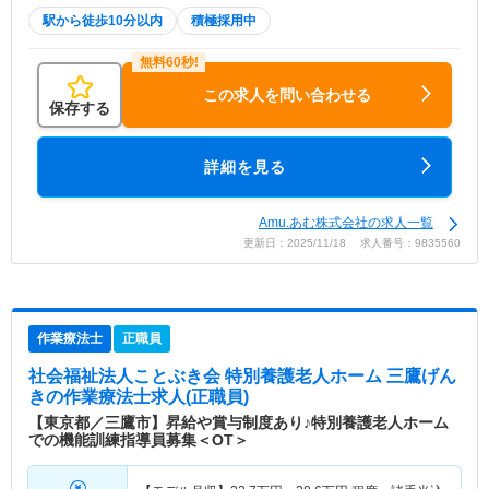
駅から徒歩10分以内
積極採用中
この求人を問い合わせる
保存する
詳細を見る
Amu.あむ株式会社の求人一覧
更新日：2025/11/18 求人番号：9835560
作業療法士
正職員
社会福祉法人ことぶき会 特別養護老人ホーム 三鷹げん
き
の作業療法士求人(正職員)
【東京都／三鷹市】昇給や賞与制度あり♪特別養護老人ホーム
での機能訓練指導員募集＜OT＞