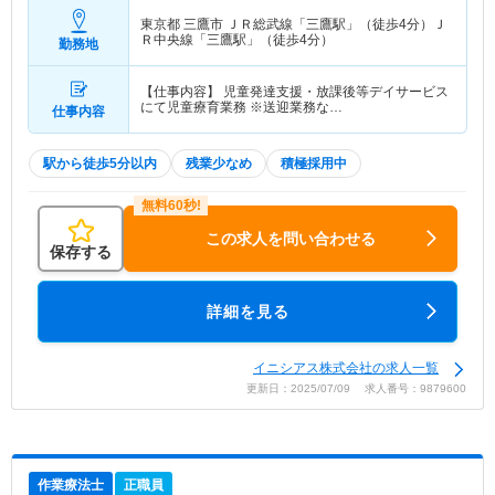
東京都 三鷹市
ＪＲ総武線「三鷹駅」（徒歩4分）Ｊ
Ｒ中央線「三鷹駅」（徒歩4分）
勤務地
【仕事内容】 児童発達支援・放課後等デイサービス
にて児童療育業務 ※送迎業務な…
仕事内容
駅から徒歩5分以内
残業少なめ
積極採用中
この求人を問い合わせる
保存する
詳細を見る
イニシアス株式会社の求人一覧
更新日：2025/07/09 求人番号：9879600
作業療法士
正職員