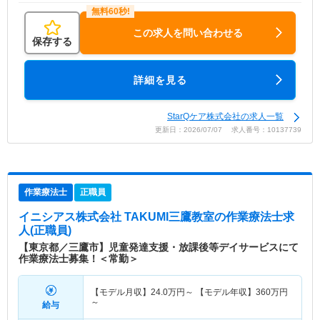
この求人を問い合わせる
保存する
詳細を見る
StarQケア株式会社の求人一覧
更新日：2026/07/07 求人番号：10137739
作業療法士
正職員
イニシアス株式会社 TAKUMI三鷹教室
の作業療法士求
人(正職員)
【東京都／三鷹市】児童発達支援・放課後等デイサービスにて
作業療法士募集！＜常勤＞
【モデル月収】
24.0
万円～
【モデル年収】
360
万円
～
給与