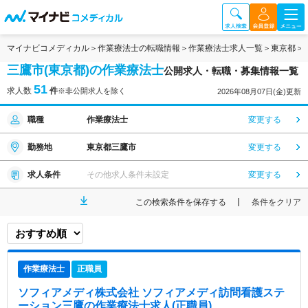
マイナビコメディカル
作業療法士の転職情報
作業療法士求人一覧
東京都
三鷹市(東京都)の作業療法士
公開求人・転職・募集情報一覧
51
求人数
件
※非公開求人を除く
2026年08月07日(金)更新
職種
作業療法士
変更する
勤務地
東京都三鷹市
変更する
求人条件
その他求人条件未設定
変更する
この検索条件を保存する
条件をクリア
作業療法士
正職員
ソフィアメディ株式会社 ソフィアメディ訪問看護ステ
ーション三鷹
の作業療法士求人(正職員)