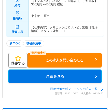
【モデル月収】
25.0
万円～
※新卒 【モデル年収】
300
万円～
400
万円
程度
給与
東京都 三鷹市
勤務地
【仕事内容】 クリニックにてリハビリ業務 【職場
情報】 スタッフ体制：PT1…
仕事内容
新卒OK
積極採用中
この求人を問い合わせる
保存する
詳細を見る
阿部整形外科クリニックの求人一覧
更新日：2025/10/27 求人番号：9839492