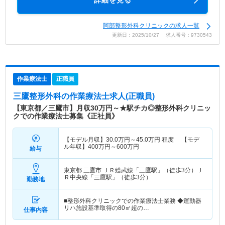
詳細を見る
阿部整形外科クリニックの求人一覧
更新日：2025/10/27 求人番号：9730543
作業療法士
正職員
三鷹整形外科
の作業療法士求人(正職員)
【東京都／三鷹市】月収30万円～★駅チカ◎整形外科クリニッ
クでの作業療法士募集《正社員》
【モデル月収】
30.0
万円～
45.0
万円
程度 【モデ
ル年収】
400
万円～
600
万円
給与
東京都 三鷹市
ＪＲ総武線「三鷹駅」（徒歩3分）Ｊ
Ｒ中央線「三鷹駅」（徒歩3分）
勤務地
■整形外科クリニックでの作業療法士業務 ◆運動器
リハ施設基準取得の80㎡超の…
仕事内容