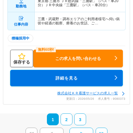
東京都 三鷹市
ＪＲ総武線「三鷹駅」（バス・車20
分）ＪＲ中央線「三鷹駅」（バス・車20分）
勤務地
三鷹・武蔵野・調布エリアのご利用者様宅へ伺い病
状や経過の観察、療養のお世話、ご…
仕事内容
積極採用中
この求人を問い合わせる
保存する
詳細を見る
株式会社ＫＲ看護サービスの求人一覧
更新日：2026/05/26 求人番号：9080373
1
2
3