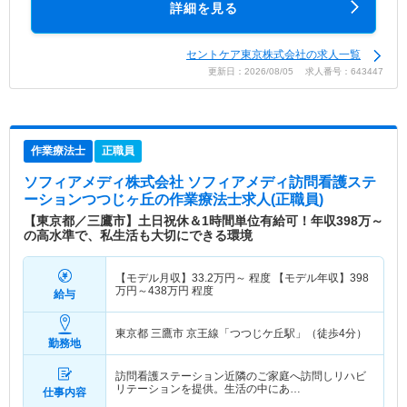
詳細を見る
セントケア東京株式会社の求人一覧
更新日：2026/08/05 求人番号：643447
作業療法士
正職員
ソフィアメディ株式会社 ソフィアメディ訪問看護ステ
ーションつつじヶ丘
の作業療法士求人(正職員)
【東京都／三鷹市】土日祝休＆1時間単位有給可！年収398万～
の高水準で、私生活も大切にできる環境
【モデル月収】
33.2
万円～
程度 【モデル年収】
398
万円～
438
万円
程度
給与
東京都 三鷹市
京王線「つつじケ丘駅」（徒歩4分）
勤務地
訪問看護ステーション近隣のご家庭へ訪問しリハビ
リテーションを提供。生活の中にあ…
仕事内容