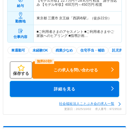
【モデル月収】
22.7
万円～
28.6
万円
程度 諸手当込
み 【モデル年収】
400
万円～
450
万円
程度
給与
東京都 三鷹市
京王線「西調布駅」（徒歩22分）
勤務地
■ご利用者さまのアセスメント ■ご利用者さまやご
家族へのヒアリング ■指導計画…
仕事内容
車通勤可
未経験OK
残業少なめ
住宅手当・補助
託児所・
この求人を問い合わせる
保存する
詳細を見る
社会福祉法人ことぶき会の求人一覧
更新日：2025/10/02 求人番号：9723510