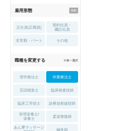
残業少なめ
寮・借り上げ
雇用形態
託児所・
住宅手当・補助
育児補助
契約社員・
正社員(正職員)
土日祝休
無資格 OK
嘱託社員
非常勤・パート
積極採用中
WEB面接OK
その他
2027年4月入職可
夏～秋入職可
職種を変更する
※単一選択
1月入職可
理学療法士
作業療法士
言語聴覚士
臨床検査技師
臨床工学技士
診療放射線技師
管理栄養士/
柔道整復師
栄養士
あん摩マッサージ
鍼灸師