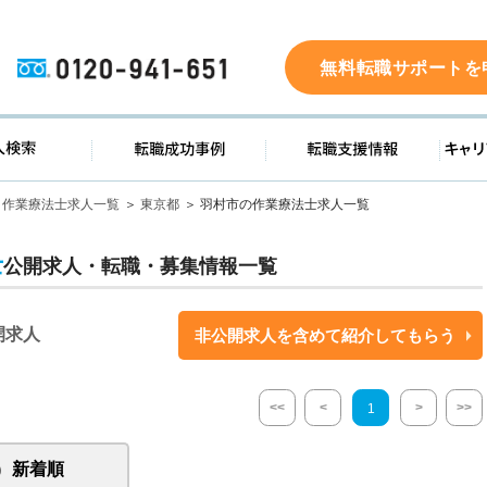
0120-941-651
無料転職サポートを
ド
求人検索
転職成功事例
転職支
作業療法士求人一覧
東京都
羽村市の作業療法士求人一覧
士
公開求人・転職・募集情報一覧
開求人
非公開求人を含めて紹介してもらう
<<
<
>
>>
1
新着順