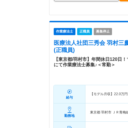
作業療法士
正職員
募集停止
医療法人社団三秀会 羽村三
(正職員)
【東京都/羽村市】年間休日120日
にて作業療法士募集♪＜常勤＞
【モデル月収】
22.0
万円
給与
東京都 羽村市
ＪＲ青梅
勤務地