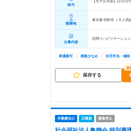
【モデル月収】
22.0
万円
給与
東京都 羽村市
ＪＲ八高
勤務地
訪問リハビリテーション
仕事内容
車通勤可
残業少なめ
住宅手当・補助
保存する
作業療法士
正職員
募集停止
社会福祉法人亀鶴会 特別養