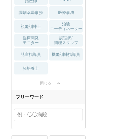
指圧師
調剤薬局事務
医療事務
治験
視能訓練士
コーディネーター
臨床開発
調理師/
モニター
調理スタッフ
児童指導員
機能訓練指導員
胚培養士
閉じる
フリーワード