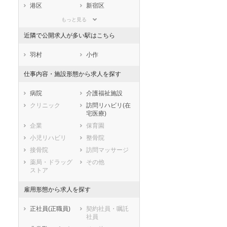
滋賀県
京都府
大阪府
港区
新宿区
兵庫県
奈良県
和歌山県
文京区
台東区
もっと見る
鳥取県
島根県
岡山県
墨田区
江東区
近隣で公開求人が多い駅はこちら
広島県
山口県
徳島県
品川区
目黒区
香川県
愛媛県
高知県
大田区
世田谷区
羽村
小作
福岡県
佐賀県
長崎県
渋谷区
中野区
仕事内容・施設形態から求人を探す
熊本県
大分県
宮崎県
杉並区
豊島区
鹿児島県
沖縄県
北区
荒川区
病院
介護福祉施設
板橋区
練馬区
クリニック
訪問リハビリ(在
宅医療)
足立区
葛飾区
企業
保育園
江戸川区
小児リハビリ
整骨院
市部
接骨院
訪問マッサージ
八王子市
立川市
薬局・ドラッグ
その他
武蔵野市
三鷹市
ストア
青梅市
府中市
昭島市
調布市
雇用形態から求人を探す
町田市
小金井市
正社員(正職員)
契約社員・嘱託
小平市
日野市
社員
東村山市
国分寺市