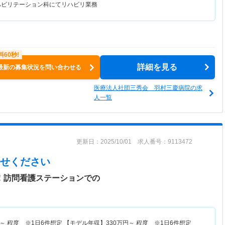
ハビリテーション科にてリハビリ業務
詳細を見る
最新の募集状況を問い合わせる
医療法人社団三秀会 羽村三慶病院の求
人一覧
更新日：2025/10/01 求人番号：9113472
せください
日！訪問看護ステーションでの
～
程度 ※1日6件想定 【モデル年収】
330
万円～
程度 ※1日6件想定