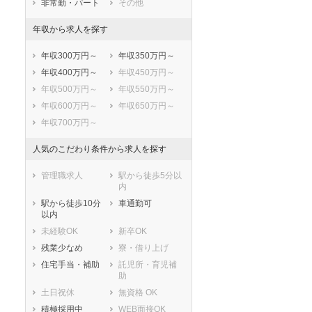
非常勤・パート
その他
国立市
福生市
年収から求人を探す
狛江市
東大和市
清瀬市
東久留米市
年収300万円～
年収350万円～
武蔵村山市
多摩市
年収400万円～
年収450万円～
稲城市
羽村市
年収500万円～
年収550万円～
あきる野市
西東京市
年収600万円～
年収650万円～
西多摩郡瑞穂町
西多摩郡日の出
年収700万円～
町
西多摩郡檜原村
西多摩郡奥多摩
人気のこだわり条件から求人を探す
町
大島町
利島村
管理職求人
駅から徒歩5分以
新島村
神津島村
内
三宅村
御蔵島村
駅から徒歩10分
車通勤可
以内
八丈島八丈町
青ヶ島村
未経験OK
新卒OK
小笠原村
残業少なめ
寮・借り上げ
住宅手当・補助
託児所・育児補
助
土日祝休
無資格 OK
積極採用中
WEB面接OK