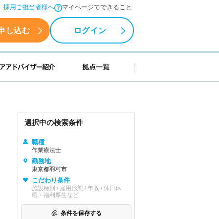
採用ご担当者様へ
マイページでできること
申し込む
ログイン
援情報
キャリアアドバイザー紹介
拠点一覧
選択中の検索条件
職種
作業療法士
勤務地
東京都羽村市
こだわり条件
施設種別 / 雇用形態 / 年収 / 休日休
暇・福利厚生など
条件を保存する