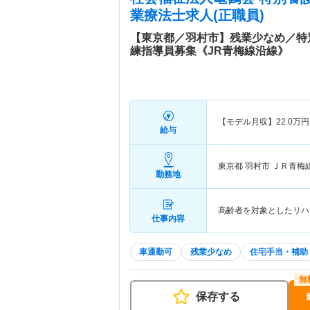
業療法士求人(正職員)
【東京都／羽村市】残業少なめ／特
練指導員募集《JR青梅線沿線》
【モデル月収】
22.0
万円
給与
東京都 羽村市
ＪＲ青梅
勤務地
高齢者を対象としたリハ
仕事内容
車通勤可
残業少なめ
住宅手当・補助
保存する