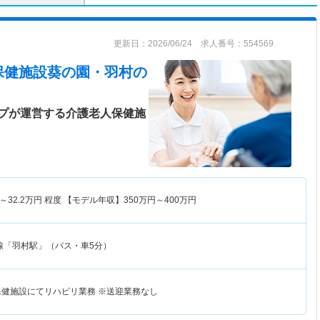
更新日：2026/06/24 求人番号：554569
保健施設葵の園・羽村
の
プが運営する介護老人保健施
～
32.2
万円
程度 【モデル年収】
350
万円～
400
万円
線「羽村駅」（バス・車5分）
保健施設にてリハビリ業務 ※送迎業務なし