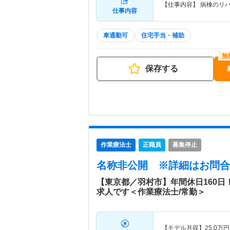
【仕事内容】 病棟のリ
仕事内容
車通勤可
住宅手当・補助
保存する
作業療法士
正職員
募集停止
名称非公開
※詳細はお問合
【東京都／羽村市】年間休日160
求人です＜作業療法士/常勤＞
【モデル月収】
25.0
万円