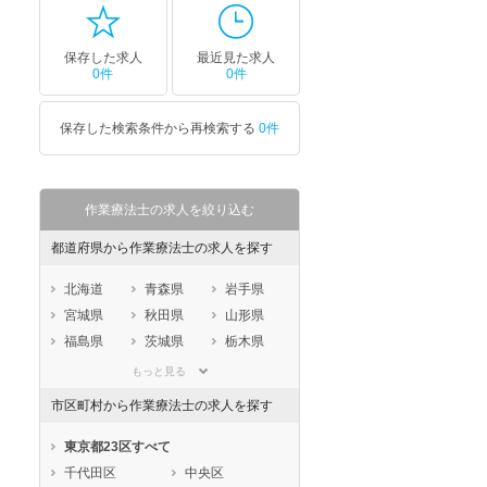
保存した求人
最近見た求人
0件
0件
保存した検索条件から再検索する
0件
作業療法士の求人を絞り込む
都道府県から作業療法士の求人を探す
北海道
青森県
岩手県
宮城県
秋田県
山形県
福島県
茨城県
栃木県
群馬県
埼玉県
千葉県
もっと見る
東京都
神奈川県
新潟県
市区町村から作業療法士の求人を探す
山梨県
長野県
富山県
石川県
福井県
岐阜県
東京都23区すべて
静岡県
愛知県
三重県
千代田区
中央区