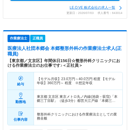
LE.O.VE 株式会社の求人一覧
更新日：2026/07/03 求人番号：643014
作業療法士
正職員
医療法人社団本郷会 本郷整形外科
の作業療法士求人(正
職員)
【東京都／文京区】年間休日156日☆整形外科クリニックにお
ける作業療法士のお仕事です♪＜正社員＞
【モデル月収】
23.0
万円～
40.0
万円
程度 【モデル
年収】
360
万円～
程度 ※想定年収
給与
東京都 文京区
東京メトロ丸ノ内線(池袋－荻窪)「本
郷三丁目駅」（徒歩3分）都営大江戸線「本郷三丁
勤務地
目駅」（徒歩3分）
整形外科クリニックにおける作業療法士としての業
務全般
仕事内容