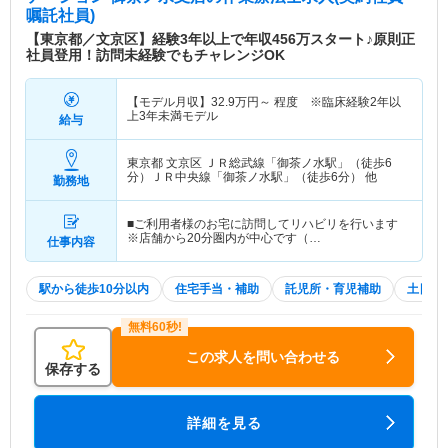
嘱託社員)
【東京都／文京区】経験3年以上で年収456万スタート♪原則正
社員登用！訪問未経験でもチャレンジOK
【モデル月収】
32.9
万円～
程度 ※臨床経験2年以
上3年未満モデル
給与
東京都 文京区
ＪＲ総武線「御茶ノ水駅」（徒歩6
分）ＪＲ中央線「御茶ノ水駅」（徒歩6分） 他
勤務地
■ご利用者様のお宅に訪問してリハビリを行います
※店舗から20分圏内が中心です（…
仕事内容
駅から徒歩10分以内
住宅手当・補助
託児所・育児補助
土日祝
この求人を問い合わせる
保存する
詳細を見る