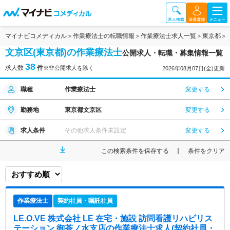
マイナビコメディカル
作業療法士の転職情報
作業療法士求人一覧
東京都
文京区(東京都)の作業療法士
公開求人・転職・募集情報一覧
38
求人数
件
※非公開求人を除く
2026年08月07日(金)更新
職種
作業療法士
変更する
勤務地
東京都文京区
変更する
求人条件
その他求人条件未設定
変更する
この検索条件を保存する
条件をクリア
作業療法士
契約社員・嘱託社員
LE.O.VE 株式会社 LE 在宅・施設 訪問看護リハビリス
テーション 御茶ノ水支店
の作業療法士求人(契約社員・