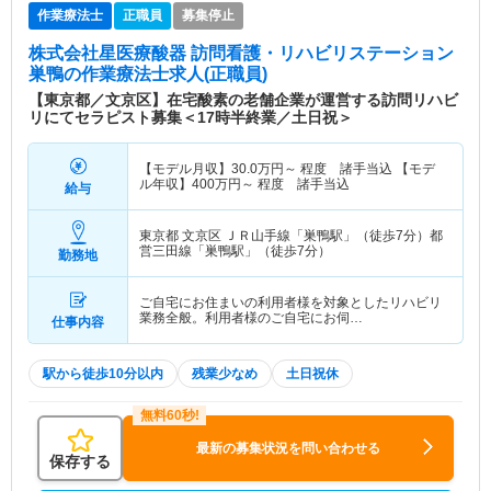
作業療法士
正職員
募集停止
株式会社星医療酸器 訪問看護・リハビリステーション
巣鴨
の作業療法士求人(正職員)
【東京都／文京区】在宅酸素の老舗企業が運営する訪問リハビ
リにてセラピスト募集＜17時半終業／土日祝＞
【モデル月収】
30.0
万円～
程度 諸手当込 【モデ
ル年収】
400
万円～
程度 諸手当込
給与
東京都 文京区
ＪＲ山手線「巣鴨駅」（徒歩7分）都
営三田線「巣鴨駅」（徒歩7分）
勤務地
ご自宅にお住まいの利用者様を対象としたリハビリ
業務全般。利用者様のご自宅にお伺…
仕事内容
駅から徒歩10分以内
残業少なめ
土日祝休
最新の募集状況を問い合わせる
保存する