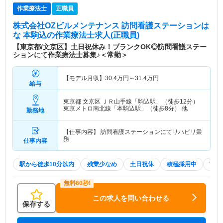
作業療法士
正職員
株式会社OZビルメンテナンス 訪問看護ステーションは
な 本駒込
の作業療法士求人(正職員)
【東京都/文京区】土日祝休み！ブランクOK◎訪問看護ステー
ションにて作業療法士募集♪＜常勤＞
【モデル月収】
30.4
万円～
31.4
万円
給与
東京都 文京区
ＪＲ山手線「駒込駅」（徒歩12分）
東京メトロ南北線「本駒込駅」（徒歩8分） 他
勤務地
【仕事内容】 訪問看護ステーションにてリハビリ業
務
仕事内容
駅から徒歩10分以内
残業少なめ
土日祝休
積極採用中
WE
この求人を問い合わせる
保存する