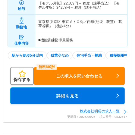
【モデル月収】
22.8
万円～
程度（諸手当込） 【モ
デル年収】
342
万円～
程度（諸手当込）
給与
東京都 文京区
東京メトロ丸ノ内線(池袋－荻窪)「茗
荷谷駅」（徒歩4分）
勤務地
■機能訓練指導員業務
仕事内容
駅から徒歩5分以内
残業少なめ
住宅手当・補助
積極採用中
この求人を問い合わせる
保存する
詳細を見る
株式会社明昭の求人一覧
更新日：2026/05/26 求人番号：9832617