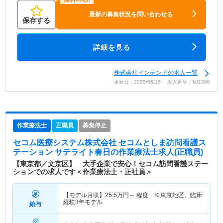
最新の募集状況を問い合わせる
保存する
詳細を見る
株式会社インテンドの求人一覧
更新日：2025/06/16 求人番号：501396
作業療法士
正職員
募集停止
セコム医療システム株式会社 セコムとしま訪問看護ス
テーション サテライト春日
の作業療法士求人(正職員)
【東京都／文京区】 大手企業で安心！セコム訪問看護ステー
ションでの求人です＜作業療法士・正社員＞
【モデル月収】
25.5
万円～
程度 ※東京地区、臨床
経験3年モデル
給与