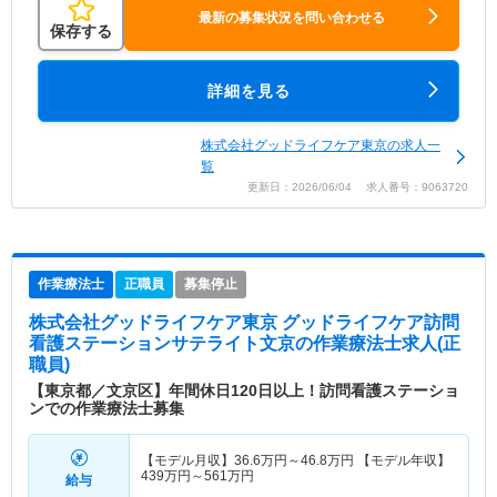
最新の募集状況を問い合わせる
保存する
詳細を見る
株式会社グッドライフケア東京の求人一
覧
更新日：2026/06/04 求人番号：9063720
作業療法士
正職員
募集停止
株式会社グッドライフケア東京 グッドライフケア訪問
看護ステーションサテライト文京
の作業療法士求人(正
職員)
【東京都／文京区】年間休日120日以上！訪問看護ステーショ
ンでの作業療法士募集
【モデル月収】
36.6
万円～
46.8
万円
【モデル年収】
439
万円～
561
万円
給与