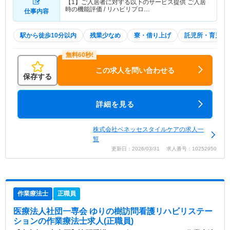
【1】ご入居者に対する以下のサービス提供 ご入居
時の機能評価 / リハビリプロ…
仕事内容
駅から徒歩10分以内
残業少なめ
寮・借り上げ
託児所・育児補
この求人を問い合わせる
保存する
詳細を見る
株式会社ベネッセスタイルケアの求人一
覧
更新日：2026/03/31 求人番号：10252950
作業療法士
正職員
医療法人社団一専会 ゆりの樹訪問看護リハビリステー
ション
の作業療法士求人(正職員)