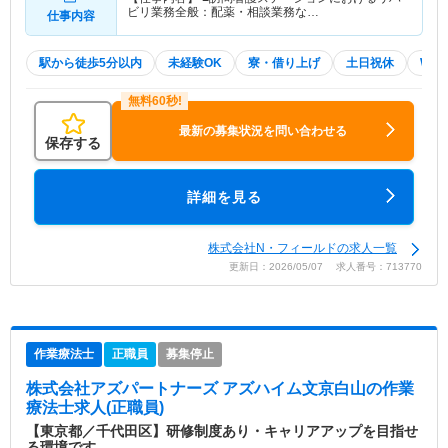
ビリ業務全般：配薬・相談業務な…
仕事内容
駅から徒歩5分以内
未経験OK
寮・借り上げ
土日祝休
WE
最新の募集状況を問い合わせる
保存する
詳細を見る
株式会社N・フィールドの求人一覧
更新日：2026/05/07 求人番号：713770
作業療法士
正職員
募集停止
株式会社アズパートナーズ アズハイム文京白山
の作業
療法士求人(正職員)
【東京都／千代田区】研修制度あり・キャリアアップを目指せ
る環境です