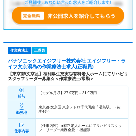
作業療法士
正職員
パナソニックエイジフリー株式会社 エイジフリー・ラ
イフ文京湯島
の作業療法士求人(正職員)
【東京都/文京区】福利厚生充実◎有料老人ホームにてリハビリ
スタッフリーダー募集☆＜作業療法士/常勤＞
【モデル月収】
27.9
万円～
31.9
万円
給与
東京都 文京区
東京メトロ千代田線「湯島駅」（徒
歩4分）
勤務地
【仕事内容】 ■有料老人ホームにてリハビリスタッ
フ・リーダー業務全般 ・機能訓…
仕事内容