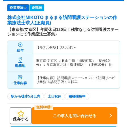
作業療法士
正職員
株式会社MIKOTO まるまる訪問看護ステーション
の作
業療法士求人(正職員)
【東京都/文京区】年間休日120日！残業なし☆訪問看護ステー
ションにて作業療法士募集♪
【モデル月収】
30.0
万円～
給与
東京都 文京区
ＪＲ山手線「御徒町駅」（徒歩10
分）ＪＲ京浜東北線「御徒町駅」（徒歩10分） 他
勤務地
【仕事内容】 訪問看護ステーションにて訪問リハビ
リ業務 ※訪問手段：自転車
仕事内容
駅から徒歩5分以内
土日祝休
積極採用中
この求人を問い合わせる
保存する