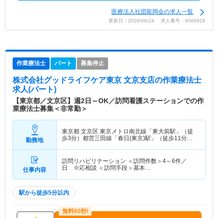
医療法人社団龍岡会の求人一覧
更新日：2026/06/24 求人番号：9066928
作業療法士
パート
募集停止
株式会社グッドライフケア東京 文京支店
の作業療法士
求人(パート)
【東京都／文京区】週2日～OK／訪問看護ステーションでの作
業療法士募集＜非常勤＞
東京都 文京区
東京メトロ南北線「東大前駅」（徒
歩3分）都営三田線「春日(東京)駅」（徒歩11分）
勤務地
他
訪問リハビリテーション ＜訪問件数＞4～6件／
日 ※応相談 ＜訪問手段＞基本…
仕事内容
駅から徒歩5分以内