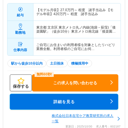
【モデル月収】
27.0
万円～
程度 諸手当込み 【モ
デル年収】
420
万円～
程度 諸手当込み
給与
東京都 文京区
東京メトロ丸ノ内線(池袋－荻窪)「後
楽園駅」（徒歩10分）東京メトロ南北線「後楽園
勤務地
駅」（徒歩10分） 他
ご自宅にお住まいの利用者様を対象としたリハビリ
業務全般。利用者様のご自宅にお伺…
仕事内容
駅から徒歩10分以内
土日祝休
積極採用中
この求人を問い合わせる
保存する
詳細を見る
株式会社日本在宅ケア教育研究所の求人
一覧
更新日：2025/10/30 求人番号：602187