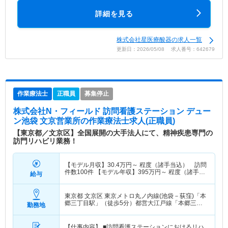
詳細を見る
株式会社星医療酸器の求人一覧
更新日：2026/05/08 求人番号：642679
作業療法士
正職員
募集停止
株式会社N・フィールド 訪問看護ステーション デュー
ン池袋 文京営業所
の作業療法士求人(正職員)
【東京都／文京区】全国展開の大手法人にて、精神疾患専門の
訪門リハビリ業務！
【モデル月収】
30.4
万円～
程度（諸手当込） 訪問
件数100件 【モデル年収】
395
万円～
程度（諸手当
給与
込）
東京都 文京区
東京メトロ丸ノ内線(池袋－荻窪)「本
郷三丁目駅」（徒歩5分）都営大江戸線「本郷三丁
勤務地
目駅」（徒歩5分）
【仕事内容】 ■訪問看護ステーションにおけるリハ