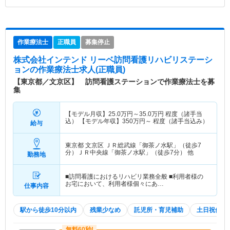
作業療法士
正職員
募集停止
株式会社インテンド リーベ訪問看護リハビリステーシ
ョン
の作業療法士求人(正職員)
【東京都／文京区】 訪問看護ステーションで作業療法士を募
集
【モデル月収】
25.0
万円～
35.0
万円
程度（諸手当
込） 【モデル年収】
350
万円～
程度（諸手当込み）
給与
東京都 文京区
ＪＲ総武線「御茶ノ水駅」（徒歩7
分）ＪＲ中央線「御茶ノ水駅」（徒歩7分） 他
勤務地
■訪問看護におけるリハビリ業務全般 ■利用者様の
お宅において、利用者様個々にあ…
仕事内容
駅から徒歩10分以内
残業少なめ
託児所・育児補助
土日祝休