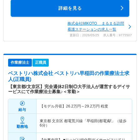
詳細を見る
株式会社MIKOTO まるまる訪問
看護ステーションの求人一覧
更新日：2026/05/25 求人番号：9775507
作業療法士
正職員
ベストリハ株式会社 ベストリハ早稲田
の作業療法士求
人(正職員)
【東京都/文京区】完全週休2日制◎大手法人が運営するデイサ
ービスにて作業療法士募集♪＜常勤＞
【モデル月収】
26.2
万円～
29.2
万円
程度
給与
東京都 文京区
都電荒川線「早稲田(都電)駅」（徒歩
6分）
勤務地