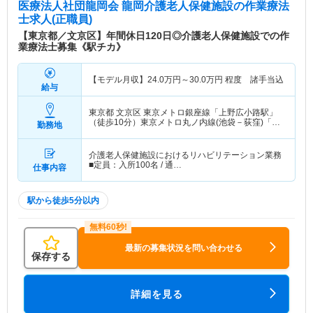
医療法人社団龍岡会 龍岡介護老人保健施設
の作業療法
士求人(正職員)
【東京都／文京区】年間休日120日◎介護老人保健施設での作
業療法士募集《駅チカ》
【モデル月収】
24.0
万円～
30.0
万円
程度 諸手当込
給与
東京都 文京区
東京メトロ銀座線「上野広小路駅」
（徒歩10分）東京メトロ丸ノ内線(池袋－荻窪)「本
勤務地
郷三丁目駅」（徒歩5分） 他
介護老人保健施設におけるリハビリテーション業務
■定員：入所100名 / 通…
仕事内容
駅から徒歩5分以内
最新の募集状況を問い合わせる
保存する
詳細を見る