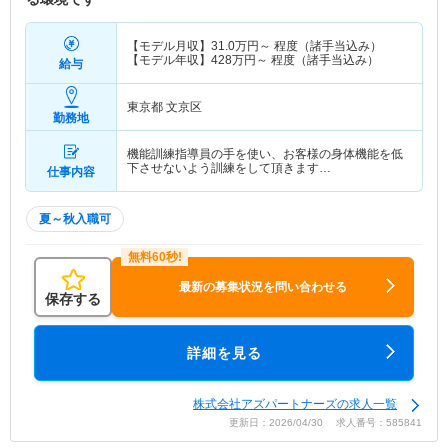
【モデル月収】
31.0
万円～
程度（諸手当込み）
【モデル年収】
428
万円～
程度（諸手当込み）
給与
東京都 文京区
勤務地
機能訓練指導員の手を使い、お客様の身体機能を低
下させないよう訓練をして頂きます…
仕事内容
夏～秋入職可
最新の募集状況を問い合わせる
保存する
詳細を見る
株式会社アズパートナーズの求人一覧
更新日：2026/04/30 求人番号：585841