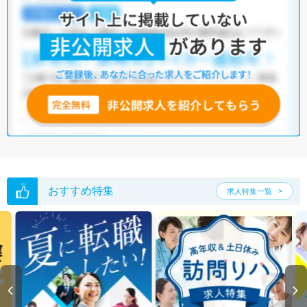
・
土日祝休
・
積極採用中
・
新卒OK
・
正社員(正職員)
・
病院
・
クリニック
・
介護福祉施設
・
訪問リハビリ(在宅医療)
・
小児リハビ
リ
・
保育園
他の条件でも人気の求人がございますので、「こだわり条件」から検索
いただくか、お気軽にお問い合わせください。
全国の作業療法士求人
から検索いただくことも可能です。
無料転職支援サービス
にお申し込みいただくと、ご希望条件をヒアリン
グした上で求人をご提案いたします。
ご希望条件がまだ定まっていない方は
人気の希望条件をピックアップし
た求人特集
をぜひご活用ください。
転職支援の他、情報収集や募集状況の確認も、お気軽にご相談くださ
い。
おすすめ特集
求人特集一覧