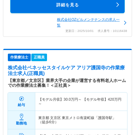
詳細を見る
株式会社OZビルメンテナンスの求人一
覧
更新日：2025/10/01 求人番号：10116438
作業療法士
正職員
株式会社ベネッセスタイルケア アリア護国寺
の作業療
法士求人(正職員)
【東京都／文京区】業界大手の企業が運営する有料老人ホーム
での作業療法士募集！＜正社員＞
【モデル月収】
30.0
万円～
【モデル年収】
420
万円
～
給与
東京都 文京区
東京メトロ有楽町線「護国寺駅」
（徒歩6分）
勤務地