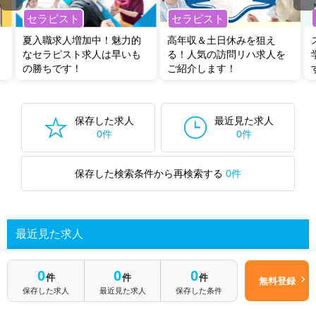
セラピスト
セラピスト
夏入職求人増加中！魅力的
高年収＆土日休みを狙え
なセラピスト求人は早いも
る！人気の訪問リハ求人を
の勝ちです！
ご紹介します！
保存した求人
最近見た求人
0件
0件
保存した検索条件から再検索する
0件
最近見た求人
0
0
0
件
件
件
無料登録
あなたが最近見た求人を表示します
保存した求人
最近見た求人
保存した条件