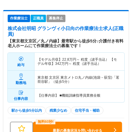
作業療法士
正職員
募集停止
株式会社明昭 グランヴィ小日向
の作業療法士求人(正職
員)
【東京都文京区／丸ノ内線】最寄駅から徒歩5分♪介護付き有料
老人ホームにて作業療法士の募集です！
【モデル月収】
22.8
万円～
程度（諸手当込） 【モ
デル年収】
342
万円～
程度（諸手当込）
給与
東京都 文京区
東京メトロ丸ノ内線(池袋－荻窪)「茗
荷谷駅」（徒歩5分）
勤務地
【仕事内容】 ■機能訓練指導員業務全般
仕事内容
駅から徒歩5分以内
残業少なめ
住宅手当・補助
最新の募集状況を問い合わせる