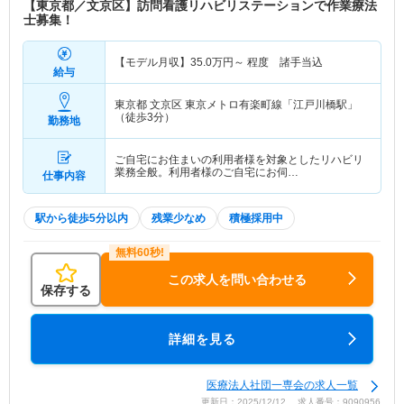
【東京都／文京区】訪問看護リハビリステーションで作業療法
士募集！
【モデル月収】
35.0
万円～
程度 諸手当込
給与
東京都 文京区
東京メトロ有楽町線「江戸川橋駅」
（徒歩3分）
勤務地
ご自宅にお住まいの利用者様を対象としたリハビリ
業務全般。利用者様のご自宅にお伺…
仕事内容
駅から徒歩5分以内
残業少なめ
積極採用中
この求人を問い合わせる
保存する
詳細を見る
医療法人社団一専会の求人一覧
更新日：2025/12/12 求人番号：9090956