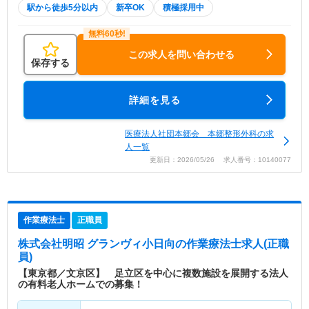
駅から徒歩5分以内
新卒OK
積極採用中
この求人を問い合わせる
保存する
詳細を見る
医療法人社団本郷会 本郷整形外科の求
人一覧
更新日：2026/05/26 求人番号：10140077
作業療法士
正職員
株式会社明昭 グランヴィ小日向
の作業療法士求人(正職
員)
【東京都／文京区】 足立区を中心に複数施設を展開する法人
の有料老人ホームでの募集！