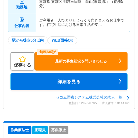
東京都 文京区
都営三田線「白山(東京)駅」（徒歩5
分）
勤務地
ご利用者一人ひとりとじっくり向き合えるお仕事で
す。在宅生活における日常生活の支…
仕事内容
駅から徒歩5分以内
WEB面接OK
最新の募集状況を問い合わせる
保存する
詳細を見る
セコム医療システム株式会社の求人一覧
更新日：2026/07/27 求人番号：9144161
作業療法士
正職員
募集停止