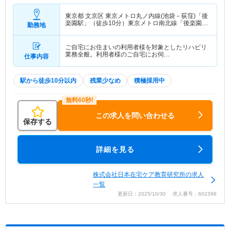
東京都 文京区
東京メトロ丸ノ内線(池袋－荻窪)「後
楽園駅」（徒歩10分）東京メトロ南北線「後楽園
勤務地
駅」（徒歩10分） 他
ご自宅にお住まいの利用者様を対象としたリハビリ
業務全般。利用者様のご自宅にお伺…
仕事内容
駅から徒歩10分以内
残業少なめ
積極採用中
この求人を問い合わせる
保存する
詳細を見る
株式会社日本在宅ケア教育研究所の求人
一覧
更新日：2025/10/30 求人番号：602398