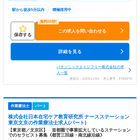
駅から徒歩5分以内
積極採用中
この求人を問い合わせる
保存する
詳細を見る
パナソニックエイジフリー株式会社の求
人一覧
更新日：2025/11/04 求人番号：9782878
作業療法士
パート
株式会社日本在宅ケア教育研究所 ナースステーション
東京文京
の作業療法士求人(パート)
【東京都／文京区】 首都圏で事業拡大しているステーション
でのセラピスト募集《都営三田線・南北線沿線》