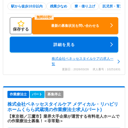
駅から徒歩10分以内
残業少なめ
寮・借り上げ
託児所・育児補
最新の募集状況を問い合わせる
保存する
詳細を見る
株式会社ベネッセスタイルケアの求人一
覧
更新日：2026/03/26 求人番号：10251831
作業療法士
パート
募集停止
株式会社ベネッセスタイルケア メディカル・リハビリ
ホームくらら武蔵境
の作業療法士求人(パート)
【東京都／三鷹市】業界大手企業が運営する有料老人ホームで
の作業療法士募集！＜非常勤＞