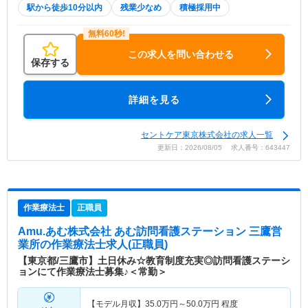
駅から徒歩10分以内
残業少なめ
積極採用中
この求人を問い合わせる
保存する
詳細を見る
セントケア東京株式会社の求人一覧
更新日：2026/08/05 求人番号：643447
作業療法士
正職員
Amu.あむ株式会社 あむ訪問看護ステーション 三鷹営
業所
の作業療法士求人(正職員)
【東京都/三鷹市】土日休み☆教育制度充実◎訪問看護ステーシ
ョンにて作業療法士募集♪＜常勤＞
【モデル月収】
35.0
万円～
50.0
万円
程度