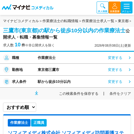
マイナビコメディカル
作業療法士の転職情報
作業療法士求人一覧
東京都
三鷹市(東京都)の駅から徒歩10分以内の作業療法士
公
開求人・転職・募集情報一覧
10
求人数
件
※非公開求人を除く
2026年08月08日(土)更新
職種
作業療法士
変更する
勤務地
東京都三鷹市
変更する
求人条件
駅から徒歩10分以内
変更する
この検索条件を保存する
条件をクリア
作業療法士
正職員
ソフィアメディ株式会社 ソフィアメディ訪問看護ステ