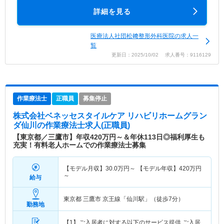
詳細を見る
医療法人社団松﨑整形外科医院の求人一
覧
更新日：2025/10/02 求人番号：9116129
作業療法士
正職員
募集停止
株式会社ベネッセスタイルケア リハビリホームグラン
ダ仙川
の作業療法士求人(正職員)
【東京都／三鷹市】年収420万円～＆年休113日◎福利厚生も
充実！有料老人ホームでの作業療法士募集
【モデル月収】
30.0
万円～
【モデル年収】
420
万円
～
給与
東京都 三鷹市
京王線「仙川駅」（徒歩7分）
勤務地
【1】ご入居者に対する以下のサービス提供 ご入居