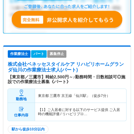
作業療法士
パート
募集停止
株式会社ベネッセスタイルケア リハビリホームグラン
ダ仙川
の作業療法士求人(パート)
【東京都／三鷹市】時給2,500円～♪勤務時間・日数相談可◎施
設での作業療法士募集《パート》
東京都 三鷹市
京王線「仙川駅」（徒歩7分）
勤務地
【1】ご入居者に対する以下のサービス提供 ご入居
時の機能評価 / リハビリプロ…
仕事内容
駅から徒歩10分以内