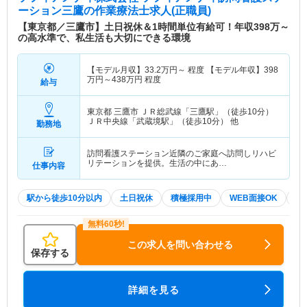
ーション三鷹
の作業療法士求人(正職員)
【東京都／三鷹市】土日祝休＆1時間単位有給可！年収398万～
の高水準で、私生活も大切にできる環境
【モデル月収】
33.2
万円～
程度 【モデル年収】
398
万円～
438
万円
程度
給与
東京都 三鷹市
ＪＲ総武線「三鷹駅」（徒歩10分）
ＪＲ中央線「武蔵境駅」（徒歩10分） 他
勤務地
訪問看護ステーション近隣のご家庭へ訪問しリハビ
リテーションを提供。生活の中にあ…
仕事内容
駅から徒歩10分以内
土日祝休
積極採用中
WEB面接OK
2
この求人を問い合わせる
保存する
詳細を見る