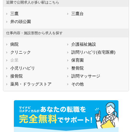
近隣で公開求人が多い駅はこちら
石川県
福井県
岐阜県
静岡県
三鷹
愛知県
三鷹台
三重県
滋賀県
井の頭公園
京都府
大阪府
兵庫県
奈良県
和歌山県
仕事内容・施設形態から求人を探す
鳥取県
島根県
岡山県
病院
介護福祉施設
広島県
山口県
徳島県
クリニック
訪問リハビリ(在宅医療)
香川県
愛媛県
高知県
企業
保育園
福岡県
佐賀県
長崎県
小児リハビリ
整骨院
熊本県
大分県
宮崎県
接骨院
訪問マッサージ
鹿児島県
沖縄県
薬局・ドラッグストア
その他