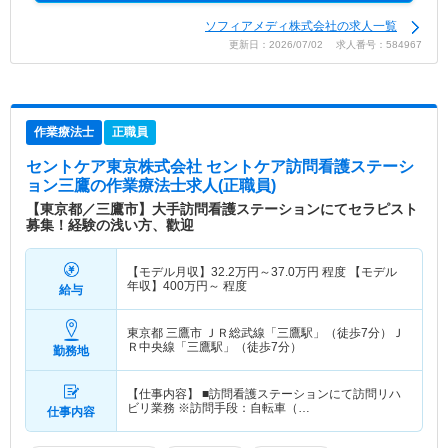
ソフィアメディ株式会社の求人一覧
更新日：2026/07/02 求人番号：584967
作業療法士
正職員
セントケア東京株式会社 セントケア訪問看護ステーシ
ョン三鷹
の作業療法士求人(正職員)
【東京都／三鷹市】大手訪問看護ステーションにてセラピスト
募集！経験の浅い方、歡迎
【モデル月収】
32.2
万円～
37.0
万円
程度 【モデル
年収】
400
万円～
程度
給与
東京都 三鷹市
ＪＲ総武線「三鷹駅」（徒歩7分）Ｊ
Ｒ中央線「三鷹駅」（徒歩7分）
勤務地
【仕事内容】 ■訪問看護ステーションにて訪問リハ
ビリ業務 ※訪問手段：自転車（…
仕事内容