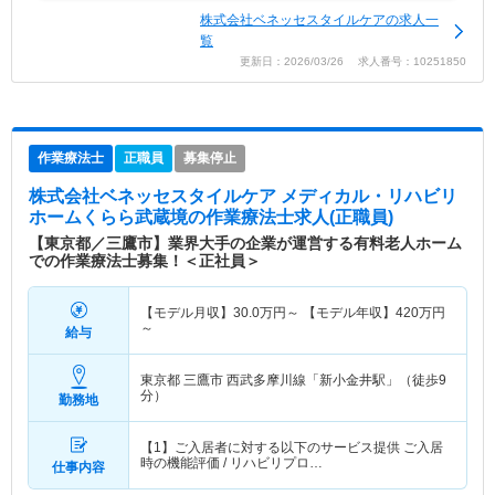
株式会社ベネッセスタイルケアの求人一
覧
更新日：2026/03/26 求人番号：10251850
作業療法士
正職員
募集停止
株式会社ベネッセスタイルケア メディカル・リハビリ
ホームくらら武蔵境
の作業療法士求人(正職員)
【東京都／三鷹市】業界大手の企業が運営する有料老人ホーム
での作業療法士募集！＜正社員＞
【モデル月収】
30.0
万円～
【モデル年収】
420
万円
～
給与
東京都 三鷹市
西武多摩川線「新小金井駅」（徒歩9
分）
勤務地
【1】ご入居者に対する以下のサービス提供 ご入居
時の機能評価 / リハビリプロ…
仕事内容