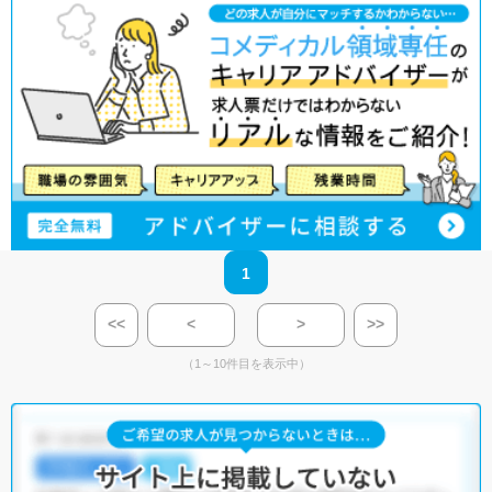
1
<<
<
>
>>
（1～10件目を表示中）