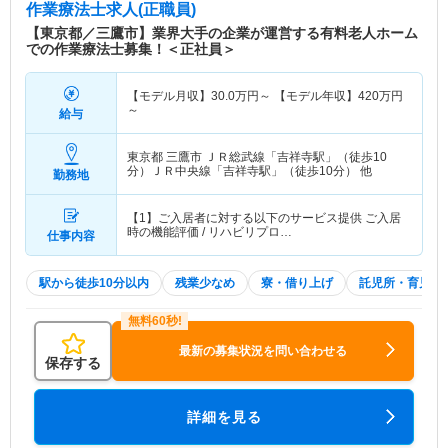
作業療法士求人(正職員)
【東京都／三鷹市】業界大手の企業が運営する有料老人ホーム
での作業療法士募集！＜正社員＞
【モデル月収】
30.0
万円～
【モデル年収】
420
万円
～
給与
東京都 三鷹市
ＪＲ総武線「吉祥寺駅」（徒歩10
分）ＪＲ中央線「吉祥寺駅」（徒歩10分） 他
勤務地
【1】ご入居者に対する以下のサービス提供 ご入居
時の機能評価 / リハビリプロ…
仕事内容
駅から徒歩10分以内
残業少なめ
寮・借り上げ
託児所・育児補
最新の募集状況を問い合わせる
保存する
詳細を見る