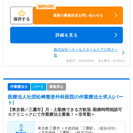
最新の募集状況を問い合わせる
保存する
詳細を見る
株式会社ベネッセスタイルケアの求人一
覧
更新日：2026/03/26 求人番号：9139311
作業療法士
パート
募集停止
医療法人社団松﨑整形外科医院
の作業療法士求人(パー
ト)
【東京都／三鷹市】月・土勤務できる方歓迎♪勤務時間相談可
☆クリニックにて作業療法士募集！＜非常勤＞
東京都 三鷹市
ＪＲ総武線「三鷹駅」（徒歩10分）
ＪＲ中央線「三鷹駅」（徒歩10分）