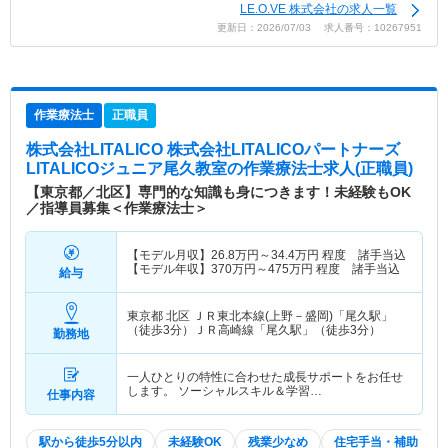
LE.O.VE 株式会社の求人一覧
更新日：2026/07/03 求人番号：10267951
作業療法士
正職員
株式会社LITALICO 株式会社LITALICOパートナーズ
LITALICOジュニア尾久教室
の作業療法士求人(正職員)
【東京都／北区】専門的な知識も身につきます！未経験もOK
／指導員募集＜作業療法士＞
【モデル月収】
26.8
万円～
34.4
万円
程度 諸手当込
【モデル年収】
370
万円～
475
万円
程度 諸手当込
給与
東京都 北区
ＪＲ東北本線(上野－盛岡)「尾久駅」
（徒歩3分）ＪＲ高崎線「尾久駅」（徒歩3分）
勤務地
一人ひとりの特性に合わせた成長サポートをお任せ
します。 ソーシャルスキル＆学習…
仕事内容
駅から徒歩5分以内
未経験OK
残業少なめ
住宅手当・補助