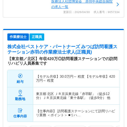
医療法人社団博栄会 赤羽中央総合病院
の求人一覧
更新日：2026/04/30 求人番号：9057334
作業療法士
正職員
株式会社ベストケア・パートナーズ みつば訪問看護ス
テーション赤羽
の作業療法士求人(正職員)
【東京都／北区】年収420万◎訪問看護ステーションでの訪問
リハビリ人員募集です
【モデル月収】
30.0
万円～
程度 【モデル年収】
420
万円～
程度
給与
東京都 北区
ＪＲ京浜東北線「赤羽駅」（徒歩12
分）ＪＲ京浜東北線「東十条駅」（徒歩9分） 他
勤務地
【仕事内容】 訪問看護ステーションにて訪問リハビ
リ業務 ＜ポイント＞ ■リハ…
仕事内容