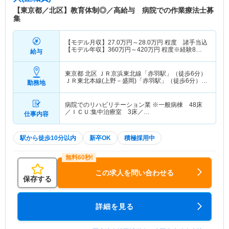
【東京都／北区】教育体制◎／高給与 病院での作業療法士募
集
【モデル月収】
27.0
万円～
28.0
万円
程度 諸手当込
【モデル年収】
360
万円～
420
万円
程度※経験8年
給与
目モデル
東京都 北区
ＪＲ京浜東北線「赤羽駅」（徒歩6分）
ＪＲ東北本線(上野－盛岡)「赤羽駅」（徒歩6分）
勤務地
他
病院でのリハビリテーション業 ※一般病棟 48床
／ＩＣＵ:集中治療室 3床／…
仕事内容
駅から徒歩10分以内
新卒OK
積極採用中
この求人を問い合わせる
保存する
詳細を見る