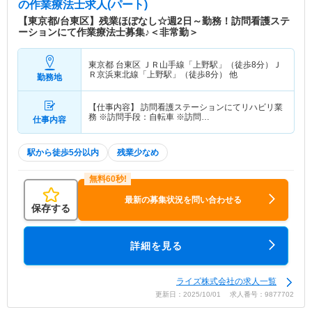
の作業療法士求人(パート)
【東京都/台東区】残業ほぼなし☆週2日～勤務！訪問看護ステ
ーションにて作業療法士募集♪＜非常勤＞
東京都 台東区
ＪＲ山手線「上野駅」（徒歩8分）Ｊ
Ｒ京浜東北線「上野駅」（徒歩8分） 他
勤務地
【仕事内容】 訪問看護ステーションにてリハビリ業
務 ※訪問手段：自転車 ※訪問…
仕事内容
駅から徒歩5分以内
残業少なめ
最新の募集状況を問い合わせる
保存する
詳細を見る
ライズ株式会社の求人一覧
更新日：2025/10/01 求人番号：9877702