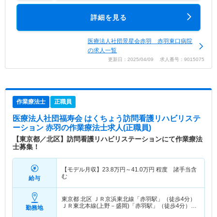
詳細を見る
医療法人社団景星会赤羽 赤羽東口病院
の求人一覧
更新日：2025/04/09 求人番号：9015075
作業療法士
正職員
医療法人社団福寿会 はくちょう訪問看護リハビリステ
ーション 赤羽
の作業療法士求人(正職員)
【東京都／北区】訪問看護リハビリステーションにて作業療法
士募集！
【モデル月収】
23.8
万円～
41.0
万円
程度 諸手当含
む
給与
東京都 北区
ＪＲ京浜東北線「赤羽駅」（徒歩4分）
ＪＲ東北本線(上野－盛岡)「赤羽駅」（徒歩4分）
勤務地
他