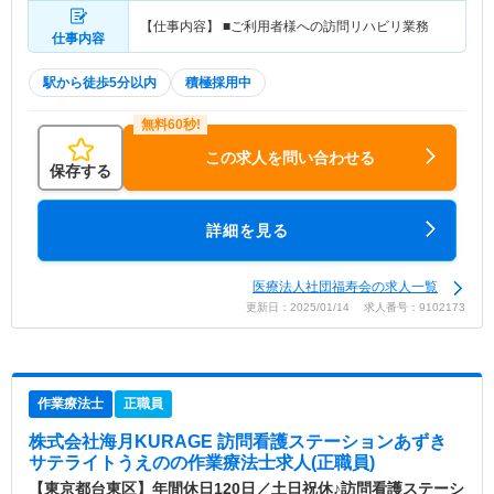
【仕事内容】 ■ご利用者様への訪問リハビリ業務
仕事内容
駅から徒歩5分以内
積極採用中
この求人を問い合わせる
保存する
詳細を見る
医療法人社団福寿会の求人一覧
更新日：2025/01/14 求人番号：9102173
作業療法士
正職員
株式会社海月KURAGE 訪問看護ステーションあずき
サテライトうえの
の作業療法士求人(正職員)
【東京都台東区】年間休日120日／土日祝休♪訪問看護ステーシ