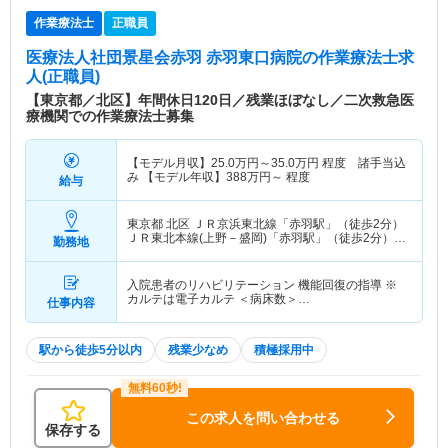
作業療法士
正職員
医療法人社団景星会赤羽 赤羽東口病院
の作業療法士求
人(正職員)
【東京都／北区】年間休日120日／残業ほぼなし／二次救急医
療機関での作業療法士募集
【モデル月収】
25.0
万円～
35.0
万円
程度 諸手当込
み 【モデル年収】
388
万円～
程度
給与
東京都 北区
ＪＲ京浜東北線「赤羽駅」（徒歩2分）
ＪＲ東北本線(上野－盛岡)「赤羽駅」（徒歩2分）
勤務地
他
入院患者のリハビリテーション 機能回復の指導 ※
カルテは電子カルテ ＜病床数＞…
仕事内容
駅から徒歩5分以内
残業少なめ
積極採用中
この求人を問い合わせる
保存する