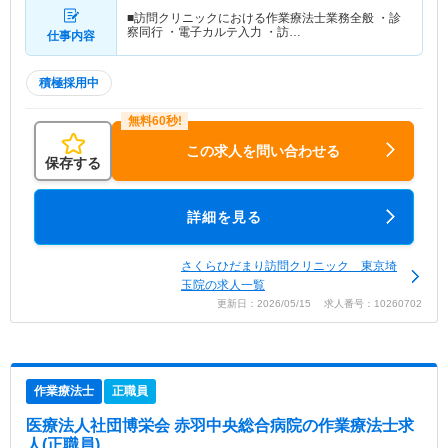
■訪問クリニックにおける作業療法士業務全般 ・診
察同行 ・電子カルテ入力 ・訪…
仕事内容
積極採用中
この求人を問い合わせる
保存する
詳細を見る
さくらひだまり訪問クリニック 東京埼
玉院の求人一覧
更新日：2026/05/15 求人番号：10260702
作業療法士
正職員
医療法人社団博栄会 赤羽中央総合病院
の作業療法士求
人(正職員)