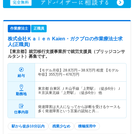
作業療法士
正職員
株式会社Ｋａｉｅｎ Kaien・ガクプロ
の作業療法士求
人(正職員)
【東京都】就労移行支援事業所で就労支援員（ブリッジコンサ
ルタント）募集です。
【モデル月収】
28.8
万円～
38.9
万円
程度 【モデル
年収】
355
万円～
476
万円
給与
東京都 台東区
ＪＲ山手線「上野駅」（徒歩6分）Ｊ
Ｒ京浜東北線「上野駅」（徒歩6分） 他
勤務地
発達障害は大人になってから診断を受けるケースも
多く発達障害という言葉の認知と共…
仕事内容
駅から徒歩10分以内
残業少なめ
積極採用中