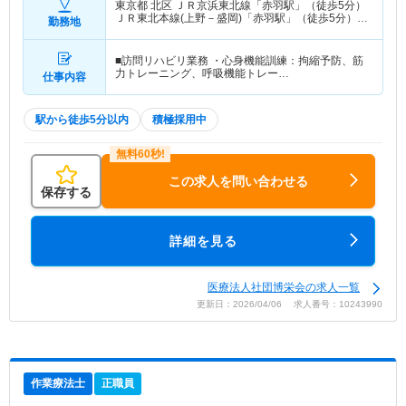
東京都 北区
ＪＲ京浜東北線「赤羽駅」（徒歩5分）
ＪＲ東北本線(上野－盛岡)「赤羽駅」（徒歩5分）
勤務地
他
■訪問リハビリ業務 ・心身機能訓練：拘縮予防、筋
力トレーニング、呼吸機能トレー…
仕事内容
駅から徒歩5分以内
積極採用中
この求人を問い合わせる
保存する
詳細を見る
医療法人社団博栄会の求人一覧
更新日：2026/04/06 求人番号：10243990
作業療法士
正職員