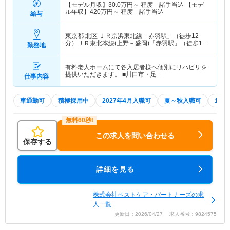
【モデル月収】
30.0
万円～
程度 諸手当込 【モデ
ル年収】
420
万円～
程度 諸手当込
給与
東京都 北区
ＪＲ京浜東北線「赤羽駅」（徒歩12
分）ＪＲ東北本線(上野－盛岡)「赤羽駅」（徒歩12
勤務地
分） 他
有料老人ホームにて各入居者様へ個別にリハビリを
提供いただきます。 ■川口市・足…
仕事内容
車通勤可
積極採用中
2027年4月入職可
夏～秋入職可
1月
この求人を問い合わせる
保存する
詳細を見る
株式会社ベストケア・パートナーズの求
人一覧
更新日：2026/04/27 求人番号：9824575