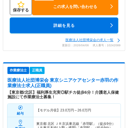
この求人を問い合わせる
保存する
詳細を見る
医療法人社団博栄会の求人一覧
更新日：2026/04/06 求人番号：10242089
作業療法士
正職員
医療法人社団博栄会 東京シニアケアセンター赤羽
の作
業療法士求人(正職員)
【東京都/北区】福利厚生充実◎駅チカ徒歩6分！介護老人保健
施設にて作業療法士募集！
【モデル月収】
23.0
万円～
26.0
万円
給与
東京都 北区
ＪＲ京浜東北線「赤羽駅」（徒歩9分）
ＪＲ東北本線(上野－盛岡)「赤羽駅」（徒歩9分）