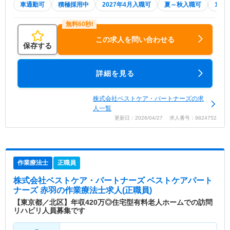
車通勤可
積極採用中
2027年4月入職可
夏～秋入職可
1月
この求人を問い合わせる
保存する
詳細を見る
株式会社ベストケア・パートナーズの求
人一覧
更新日：2026/04/27 求人番号：9824752
作業療法士
正職員
株式会社ベストケア・パートナーズ ベストケアパート
ナーズ 赤羽
の作業療法士求人(正職員)
【東京都／北区】年収420万◎住宅型有料老人ホームでの訪問
リハビリ人員募集です