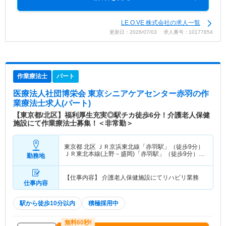
LE.O.VE 株式会社の求人一覧
更新日：2026/07/03 求人番号：10177854
作業療法士
パート
医療法人社団博栄会 東京シニアケアセンター赤羽
の作
業療法士求人(パート)
【東京都/北区】福利厚生充実◎駅チカ徒歩6分！介護老人保健
施設にて作業療法士募集！＜非常勤＞
東京都 北区
ＪＲ京浜東北線「赤羽駅」（徒歩9分）
ＪＲ東北本線(上野－盛岡)「赤羽駅」（徒歩9分）
勤務地
他
【仕事内容】 介護老人保健施設にてリハビリ業務
仕事内容
駅から徒歩10分以内
積極採用中