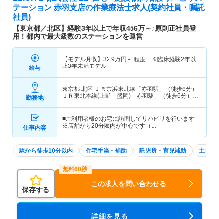
テーション 赤羽支店
の作業療法士求人(契約社員・嘱託
社員)
【東京都／北区】経験3年以上で年収456万～♪原則正社員登
用！都内で最大級数のステーションを運営
【モデル月収】
32.9
万円～
程度 ※臨床経験2年以
上3年未満モデル
給与
東京都 北区
ＪＲ京浜東北線「赤羽駅」（徒歩6分）
ＪＲ東北本線(上野－盛岡)「赤羽駅」（徒歩6分）
勤務地
他
■ご利用者様のお宅に訪問してリハビリを行います
※店舗から20分圏内が中心です（…
仕事内容
駅から徒歩10分以内
住宅手当・補助
託児所・育児補助
土日祝
この求人を問い合わせる
保存する
詳細を見る