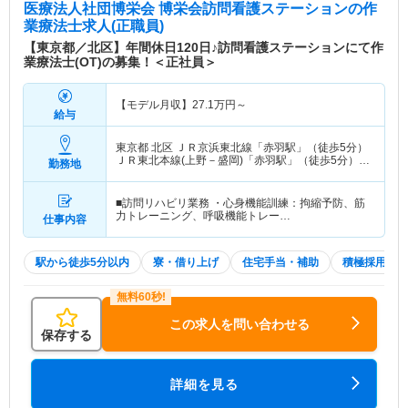
医療法人社団博栄会 博栄会訪問看護ステーション
の作
業療法士求人(正職員)
【東京都／北区】年間休日120日♪訪問看護ステーションにて作
業療法士(OT)の募集！＜正社員＞
【モデル月収】
27.1
万円～
給与
東京都 北区
ＪＲ京浜東北線「赤羽駅」（徒歩5分）
ＪＲ東北本線(上野－盛岡)「赤羽駅」（徒歩5分）
勤務地
他
■訪問リハビリ業務 ・心身機能訓練：拘縮予防、筋
力トレーニング、呼吸機能トレー…
仕事内容
駅から徒歩5分以内
寮・借り上げ
住宅手当・補助
積極採用中
この求人を問い合わせる
保存する
詳細を見る