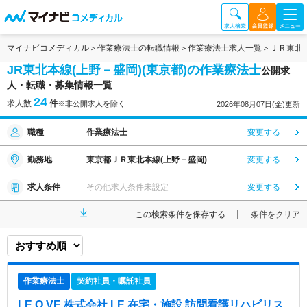
マイナビコメディカル
作業療法士の転職情報
作業療法士求人一覧
ＪＲ東北
JR東北本線(上野－盛岡)(東京都)の作業療法士
公開求
人・転職・募集情報一覧
24
求人数
件
※非公開求人を除く
2026年08月07日(金)更新
職種
作業療法士
変更する
勤務地
東京都ＪＲ東北本線(上野－盛岡)
変更する
求人条件
その他求人条件未設定
変更する
この検索条件を保存する
条件をクリア
作業療法士
契約社員・嘱託社員
LE.O.VE 株式会社 LE 在宅・施設 訪問看護リハビリス