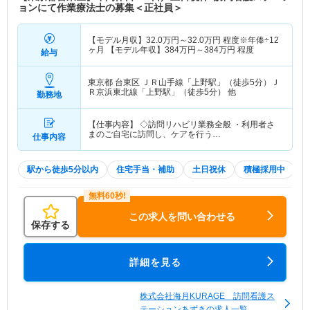
ョンにて作業療法士の募集＜正社員＞
【モデル月収】
32.0
万円～
32.0
万円
程度※年俸÷12
ヶ月 【モデル年収】
384
万円～
384
万円
程度
給与
東京都 台東区
ＪＲ山手線「上野駅」（徒歩5分）Ｊ
Ｒ京浜東北線「上野駅」（徒歩5分） 他
勤務地
【仕事内容】 ◇訪問リハビリ業務全般 ・利用者さ
まのご自宅に訪問し、ケアを行う…
仕事内容
駅から徒歩5分以内
住宅手当・補助
土日祝休
積極採用中
この求人を問い合わせる
保存する
詳細を見る
株式会社海月KURAGE 訪問看護ス
テーションあずきの求人一覧