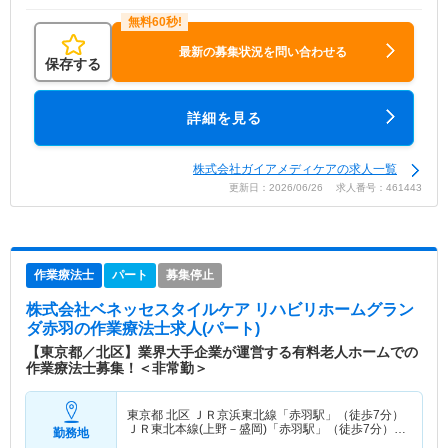
最新の募集状況を問い合わせる
保存する
詳細を見る
株式会社ガイアメディケアの求人一覧
更新日：2026/06/26 求人番号：461443
作業療法士
パート
募集停止
株式会社ベネッセスタイルケア リハビリホームグラン
ダ赤羽
の作業療法士求人(パート)
【東京都／北区】業界大手企業が運営する有料老人ホームでの
作業療法士募集！＜非常勤＞
東京都 北区
ＪＲ京浜東北線「赤羽駅」（徒歩7分）
ＪＲ東北本線(上野－盛岡)「赤羽駅」（徒歩7分）
勤務地
他