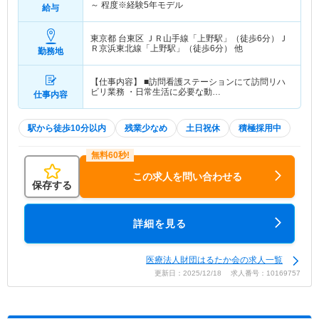
～
程度※経験5年モデル
給与
東京都 台東区
ＪＲ山手線「上野駅」（徒歩6分）Ｊ
Ｒ京浜東北線「上野駅」（徒歩6分） 他
勤務地
【仕事内容】 ■訪問看護ステーションにて訪問リハ
ビリ業務 ・日常生活に必要な動…
仕事内容
駅から徒歩10分以内
残業少なめ
土日祝休
積極採用中
この求人を問い合わせる
保存する
詳細を見る
医療法人財団はるたか会の求人一覧
更新日：2025/12/18 求人番号：10169757