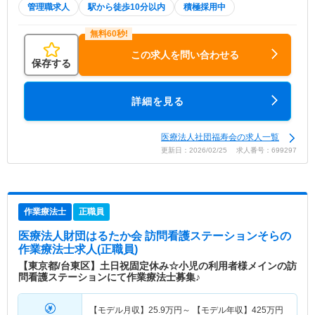
管理職求人
駅から徒歩10分以内
積極採用中
この求人を問い合わせる
保存する
詳細を見る
医療法人社団福寿会の求人一覧
更新日：2026/02/25 求人番号：699297
作業療法士
正職員
医療法人財団はるたか会 訪問看護ステーションそら
の
作業療法士求人(正職員)
【東京都/台東区】土日祝固定休み☆小児の利用者様メインの訪
問看護ステーションにて作業療法士募集♪
【モデル月収】
25.9
万円～
【モデル年収】
425
万円