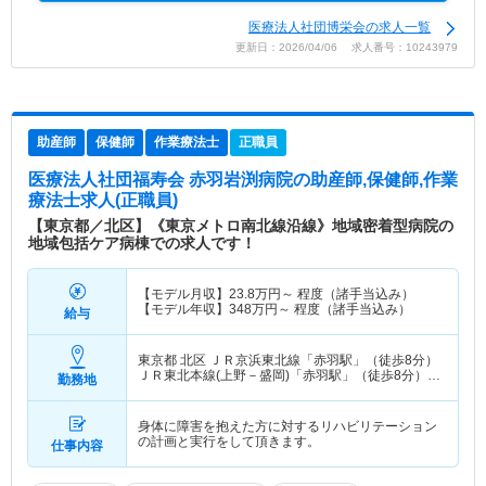
医療法人社団博栄会の求人一覧
更新日：2026/04/06 求人番号：10243979
助産師
保健師
作業療法士
正職員
医療法人社団福寿会 赤羽岩渕病院
の助産師,保健師,作業
療法士求人(正職員)
【東京都／北区】《東京メトロ南北線沿線》地域密着型病院の
地域包括ケア病棟での求人です！
【モデル月収】
23.8
万円～
程度（諸手当込み）
【モデル年収】
348
万円～
程度（諸手当込み）
給与
東京都 北区
ＪＲ京浜東北線「赤羽駅」（徒歩8分）
ＪＲ東北本線(上野－盛岡)「赤羽駅」（徒歩8分）
勤務地
他
身体に障害を抱えた方に対するリハビリテーション
の計画と実行をして頂きます。
仕事内容