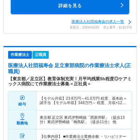
詳細を見る
医療法人社団福寿会の求人一覧
更新日：2026/02/25 求人番号：9131378
作業療法士
正職員
医療法人社団福寿会 足立東部病院
の作業療法士求人(正
職員)
【東京都／足立区】教育体制充実！月平均残業5h程度◎ケアミ
ックス病院にて作業療法士募集＜正社員＞
【モデル月収】
23.8
万円～
41.0
万円
程度、基本給＋
諸手当 【モデル年収】
348
万円～
程度、月収×12ヶ
給与
月＋賞与4.0ヶ月想定
東京都 足立区
東武伊勢崎線「西新井駅」（徒歩13
分）東武伊勢崎線「梅島駅」（徒歩11分） 他
勤務地
【仕事内容】 ■作業療法士業務全般 ・リハビリテー