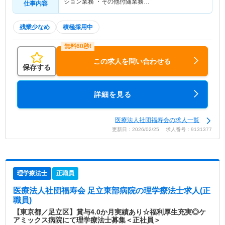
ション業務 ・その他付随業務…
仕事内容
残業少なめ
積極採用中
この求人を問い合わせる
保存する
詳細を見る
医療法人社団福寿会の求人一覧
更新日：2026/02/25 求人番号：9131377
理学療法士
正職員
医療法人社団福寿会 足立東部病院
の理学療法士求人(正
職員)
【東京都／足立区】賞与4.0か月実績あり☆福利厚生充実◎ケ
アミックス病院にて理学療法士募集＜正社員＞