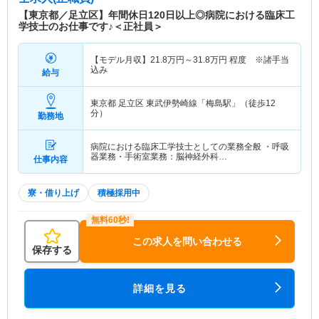
ょう訪問介護リハビリステーション ・介護老人保
【東京都／足立区】年間休日120日以上◎病院における臨床工
健施設しらさぎ ・介護老人保険施設はくちょう ・
学技士のお仕事です♪＜正社員＞
グループホームすずめのお宿・本木 ・グループホ
ームすずめのお宿・西新井 ・かなりやデイサービ
【モデル月収】
21.8
万円～
31.8
万円
程度 ※諸手当
スセンター ・こまどりデイサービスセンター ・う
込み
給与
ぐいすデイサービスセンター ・おしどりデイサー
ビスセンター ・かわせみデイサービスセンター ・
おおるりデイサービスセンター ・らいちょうデイ
東京都 足立区
東武伊勢崎線「梅島駅」（徒歩12
分）
勤務地
サービスセンター ・在宅総合支援センターふくろ
う ・足立区地域包括支援センター本木関原 ・居宅
介護支援センターはやぶさ ・本木・関原居宅介護
病院における臨床工学技士としての業務全般 ・呼吸
器業務・手術室業務：脳神経外科…
仕事内容
支援センター ・滝野川はくちょう高齢者あんしん
センター 【リハビリテーション】 ・福岡クリニッ
ク通所リハビリテーションセンター ・関原クリニ
寮・借り上げ
積極採用中
ック通所リハビリテーションセンター ・梅田診療
所通所リハビリテーションセンター ・赤羽岩淵病
院通所リハビリテーションセンター
この求人を問い合わせる
保存する
病院情報補足
電子カルテ導入済み
詳細を見る
特色
「在宅での医療（cure）と看護・介護（care）」を
中心に一貫して活動を展開している法人です。
「必要な時に必要な人に必要なだけトータルにサー