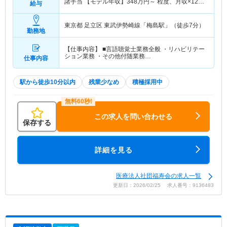
諸手当 【モデル年収】
348
万円～
程度、月収×12ヶ
給与
月＋賞与4.0ヶ月想定
東京都 足立区
東武伊勢崎線「梅島駅」（徒歩7分）
勤務地
【仕事内容】 ■言語聴覚士業務全般 ・リハビリテー
ション業務 ・その他付随業務…
仕事内容
駅から徒歩10分以内
残業少なめ
積極採用中
この求人を問い合わせる
保存する
詳細を見る
医療法人社団福寿会の求人一覧
更新日：2026/02/25 求人番号：9136483