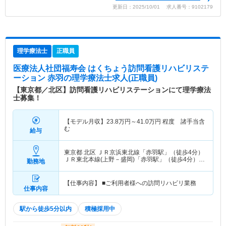
更新日：2025/10/01 求人番号：9102179
理学療法士
正職員
医療法人社団福寿会 はくちょう訪問看護リハビリステ
ーション 赤羽
の理学療法士求人(正職員)
【東京都／北区】訪問看護リハビリステーションにて理学療法
士募集！
【モデル月収】
23.8
万円～
41.0
万円
程度 諸手当含
む
給与
東京都 北区
ＪＲ京浜東北線「赤羽駅」（徒歩4分）
ＪＲ東北本線(上野－盛岡)「赤羽駅」（徒歩4分）
勤務地
他
【仕事内容】 ■ご利用者様への訪問リハビリ業務
仕事内容
駅から徒歩5分以内
積極採用中