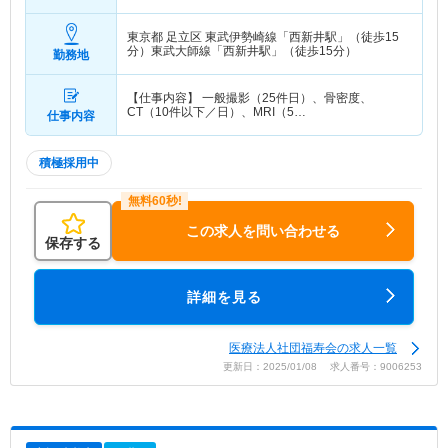
程度 諸手当込 ※経験により変動
東京都 足立区
東武伊勢崎線「西新井駅」（徒歩15
分）東武大師線「西新井駅」（徒歩15分）
勤務地
【仕事内容】 一般撮影（25件日）、骨密度、
CT（10件以下／日）、MRI（5…
仕事内容
積極採用中
この求人を問い合わせる
保存する
詳細を見る
医療法人社団福寿会の求人一覧
更新日：2025/01/08 求人番号：9006253