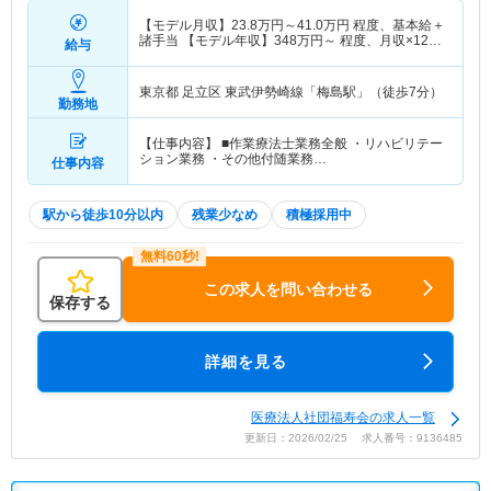
【モデル月収】
23.8
万円～
41.0
万円
程度、基本給＋
諸手当 【モデル年収】
348
万円～
程度、月収×12ヶ
給与
月＋賞与4.0ヶ月想定
東京都 足立区
東武伊勢崎線「梅島駅」（徒歩7分）
勤務地
【仕事内容】 ■作業療法士業務全般 ・リハビリテー
ション業務 ・その他付随業務…
仕事内容
駅から徒歩10分以内
残業少なめ
積極採用中
この求人を問い合わせる
保存する
詳細を見る
医療法人社団福寿会の求人一覧
更新日：2026/02/25 求人番号：9136485