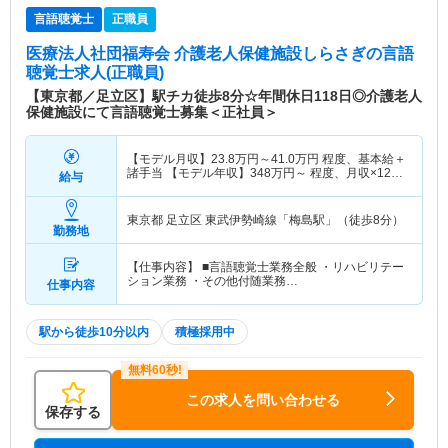
言語聴覚士
正職員
医療法人社団福寿会 介護老人保健施設しらさぎ
の言語
聴覚士求人(正職員)
【東京都／足立区】駅チカ徒歩8分☆年間休日118日◎介護老人
保健施設にて言語聴覚士募集＜正社員＞
【モデル月収】
23.8
万円～
41.0
万円
程度、基本給＋
諸手当 【モデル年収】
348
万円～
程度、月収×12ヶ
給与
月＋賞与4.0ヶ月想定
東京都 足立区
東武伊勢崎線「梅島駅」（徒歩8分）
勤務地
【仕事内容】 ■言語聴覚士業務全般 ・リハビリテー
ション業務 ・その他付随業務…
仕事内容
駅から徒歩10分以内
積極採用中
この求人を問い合わせる
保存する