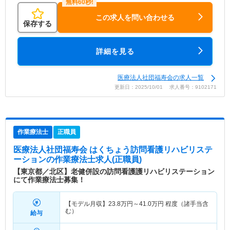
この求人を問い合わせる
保存する
詳細を見る
医療法人社団福寿会の求人一覧
更新日：2025/10/01 求人番号：9102171
作業療法士
正職員
医療法人社団福寿会 はくちょう訪問看護リハビリステ
ーション
の作業療法士求人(正職員)
【東京都／北区】老健併設の訪問看護護リハビリステーション
にて作業療法士募集！
【モデル月収】
23.8
万円～
41.0
万円
程度（諸手当含
む）
給与