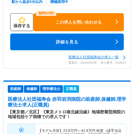
駅から徒歩5分以内
積極採用中
この求人を問い合わせる
保存する
詳細を見る
医療法人社団福寿会の求人一覧
更新日：2026/05/08 求人番号：510637
助産師
保健師
理学療法士
正職員
医療法人社団福寿会 赤羽岩渕病院
の助産師,保健師,理学
療法士求人(正職員)
【東京都／北区】《東京メトロ南北線沿線》地域密着型病院の
地域包括ケア病棟での求人です！
【モデル月収】
23.8
万円～
41.9
万円
程度（諸手当込