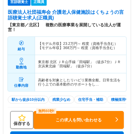
言語聴覚士
正職員
医療法人社団福寿会 介護老人保健施設はくちょう
の言
語聴覚士求人(正職員)
【東京都／北区】 複数の医療事業を展開している法人が運
営！
【モデル月収】
23.2
万円～
程度（資格手当含む）
【モデル年収】
368
万円～
程度（資格手当含む）
給与
東京都 北区
ＪＲ山手線「田端駅」（徒歩7分）ＪＲ
京浜東北線「田端駅」（徒歩7分）
勤務地
高齢者を対象としたリハビリ業務全般。日常生活を
行う上での基本動作のサポートをし…
仕事内容
駅から徒歩10分以内
残業少なめ
住宅手当・補助
積極採用中
この求人を問い合わせる
保存する