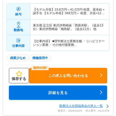
【モデル月収】
23.8
万円～
41.0
万円
程度、基本給＋
諸手当 【モデル年収】
348
万円～
程度、月収×12ヶ
給与
月＋賞与4.0ヶ月想定
東京都 足立区
東武伊勢崎線「西新井駅」（徒歩13
分）東武伊勢崎線「梅島駅」（徒歩11分） 他
勤務地
【仕事内容】 ■理学療法士業務全般 ・リハビリテー
ション業務 ・その他付随業務…
仕事内容
残業少なめ
積極採用中
この求人を問い合わせる
保存する
詳細を見る
医療法人社団福寿会の求人一覧
更新日：2026/02/25 求人番号：9131376