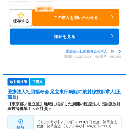
この求人を問い合わせる
保存する
詳細を見る
医療法人社団福寿会の求人一覧
更新日：2025/01/08 求人番号：9099555
放射線技師
正職員
医療法人社団福寿会 足立東部病院
の放射線技師求人(正
職員)
【東京都／足立区】地域に根ざした展開の医療法人で診療放射
線技師募集！＜正社員＞
【モデル月収】
21.8
万円～
39.0
万円
程度 諸手当込
程度 諸手当込 【モデル年収】
324
万円～
500
万円
給与