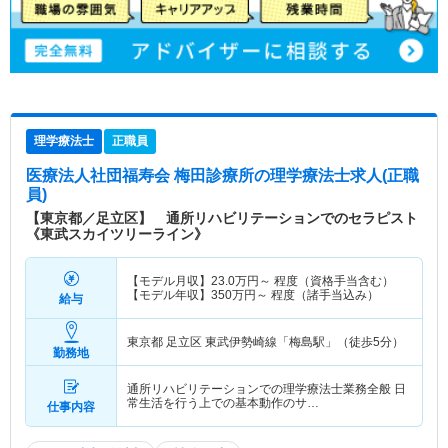
理学療法士
正職員
医療法人社団福寿会 梅田診療所
の理学療法士求人(正職
員)
【東京都／足立区】 通所リハビリテーションでのセラピスト
《東武スカイツリーライン》
【モデル月収】
23.0
万円～
程度（資格手当含む）
【モデル年収】
350
万円～
程度（諸手当込み）
給与
東京都 足立区
東武伊勢崎線「梅島駅」（徒歩5分）
勤務地
通所リハビリテーションでの理学療法士業務全般 日
常生活を行う上での基本動作のサ…
仕事内容