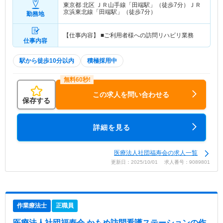
東京都 北区
ＪＲ山手線「田端駅」（徒歩7分）ＪＲ
京浜東北線「田端駅」（徒歩7分）
勤務地
【仕事内容】 ■ご利用者様への訪問リハビリ業務
仕事内容
駅から徒歩10分以内
積極採用中
この求人を問い合わせる
保存する
詳細を見る
医療法人社団福寿会の求人一覧
更新日：2025/10/01 求人番号：9089801
作業療法士
正職員
医療法人社団福寿会 かもめ訪問看護ステーション
の作