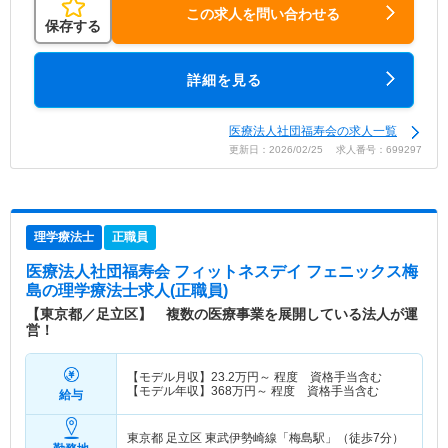
この求人を問い合わせる
保存する
詳細を見る
医療法人社団福寿会の求人一覧
更新日：2026/02/25 求人番号：699297
理学療法士
正職員
医療法人社団福寿会 フィットネスデイ フェニックス梅
島
の理学療法士求人(正職員)
【東京都／足立区】 複数の医療事業を展開している法人が運
営！
【モデル月収】
23.2
万円～
程度 資格手当含む
【モデル年収】
368
万円～
程度 資格手当含む
給与
東京都 足立区
東武伊勢崎線「梅島駅」（徒歩7分）