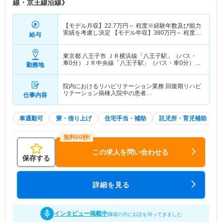
線・京王線沿線》
【モデル月収】
22.7
万円～
程度※経験年数及び能力
実績を考慮し決定 【モデル年収】
380
万円～
程度※
給与
経験3年目モデル
東京都 八王子市
ＪＲ横浜線「八王子駅」（バス・
車0分）ＪＲ中央線「八王子駅」（バス・車0分）
勤務地
他
院内におけるリハビリテーション業務 回復期リハビ
リテーション病棟入院中の患者…
仕事内容
車通勤可
寮・借り上げ
住宅手当・補助
託児所・育児補助
この求人を問い合わせる
保存する
詳細を見る
インタビュー掲載中
職場の方にお話を伺ってきました