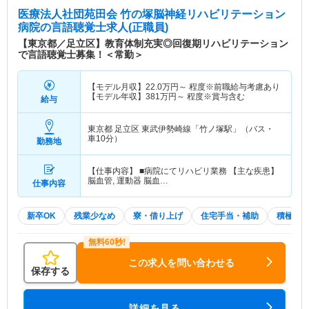
医療法人社団苑田会 竹の塚脳神経リハビリテーション
病院
の言語聴覚士求人(正職員)
【東京都／足立区】教育体制充実◎回復期リハビリテーション
で言語聴覚士募集！＜常勤＞
【モデル月収】
22.0
万円～
程度※前職給与考慮あり
【モデル年収】
381
万円～
程度※賞与含む
給与
東京都 足立区
東武伊勢崎線「竹ノ塚駅」（バス・
車10分）
勤務地
【仕事内容】 ■病院にてリハビリ業務 【主な疾患】
脳血管, 運動器 脳血…
仕事内容
新卒OK
残業少なめ
寮・借り上げ
住宅手当・補助
積極採
この求人を問い合わせる
保存する
詳細を見る