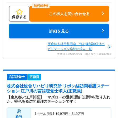
この求人を問い合わせる
保存する
詳細を見る
医療法人社団苑田会 竹の塚脳神経リハ
ビリテーション病院の求人一覧
更新日：2026/05/26 求人番号：10132982
言語聴覚士
正職員
株式会社総合リハビリ研究所 リボン結訪問看護ステー
ション 江戸川
の言語聴覚士求人(正職員)
【東京都／江戸川区】 マズローの選択理論心理学を取り入れ
た、特色ある訪問看護ステーションです！
【モデル月収】
19.9
万円～
21.9
万円
給与