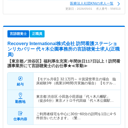
医療法人社団KNIの求人一覧
更新日：2026/05/01 求人番号：556513
言語聴覚士
正職員
Recovery International株式会社 訪問看護ステーショ
ンリカバリー 代々木公園事務所
の言語聴覚士求人(正職
員)
【東京都／渋谷区】福利厚生充実♪年間休日117日以上！訪問看
護事業所にて言語聴覚士のお仕事★≪常勤≫
【モデル月収】
32.1
万円～
※賃貸世帯主の場合 臨
床経験3年（残業10時間/月実施の場合） 【モデル年
給与
収】
415
万円～
程度 ※賃貸世帯主の場合 臨床経
験3年（残業10時間/月実施の場合）
東京都 渋谷区
小田急小田原線「代々木八幡駅」
（徒歩6分）東京メトロ千代田線「代々木公園駅」
勤務地
（徒歩4分）
ご利用者様宅を中心に30分~60分の訪問を1日に4~5
件担当いただきます。（繁…
仕事内容