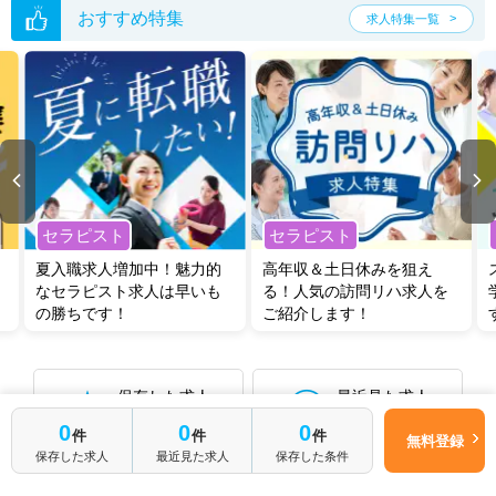
おすすめ特集
求人特集一覧
セラピスト
セラピスト
夏入職求人増加中！魅力的
高年収＆土日休みを狙え
なセラピスト求人は早いも
る！人気の訪問リハ求人を
の勝ちです！
ご紹介します！
保存した求人
最近見た求人
0件
0件
0
0
0
件
件
件
無料登録
保存した求人
最近見た求人
保存した条件
保存した検索条件から再検索する
0件