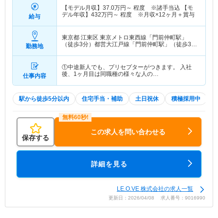
【モデル月収】
37.0
万円～
程度 ※諸手当込 【モ
デル年収】
432
万円～
程度 ※月収×12ヶ月＋賞与
給与
東京都 江東区
東京メトロ東西線「門前仲町駅」
（徒歩3分）都営大江戸線「門前仲町駅」（徒歩3
勤務地
分）
①中途新人でも、プリセプターがつきます。 入社
後、1ヶ月目は同職種の様々な人の…
仕事内容
駅から徒歩5分以内
住宅手当・補助
土日祝休
積極採用中
W
この求人を問い合わせる
保存する
詳細を見る
LE.O.VE 株式会社の求人一覧
更新日：2026/04/08 求人番号：9016990