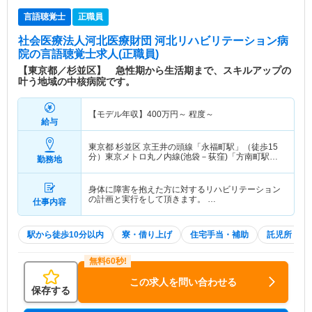
言語聴覚士
正職員
社会医療法人河北医療財団 河北リハビリテーション病
院
の言語聴覚士求人(正職員)
【東京都／杉並区】 急性期から生活期まで、スキルアップの
叶う地域の中核病院です。
【モデル年収】
400
万円～
程度～
給与
東京都 杉並区
京王井の頭線「永福町駅」（徒歩15
分）東京メトロ丸ノ内線(池袋－荻窪)「方南町駅」
勤務地
（徒歩8分）
身体に障害を抱えた方に対するリハビリテーション
の計画と実行をして頂きます。 …
仕事内容
駅から徒歩10分以内
寮・借り上げ
住宅手当・補助
託児所・育
この求人を問い合わせる
保存する