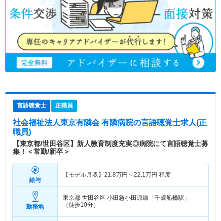
言語聴覚士
正職員
社会福祉法人東京有隣会 有隣病院
の言語聴覚士求人(正
職員)
【東京都/世田谷区】新人教育制度充実◎病院にて言語聴覚士募
集！＜常勤/新卒＞
【モデル月収】
21.8
万円～
22.1
万円
程度
給与
東京都 世田谷区
小田急小田原線「千歳船橋駅」
（徒歩10分）
勤務地