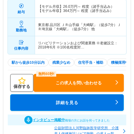
【モデル月収】
26.0
万円～
程度（諸手当込み）
【モデル年収】
364
万円～
程度（諸手当込み）
給与
東京都 品川区
ＪＲ山手線「大崎駅」（徒歩7分）Ｊ
Ｒ埼京線「大崎駅」（徒歩7分） 他
勤務地
リハビリテーションおよび関連業務 ※老健設立：
2018年6月 ※100名程度対…
仕事内容
駅から徒歩10分以内
残業少なめ
住宅手当・補助
積極採用中
この求人を問い合わせる
保存する
詳細を見る
インタビュー掲載中
職場の方にお話を伺ってきました
公益財団法人河野臨牀医学研究所 介護
老人保健施設ソピア御殿...の求人一覧