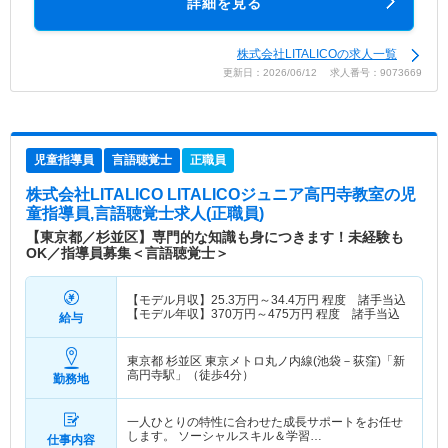
詳細を見る
株式会社LITALICOの求人一覧
更新日：2026/06/12 求人番号：9073669
児童指導員
言語聴覚士
正職員
株式会社LITALICO LITALICOジュニア高円寺教室
の児
童指導員,言語聴覚士求人(正職員)
【東京都／杉並区】専門的な知識も身につきます！未経験も
OK／指導員募集＜言語聴覚士＞
【モデル月収】
25.3
万円～
34.4
万円
程度 諸手当込
【モデル年収】
370
万円～
475
万円
程度 諸手当込
給与
東京都 杉並区
東京メトロ丸ノ内線(池袋－荻窪)「新
高円寺駅」（徒歩4分）
勤務地
一人ひとりの特性に合わせた成長サポートをお任せ
します。 ソーシャルスキル＆学習…
仕事内容