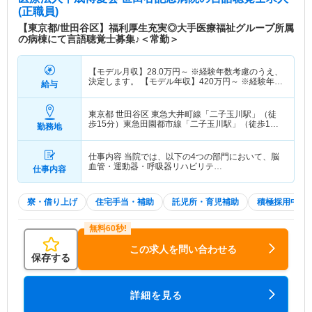
(正職員)
【東京都/世田谷区】福利厚生充実◎大手医療福祉グループ所属
の病棟にて言語聴覚士募集♪＜常勤＞
【モデル月収】
28.0
万円～
※経験年数考慮のうえ、
決定します。 【モデル年収】
420
万円～
※経験年数
給与
考慮のうえ、決定します。
東京都 世田谷区
東急大井町線「二子玉川駅」（徒
歩15分）東急田園都市線「二子玉川駅」（徒歩15
勤務地
分）
仕事内容 当院では、以下の4つの部門において、脳
血管・運動器・呼吸器リハビリテ…
仕事内容
寮・借り上げ
住宅手当・補助
託児所・育児補助
積極採用中
この求人を問い合わせる
保存する
詳細を見る