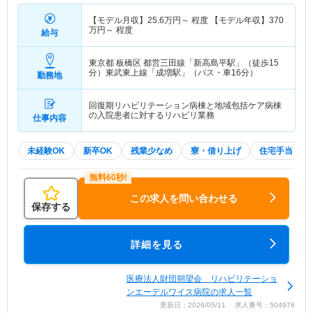
【モデル月収】
25.6
万円～
程度 【モデル年収】
370
万円～
程度
給与
東京都 板橋区
都営三田線「新高島平駅」（徒歩15
分）東武東上線「成増駅」（バス・車16分）
勤務地
回復期リハビリテーション病棟と地域包括ケア病棟
の入院患者に対するリハビリ業務
仕事内容
未経験OK
新卒OK
残業少なめ
寮・借り上げ
住宅手当・補
この求人を問い合わせる
保存する
詳細を見る
医療法人財団朔望会 リハビリテーショ
ンエーデルワイス病院の求人一覧
更新日：2026/05/11 求人番号：504976