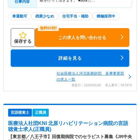
般を行って頂きます。 ■病棟だ…
仕事内容
車通勤可
残業少なめ
住宅手当・補助
積極採用中
この求人を問い合わせる
保存する
詳細を見る
社会医療法人河北医療財団 多摩事業部
の求人一覧
更新日：2026/05/26 求人番号：597975
言語聴覚士
正職員
医療法人社団KNI 北原リハビリテーション病院
の言語
聴覚士求人(正職員)
【東京都／八王子市】回復期病院でのセラピスト募集《JR中央