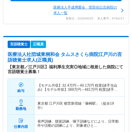
医療法人平成博愛会 世田谷記念病院の
求人一覧
更新日：2026/06/25 求人番号：9784217
言語聴覚士
正職員
医療法人社団城東桐和会 タムスさくら病院江戸川
の言
語聴覚士求人(正職員)
【東京都／江戸川区】福利厚生充実◎地域に根差した病院にて
言語聴覚士募集！
【モデル月収】
32.4
万円～
40.1
万円
程度(諸手当込
み) 【モデル年収】
389
万円～
481
万円
程度(諸手当
給与
込み)
東京都 江戸川区
都営新宿線「篠崎駅」（徒歩19
分）
勤務地
発声訓練、聴覚訓練、嚥下訓練などにより、日常動
作や活動の訓練により、対象者ひと…
仕事内容