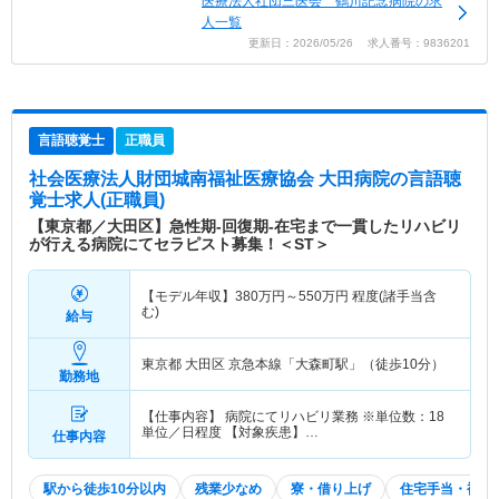
医療法人社団三医会 鶴川記念病院の求
人一覧
更新日：2026/05/26 求人番号：9836201
言語聴覚士
正職員
社会医療法人財団城南福祉医療協会 大田病院
の言語聴
覚士求人(正職員)
【東京都／大田区】急性期-回復期-在宅まで一貫したリハビリ
が行える病院にてセラピスト募集！＜ST＞
【モデル年収】
380
万円～
550
万円
程度(諸手当含
む)
給与
東京都 大田区
京急本線「大森町駅」（徒歩10分）
勤務地
【仕事内容】 病院にてリハビリ業務 ※単位数：18
単位／日程度 【対象疾患】…
仕事内容
駅から徒歩10分以内
残業少なめ
寮・借り上げ
住宅手当・補助