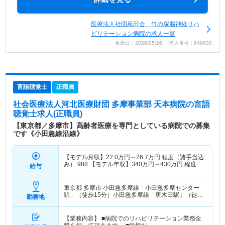
医療法人社団苑田会 竹の塚脳神経リハ
ビリテーション病院の求人一覧
更新日：2026/05/26 求人番号：649630
言語聴覚士
正職員
社会医療法人河北医療財団 多摩事業部 天本病院
の言語
聴覚士求人(正職員)
【東京都／多摩市】高齢者医療を専門としている病院での募集
です《小田急線沿線》
【モデル月収】
22.0
万円～
26.7
万円
程度（諸手当込
み） 988 【モデル年収】
340
万円～
430
万円
程度
給与
（諸手当込み）
東京都 多摩市
小田急多摩線「小田急多摩センター
駅」（徒歩15分）小田急多摩線「唐木田駅」（徒歩
勤務地
8分）
【業務内容】 ■病院でのリハビリテーション業務全