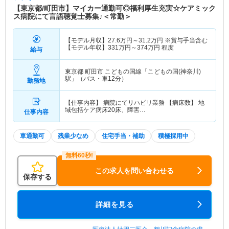
【東京都/町田市】マイカー通勤可◎福利厚生充実☆ケアミック
ス病院にて言語聴覚士募集♪＜常勤＞
【モデル月収】
27.6
万円～
31.2
万円
※賞与手当含む
【モデル年収】
331
万円～
374
万円
程度
給与
東京都 町田市
こどもの国線「こどもの国(神奈川)
駅」（バス・車12分）
勤務地
【仕事内容】 病院にてリハビリ業務 【病床数】 地
域包括ケア病床20床、障害…
仕事内容
車通勤可
残業少なめ
住宅手当・補助
積極採用中
この求人を問い合わせる
保存する
詳細を見る