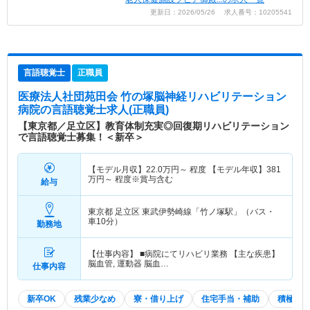
更新日：2026/05/26 求人番号：10205541
言語聴覚士
正職員
医療法人社団苑田会 竹の塚脳神経リハビリテーション
病院
の言語聴覚士求人(正職員)
【東京都／足立区】教育体制充実◎回復期リハビリテーション
で言語聴覚士募集！＜新卒＞
【モデル月収】
22.0
万円～
程度 【モデル年収】
381
万円～
程度※賞与含む
給与
東京都 足立区
東武伊勢崎線「竹ノ塚駅」（バス・
車10分）
勤務地
【仕事内容】 ■病院にてリハビリ業務 【主な疾患】
脳血管, 運動器 脳血…
仕事内容
新卒OK
残業少なめ
寮・借り上げ
住宅手当・補助
積極採