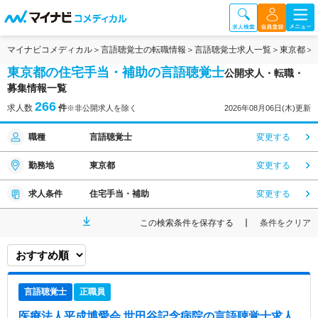
マイナビコメディカル
言語聴覚士の転職情報
言語聴覚士求人一覧
東京都
東京都の住宅手当・補助の言語聴覚士
公開求人・転職・
募集情報一覧
266
求人数
件
※非公開求人を除く
2026年08月06日(木)更新
職種
言語聴覚士
変更する
勤務地
東京都
変更する
求人条件
住宅手当・補助
変更する
この検索条件を保存する
条件をクリア
言語聴覚士
正職員
医療法人平成博愛会 世田谷記念病院
の言語聴覚士求人