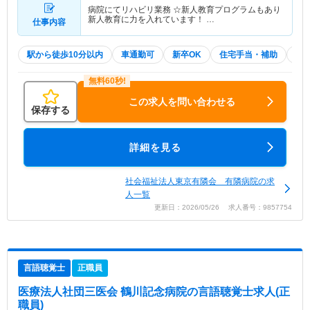
病院にてリハビリ業務 ☆新人教育プログラムもあり
新人教育に力を入れています！ …
仕事内容
駅から徒歩10分以内
車通勤可
新卒OK
住宅手当・補助
積
この求人を問い合わせる
保存する
詳細を見る
社会福祉法人東京有隣会 有隣病院の求
人一覧
更新日：2026/05/26 求人番号：9857754
言語聴覚士
正職員
医療法人社団三医会 鶴川記念病院
の言語聴覚士求人(正
職員)