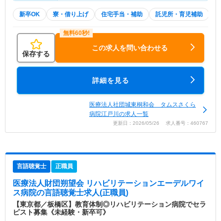
新卒OK
寮・借り上げ
住宅手当・補助
託児所・育児補助
この求人を問い合わせる
保存する
詳細を見る
医療法人社団城東桐和会 タムスさくら
病院江戸川の求人一覧
更新日：2026/05/26 求人番号：460767
言語聴覚士
正職員
医療法人財団朔望会 リハビリテーションエーデルワイ
ス病院
の言語聴覚士求人(正職員)
【東京都／板橋区】教育体制◎リハビリテーション病院でセラ
ピスト募集《未経験・新卒可》