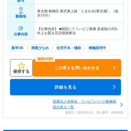
給与
東京都 板橋区
東武東上線「ときわ台(東京)駅」（徒
歩15分）
勤務地
【仕事内容】 ■病院にてリハビリ業務 患者様のADL
向上を図る言語聴覚療法
仕事内容
新卒OK
残業少なめ
住宅手当・補助
積極採用中
この求人を問い合わせる
保存する
詳細を見る
医療法人杏林会 リハビリパーク板橋病
院の求人一覧
更新日：2026/02/19 求人番号：9858066