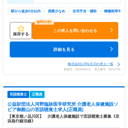
駅から徒歩5分以内
残業少なめ
住宅手当・補助
積極採用中
この求人を問い合わせる
保存する
詳細を見る
株式会社LITALICOの求人一覧
更新日：2026/06/12 求人番号：9073705
言語聴覚士
正職員
公益財団法人河野臨牀医学研究所 介護老人保健施設ソ
ピア御殿山
の言語聴覚士求人(正職員)
【東京都／品川区】 介護老人保健施設で言語聴覚士募集《京
浜急行線沿線》