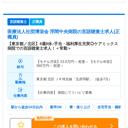
言語聴覚士
正職員
医療法人社団博栄会 浮間中央病院
の言語聴覚士求人(正
職員)
【東京都／北区】4週8休♪手当・福利厚生充実◎ケアミックス
病院での言語聴覚士求人！＜常勤＞
【モデル月収】
23.0
万円～
程度～ 【モデル年収】
360
万円～
程度～
給与
東京都 北区
ＪＲ埼京線「北赤羽駅」（徒歩7分）
勤務地
【仕事内容】 病院にてリハビリ業務
仕事内容
駅から徒歩10分以内
新卒OK
寮・借り上げ
住宅手当・補助
この求人を問い合わせる