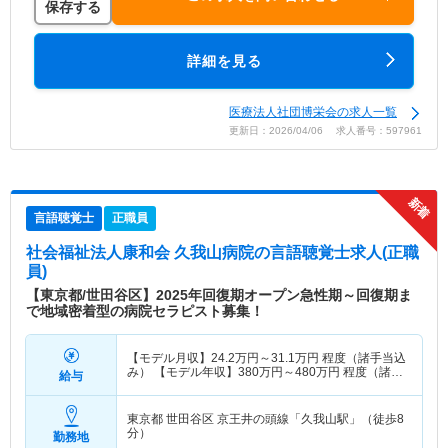
保存する
詳細を見る
医療法人社団博栄会の求人一覧
更新日：2026/04/06 求人番号：597961
言語聴覚士
正職員
社会福祉法人康和会 久我山病院
の言語聴覚士求人(正職
員)
【東京都/世田谷区】2025年回復期オープン急性期～回復期ま
で地域密着型の病院セラピスト募集！
【モデル月収】
24.2
万円～
31.1
万円
程度（諸手当込
み） 【モデル年収】
380
万円～
480
万円
程度（諸手
給与
当込み）
東京都 世田谷区
京王井の頭線「久我山駅」（徒歩8
分）
勤務地