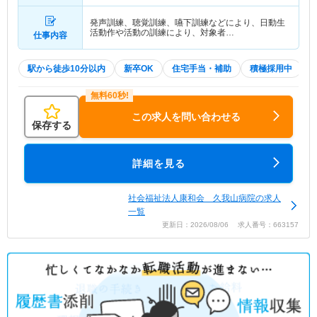
発声訓練、聴覚訓練、嚥下訓練などにより、日動生
活動作や活動の訓練により、対象者…
仕事内容
駅から徒歩10分以内
新卒OK
住宅手当・補助
積極採用中
この求人を問い合わせる
保存する
詳細を見る
社会福祉法人康和会 久我山病院の求人
一覧
更新日：2026/08/06 求人番号：663157