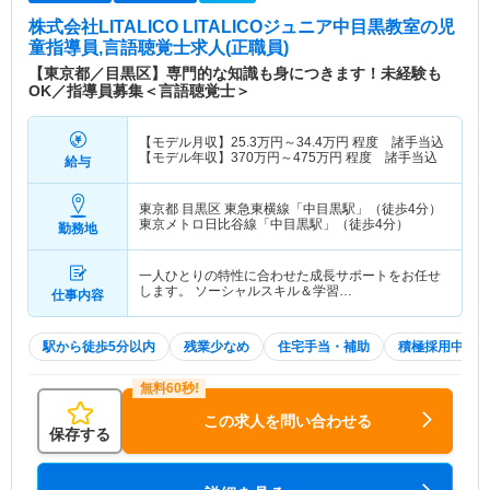
株式会社LITALICO LITALICOジュニア中目黒教室
の児
童指導員,言語聴覚士求人(正職員)
【東京都／目黒区】専門的な知識も身につきます！未経験も
OK／指導員募集＜言語聴覚士＞
【モデル月収】
25.3
万円～
34.4
万円
程度 諸手当込
【モデル年収】
370
万円～
475
万円
程度 諸手当込
給与
東京都 目黒区
東急東横線「中目黒駅」（徒歩4分）
東京メトロ日比谷線「中目黒駅」（徒歩4分）
勤務地
一人ひとりの特性に合わせた成長サポートをお任せ
します。 ソーシャルスキル＆学習…
仕事内容
駅から徒歩5分以内
残業少なめ
住宅手当・補助
積極採用中
この求人を問い合わせる
保存する