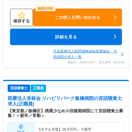
この求人を問い合わせる
保存する
詳細を見る
社会医療法人財団城南福祉医療協会 大
田病院の求人一覧
更新日：2026/04/27 求人番号：497120
言語聴覚士
正職員
医療法人杏林会 リハビリパーク板橋病院
の言語聴覚士
求人(正職員)
【東京都／板橋区】残業少なめ☆回復期病院にて言語聴覚士募
集！＜新卒／常勤＞
【モデル月収】
26.4
万円～
※新卒