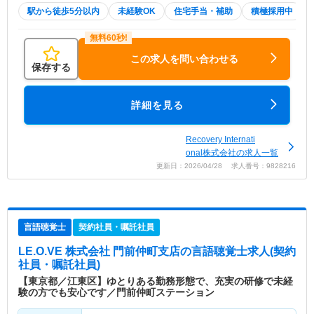
駅から徒歩5分以内
未経験OK
住宅手当・補助
積極採用中
この求人を問い合わせる
保存する
詳細を見る
Recovery Internati
onal株式会社の求人一覧
更新日：2026/04/28 求人番号：9828216
言語聴覚士
契約社員・嘱託社員
LE.O.VE 株式会社 門前仲町支店
の言語聴覚士求人(契約
社員・嘱託社員)
【東京都／江東区】ゆとりある勤務形態で、充実の研修で未経
験の方でも安心です／門前仲町ステーション