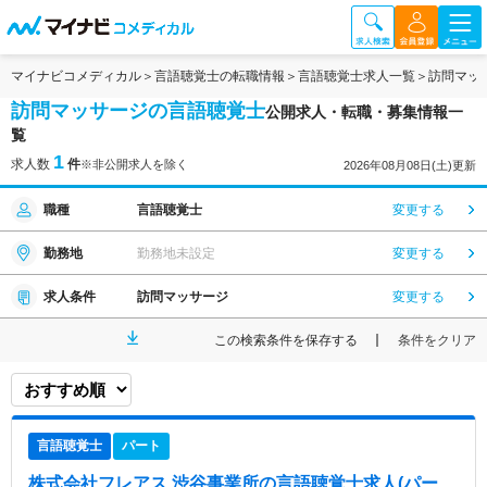
マイナビコメディカル
言語聴覚士の転職情報
言語聴覚士求人一覧
訪問マッ
訪問マッサージの言語聴覚士
公開求人・転職・募集情報一
覧
1
求人数
件
※非公開求人を除く
2026年08月08日(土)更新
職種
言語聴覚士
変更する
勤務地
勤務地未設定
変更する
求人条件
訪問マッサージ
変更する
この検索条件を保存する
条件をクリア
言語聴覚士
パート
株式会社フレアス 渋谷事業所
の言語聴覚士求人(パー