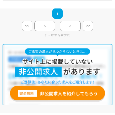
1
<<
<
>
>>
（1～1件目を表示中）