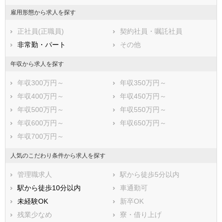
福岡県
佐賀県
長崎県
雇用形態から求人を探す
熊本県
大分県
宮崎県
正社員(正職員)
契約社員・嘱託社員
鹿児島県
沖縄県
非常勤・パート
その他
年収から求人を探す
年収300万円～
年収350万円～
年収400万円～
年収450万円～
年収500万円～
年収550万円～
年収600万円～
年収650万円～
年収700万円～
人気のこだわり条件から求人を探す
管理職求人
駅から徒歩5分以内
駅から徒歩10分以内
車通勤可
未経験OK
新卒OK
残業少なめ
寮・借り上げ