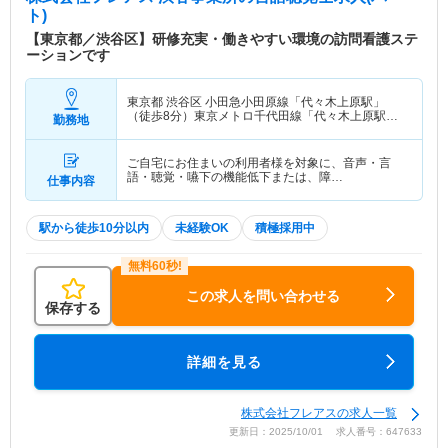
ト)
【東京都／渋谷区】研修充実・働きやすい環境の訪問看護ステ
ーションです
東京都 渋谷区
小田急小田原線「代々木上原駅」
（徒歩8分）東京メトロ千代田線「代々木上原駅」
勤務地
（徒歩8分）
ご自宅にお住まいの利用者様を対象に、音声・言
語・聴覚・嚥下の機能低下または、障…
仕事内容
駅から徒歩10分以内
未経験OK
積極採用中
この求人を問い合わせる
保存する
詳細を見る
株式会社フレアスの求人一覧
更新日：2025/10/01 求人番号：647633