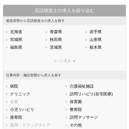
言語聴覚士の求人を絞り込む
都道府県から言語聴覚士の求人を探す
北海道
青森県
岩手県
宮城県
秋田県
山形県
福島県
茨城県
栃木県
群馬県
埼玉県
千葉県
もっと見る
東京都
神奈川県
新潟県
山梨県
長野県
富山県
仕事内容・施設形態から求人を探す
石川県
福井県
岐阜県
静岡県
病院
愛知県
介護福祉施設
三重県
滋賀県
クリニック
京都府
訪問リハビリ(在宅医療)
大阪府
兵庫県
企業
奈良県
保育園
和歌山県
鳥取県
小児リハビリ
島根県
整骨院
岡山県
広島県
接骨院
山口県
訪問マッサージ
徳島県
香川県
薬局・ドラッグストア
愛媛県
その他
高知県