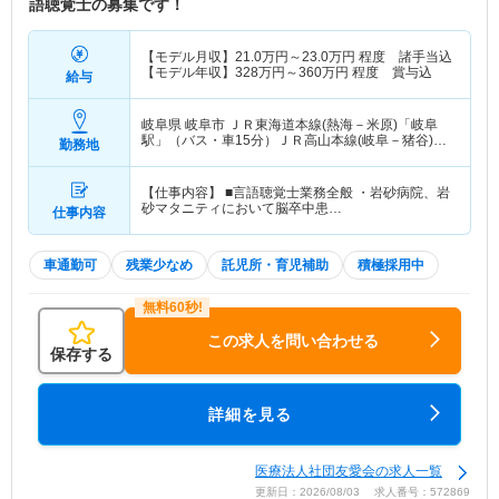
語聴覚士の募集です！
【モデル月収】
21.0
万円～
23.0
万円
程度 諸手当込
【モデル年収】
328
万円～
360
万円
程度 賞与込
給与
岐阜県 岐阜市
ＪＲ東海道本線(熱海－米原)「岐阜
駅」（バス・車15分）ＪＲ高山本線(岐阜－猪谷)
勤務地
「岐阜駅」（バス・車15分）
【仕事内容】 ■言語聴覚士業務全般 ・岩砂病院、岩
砂マタニティにおいて脳卒中患…
仕事内容
車通勤可
残業少なめ
託児所・育児補助
積極採用中
この求人を問い合わせる
保存する
詳細を見る
医療法人社団友愛会の求人一覧
更新日：2026/08/03 求人番号：572869