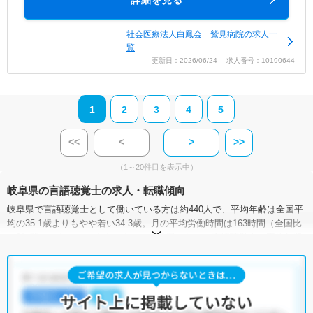
詳細を見る
社会医療法人白鳳会 鷲見病院の求人一
覧
更新日：2026/06/24 求人番号：10190644
1
2
3
4
5
<<
<
>
>>
（1～20件目を表示中）
岐阜県の言語聴覚士の求人・転職傾向
岐阜県で言語聴覚士として働いている方は約440人で、平均年齢は全国平
均の35.1歳よりもやや若い34.3歳。月の平均労働時間は163時間（全国比
＋2時間）となっています。また、岐阜県における言語聴覚士の平均年収
は440.3万円で、全国平均の426.5万円と比べて高い状況です（ただし、年
収データは理学療法士・作業療法士・視能訓練士を含む統計値です）。
岐阜県には病院が96施設、クリニックが1,308施設、介護施設が3,443施
設あり、言語聴覚士として働ける施設が豊富です。そのため、多種多様
な求人の中から希望の条件に合った職場を見つけることができるでしょ