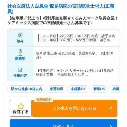
社会医療法人白鳳会 鷲見病院
の言語聴覚士求人(正職
員)
【岐阜県／郡上市】福利厚生充実★くるみんマーク取得企業！
ケアミックス病院での言語聴覚士さん募集です♪
【モデル月収】
22.2
万円～
34.8
万円
程度 諸手当込
【モデル年収】
337
万円～
522
万円
程度 諸手当・
給与
賞与込
岐阜県 郡上市
長良川鉄道「美濃白鳥駅」（徒歩10
分）
勤務地
【仕事内容】 ■リハビリテーション科における言語
聴覚士業務 言語聴覚士として…
仕事内容
駅から徒歩10分以内
車通勤可
未経験OK
新卒OK
残業少な
この求人を問い合わせる
保存する