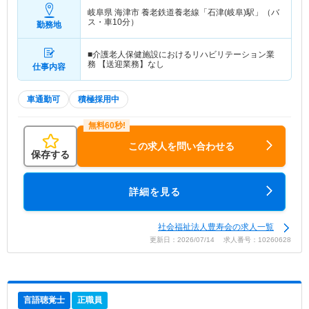
岐阜県 海津市
養老鉄道養老線「石津(岐阜)駅」（バ
ス・車10分）
勤務地
■介護老人保健施設におけるリハビリテーション業
務 【送迎業務】なし
仕事内容
車通勤可
積極採用中
この求人を問い合わせる
保存する
詳細を見る
社会福祉法人豊寿会の求人一覧
更新日：2026/07/14 求人番号：10260628
言語聴覚士
正職員