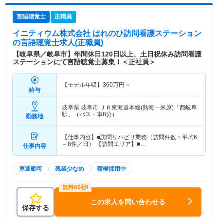
言語聴覚士
正職員
イニティウム株式会社 はれのひ訪問看護ステーション
の言語聴覚士求人(正職員)
【岐阜県／岐阜市】年間休日120日以上、土日祝休み訪問看護
ステーションにて言語聴覚士募集！＜正社員＞
【モデル年収】
360
万円～
給与
岐阜県 岐阜市
ＪＲ東海道本線(熱海－米原)「西岐阜
駅」（バス・車8分）
勤務地
【仕事内容】■訪問リハビリ業務（訪問件数：平均6
～8件／日） 【訪問エリア】■…
仕事内容
車通勤可
残業少なめ
積極採用中
この求人を問い合わせる
保存する