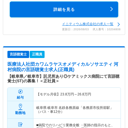
詳細を見る
イニティウム株式会社の求人一覧
更新日：2026/08/03 求人番号：10204808
言語聴覚士
正職員
医療法人社団カワムラヤスオメディカルソサエティ 河
村病院
の言語聴覚士求人(正職員)
【岐阜県／岐阜市】託児所あり◎ケアミックス病院にて言語聴
覚士(ST)の募集！＜正社員＞
【モデル月収】
23.8
万円～
26.8
万円
給与
岐阜県 岐阜市
名鉄各務原線「各務原市役所前駅」
（バス・車12分）
勤務地
■病院でのリハビリ業務全般 ・医師の指示のもと、