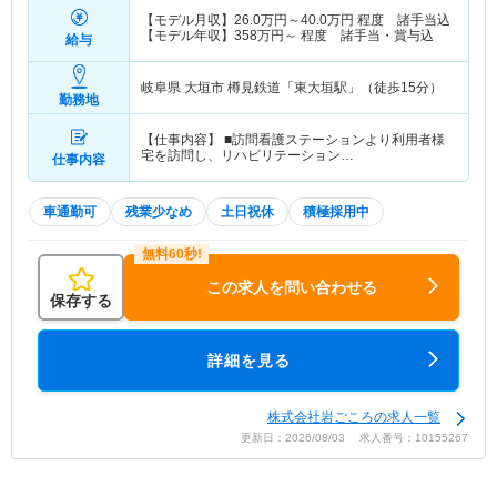
【モデル月収】
26.0
万円～
40.0
万円
程度 諸手当込
【モデル年収】
358
万円～
程度 諸手当・賞与込
給与
岐阜県 大垣市
樽見鉄道「東大垣駅」（徒歩15分）
勤務地
【仕事内容】 ■訪問看護ステーションより利用者様
宅を訪問し、リハビリテーション…
仕事内容
車通勤可
残業少なめ
土日祝休
積極採用中
この求人を問い合わせる
保存する
詳細を見る
株式会社岩ごころの求人一覧
更新日：2026/08/03 求人番号：10155267