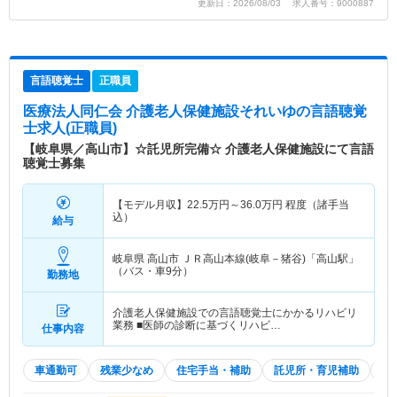
更新日：2026/08/03 求人番号：9000887
言語聴覚士
正職員
医療法人同仁会 介護老人保健施設それいゆ
の言語聴覚
士求人(正職員)
【岐阜県／高山市】☆託児所完備☆ 介護老人保健施設にて言語
聴覚士募集
【モデル月収】
22.5
万円～
36.0
万円
程度（諸手当
込）
給与
岐阜県 高山市
ＪＲ高山本線(岐阜－猪谷)「高山駅」
（バス・車9分）
勤務地
介護老人保健施設での言語聴覚士にかかるリハビリ
業務 ■医師の診断に基づくリハビ…
仕事内容
車通勤可
残業少なめ
住宅手当・補助
託児所・育児補助
積