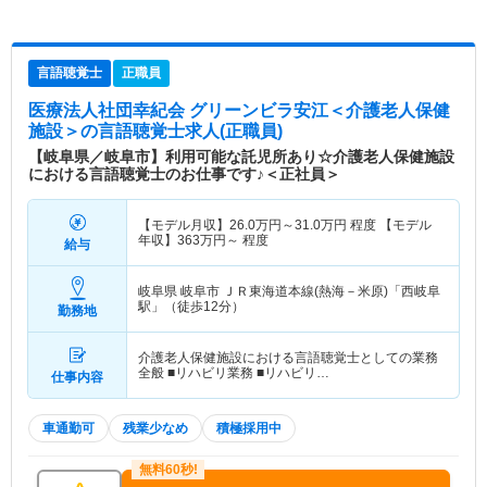
言語聴覚士
正職員
医療法人社団幸紀会 グリーンビラ安江＜介護老人保健
施設＞
の言語聴覚士求人(正職員)
【岐阜県／岐阜市】利用可能な託児所あり☆介護老人保健施設
における言語聴覚士のお仕事です♪＜正社員＞
【モデル月収】
26.0
万円～
31.0
万円
程度 【モデル
年収】
363
万円～
程度
給与
岐阜県 岐阜市
ＪＲ東海道本線(熱海－米原)「西岐阜
駅」（徒歩12分）
勤務地
介護老人保健施設における言語聴覚士としての業務
全般 ■リハビリ業務 ■リハビリ…
仕事内容
車通勤可
残業少なめ
積極採用中