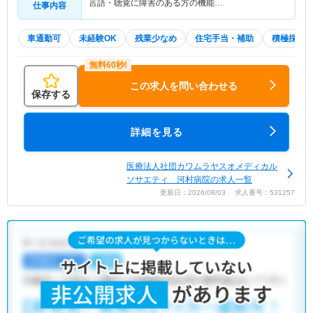
言語・聴覚に障害のある方の機能…
仕事内容
車通勤可
未経験OK
残業少なめ
住宅手当・補助
積極採用
この求人を問い合わせる
保存する
詳細を見る
医療法人社団カワムラヤスオメディカル
ソサエティ 河村病院の求人一覧
更新日：2026/08/03 求人番号：531257