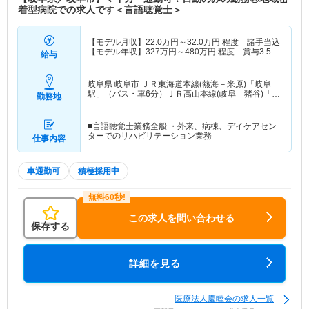
着型病院での求人です＜言語聴覚士＞
【モデル月収】
22.0
万円～
32.0
万円
程度 諸手当込
【モデル年収】
327
万円～
480
万円
程度 賞与3.5ヶ
給与
月分の場合
岐阜県 岐阜市
ＪＲ東海道本線(熱海－米原)「岐阜
駅」（バス・車6分）ＪＲ高山本線(岐阜－猪谷)「岐
勤務地
阜駅」（バス・車6分）
■言語聴覚士業務全般 ・外来、病棟、デイケアセン
ターでのリハビリテーション業務
仕事内容
車通勤可
積極採用中
この求人を問い合わせる
保存する
詳細を見る
医療法人慶睦会の求人一覧