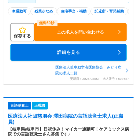
車通勤可
残業少なめ
住宅手当・補助
託児所・育児補助
積
この求人を問い合わせる
保存する
詳細を見る
医療法人岐阜勤労者医療協会 みどり病
院の求人一覧
更新日：2026/08/03 求人番号：508687
言語聴覚士
正職員
医療法人社団慈朋会 澤田病院
の言語聴覚士求人(正職
員)
【岐阜県/岐阜市】日祝休み！マイカー通勤可！ケアミックス病
院での言語聴覚士さん募集です♪