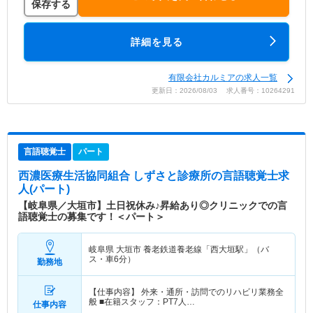
保存する
詳細を見る
有限会社カルミアの求人一覧
更新日：2026/08/03 求人番号：10264291
言語聴覚士
パート
西濃医療生活協同組合 しずさと診療所
の言語聴覚士求
人(パート)
【岐阜県／大垣市】土日祝休み♪昇給あり◎クリニックでの言
語聴覚士の募集です！＜パート＞
岐阜県 大垣市
養老鉄道養老線「西大垣駅」（バ
ス・車6分）
勤務地
【仕事内容】 外来・通所・訪問でのリハビリ業務全
般 ■在籍スタッフ：PT7人…
仕事内容