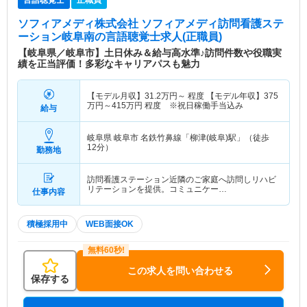
言語聴覚士
正職員
ソフィアメディ株式会社 ソフィアメディ訪問看護ステ
ーション岐阜南
の言語聴覚士求人(正職員)
【岐阜県／岐阜市】土日休み＆給与高水準♪訪問件数や役職実
績を正当評価！多彩なキャリアパスも魅力
【モデル月収】
31.2
万円～
程度 【モデル年収】
375
万円～
415
万円
程度 ※祝日稼働手当込み
給与
岐阜県 岐阜市
名鉄竹鼻線「柳津(岐阜)駅」（徒歩
12分）
勤務地
訪問看護ステーション近隣のご家庭へ訪問しリハビ
リテーションを提供。コミュニケー…
仕事内容
積極採用中
WEB面接OK
この求人を問い合わせる
保存する