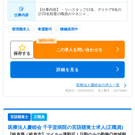
【仕事内容】 ・リハスタッフ12名、デイケア8名の
計20名程度の職員のマネジメ…
仕事内容
管理職求人
車通勤可
積極採用中
この求人を問い合わせる
保存する
詳細を見る
医療法人慶睦会の求人一覧
更新日：2026/08/03 求人番号：10270684
言語聴覚士
正職員
医療法人慶睦会 千手堂病院
の言語聴覚士求人(正職員)
【岐阜県／岐阜市】マイカー通勤可！日勤のみの勤務◎地域密