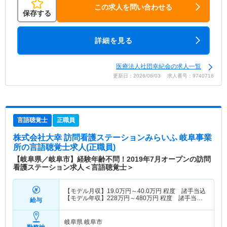
この求人を問い合わせる
保存する
詳細を見る
医療法人社団幸紀会の求人一覧
更新日：2026/08/03 求人番号：9740718
言語聴覚士
正職員
株式会社大幸 訪問看護ステーションみらいふ 岐阜事業
所
の言語聴覚士求人(正職員)
【岐阜県／岐阜市】経験年齢不問！2019年7月オープンの訪問
看護ステーション求人＜言語聴覚士＞
【モデル月収】
19.0
万円～
40.0
万円
程度 諸手当込
【モデル年収】
228
万円～
480
万円
程度 諸手当
給与
込・賞与別途支給
岐阜県 岐阜市