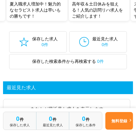
無料転職支援サービス
にお申し込みいただくと、ご希望条件をヒアリン
夏入職求人増加中！魅力的
高年収＆土日休みを狙え
グした上で求人をご提案いたします。
なセラピスト求人は早いも
る！人気の訪問リハ求人を
ご希望条件がまだ定まっていない方は
人気の希望条件をピックアップし
の勝ちです！
ご紹介します！
た求人特集
をぜひご活用ください。
転職支援の他、情報収集や募集状況の確認も、お気軽にご相談くださ
い。
保存した求人
最近見た求人
0件
0件
保存した検索条件から再検索する
0件
最近見た求人
あなたが最近見た求人を表示します
0
0
0
件
件
件
無料登録
求人を探してみる
保存した求人
最近見た求人
保存した条件