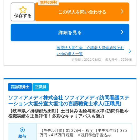
この求人を問い合わせる
保存する
詳細を見る
医療法人同仁会 介護老人保健施設それ
いゆの求人一覧
更新日：2026/08/03 求人番号：555048
言語聴覚士
正職員
ソフィアメディ株式会社 ソフィアメディ訪問看護ステ
ーション大垣分室大垣北
の言語聴覚士求人(正職員)
【岐阜県／揖斐郡池田町】土日休み＆給与高水準♪訪問件数や
役職実績を正当評価！多彩なキャリアパスも魅力
【モデル月収】
31.2
万円～
程度 【モデル年収】
375
万円～
415
万円
程度 ※祝日稼働手当込み
給与