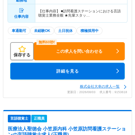
勤務地
【仕事内容】 ■訪問看護ステーションにおける言語
聴覚士業務全般 ★先輩スタッ…
仕事内容
車通勤可
未経験OK
土日祝休
積極採用中
この求人を問い合わせる
保存する
詳細を見る
株式会社大幸の求人一覧
更新日：2026/08/03 求人番号：9153618
言語聴覚士
正職員
医療法人聖徳会 小笠原内科 小笠原訪問看護ステーショ
ン
の言語聴覚士求人(正職員)