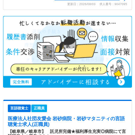
更新日：2026/08/03 求人番号：9047095
言語聴覚士
正職員
医療法人社団友愛会 岩砂病院・岩砂マタニティ
の言語
聴覚士求人(正職員)
【岐阜県／岐阜市】 託児所完備★福利厚生充実◎病院にて言