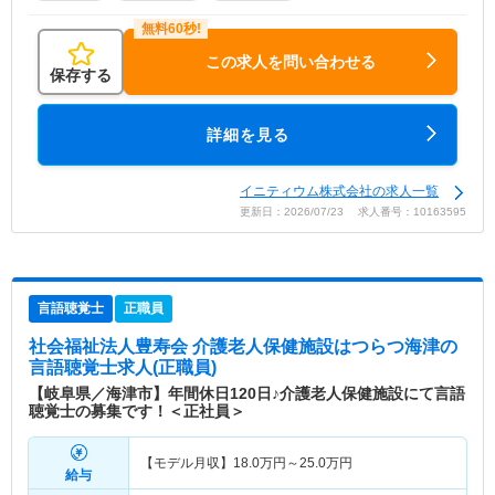
この求人を問い合わせる
保存する
詳細を見る
イニティウム株式会社の求人一覧
更新日：2026/07/23 求人番号：10163595
言語聴覚士
正職員
社会福祉法人豊寿会 介護老人保健施設はつらつ海津
の
言語聴覚士求人(正職員)
【岐阜県／海津市】年間休日120日♪介護老人保健施設にて言語
聴覚士の募集です！＜正社員＞
【モデル月収】
18.0
万円～
25.0
万円
給与