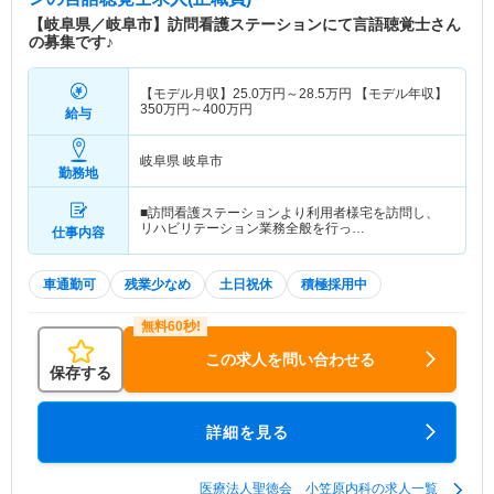
【岐阜県／岐阜市】訪問看護ステーションにて言語聴覚士さん
の募集です♪
【モデル月収】
25.0
万円～
28.5
万円
【モデル年収】
350
万円～
400
万円
給与
岐阜県 岐阜市
勤務地
■訪問看護ステーションより利用者様宅を訪問し、
リハビリテーション業務全般を行っ…
仕事内容
車通勤可
残業少なめ
土日祝休
積極採用中
この求人を問い合わせる
保存する
詳細を見る
医療法人聖徳会 小笠原内科の求人一覧