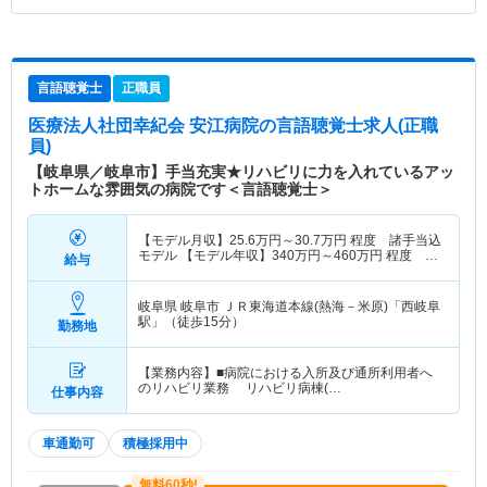
言語聴覚士
正職員
医療法人社団幸紀会 安江病院
の言語聴覚士求人(正職
員)
【岐阜県／岐阜市】手当充実★リハビリに力を入れているアッ
トホームな雰囲気の病院です＜言語聴覚士＞
【モデル月収】
25.6
万円～
30.7
万円
程度 諸手当込
モデル 【モデル年収】
340
万円～
460
万円
程度 諸
給与
手当込
岐阜県 岐阜市
ＪＲ東海道本線(熱海－米原)「西岐阜
駅」（徒歩15分）
勤務地
【業務内容】■病院における入所及び通所利用者へ
のリハビリ業務 リハビリ病棟(…
仕事内容
車通勤可
積極採用中