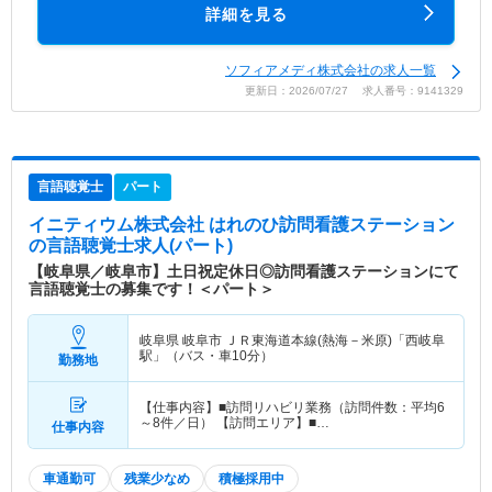
詳細を見る
ソフィアメディ株式会社の求人一覧
更新日：2026/07/27 求人番号：9141329
言語聴覚士
パート
イニティウム株式会社 はれのひ訪問看護ステーション
の言語聴覚士求人(パート)
【岐阜県／岐阜市】土日祝定休日◎訪問看護ステーションにて
言語聴覚士の募集です！＜パート＞
岐阜県 岐阜市
ＪＲ東海道本線(熱海－米原)「西岐阜
駅」（バス・車10分）
勤務地
【仕事内容】■訪問リハビリ業務（訪問件数：平均6
～8件／日） 【訪問エリア】■…
仕事内容
車通勤可
残業少なめ
積極採用中