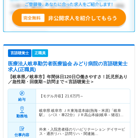
言語聴覚士
正職員
医療法人岐阜勤労者医療協会 みどり病院
の言語聴覚士
求人(正職員)
【岐阜県／岐阜市】年間休日120日◎働きやすさ！託児所あり
／急性期・回復期～訪問まで＜言語聴覚士＞
【モデル月収】
21.6
万円～
給与
岐阜県 岐阜市
ＪＲ東海道本線(熱海－米原)「岐阜
駅」（バス・車22分）ＪＲ高山本線(岐阜－猪谷)
勤務地
「岐阜駅」（バス・車22分）
外来・入院患者様のリハビリテーション デイサービ
ス・通所リハ・訪問リハ・関連施…
仕事内容