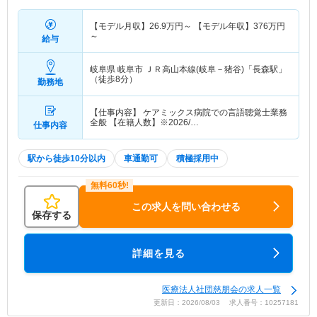
【モデル月収】
26.9
万円～
【モデル年収】
376
万円
～
給与
岐阜県 岐阜市
ＪＲ高山本線(岐阜－猪谷)「長森駅」
（徒歩8分）
勤務地
【仕事内容】 ケアミックス病院での言語聴覚士業務
全般 【在籍人数】※2026/…
仕事内容
駅から徒歩10分以内
車通勤可
積極採用中
この求人を問い合わせる
保存する
詳細を見る
医療法人社団慈朋会の求人一覧
更新日：2026/08/03 求人番号：10257181