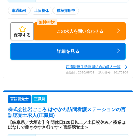
車通勤可
土日祝休
積極採用中
この求人を問い合わせる
保存する
詳細を見る
西濃医療生活協同組合の求人一覧
更新日：2026/08/03 求人番号：10175304
言語聴覚士
正職員
株式会社岩ごころ はやかわ訪問看護ステーション
の言
語聴覚士求人(正職員)
【岐阜県／大垣市】年間休日120日以上／土日祝休み／残業ほ
ぼなしで働きやすさ◎です＜言語聴覚士＞