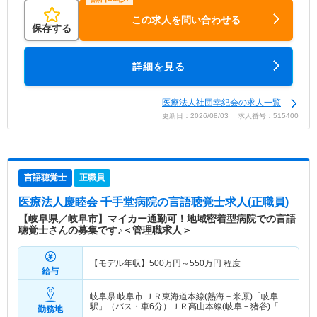
この求人を問い合わせる
保存する
詳細を見る
医療法人社団幸紀会の求人一覧
更新日：2026/08/03 求人番号：515400
言語聴覚士
正職員
医療法人慶睦会 千手堂病院
の言語聴覚士求人(正職員)
【岐阜県／岐阜市】マイカー通勤可！地域密着型病院での言語
聴覚士さんの募集です♪＜管理職求人＞
【モデル年収】
500
万円～
550
万円
程度
給与
岐阜県 岐阜市
ＪＲ東海道本線(熱海－米原)「岐阜
駅」（バス・車6分）ＪＲ高山本線(岐阜－猪谷)「岐
勤務地
阜駅」（バス・車6分）