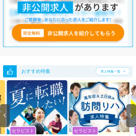
う。
マイナビコメディカルには、【車通勤可】【託児所・育児補助】【残業
少なめ】など、バラエティ豊かな言語聴覚士の求人がそろっています。
さらに、マイナビコメディカルでは、限定求人や非公開求人のご紹介も
可能です。ぜひ一度ご相談ください。
各種数字情報は2022年10月 マイナビ調べによる
岐阜県の言語聴覚士求人は169件あります。（2026年08月07日更新）
サイト上に掲載されている求人の他に、
非公開求人
もございます。
無料
転職支援サービス
にお申し込みいただくと、全求人からご希望条件に合
う求人を提案させていただきます。
おすすめ特集
求人特集一覧
岐阜県の言語聴覚士求人では以下のような条件が人気です。
・
土日祝休
・
積極採用中
・
新卒OK
・
正社員(正職員)
・
病院
・
クリニック
・
介護福祉施設
・
訪問リハビリ(在宅医療)
・
小児リハビ
リ
他の条件でも人気の求人がございますので、「こだわり条件」から検索
いただくか、お気軽にお問い合わせください。
全国の言語聴覚士求人
から検索いただくことも可能です。
セラピスト
セラピスト