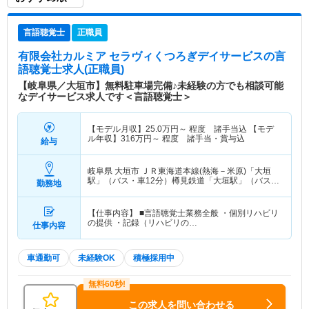
言語聴覚士
正職員
有限会社カルミア セラヴィくつろぎデイサービス
の言
語聴覚士求人(正職員)
【岐阜県／大垣市】無料駐車場完備♪未経験の方でも相談可能
なデイサービス求人です＜言語聴覚士＞
【モデル月収】
25.0
万円～
程度 諸手当込 【モデ
ル年収】
316
万円～
程度 諸手当・賞与込
給与
岐阜県 大垣市
ＪＲ東海道本線(熱海－米原)「大垣
駅」（バス・車12分）樽見鉄道「大垣駅」（バス・
勤務地
車12分） 他
【仕事内容】 ■言語聴覚士業務全般 ・個別リハビリ
の提供 ・記録（リハビリの…
仕事内容
車通勤可
未経験OK
積極採用中
この求人を問い合わせる