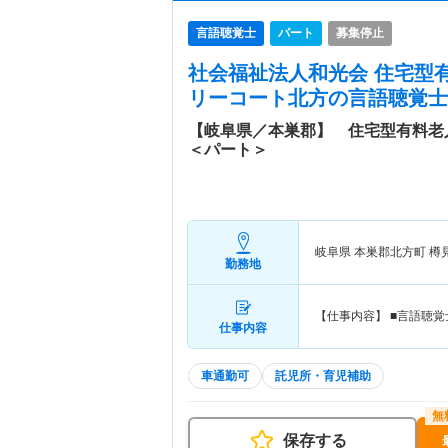
言語聴覚士
パート
募集停止
社会福祉法人和光会 住宅型
リーコート北方
の言語聴覚士
【岐阜県／本巣郡】 住宅型有料老
＜パート＞
岐阜県 本巣郡北方町
樽
勤務地
【仕事内容】 ■言語聴
仕事内容
車通勤可
託児所・育児補助
保存する