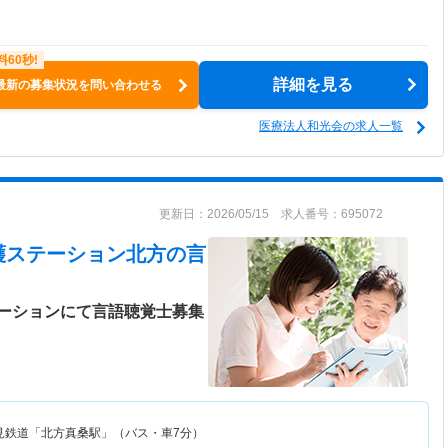
詳細を見る
最新の募集状況を問い合わせる
医療法人和光会の求人一覧
更新日：2026/05/15 求人番号：695072
護ステーション北方
の言
ーションにて言語聴覚士募集
見鉄道「北方真桑駅」（バス・車7分）