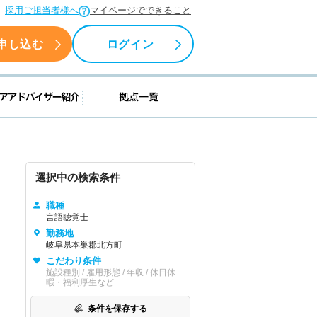
採用ご担当者様へ
マイページでできること
申し込む
ログイン
援情報
キャリアアドバイザー紹介
拠点一覧
選択中の検索条件
職種
言語聴覚士
勤務地
岐阜県本巣郡北方町
こだわり条件
施設種別 / 雇用形態 / 年収 / 休日休
暇・福利厚生など
条件を保存する