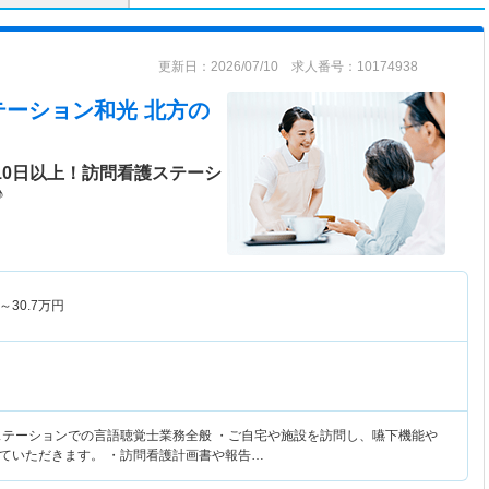
更新日：2026/07/10 求人番号：10174938
テーション和光 北方
の
10日以上！訪問看護ステーシ
♪
～
30.7
万円
ステーションでの言語聴覚士業務全般 ・ご自宅や施設を訪問し、嚥下機能や
ていただきます。 ・訪問看護計画書や報告…