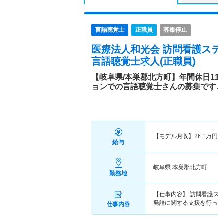
言語聴覚士
正職員
募集停止
医療法人和光会 訪問看護ス
言語聴覚士求人(正職員)
【岐阜県/本巣郡北方町】年間休日1
ョンでの言語聴覚士さんの募集です
【モデル月収】
26.1
万円
給与
岐阜県 本巣郡北方町
勤務地
【仕事内容】 訪問看護
発語に関する支援を行っ
仕事内容