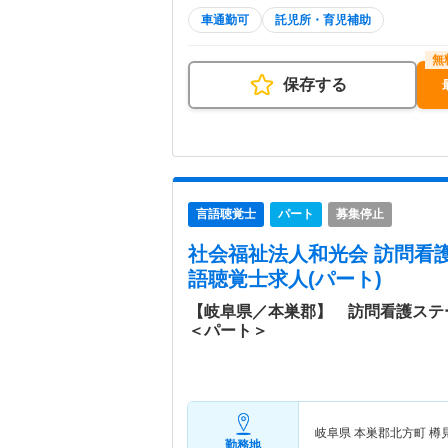
車通勤可
託児所・育児補助
保存する
言語聴覚士
パート
募集停止
社会福祉法人和光会 訪問看
語聴覚士求人(パート)
【岐阜県／本巣郡】 訪問看護ステ
＜パート＞
岐阜県 本巣郡北方町
樽
勤務地