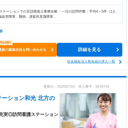
護ステーションでの言語聴覚士業務全般 ・一日の訪問件数：平均4～5件（1人
：脳血管障害、難病、遅延性意識障害…
助
詳細を見る
最新の募集状況を問い合わせる
社会福祉法人和光会の求人一覧
更新日：2026/07/10 求人番号：9039756
テーション和光 北方
の
充実◎訪問看護ステーション
＞