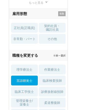
もっと見る
残業少なめ
寮・借り上げ
雇用形態
託児所・
住宅手当・補助
育児補助
契約社員・
正社員(正職員)
土日祝休
無資格 OK
嘱託社員
非常勤・パート
積極採用中
WEB面接OK
その他
2027年4月入職可
夏～秋入職可
職種を変更する
※単一選択
1月入職可
理学療法士
作業療法士
言語聴覚士
臨床検査技師
臨床工学技士
診療放射線技師
管理栄養士/
柔道整復師
栄養士