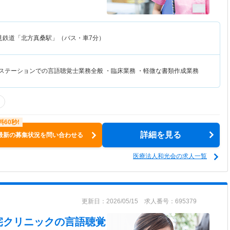
見鉄道「北方真桑駅」（バス・車7分）
護ステーションでの言語聴覚士業務全般 ・臨床業務 ・軽微な書類作成業務
詳細を見る
最新の募集状況を問い合わせる
医療法人和光会の求人一覧
更新日：2026/05/15 求人番号：695379
宅クリニック
の言語聴覚