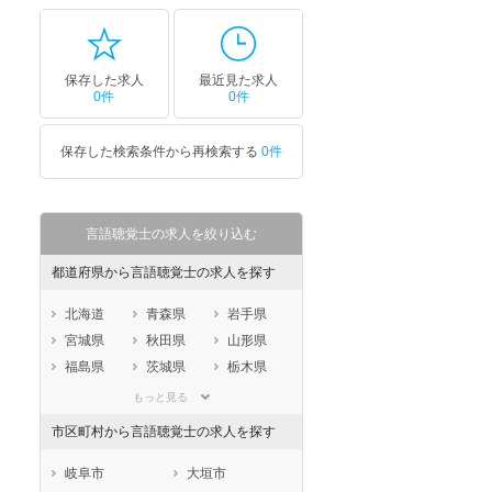
保存した求人
最近見た求人
0件
0件
保存した検索条件から再検索する
0件
言語聴覚士の求人を絞り込む
都道府県から言語聴覚士の求人を探す
北海道
青森県
岩手県
宮城県
秋田県
山形県
福島県
茨城県
栃木県
群馬県
埼玉県
千葉県
もっと見る
東京都
神奈川県
新潟県
市区町村から言語聴覚士の求人を探す
山梨県
長野県
富山県
石川県
福井県
岐阜県
岐阜市
大垣市