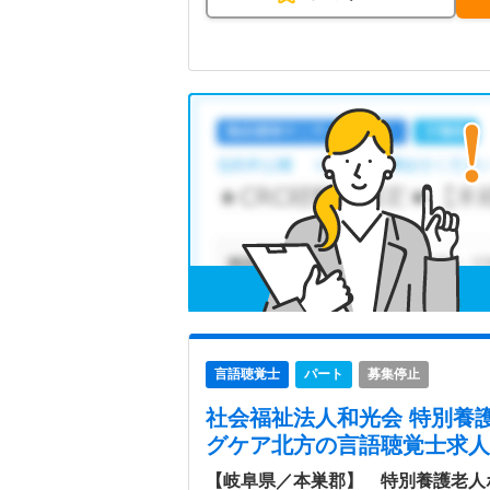
言語聴覚士
パート
募集停止
社会福祉法人和光会 特別養
グケア北方
の言語聴覚士求人
【岐阜県／本巣郡】 特別養護老人