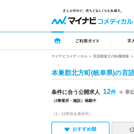
トップページ
ご利用ガイ
マイナビコメディカル
言語聴覚士の転職情報
本巣郡北方町(岐阜県)の言
12
条件に合う公開求人
非
（2事業所・施設）掲載中
（1～12件目を表示中）
おすすめ順