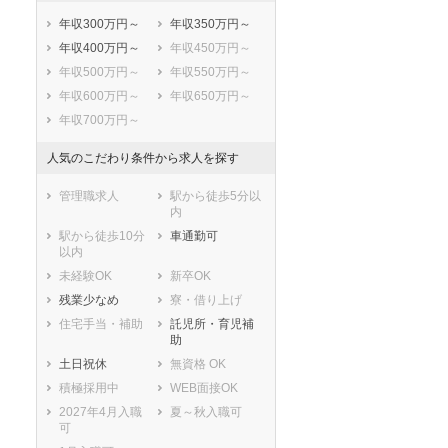
可児郡御嵩町
大野郡白川村
年収300万円～
年収350万円～
年収400万円～
年収450万円～
年収500万円～
年収550万円～
年収600万円～
年収650万円～
年収700万円～
人気のこだわり条件から求人を探す
管理職求人
駅から徒歩5分以
内
駅から徒歩10分
車通勤可
以内
未経験OK
新卒OK
残業少なめ
寮・借り上げ
住宅手当・補助
託児所・育児補
助
土日祝休
無資格 OK
積極採用中
WEB面接OK
2027年4月入職
夏～秋入職可
可