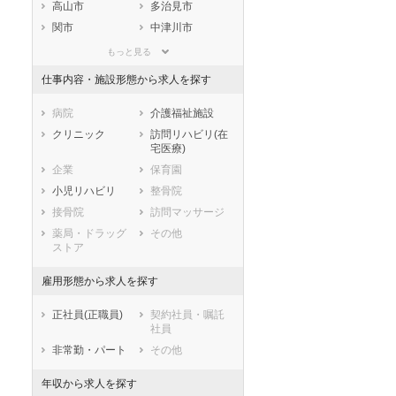
静岡県
愛知県
三重県
高山市
多治見市
滋賀県
京都府
大阪府
関市
中津川市
兵庫県
奈良県
和歌山県
美濃市
瑞浪市
もっと見る
鳥取県
島根県
岡山県
羽島市
恵那市
仕事内容・施設形態から求人を探す
広島県
山口県
徳島県
美濃加茂市
土岐市
香川県
愛媛県
高知県
各務原市
可児市
病院
介護福祉施設
福岡県
佐賀県
長崎県
山県市
瑞穂市
クリニック
訪問リハビリ(在
宅医療)
熊本県
大分県
宮崎県
飛騨市
本巣市
企業
保育園
鹿児島県
沖縄県
郡上市
下呂市
小児リハビリ
整骨院
海津市
羽島郡岐南町
接骨院
訪問マッサージ
羽島郡笠松町
養老郡養老町
薬局・ドラッグ
その他
不破郡垂井町
不破郡関ケ原町
ストア
安八郡神戸町
安八郡輪之内町
雇用形態から求人を探す
安八郡安八町
揖斐郡揖斐川町
揖斐郡大野町
揖斐郡池田町
正社員(正職員)
契約社員・嘱託
本巣郡北方町
加茂郡坂祝町
社員
加茂郡富加町
加茂郡川辺町
非常勤・パート
その他
加茂郡七宗町
加茂郡八百津町
年収から求人を探す
加茂郡白川町
加茂郡東白川村