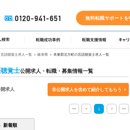
0120-941-651
無料転職サポートを
ド
求人検索
転職成功事例
転職支
言語聴覚士求人一覧
岐阜県
本巣郡北方町の言語聴覚士求人一覧
語聴覚士
公開求人・転職・募集情報一覧
公開求人
非公開求人を含めて紹介してもらう
<<
<
>
>>
1
新着順