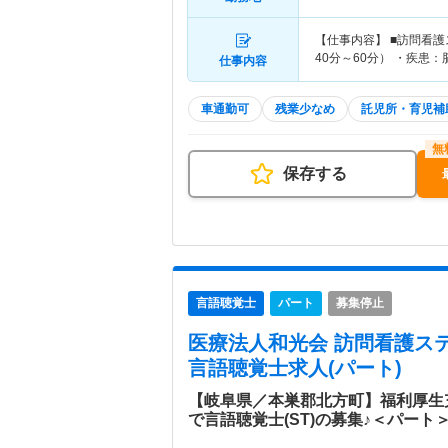
【仕事内容】 ■訪問看
40分～60分） ・疾患
仕事内容
車通勤可
残業少なめ
託児所・育児補
保存する
言語聴覚士
パート
募集停止
医療法人和光会 訪問看護ス
言語聴覚士求人(パート)
【岐阜県／本巣郡北方町】福利厚生
で言語聴覚士(ST)の募集♪＜パート