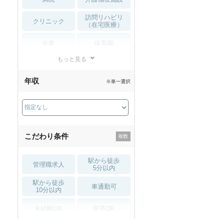
訪問リハビリ
クリニック
（在宅医療）
企業
保育園
もっと見る
小児リハビリ
整骨院
年収
※単一選択
接骨院
訪問マッサージ
薬局・
その他
ドラッグストア
こだわり条件
駅から徒歩
管理職求人
5分以内
駅から徒歩
車通勤可
10分以内
未経験OK
新卒OK