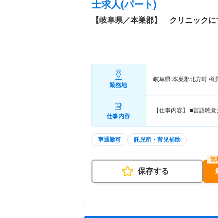
士求人(パート)
【岐阜県／本巣郡】 クリニックに
岐阜県 本巣郡北方町
樽
勤務地
【仕事内容】 ■言語聴
仕事内容
車通勤可
託児所・育児補助
保存する