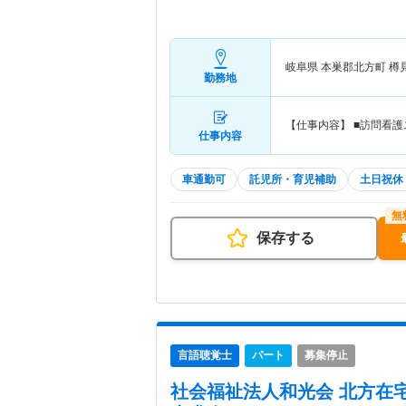
岐阜県 本巣郡北方町
樽
勤務地
【仕事内容】 ■訪問看
仕事内容
車通勤可
託児所・育児補助
土日祝休
保存する
言語聴覚士
パート
募集停止
社会福祉法人和光会 北方在