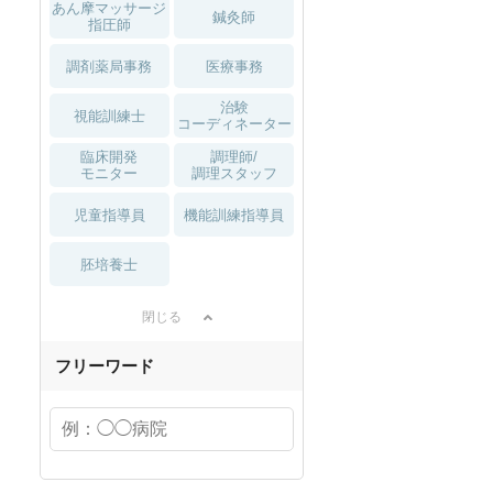
あん摩マッサージ
鍼灸師
指圧師
調剤薬局事務
医療事務
治験
視能訓練士
コーディネーター
臨床開発
調理師/
モニター
調理スタッフ
児童指導員
機能訓練指導員
胚培養士
閉じる
フリーワード