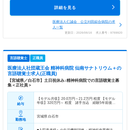
詳細を見る
医療法人仁誠会 公立刈田綜合病院の求
人一覧
更新日：2026/06/16 求人番号：9769920
言語聴覚士
正職員
医療法人社団蔵王会 精神科病院 仙南サナトリウム＋
の
言語聴覚士求人(正職員)
【宮城県／白石市】土日祝休み♪精神科病院での言語聴覚士募
集＜正社員＞
【モデル月収】
20.0
万円～
21.2
万円
程度 【モデル
年収】
320
万円～
程度 諸手当込 経験5年前後モ
給与
デル
宮城県 白石市
勤務地
■入院患者様への生活機能訓練 ・精神科作業療法、