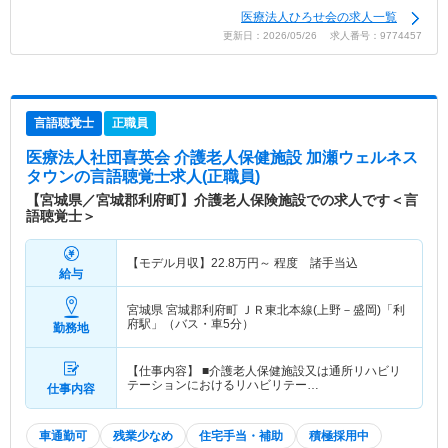
医療法人ひろせ会の求人一覧
更新日：2026/05/26 求人番号：9774457
言語聴覚士
正職員
医療法人社団喜英会 介護老人保健施設 加瀬ウェルネス
タウン
の言語聴覚士求人(正職員)
【宮城県／宮城郡利府町】介護老人保険施設での求人です＜言
語聴覚士＞
【モデル月収】
22.8
万円～
程度 諸手当込
給与
宮城県 宮城郡利府町
ＪＲ東北本線(上野－盛岡)「利
府駅」（バス・車5分）
勤務地
【仕事内容】 ■介護老人保健施設又は通所リハビリ
テーションにおけるリハビリテー…
仕事内容
車通勤可
残業少なめ
住宅手当・補助
積極採用中