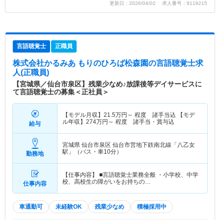
更新日：2026/04/02 求人番号：9119215
言語聴覚士
正職員
株式会社かるみあ もりのひろば松森園
の言語聴覚士求
人(正職員)
【宮城県／仙台市泉区】残業少なめ♪放課後等デイサービスに
て言語聴覚士の募集＜正社員＞
【モデル月収】
21.5
万円～
程度 諸手当込 【モデ
ル年収】
274
万円～
程度 諸手当・賞与込
給与
宮城県 仙台市泉区
仙台市営地下鉄南北線「八乙女
駅」（バス・車10分）
勤務地
【仕事内容】 ■言語聴覚士業務全般 ・小学校、中学
校、高校生の障がいをお持ちの…
仕事内容
車通勤可
未経験OK
残業少なめ
積極採用中