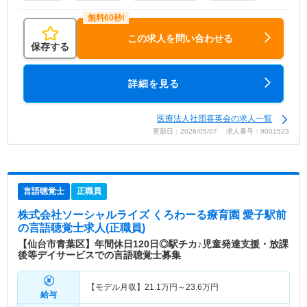
この求人を問い合わせる
保存する
詳細を見る
医療法人社団喜英会の求人一覧
更新日：2026/05/07 求人番号：9001523
言語聴覚士
正職員
株式会社ソーシャルライズ くろわーる療育園 愛子駅前
の言語聴覚士求人(正職員)
【仙台市青葉区】年間休日120日◎駅チカ♪児童発達支援・放課
後等デイサービスでの言語聴覚士募集
【モデル月収】
21.1
万円～
23.6
万円
給与