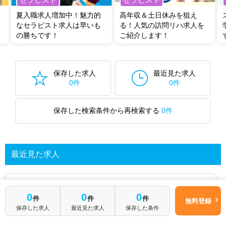
全国の言語聴覚士求人
から検索いただくことも可能です。
夏入職求人増加中！魅力的
高年収＆土日休みを狙え
無料転職支援サービス
にお申し込みいただくと、ご希望条件をヒアリン
なセラピスト求人は早いも
る！人気の訪問リハ求人を
グした上で求人をご提案いたします。
の勝ちです！
ご紹介します！
ご希望条件がまだ定まっていない方は
人気の希望条件をピックアップし
た求人特集
をぜひご活用ください。
転職支援の他、情報収集や募集状況の確認も、お気軽にご相談くださ
い。
保存した求人
最近見た求人
0件
0件
保存した検索条件から再検索する
0件
最近見た求人
あなたが最近見た求人を表示します
0
0
0
件
件
件
無料登録
保存した求人
最近見た求人
保存した条件
求人を探してみる