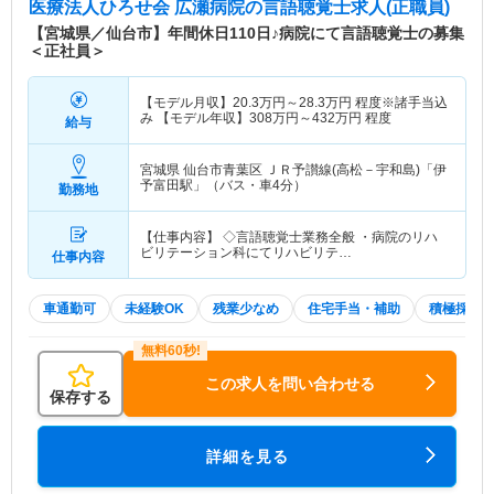
医療法人ひろせ会 広瀬病院
の言語聴覚士求人(正職員)
【宮城県／仙台市】年間休日110日♪病院にて言語聴覚士の募集
＜正社員＞
【モデル月収】
20.3
万円～
28.3
万円
程度※諸手当込
み 【モデル年収】
308
万円～
432
万円
程度
給与
宮城県 仙台市青葉区
ＪＲ予讃線(高松－宇和島)「伊
予富田駅」（バス・車4分）
勤務地
【仕事内容】 ◇言語聴覚士業務全般 ・病院のリハ
ビリテーション科にてリハビリテ…
仕事内容
車通勤可
未経験OK
残業少なめ
住宅手当・補助
積極採用
この求人を問い合わせる
保存する
詳細を見る