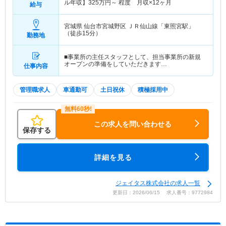
ル年収】
325
万円～
程度 月収×12ヶ月
給与
宮城県 仙台市宮城野区
ＪＲ仙山線「東照宮駅」
（徒歩15分）
勤務地
■事業所の主任スタッフとして、担当事業所の新規
オープンの準備をしていただきます…
仕事内容
管理職求人
車通勤可
土日祝休
積極採用中
この求人を問い合わせる
保存する
詳細を見る
ジェイタス株式会社の求人一覧
更新日：2026/06/15 求人番号：9772984