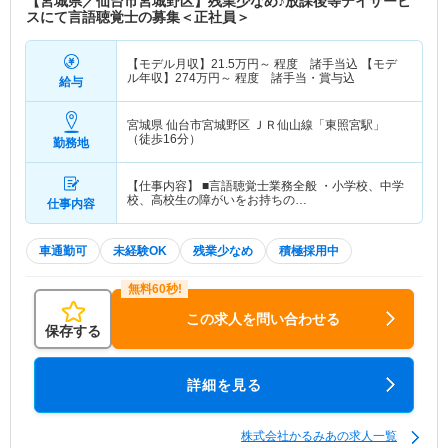
【宮城県／仙台市宮城野区】残業少なめ♪放課後等デイサービ
スにて言語聴覚士の募集＜正社員＞
【モデル月収】
21.5
万円～
程度 諸手当込 【モデ
ル年収】
274
万円～
程度 諸手当・賞与込
給与
宮城県 仙台市宮城野区
ＪＲ仙山線「東照宮駅」
（徒歩16分）
勤務地
【仕事内容】 ■言語聴覚士業務全般 ・小学校、中学
校、高校生の障がいをお持ちの…
仕事内容
車通勤可
未経験OK
残業少なめ
積極採用中
この求人を問い合わせる
保存する
詳細を見る
株式会社かるみあの求人一覧