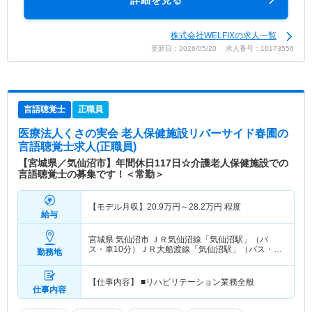
詳細を見る
株式会社WELFIXの求人一覧
更新日：2026/05/20 求人番号：10173556
言語聴覚士
正職員
医療法人くさの実会 老人保健施設リバーサイド春圃
の
言語聴覚士求人(正職員)
【宮城県／気仙沼市】年間休日117日☆介護老人保健施設での
言語聴覚士の募集です！＜常勤＞
【モデル月収】
20.9
万円～
28.2
万円
程度
給与
宮城県 気仙沼市
ＪＲ気仙沼線「気仙沼駅」（バ
ス・車10分）ＪＲ大船渡線「気仙沼駅」（バス・車
勤務地
10分）
【仕事内容】 ■リハビリテーション業務全般
仕事内容