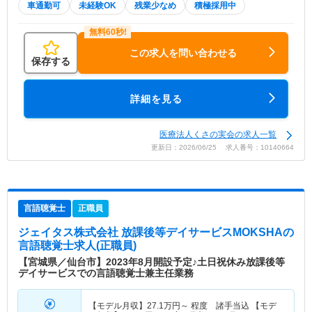
車通勤可
未経験OK
残業少なめ
積極採用中
この求人を問い合わせる
保存する
詳細を見る
医療法人くさの実会の求人一覧
更新日：2026/06/25 求人番号：10140664
言語聴覚士
正職員
ジェイタス株式会社 放課後等デイサービスMOKSHA
の
言語聴覚士求人(正職員)
【宮城県／仙台市】2023年8月開設予定♪土日祝休み放課後等
デイサービスでの言語聴覚士兼主任業務
【モデル月収】
27.1
万円～
程度 諸手当込 【モデ