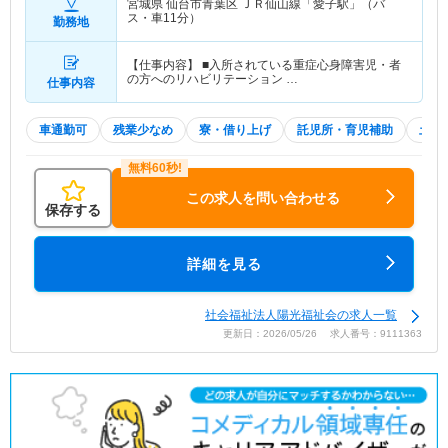
宮城県 仙台市青葉区
ＪＲ仙山線「愛子駅」（バ
ス・車11分）
勤務地
【仕事内容】 ■入所されている重症心身障害児・者
の方へのリハビリテーション …
仕事内容
車通勤可
残業少なめ
寮・借り上げ
託児所・育児補助
土日
この求人を問い合わせる
保存する
詳細を見る
社会福祉法人陽光福祉会の求人一覧
更新日：2026/05/26 求人番号：9111363