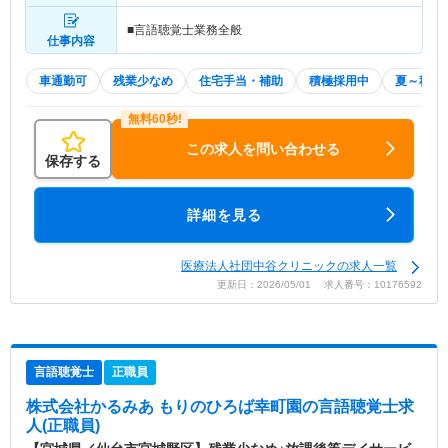
■言語聴覚士業務全般
仕事内容
車通勤可
残業少なめ
住宅手当・補助
積極採用中
夏～秋入
この求人を問い合わせる
保存する
詳細を見る
医療法人社団中谷クリニックの求人一覧
更新日：2026/05/01 求人番号：10176592
言語聴覚士
正職員
株式会社かるみあ もりのひろば幸町園
の言語聴覚士求
人(正職員)