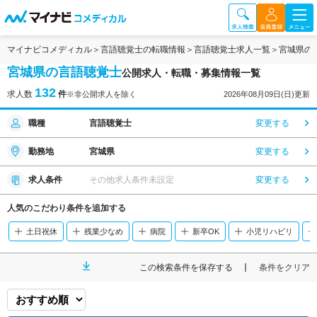
マイナビコメディカル
言語聴覚士の転職情報
言語聴覚士求人一覧
宮城県の
宮城県の言語聴覚士
公開求人・転職・募集情報一覧
132
求人数
件
※非公開求人を除く
2026年08月09日(日)更新
職種
言語聴覚士
変更する
勤務地
宮城県
変更する
求人条件
その他求人条件未設定
変更する
人気のこだわり条件を追加する
土日祝休
残業少なめ
病院
新卒OK
小児リハビリ
この検索条件を保存する
条件をクリア