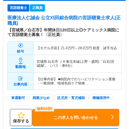
言語聴覚士
正職員
医療法人仁誠会 公立刈田綜合病院
の言語聴覚士求人(正
職員)
【宮城県／白石市】年間休日120日以上◎ケアミックス病院に
て言語聴覚士募集！〈正社員〉
【モデル月収】
21.4
万円～
28.0
万円
程度 諸手当込
給与
宮城県 白石市
ＪＲ東北本線(上野－盛岡)「白石(宮
城)駅」（バス・車8分）
勤務地
【仕事内容】 ■病院内でのリハビリテーション業務
・一般病棟、地域包括ケア病棟…
仕事内容
車通勤可
残業少なめ
託児所・育児補助
積極採用中
この求人を問い合わせる
保存する