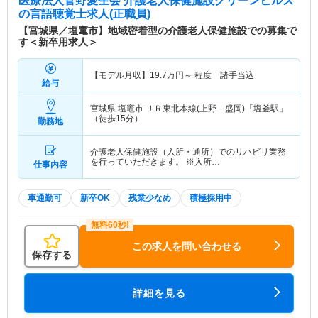
医療法人菅野愛生会 介護老人保健施設グリーンヒルズ
の言語聴覚士求人(正職員)
【宮城県／塩竃市】地域密着型の介護老人保健施設での募集で
す＜新卒用求人＞
【モデル月収】
19.7
万円～
程度 諸手当込
給与
宮城県 塩竈市
ＪＲ東北本線(上野－盛岡)「塩釜駅」
（徒歩15分）
勤務地
介護老人保健施設（入所・通所）でのリハビリ業務
を行っていただきます。 ※入所…
仕事内容
車通勤可
新卒OK
残業少なめ
積極採用中
この求人を問い合わせる
保存する
詳細を見る