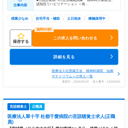
認知症リハビリテーション ＜病…
仕事内容
残業少なめ
住宅手当・補助
土日祝休
積極採用中
この求人を問い合わせる
保存する
詳細を見る
医療法人社団蔵王会 精神科病院 仙南
サナトリウム＋の求人一覧
更新日：2026/05/26 求人番号：10262601
言語聴覚士
正職員
医療法人翠十字 杜都千愛病院
の言語聴覚士求人(正職
員)