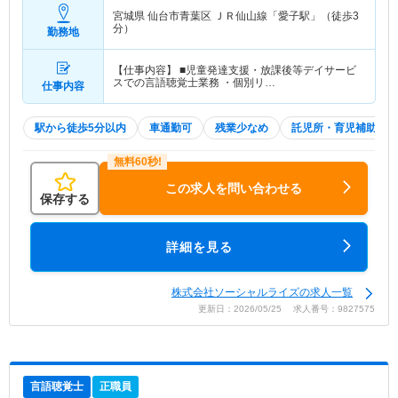
宮城県 仙台市青葉区
ＪＲ仙山線「愛子駅」（徒歩3
分）
勤務地
【仕事内容】 ■児童発達支援・放課後等デイサービ
スでの言語聴覚士業務 ・個別リ…
仕事内容
駅から徒歩5分以内
車通勤可
残業少なめ
託児所・育児補助
この求人を問い合わせる
保存する
詳細を見る
株式会社ソーシャルライズの求人一覧
更新日：2026/05/25 求人番号：9827575
言語聴覚士
正職員