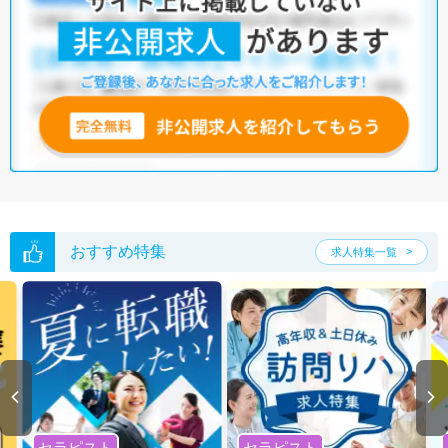
1,414施設、介護施設が3,356施設あり、言語聴覚士として働ける施設数は
豊富です。そのため、多種多様な求人の中から希望の条件に合った職場
を見つけることができるでしょう。
マイナビコメディカルには、【車通勤可】【積極採用中】【残業少な
め】など、バラエティ豊かな言語聴覚士の求人がそろっています。さら
に、マイナビコメディカルでは、限定求人や非公開求人のご紹介も可能
です。ぜひ一度ご相談ください。
※各種数字情報は2023年2月 マイナビ調べによる
宮城県の言語聴覚士求人は132件あります。（2026年08月09日更新）
サイト上に掲載されている求人の他に、
非公開求人
もございます。
無料
転職支援サービス
にお申し込みいただくと、全求人からご希望条件に合
おすすめ特集
求人特集一覧
う求人を提案させていただきます。
宮城県の言語聴覚士求人では以下のような条件が人気です。
・
土日祝休
・
積極採用中
・
新卒OK
・
正社員(正職員)
・
病院
・
クリニック
・
介護福祉施設
・
訪問リハビリ(在宅医療)
・
小児リハビ
リ
・
保育園
・
その他
他の条件でも人気の求人がございますので、「こだわり条件」から検索
いただくか、お気軽にお問い合わせください。
セラピスト
セラピスト