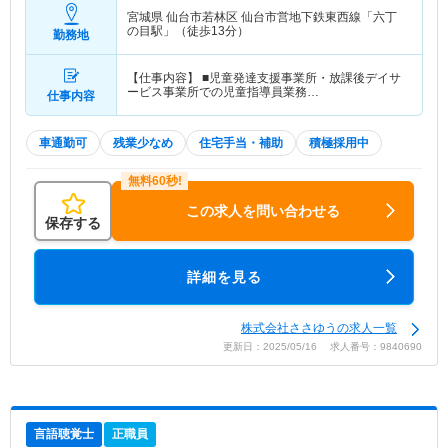
宮城県 仙台市若林区
仙台市営地下鉄東西線「六丁
の目駅」（徒歩13分）
勤務地
【仕事内容】 ■児童発達支援事業所・放課後デイサ
ービス事業所での児童指導員業務…
仕事内容
車通勤可
残業少なめ
住宅手当・補助
積極採用中
この求人を問い合わせる
保存する
詳細を見る
株式会社ささゆうの求人一覧
更新日：2025/05/16 求人番号：9840690
言語聴覚士
正職員