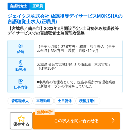
言語聴覚士
正職員
ジェイタス株式会社 放課後等デイサービスMOKSHA
の
言語聴覚士求人(正職員)
【宮城県／仙台市】2023年8月開設予定♪土日祝休み放課後等
デイサービスでの言語聴覚士兼管理者業務
【モデル月収】
27.9
万円～
程度 諸手当込 【モデ
ル年収】
334
万円～
程度 月収×12ヶ月
給与
宮城県 仙台市宮城野区
ＪＲ仙山線「東照宮駅」
（徒歩15分）
勤務地
■事業所の管理者として、担当事業所の管理者業務
と新規オープンの準備をしていただ…
仕事内容
管理職求人
車通勤可
土日祝休
積極採用中
この求人を問い合わせる
保存する