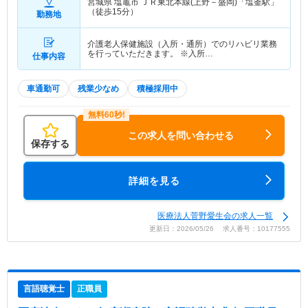
宮城県 塩竈市
ＪＲ東北本線(上野－盛岡)「塩釜駅」
（徒歩15分）
勤務地
介護老人保健施設（入所・通所）でのリハビリ業務
を行っていただきます。 ※入所…
仕事内容
車通勤可
残業少なめ
積極採用中
この求人を問い合わせる
保存する
詳細を見る
医療法人菅野愛生会の求人一覧
更新日：2026/05/26 求人番号：10177555
言語聴覚士
正職員