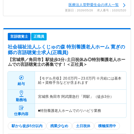
医療法人菅野愛生会の求人一覧
更新日：2026/05/26 求人番号：10202520
言語聴覚士
正職員
社会福祉法人ふくじゅの森 特別養護老人ホーム 寛ぎの
郷
の言語聴覚士求人(正職員)
【宮城県／角田市】駅徒歩3分♪土日祝休み◎特別養護老人ホー
ムでの言語聴覚士の募集です！＜正社員＞
【モデル月収】
20.0
万円～
23.0
万円
※月給には基本
給＋資格手当などが含まれます
給与
宮城県 角田市
阿武隈急行「岡駅」（徒歩3分）
勤務地
■特別養護老人ホームでのリハビリ業務
仕事内容
駅から徒歩5分以内
残業少なめ
土日祝休
積極採用中