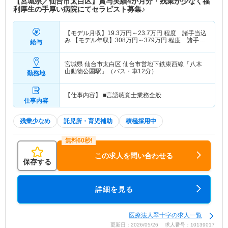
【宮城県／仙台市太白区】賞与実績4か月分・残業が少なく福
利厚生の手厚い病院にてセラピスト募集♪
【モデル月収】
19.3
万円～
23.7
万円
程度 諸手当込
み 【モデル年収】
308
万円～
379
万円
程度 諸手
給与
当・賞与込み
宮城県 仙台市太白区
仙台市営地下鉄東西線「八木
山動物公園駅」（バス・車12分）
勤務地
【仕事内容】 ■言語聴覚士業務全般
仕事内容
残業少なめ
託児所・育児補助
積極採用中
この求人を問い合わせる
保存する
詳細を見る
医療法人翠十字の求人一覧
更新日：2026/05/26 求人番号：10139017