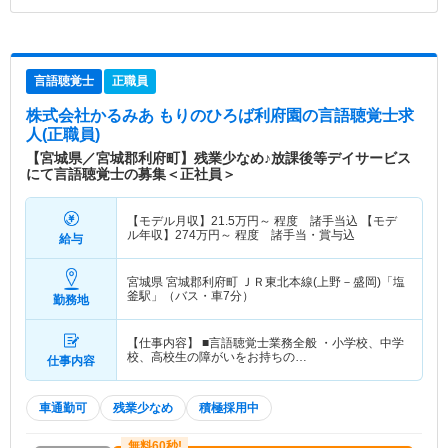
言語聴覚士
正職員
株式会社かるみあ もりのひろば利府園
の言語聴覚士求
人(正職員)
【宮城県／宮城郡利府町】残業少なめ♪放課後等デイサービス
にて言語聴覚士の募集＜正社員＞
【モデル月収】
21.5
万円～
程度 諸手当込 【モデ
ル年収】
274
万円～
程度 諸手当・賞与込
給与
宮城県 宮城郡利府町
ＪＲ東北本線(上野－盛岡)「塩
釜駅」（バス・車7分）
勤務地
【仕事内容】 ■言語聴覚士業務全般 ・小学校、中学
校、高校生の障がいをお持ちの…
仕事内容
車通勤可
残業少なめ
積極採用中