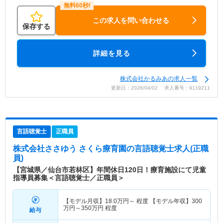
この求人を問い合わせる
保存する
詳細を見る
株式会社かるみあの求人一覧
更新日：2026/04/02 求人番号：9119211
言語聴覚士
正職員
株式会社ささゆう さくら療育園
の言語聴覚士求人(正職
員)
【宮城県／仙台市若林区】年間休日120日！療育施設にて児童
指導員募集＜言語聴覚士／正職員＞
【モデル月収】
18.0
万円～
程度 【モデル年収】
300
万円～
350
万円
程度
給与