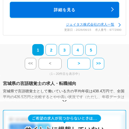
詳細を見る
ジェイタス株式会社の求人一覧
更新日：2026/06/15 求人番号：9772990
1
2
3
4
5
<<
<
>
>>
（1～20件目を表示中）
宮城県の言語聴覚士の求人・転職傾向
宮城県で言語聴覚士として働いている方の平均年収は438.4万円で、全国
平均の426.5万円と比較するとやや高い状況です（ただし、年収データは
理学療法士・作業療法士・視能訓練士を含む統計値です）。また、言語
聴覚士の求人賃金（月額）は、全国平均が24.9万円で、宮城県は21.4万～
24.9万円となっています。
有効求人倍率は、全国が3.17倍なのに対して、宮城県は3.01倍。やや低い
傾向にあります。一方で、宮城県には病院が135施設、クリニックが