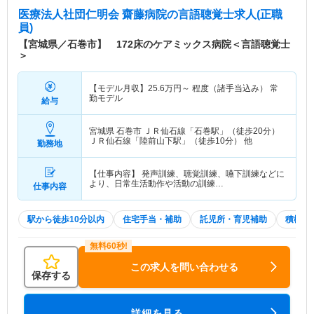
医療法人社団仁明会 齋藤病院
の言語聴覚士求人(正職
員)
【宮城県／石巻市】 172床のケアミックス病院＜言語聴覚士
＞
【モデル月収】
25.6
万円～
程度（諸手当込み） 常
勤モデル
給与
宮城県 石巻市
ＪＲ仙石線「石巻駅」（徒歩20分）
ＪＲ仙石線「陸前山下駅」（徒歩10分） 他
勤務地
【仕事内容】 発声訓練、聴覚訓練、嚥下訓練などに
より、日常生活動作や活動の訓練…
仕事内容
駅から徒歩10分以内
住宅手当・補助
託児所・育児補助
積極採
この求人を問い合わせる
保存する
詳細を見る