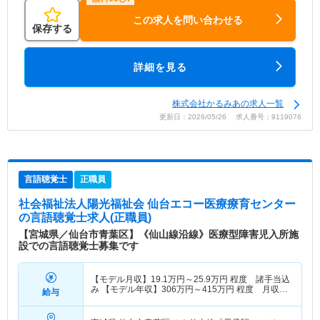
この求人を問い合わせる
保存する
詳細を見る
株式会社かるみあの求人一覧
更新日：2026/05/26 求人番号：9119076
言語聴覚士
正職員
社会福祉法人陽光福祉会 仙台エコー医療療育センター
の言語聴覚士求人(正職員)
【宮城県／仙台市青葉区】《仙山線沿線》医療型障害児入所施
設での言語聴覚士募集です
【モデル月収】
19.1
万円～
25.9
万円
程度 諸手当込
み 【モデル年収】
306
万円～
415
万円
程度 月収12
給与
ヶ月＋賞与4.00ヶ月の場合