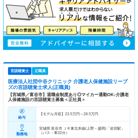
言語聴覚士
正職員
医療法人社団中谷クリニック 介護老人保健施設リーブ
ズ
の言語聴覚士求人(正職員)
【宮城県／富谷市】退職金制度あり◎マイカー通勤OK♪介護老
人保健施設の言語聴覚士募集＜正社員＞
【モデル月収】
23.5
万円～
28.5
万円
給与
宮城県 富谷市
ＪＲ東北本線(上野－盛岡)「岩切駅」
（バス・車32分）
勤務地