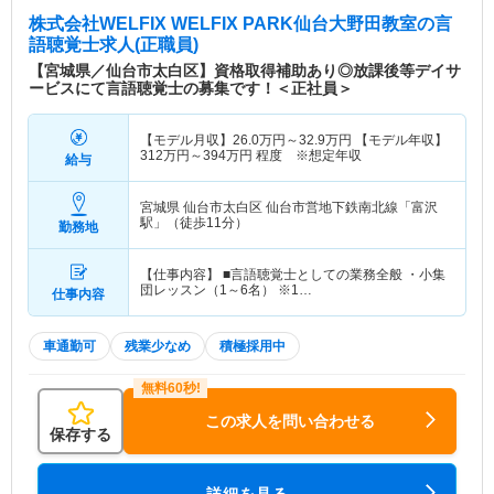
株式会社WELFIX WELFIX PARK仙台大野田教室
の言
語聴覚士求人(正職員)
【宮城県／仙台市太白区】資格取得補助あり◎放課後等デイサ
ービスにて言語聴覚士の募集です！＜正社員＞
【モデル月収】
26.0
万円～
32.9
万円
【モデル年収】
312
万円～
394
万円
程度 ※想定年収
給与
宮城県 仙台市太白区
仙台市営地下鉄南北線「富沢
駅」（徒歩11分）
勤務地
【仕事内容】 ■言語聴覚士としての業務全般 ・小集
団レッスン（1～6名） ※1…
仕事内容
車通勤可
残業少なめ
積極採用中
この求人を問い合わせる
保存する