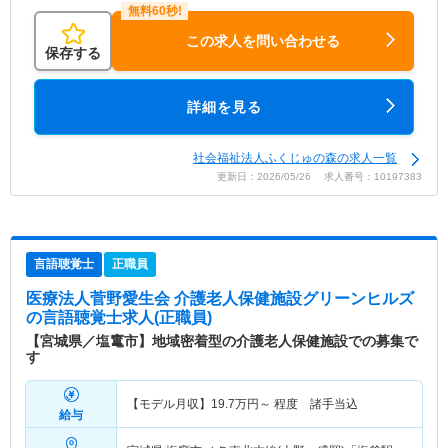
この求人を問い合わせる
保存する
詳細を見る
社会福祉法人ふくじゅの森の求人一覧
更新日：2026/05/26 求人番号：10197383
言語聴覚士
正職員
医療法人菅野愛生会 介護老人保健施設グリーンヒルズ
の言語聴覚士求人(正職員)
【宮城県／塩竃市】地域密着型の介護老人保健施設での募集で
す
【モデル月収】
19.7
万円～
程度 諸手当込
給与