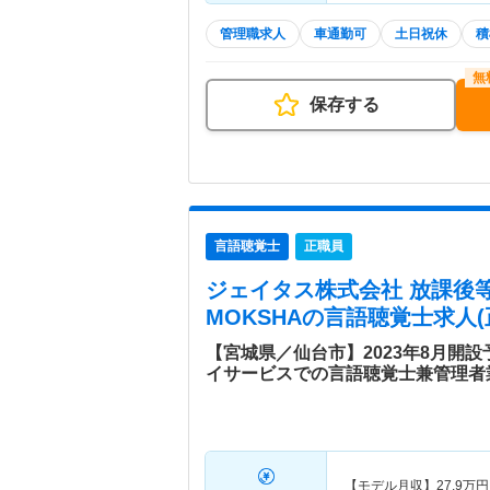
管理職求人
車通勤可
土日祝休
積
保存する
言語聴覚士
正職員
ジェイタス株式会社 放課後
MOKSHA
の言語聴覚士求人(
【宮城県／仙台市】2023年8月開
イサービスでの言語聴覚士兼管理者
【モデル月収】
27.9
万円