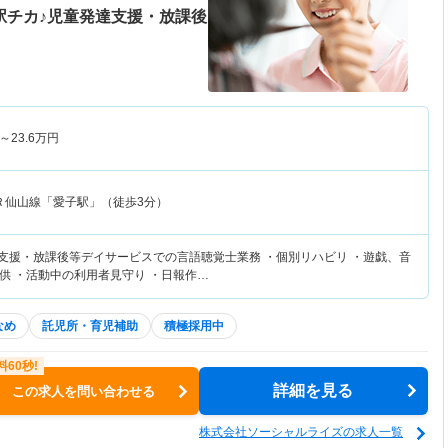
駅チカ♪児童発達支援・放課後
～
23.6
万円
Ｒ仙山線「愛子駅」（徒歩3分）
達支援・放課後等デイサービスでの言語聴覚士業務 ・個別リハビリ ・遊戯、音
供 ・活動中の利用者見守り ・日報作…
なめ
託児所・育児補助
積極採用中
詳細を見る
この求人を問い合わせる
株式会社ソーシャルライズの求人一覧