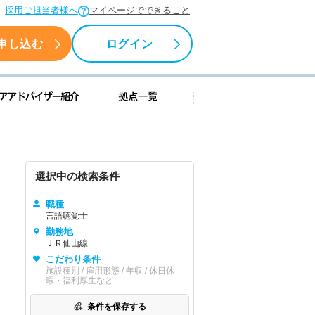
採用ご担当者様へ
マイページでできること
申し込む
ログイン
援情報
キャリアアドバイザー紹介
拠点一覧
選択中の検索条件
職種
言語聴覚士
勤務地
ＪＲ仙山線
こだわり条件
施設種別 / 雇用形態 / 年収 / 休日休
暇・福利厚生など
条件を保存する