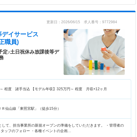
更新日：2026/06/15 求人番号：9772984
等デイサービス
正職員)
設予定♪土日祝休み放課後等デ
務
～
程度 諸手当込 【モデル年収】
325
万円～
程度 月収×12ヶ月
ＪＲ仙山線「東照宮駅」（徒歩15分）
として、担当事業所の新規オープンの準備をしていただきます。 ・管理者の
スタッフのフォロー ・各種イベントの企画…