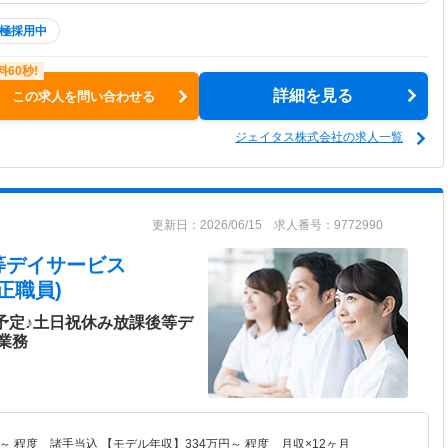
極採用中
詳細を見る
この求人を問い合わせる
ジェイタス株式会社の求人一覧
更新日：2026/06/15 求人番号：9772990
等デイサービス
正職員)
設予定♪土日祝休み放課後等デ
業務
～
程度 諸手当込 【モデル年収】
334
万円～
程度 月収×12ヶ月