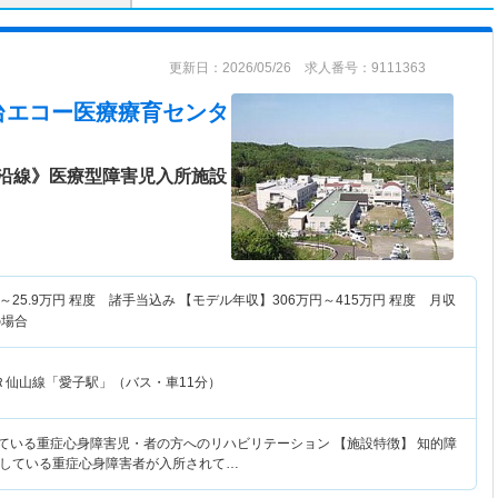
更新日：2026/05/26 求人番号：9111363
台エコー医療療育センタ
沿線》医療型障害児入所施設
～
25.9
万円
程度 諸手当込み 【モデル年収】
306
万円～
415
万円
程度 月収
の場合
Ｒ仙山線「愛子駅」（バス・車11分）
れている重症心身障害児・者の方へのリハビリテーション 【施設特徴】 知的障
している重症心身障害者が入所されて…