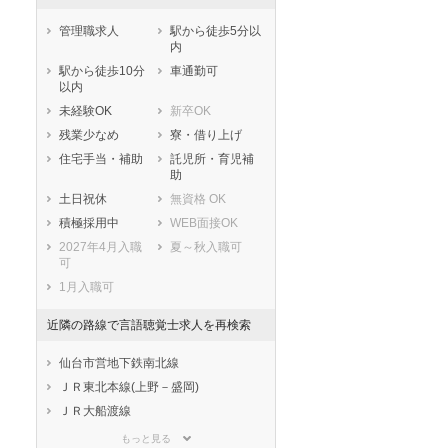
管理職求人
駅から徒歩5分以
内
駅から徒歩10分
車通勤可
以内
未経験OK
新卒OK
残業少なめ
寮・借り上げ
住宅手当・補助
託児所・育児補
助
土日祝休
無資格 OK
積極採用中
WEB面接OK
2027年4月入職
夏～秋入職可
可
1月入職可
近隣の路線で言語聴覚士求人を再検索
仙台市営地下鉄南北線
ＪＲ東北本線(上野－盛岡)
ＪＲ大船渡線
ＪＲ陸羽東線
もっと見る