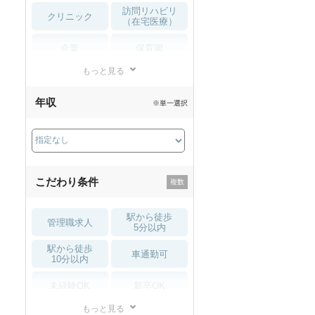
訪問リハビリ
クリニック
（在宅医療）
企業
保育園
もっと見る
小児リハビリ
整骨院
年収
※単一選択
接骨院
訪問マッサージ
薬局・
その他
ドラッグストア
こだわり条件
駅から徒歩
管理職求人
5分以内
駅から徒歩
車通勤可
10分以内
未経験OK
新卒OK
もっと見る