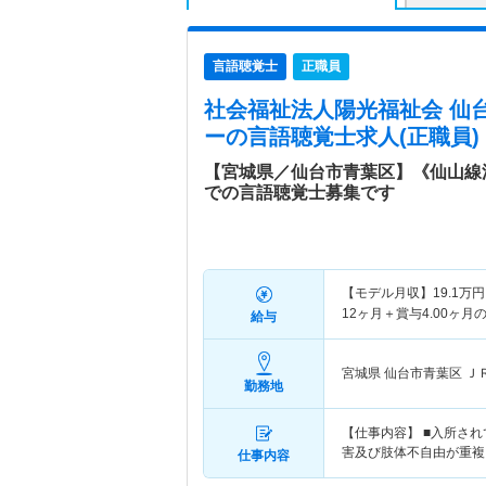
言語聴覚士
正職員
社会福祉法人陽光福祉会 仙
ー
の言語聴覚士求人(正職員)
【宮城県／仙台市青葉区】《仙山線
での言語聴覚士募集です
【モデル月収】
19.1
万円
12ヶ月＋賞与4.00ヶ月
給与
宮城県 仙台市青葉区
Ｊ
勤務地
【仕事内容】 ■入所さ
害及び肢体不自由が重複
仕事内容