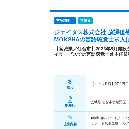
言語聴覚士
正職員
ジェイタス株式会社 放課後
MOKSHA
の言語聴覚士求人(
【宮城県／仙台市】2023年8月開
イサービスでの言語聴覚士兼主任業
【モデル月収】
27.1
万円
給与
宮城県 仙台市宮城野区
勤務地
■事業所の主任スタッフ
サポート業務全般 ・各
仕事内容