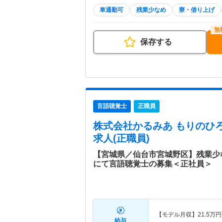
車通勤可
残業少なめ
寮・借り上げ
保存する
言語聴覚士
正職員
株式会社かるみあ もりのひ
求人(正職員)
【宮城県／仙台市宮城野区】残業少
にて言語聴覚士の募集＜正社員＞
【モデル月収】
21.5
万円
給与