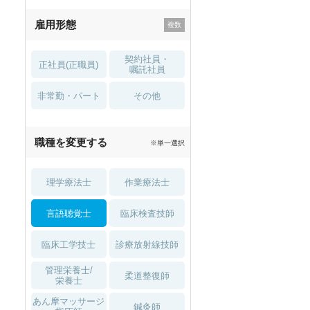
残業少なめ
寮・借り上げ
雇用形態
託児所・
住宅手当・補助
育児補助
契約社員・
正社員(正職員)
土日祝休
無資格 OK
嘱託社員
非常勤・パート
積極採用中
WEB面接OK
その他
2027年4月入職可
夏～秋入職可
職種を変更する
※単一選択
1月入職可
理学療法士
作業療法士
言語聴覚士
臨床検査技師
臨床工学技士
診療放射線技師
管理栄養士/
柔道整復師
栄養士
あん摩マッサージ
鍼灸師