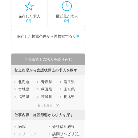
保存した求人
最近見た求人
0件
0件
保存した検索条件から再検索する
0件
言語聴覚士の求人を絞り込む
都道府県から言語聴覚士の求人を探す
北海道
青森県
岩手県
宮城県
秋田県
山形県
福島県
茨城県
栃木県
群馬県
埼玉県
千葉県
もっと見る
東京都
神奈川県
新潟県
仕事内容・施設形態から求人を探す
山梨県
長野県
富山県
石川県
福井県
岐阜県
病院
介護福祉施設
静岡県
愛知県
三重県
クリニック
訪問リハビリ(在