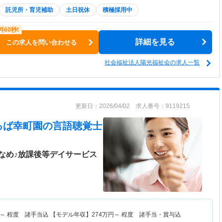
託児所・育児補助
土日祝休
積極採用中
詳細を見る
この求人を問い合わせる
社会福祉法人陽光福祉会の求人一覧
更新日：2026/04/02 求人番号：9119215
ろば幸町園
の言語聴覚士
なめ♪放課後等デイサービス
～
程度 諸手当込 【モデル年収】
274
万円～
程度 諸手当・賞与込