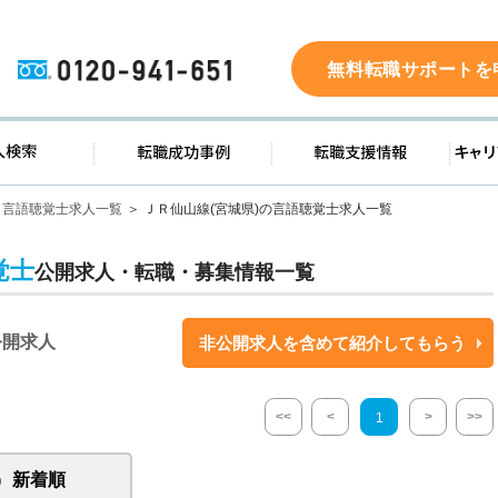
0120-941-651
無料転職サポートを
ド
求人検索
転職成功事例
転職支
言語聴覚士求人一覧
ＪＲ仙山線(宮城県)の言語聴覚士求人一覧
覚士
公開求人・転職・募集情報一覧
公開求人
非公開求人を含めて紹介してもらう
<<
<
>
>>
1
新着順