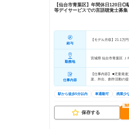
【仙台市青葉区】年間休日120日◎
等デイサービスでの言語聴覚士募集
【モデル月収】
21.1
万円
給与
宮城県 仙台市青葉区
Ｊ
勤務地
【仕事内容】 ■児童発
楽、外出、創作活動の提
仕事内容
駅から徒歩5分以内
車通勤可
残業少
保存する