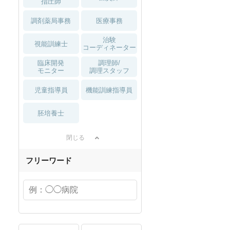
指圧師
調剤薬局事務
医療事務
治験
視能訓練士
コーディネーター
臨床開発
調理師/
モニター
調理スタッフ
児童指導員
機能訓練指導員
胚培養士
閉じる
フリーワード