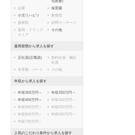
宅医療)
滋賀県
京都府
大阪府
企業
保育園
兵庫県
奈良県
和歌山県
小児リハビリ
整骨院
鳥取県
島根県
岡山県
接骨院
訪問マッサージ
広島県
山口県
徳島県
薬局・ドラッグ
その他
香川県
愛媛県
高知県
ストア
福岡県
佐賀県
長崎県
雇用形態から求人を探す
熊本県
大分県
宮崎県
鹿児島県
沖縄県
正社員(正職員)
契約社員・嘱託
社員
非常勤・パート
その他
年収から求人を探す
年収300万円～
年収350万円～
年収400万円～
年収450万円～
年収500万円～
年収550万円～
年収600万円～
年収650万円～
年収700万円～
人気のこだわり条件から求人を探す