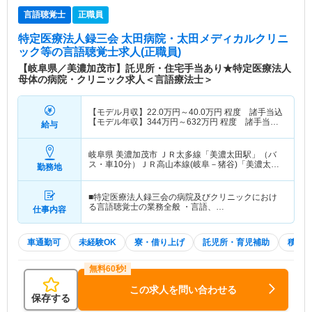
言語聴覚士
正職員
特定医療法人録三会 太田病院・太田メディカルクリニ
ック等
の言語聴覚士求人(正職員)
【岐阜県／美濃加茂市】託児所・住宅手当あり★特定医療法人
母体の病院・クリニック求人＜言語療法士＞
【モデル月収】
22.0
万円～
40.0
万円
程度 諸手当込
【モデル年収】
344
万円～
632
万円
程度 諸手当・
給与
賞与込
岐阜県 美濃加茂市
ＪＲ太多線「美濃太田駅」（バ
ス・車10分）ＪＲ高山本線(岐阜－猪谷)「美濃太田
勤務地
駅」（バス・車10分） 他
■特定医療法人録三会の病院及びクリニックにおけ
る言語聴覚士の業務全般 ・言語、…
仕事内容
車通勤可
未経験OK
寮・借り上げ
託児所・育児補助
積極
この求人を問い合わせる
保存する