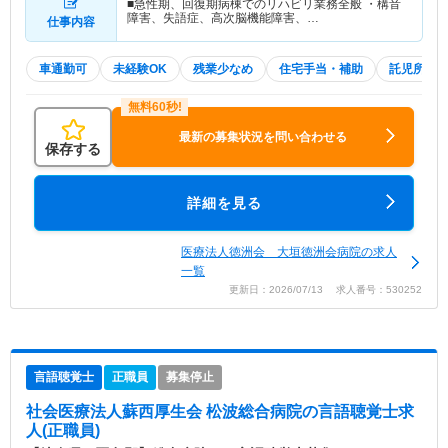
■急性期、回復期病棟でのリハビリ業務全般 ・構音
障害、失語症、高次脳機能障害、…
仕事内容
車通勤可
未経験OK
残業少なめ
住宅手当・補助
託児所・
最新の募集状況を問い合わせる
保存する
詳細を見る
医療法人徳洲会 大垣徳洲会病院の求人
一覧
更新日：2026/07/13 求人番号：530252
言語聴覚士
正職員
募集停止
社会医療法人蘇西厚生会 松波総合病院
の言語聴覚士求
人(正職員)