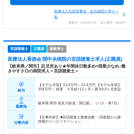
医療法人社団登豊会 近石病院の求人一
覧
更新日：2026/07/16 求人番号：664557
言語聴覚士
正職員
募集停止
医療法人香徳会 関中央病院
の言語聴覚士求人(正職員)
【岐阜県／関市】託児所あり★年間休日数多め×残業少なめ♪働
きやすさ◎の病院求人＜言語聴覚士＞
【モデル月収】
23.4
万円～
23.4
万円
【モデル年収】
359
万円～
程度 ※月給×12ヶ月＋賞与4.0ヶ月想定
給与
岐阜県 関市
長良川鉄道「関口駅」（バス・車7分）
勤務地
【仕事内容】 ■言語聴覚士業務全般 ・回復期から維
持期のリハビリテーション ・…
仕事内容