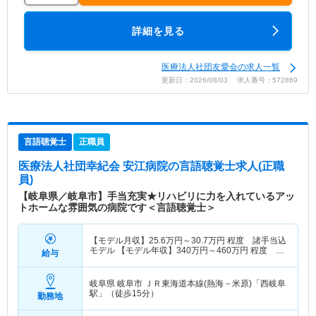
詳細を見る
医療法人社団友愛会の求人一覧
更新日：2026/08/03 求人番号：572869
言語聴覚士
正職員
医療法人社団幸紀会 安江病院
の言語聴覚士求人(正職
員)
【岐阜県／岐阜市】手当充実★リハビリに力を入れているアッ
トホームな雰囲気の病院です＜言語聴覚士＞
【モデル月収】
25.6
万円～
30.7
万円
程度 諸手当込
モデル 【モデル年収】
340
万円～
460
万円
程度 諸
給与
手当込
岐阜県 岐阜市
ＪＲ東海道本線(熱海－米原)「西岐阜
駅」（徒歩15分）
勤務地