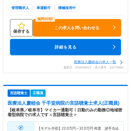
管理職求人
車通勤可
積極採用中
この求人を問い合わせる
保存する
詳細を見る
医療法人慶睦会の求人一覧
更新日：2026/08/03 求人番号：10270684
言語聴覚士
正職員
医療法人慶睦会 千手堂病院
の言語聴覚士求人(正職員)
【岐阜県／岐阜市】マイカー通勤可！日勤のみの勤務◎地域密
着型病院での求人です＜言語聴覚士＞
【モデル月収】
22.0
万円～
32.0
万円
程度 諸手当込