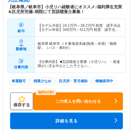
【岐阜県／岐阜市】小児リハ経験者にオススメ♪福利厚生充実
＆託児所完備♪病院にて言語聴覚士募集！
【モデル月収】
24.1
万円～
28.2
万円
程度 諸手当込
【モデル年収】
349
万円～
411
万円
程度 諸手当・
給与
賞与込
岐阜県 岐阜市
ＪＲ東海道本線(熱海－米原)「穂積
駅」（バス・車8分）
勤務地
【仕事内容】 ■言語聴覚士業務（小児リハ） ・発達
障がい児を中心とした子どもへ…
仕事内容
車通勤可
残業少なめ
託児所・育児補助
積極採用中
この求人を問い合わせる
保存する
詳細を見る