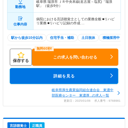
岐阜県 瑞浪市
ＪＲ中央本線(名古屋－塩尻)「瑞浪
駅」（徒歩9分）
勤務地
病院における言語聴覚士としての業務全般 ■リハビ
リ業務 ■リハビリ記録の作成 …
仕事内容
駅から徒歩10分以内
住宅手当・補助
土日祝休
積極採用中
この求人を問い合わせる
保存する
詳細を見る
岐阜県厚生農業協同組合連合会 東濃中
部医療センター 東濃厚...の求人一覧
更新日：2025/01/06 求人番号：9768981
言語聴覚士
正職員