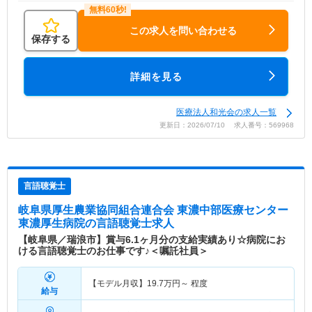
この求人を問い合わせる
保存する
詳細を見る
医療法人和光会の求人一覧
更新日：2026/07/10 求人番号：569968
言語聴覚士
岐阜県厚生農業協同組合連合会 東濃中部医療センター
東濃厚生病院
の言語聴覚士求人
【岐阜県／瑞浪市】賞与6.1ヶ月分の支給実績あり☆病院にお
ける言語聴覚士のお仕事です♪＜嘱託社員＞
【モデル月収】
19.7
万円～
程度
給与