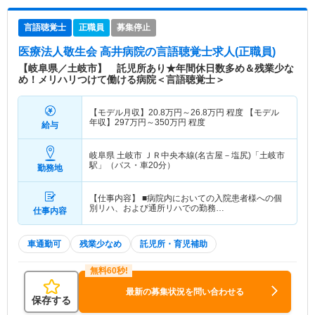
言語聴覚士
正職員
募集停止
医療法人敬生会 高井病院
の言語聴覚士求人(正職員)
【岐阜県／土岐市】 託児所あり★年間休日数多め＆残業少な
め！メリハリつけて働ける病院＜言語聴覚士＞
【モデル月収】
20.8
万円～
26.8
万円
程度 【モデル
年収】
297
万円～
350
万円
程度
給与
岐阜県 土岐市
ＪＲ中央本線(名古屋－塩尻)「土岐市
駅」（バス・車20分）
勤務地
【仕事内容】 ■病院内においての入院患者様への個
別リハ、および通所リハでの勤務…
仕事内容
車通勤可
残業少なめ
託児所・育児補助
最新の募集状況を問い合わせる
保存する