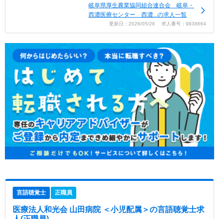
岐阜県厚生農業協同組合連合会 岐阜・
西濃医療センター 西濃...の求人一覧
更新日：2026/05/26 求人番号：9838664
言語聴覚士
正職員
医療法人和光会 山田病院 ＜小児配属＞
の言語聴覚士求
人(正職員)