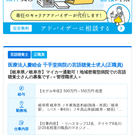
言語聴覚士
正職員
医療法人慶睦会 千手堂病院
の言語聴覚士求人(正職員)
【岐阜県／岐阜市】マイカー通勤可！地域密着型病院での言語
聴覚士さんの募集です♪＜管理職求人＞
【モデル年収】
500
万円～
550
万円
程度
給与
岐阜県 岐阜市
ＪＲ東海道本線(熱海－米原)「岐阜
駅」（バス・車6分）ＪＲ高山本線(岐阜－猪谷)「岐
勤務地
阜駅」（バス・車6分）
【仕事内容】 ・リハスタッフ12名、デイケア8名の
計20名程度の職員のマネジメ…
仕事内容