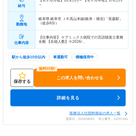
【モデル月収】
26.9
万円～
【モデル年収】
376
万円
～
給与
岐阜県 岐阜市
ＪＲ高山本線(岐阜－猪谷)「長森駅」
（徒歩8分）
勤務地
【仕事内容】 ケアミックス病院での言語聴覚士業務
全般 【在籍人数】※2026/…
仕事内容
駅から徒歩10分以内
車通勤可
積極採用中
この求人を問い合わせる
保存する
詳細を見る
医療法人社団慈朋会の求人一覧
更新日：2026/08/03 求人番号：10257181