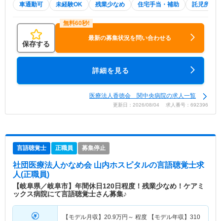
車通勤可
未経験OK
残業少なめ
住宅手当・補助
託児所・
最新の募集状況を問い合わせる
保存する
詳細を見る
医療法人香徳会 関中央病院の求人一覧
更新日：2026/08/04 求人番号：692396
言語聴覚士
正職員
募集停止
社団医療法人かなめ会 山内ホスピタル
の言語聴覚士求
人(正職員)
【岐阜県／岐阜市】年間休日120日程度！残業少なめ！ケアミ
ックス病院にて言語聴覚士さん募集♪
【モデル月収】
20.9
万円～
程度 【モデル年収】
310