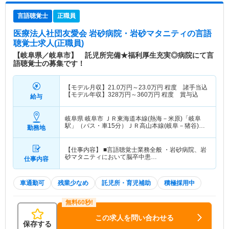
言語聴覚士
正職員
医療法人社団友愛会 岩砂病院・岩砂マタニティ
の言語
聴覚士求人(正職員)
【岐阜県／岐阜市】 託児所完備★福利厚生充実◎病院にて言
語聴覚士の募集です！
【モデル月収】
21.0
万円～
23.0
万円
程度 諸手当込
【モデル年収】
328
万円～
360
万円
程度 賞与込
給与
岐阜県 岐阜市
ＪＲ東海道本線(熱海－米原)「岐阜
駅」（バス・車15分）ＪＲ高山本線(岐阜－猪谷)
勤務地
「岐阜駅」（バス・車15分）
【仕事内容】 ■言語聴覚士業務全般 ・岩砂病院、岩
砂マタニティにおいて脳卒中患…
仕事内容
車通勤可
残業少なめ
託児所・育児補助
積極採用中
この求人を問い合わせる
保存する