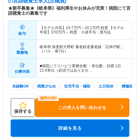
の言語聴覚士求人(正職員)
★新卒募集★《岐阜県》福利厚生やお休みが充実！病院にて言
語聴覚士の募集です
【モデル月収】
19.7
万円～
20.1
万円
程度 【モデル
年収】
370
万円～
程度 ※諸手当・賞与込
給与
岐阜県 揖斐郡大野町
養老鉄道養老線「広神戸駅」
（バス・車7分）
勤務地
■病院にてリハビリ業務全般 ・単位数…目標 1日
21.6単位（必須ではありませ…
仕事内容
未経験OK
残業少なめ
住宅手当・補助
土日祝休
積極採用
この求人を問い合わせる
保存する
詳細を見る