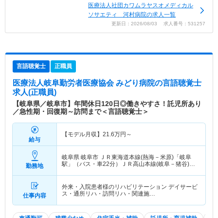
医療法人社団カワムラヤスオメディカル
ソサエティ 河村病院の求人一覧
更新日：2026/08/03 求人番号：531257
言語聴覚士
正職員
医療法人岐阜勤労者医療協会 みどり病院
の言語聴覚士
求人(正職員)
【岐阜県／岐阜市】年間休日120日◎働きやすさ！託児所あり
／急性期・回復期～訪問まで＜言語聴覚士＞
【モデル月収】
21.6
万円～
給与
岐阜県 岐阜市
ＪＲ東海道本線(熱海－米原)「岐阜
駅」（バス・車22分）ＪＲ高山本線(岐阜－猪谷)
勤務地
「岐阜駅」（バス・車22分）
外来・入院患者様のリハビリテーション デイサービ
ス・通所リハ・訪問リハ・関連施…
仕事内容