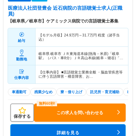
医療法人社団登豊会 近石病院
の言語聴覚士求人(正職
員)
【岐阜県／岐阜市】ケアミックス病院での言語聴覚士募集
【モデル月収】
24.9
万円～
31.7
万円
程度（諸手当
込）
給与
岐阜県 岐阜市
ＪＲ東海道本線(熱海－米原)「岐阜
駅」（バス・車8分）ＪＲ高山本線(岐阜－猪谷)「岐
勤務地
阜駅」（バス・車8分） 他
【仕事内容】 ■言語聴覚士業務全般 ・脳血管疾患等
に伴う言語障害・構音障害、お…
仕事内容
車通勤可
残業少なめ
寮・借り上げ
託児所・育児補助
積極
この求人を問い合わせる
保存する
詳細を見る