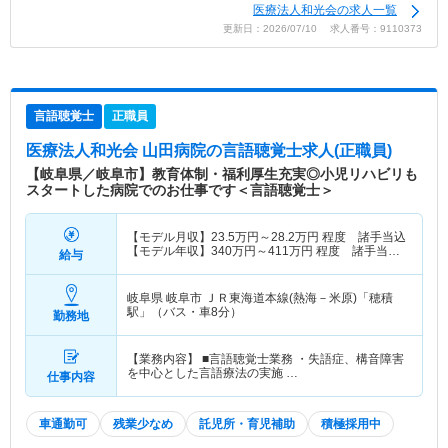
医療法人和光会の求人一覧
更新日：2026/07/10 求人番号：9110373
言語聴覚士
正職員
医療法人和光会 山田病院
の言語聴覚士求人(正職員)
【岐阜県／岐阜市】教育体制・福利厚生充実◎小児リハビリも
スタートした病院でのお仕事です＜言語聴覚士＞
【モデル月収】
23.5
万円～
28.2
万円
程度 諸手当込
【モデル年収】
340
万円～
411
万円
程度 諸手当・
給与
賞与込
岐阜県 岐阜市
ＪＲ東海道本線(熱海－米原)「穂積
駅」（バス・車8分）
勤務地
【業務内容】 ■言語聴覚士業務 ・失語症、構音障害
を中心とした言語療法の実施 …
仕事内容
車通勤可
残業少なめ
託児所・育児補助
積極採用中