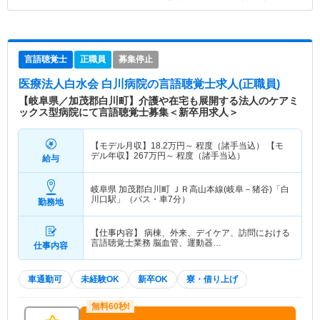
言語聴覚士
正職員
募集停止
医療法人白水会 白川病院
の言語聴覚士求人(正職員)
【岐阜県／加茂郡白川町】介護や在宅も展開する法人のケアミ
ックス型病院にて言語聴覚士募集＜新卒用求人＞
【モデル月収】
18.2
万円～
程度（諸手当込） 【モ
デル年収】
267
万円～
程度（諸手当込）
給与
岐阜県 加茂郡白川町
ＪＲ高山本線(岐阜－猪谷)「白
川口駅」（バス・車7分）
勤務地
【仕事内容】 病棟、外来、デイケア、訪問における
言語聴覚士業務 脳血管、運動器…
仕事内容
車通勤可
未経験OK
新卒OK
寮・借り上げ