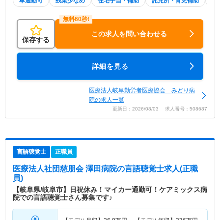
車通勤可
残業少なめ
住宅手当・補助
託児所・育児補助
積
この求人を問い合わせる
保存する
詳細を見る
医療法人岐阜勤労者医療協会 みどり病
院の求人一覧
更新日：2026/08/03 求人番号：508687
言語聴覚士
正職員
医療法人社団慈朋会 澤田病院
の言語聴覚士求人(正職
員)
【岐阜県/岐阜市】日祝休み！マイカー通勤可！ケアミックス病
院での言語聴覚士さん募集です♪