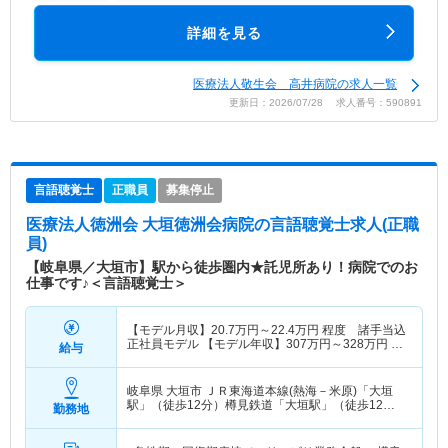
詳細を見る
医療法人敬生会 高井病院の求人一覧
更新日：2026/07/28 求人番号：590891
言語聴覚士
正職員
募集停止
医療法人徳洲会 大垣徳洲会病院
の言語聴覚士求人(正職
員)
【岐阜県／大垣市】駅から徒歩圏内★託児所あり！病院でのお
仕事です♪＜言語聴覚士＞
【モデル月収】
20.7
万円～
22.4
万円
程度 諸手当込
正社員モデル 【モデル年収】
307
万円～
328
万円
程
給与
度 諸手当・賞与込
岐阜県 大垣市
ＪＲ東海道本線(熱海－米原)「大垣
駅」（徒歩12分）樽見鉄道「大垣駅」（徒歩12
勤務地
分） 他