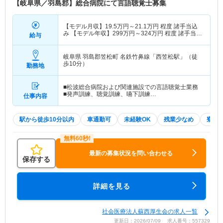
【岐阜県／羽島郡】総合病院にて言語聴覚士募集
【モデル月収】
19.5
万円～
21.1
万円
程度 諸手当込
み 【モデル年収】
299
万円～
324
万円
程度 諸手当込
給与
み
岐阜県 羽島郡笠松町
名鉄竹鼻線「西笠松駅」（徒
歩10分）
勤務地
■松波総合病院および関連施設での言語聴覚士業務
■発声訓練、聴覚訓練、嚥下訓練…
仕事内容
駅から徒歩10分以内
車通勤可
未経験OK
残業少なめ
寮・
最新の募集状況を問い合わせる
保存する
詳細を見る
社会医療法人蘇西厚生会の求人一覧
更新日：2026/07/09 求人番号：557329