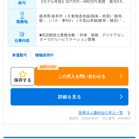
【モデル年収】
327
万円～
480
万円
程度 賞与3.5ヶ
給与
月分の場合
岐阜県 岐阜市
ＪＲ東海道本線(熱海－米原)「岐阜
駅」（バス・車6分）ＪＲ高山本線(岐阜－猪谷)「岐
勤務地
阜駅」（バス・車6分）
■言語聴覚士業務全般 ・外来、病棟、デイケアセン
ターでのリハビリテーション業務
仕事内容
車通勤可
積極採用中
この求人を問い合わせる
保存する
詳細を見る
医療法人慶睦会の求人一覧
更新日：2026/08/03 求人番号：9000887