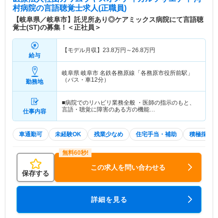
村病院
の言語聴覚士求人(正職員)
【岐阜県／岐阜市】託児所あり◎ケアミックス病院にて言語聴
覚士(ST)の募集！＜正社員＞
【モデル月収】
23.8
万円～
26.8
万円
給与
岐阜県 岐阜市
名鉄各務原線「各務原市役所前駅」
（バス・車12分）
勤務地
■病院でのリハビリ業務全般 ・医師の指示のもと、
言語・聴覚に障害のある方の機能…
仕事内容
車通勤可
未経験OK
残業少なめ
住宅手当・補助
積極採用
この求人を問い合わせる
保存する
詳細を見る