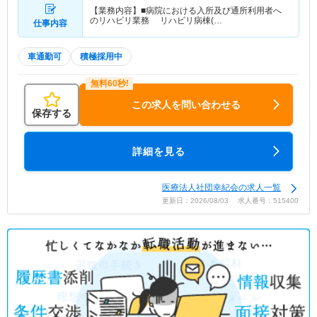
【業務内容】■病院における入所及び通所利用者へ
のリハビリ業務 リハビリ病棟(…
仕事内容
車通勤可
積極採用中
この求人を問い合わせる
保存する
詳細を見る
医療法人社団幸紀会の求人一覧
更新日：2026/08/03 求人番号：515400