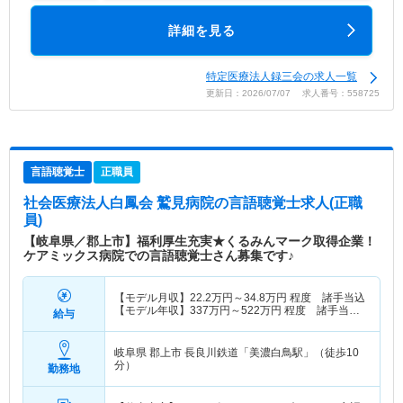
詳細を見る
特定医療法人録三会の求人一覧
更新日：2026/07/07 求人番号：558725
言語聴覚士
正職員
社会医療法人白鳳会 鷲見病院
の言語聴覚士求人(正職
員)
【岐阜県／郡上市】福利厚生充実★くるみんマーク取得企業！
ケアミックス病院での言語聴覚士さん募集です♪
【モデル月収】
22.2
万円～
34.8
万円
程度 諸手当込
【モデル年収】
337
万円～
522
万円
程度 諸手当・
給与
賞与込
岐阜県 郡上市
長良川鉄道「美濃白鳥駅」（徒歩10
分）
勤務地