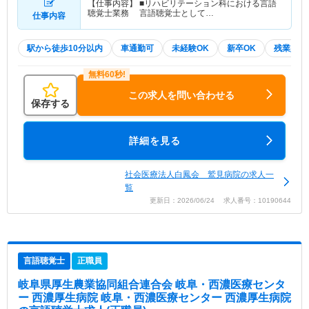
【仕事内容】 ■リハビリテーション科における言語
聴覚士業務 言語聴覚士として…
仕事内容
駅から徒歩10分以内
車通勤可
未経験OK
新卒OK
残業少な
この求人を問い合わせる
保存する
詳細を見る
社会医療法人白鳳会 鷲見病院の求人一
覧
更新日：2026/06/24 求人番号：10190644
言語聴覚士
正職員
岐阜県厚生農業協同組合連合会 岐阜・西濃医療センタ
ー 西濃厚生病院 岐阜・西濃医療センター 西濃厚生病院