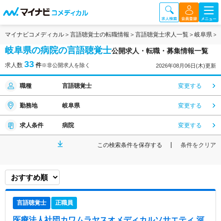
マイナビコメディカル
言語聴覚士の転職情報
言語聴覚士求人一覧
岐阜県
岐阜県の病院の言語聴覚士
公開求人・転職・募集情報一覧
33
求人数
件
※非公開求人を除く
2026年08月06日(木)更新
職種
言語聴覚士
変更する
勤務地
岐阜県
変更する
求人条件
病院
変更する
この検索条件を保存する
条件をクリア
言語聴覚士
正職員
医療法人社団カワムラヤスオメディカルソサエティ 河