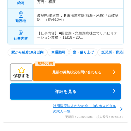
万円～
程度
給与
岐阜県 岐阜市
ＪＲ東海道本線(熱海－米原)「西岐阜
駅」（徒歩10分）
勤務地
【仕事内容】 ■回復期・急性期病棟にてリハビリテ
ーション業務 ・1日18～20…
仕事内容
駅から徒歩10分以内
車通勤可
寮・借り上げ
託児所・育児補助
最新の募集状況を問い合わせる
保存する
詳細を見る
社団医療法人かなめ会 山内ホスピタル
の求人一覧
更新日：2026/08/04 求人番号：9068163