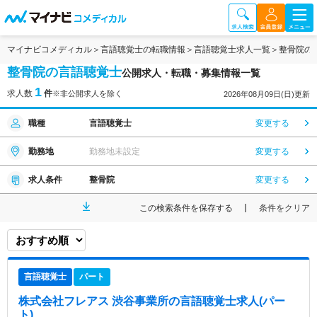
マイナビコメディカル
言語聴覚士の転職情報
言語聴覚士求人一覧
整骨院の
整骨院の言語聴覚士
公開求人・転職・募集情報一覧
1
求人数
件
※非公開求人を除く
2026年08月09日(日)更新
職種
言語聴覚士
変更する
勤務地
勤務地未設定
変更する
求人条件
整骨院
変更する
この検索条件を保存する
条件をクリア
言語聴覚士
パート
株式会社フレアス 渋谷事業所
の言語聴覚士求人(パー
ト)