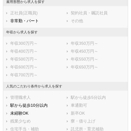
雇用形態から求人を探す
熊本県
大分県
宮崎県
正社員(正職員)
契約社員・嘱託社員
鹿児島県
沖縄県
非常勤・パート
その他
年収から求人を探す
年収300万円～
年収350万円～
年収400万円～
年収450万円～
年収500万円～
年収550万円～
年収600万円～
年収650万円～
年収700万円～
人気のこだわり条件から求人を探す
管理職求人
駅から徒歩5分以内
駅から徒歩10分以内
車通勤可
未経験OK
新卒OK
残業少なめ
寮・借り上げ
住宅手当・補助
託児所・育児補助