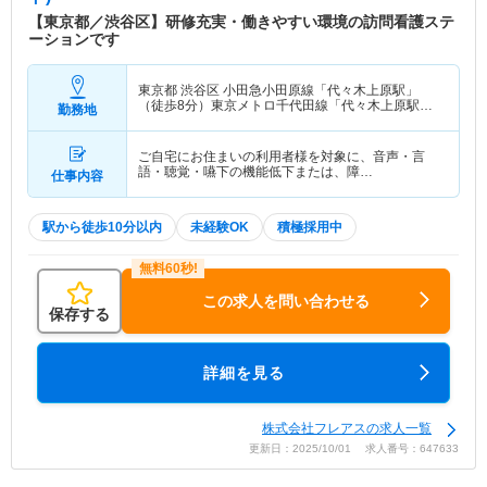
【東京都／渋谷区】研修充実・働きやすい環境の訪問看護ステ
ーションです
東京都 渋谷区
小田急小田原線「代々木上原駅」
（徒歩8分）東京メトロ千代田線「代々木上原駅」
勤務地
（徒歩8分）
ご自宅にお住まいの利用者様を対象に、音声・言
語・聴覚・嚥下の機能低下または、障…
仕事内容
駅から徒歩10分以内
未経験OK
積極採用中
この求人を問い合わせる
保存する
詳細を見る
株式会社フレアスの求人一覧
更新日：2025/10/01 求人番号：647633