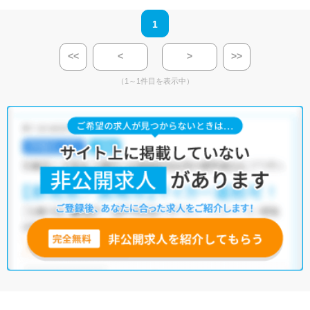
1
<<
<
>
>>
（1～1件目を表示中）