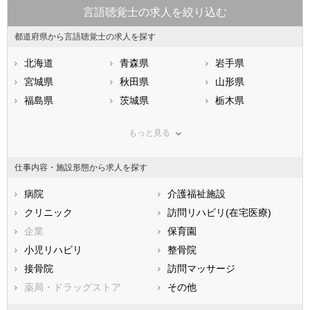
言語聴覚士の求人を絞り込む
都道府県から言語聴覚士の求人を探す
北海道
青森県
岩手県
宮城県
秋田県
山形県
福島県
茨城県
栃木県
群馬県
埼玉県
千葉県
もっと見る
東京都
神奈川県
新潟県
山梨県
長野県
富山県
仕事内容・施設形態から求人を探す
石川県
福井県
岐阜県
静岡県
病院
愛知県
介護福祉施設
三重県
滋賀県
クリニック
京都府
訪問リハビリ(在宅医療)
大阪府
兵庫県
企業
奈良県
保育園
和歌山県
鳥取県
小児リハビリ
島根県
整骨院
岡山県
広島県
接骨院
山口県
訪問マッサージ
徳島県
香川県
薬局・ドラッグストア
愛媛県
その他
高知県
福岡県
佐賀県
長崎県