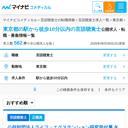
マイナビコメディカル
言語聴覚士の転職情報
言語聴覚士求人一覧
東京都
東京都の駅から徒歩10分以内の言語聴覚士
公開求人・転
職・募集情報一覧
562
求人数
件
※非公開求人を除く
2026年08月09日(日)更新
職種
言語聴覚士
変更する
勤務地
東京都
変更する
求人条件
駅から徒歩10分以内
変更する
この検索条件を保存する
条件をクリア
言語聴覚士
正職員
公益財団法人ライフ・エクステンション研究所付属 永