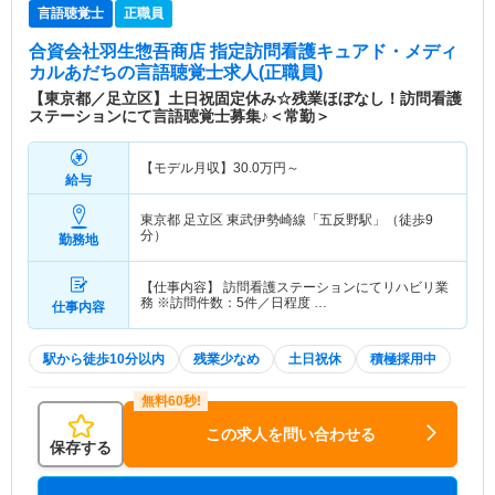
言語聴覚士
正職員
合資会社羽生惣吾商店 指定訪問看護キュアド・メディ
カルあだち
の言語聴覚士求人(正職員)
【東京都／足立区】土日祝固定休み☆残業ほぼなし！訪問看護
ステーションにて言語聴覚士募集♪＜常勤＞
【モデル月収】
30.0
万円～
給与
東京都 足立区
東武伊勢崎線「五反野駅」（徒歩9
分）
勤務地
【仕事内容】 訪問看護ステーションにてリハビリ業
務 ※訪問件数：5件／日程度 …
仕事内容
駅から徒歩10分以内
残業少なめ
土日祝休
積極採用中
この求人を問い合わせる
保存する