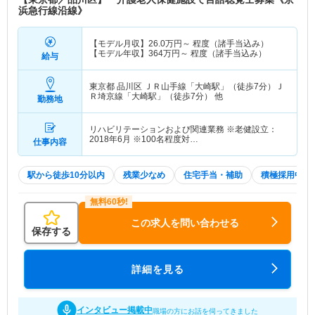
浜急行線沿線》
【モデル月収】
26.0
万円～
程度（諸手当込み）
【モデル年収】
364
万円～
程度（諸手当込み）
給与
東京都 品川区
ＪＲ山手線「大崎駅」（徒歩7分）Ｊ
Ｒ埼京線「大崎駅」（徒歩7分） 他
勤務地
リハビリテーションおよび関連業務 ※老健設立：
2018年6月 ※100名程度対…
仕事内容
駅から徒歩10分以内
残業少なめ
住宅手当・補助
積極採用中
この求人を問い合わせる
保存する
詳細を見る
インタビュー掲載中
職場の方にお話を伺ってきました