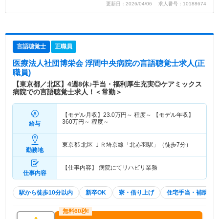
更新日：2026/04/06 求人番号：10188674
言語聴覚士
正職員
医療法人社団博栄会 浮間中央病院
の言語聴覚士求人(正
職員)
【東京都／北区】4週8休♪手当・福利厚生充実◎ケアミックス
病院での言語聴覚士求人！＜常勤＞
【モデル月収】
23.0
万円～
程度～ 【モデル年収】
360
万円～
程度～
給与
東京都 北区
ＪＲ埼京線「北赤羽駅」（徒歩7分）
勤務地
【仕事内容】 病院にてリハビリ業務
仕事内容
駅から徒歩10分以内
新卒OK
寮・借り上げ
住宅手当・補助