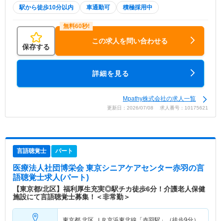
駅から徒歩10分以内
車通勤可
積極採用中
この求人を問い合わせる
保存する
詳細を見る
Mpathy株式会社の求人一覧
更新日：2026/07/08 求人番号：10175621
言語聴覚士
パート
医療法人社団博栄会 東京シニアケアセンター赤羽
の言
語聴覚士求人(パート)
【東京都/北区】福利厚生充実◎駅チカ徒歩6分！介護老人保健
施設にて言語聴覚士募集！＜非常勤＞
東京都 北区
ＪＲ京浜東北線「赤羽駅」（徒歩9分）