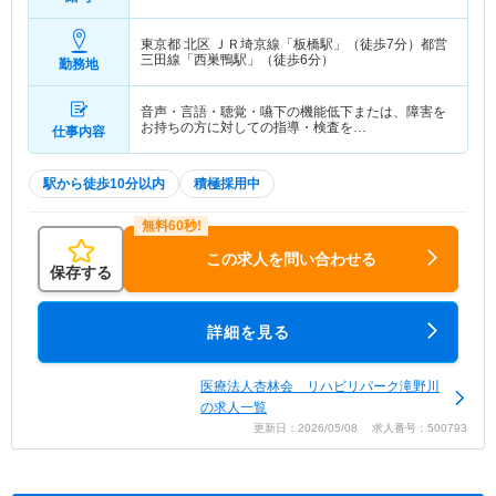
東京都 北区
ＪＲ埼京線「板橋駅」（徒歩7分）都営
三田線「西巣鴨駅」（徒歩6分）
勤務地
音声・言語・聴覚・嚥下の機能低下または、障害を
お持ちの方に対しての指導・検査を…
仕事内容
駅から徒歩10分以内
積極採用中
この求人を問い合わせる
保存する
詳細を見る
医療法人杏林会 リハビリパーク滝野川
の求人一覧
更新日：2026/05/08 求人番号：500793