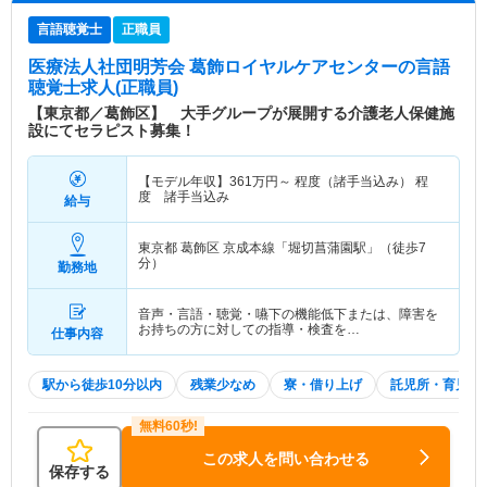
言語聴覚士
正職員
医療法人社団明芳会 葛飾ロイヤルケアセンター
の言語
聴覚士求人(正職員)
【東京都／葛飾区】 大手グループが展開する介護老人保健施
設にてセラピスト募集！
【モデル年収】
361
万円～
程度（諸手当込み） 程
度 諸手当込み
給与
東京都 葛飾区
京成本線「堀切菖蒲園駅」（徒歩7
分）
勤務地
音声・言語・聴覚・嚥下の機能低下または、障害を
お持ちの方に対しての指導・検査を…
仕事内容
駅から徒歩10分以内
残業少なめ
寮・借り上げ
託児所・育児補
この求人を問い合わせる
保存する