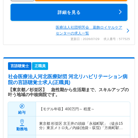
詳細を見る
医療法人社団明芳会 葛飾ロイヤルケア
センターの求人一覧
更新日：2026/07/29 求人番号：577525
言語聴覚士
正職員
社会医療法人河北医療財団 河北リハビリテーション病
院
の言語聴覚士求人(正職員)
【東京都／杉並区】 急性期から生活期まで、スキルアップの
叶う地域の中核病院です。
【モデル年収】
400
万円～
程度～
給与
東京都 杉並区
京王井の頭線「永福町駅」（徒歩15
分）東京メトロ丸ノ内線(池袋－荻窪)「方南町駅」
勤務地
（徒歩8分）