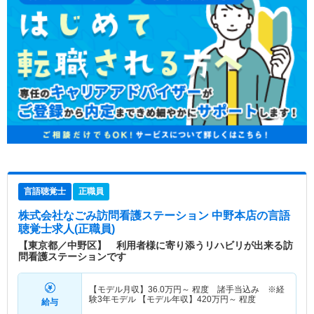
言語聴覚士
正職員
株式会社なごみ訪問看護ステーション 中野本店
の言語
聴覚士求人(正職員)
【東京都／中野区】 利用者様に寄り添うリハビリが出来る訪
問看護ステーションです
【モデル月収】
36.0
万円～
程度 諸手当込み ※経
験3年モデル 【モデル年収】
420
万円～
程度
給与