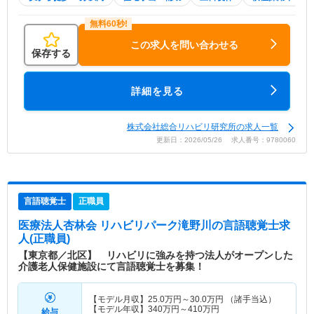
この求人を問い合わせる
保存する
詳細を見る
株式会社総合リハビリ研究所の求人一覧
更新日：2026/05/26 求人番号：9780060
言語聴覚士
正職員
医療法人杏林会 リハビリパーク滝野川
の言語聴覚士求
人(正職員)
【東京都／北区】 リハビリに強みを持つ法人がオープンした
介護老人保健施設にて言語聴覚士を募集！
【モデル月収】
25.0
万円～
30.0
万円
（諸手当込）
【モデル年収】
340
万円～
410
万円
給与