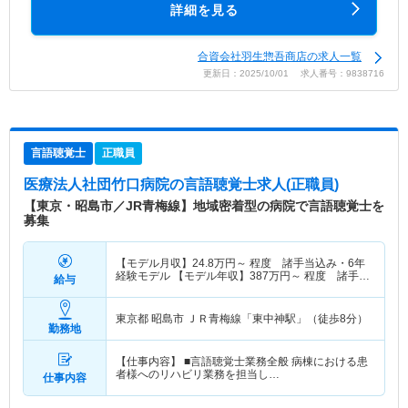
詳細を見る
合資会社羽生惣吾商店の求人一覧
更新日：2025/10/01 求人番号：9838716
言語聴覚士
正職員
医療法人社団竹口病院
の言語聴覚士求人(正職員)
【東京・昭島市／JR青梅線】地域密着型の病院で言語聴覚士を
募集
【モデル月収】
24.8
万円～
程度 諸手当込み・6年
経験モデル 【モデル年収】
387
万円～
程度 諸手当
給与
込み・6年経験モデル
東京都 昭島市
ＪＲ青梅線「東中神駅」（徒歩8分）
勤務地
【仕事内容】 ■言語聴覚士業務全般 病棟における患
者様へのリハビリ業務を担当し…
仕事内容