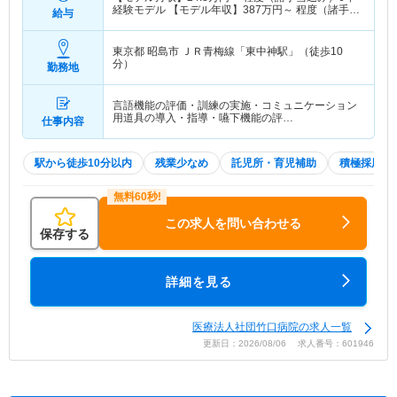
経験モデル 【モデル年収】
387
万円～
程度（諸手当
給与
込み）6年経験モデル
東京都 昭島市
ＪＲ青梅線「東中神駅」（徒歩10
分）
勤務地
言語機能の評価・訓練の実施・コミュニケーション
用道具の導入・指導・嚥下機能の評…
仕事内容
駅から徒歩10分以内
残業少なめ
託児所・育児補助
積極採用中
この求人を問い合わせる
保存する
詳細を見る
医療法人社団竹口病院の求人一覧
更新日：2026/08/06 求人番号：601946