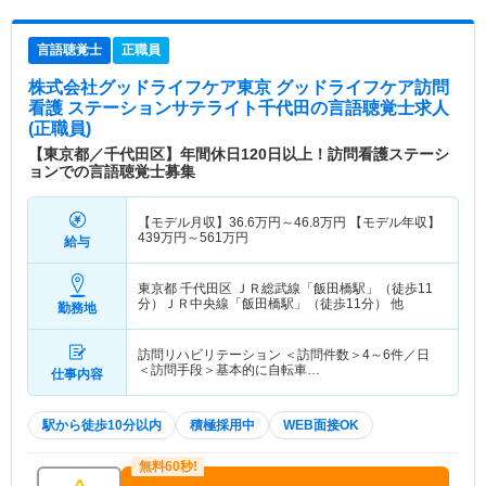
言語聴覚士
正職員
株式会社グッドライフケア東京 グッドライフケア訪問
看護 ステーションサテライト千代田
の言語聴覚士求人
(正職員)
【東京都／千代田区】年間休日120日以上！訪問看護ステーシ
ョンでの言語聴覚士募集
【モデル月収】
36.6
万円～
46.8
万円
【モデル年収】
439
万円～
561
万円
給与
東京都 千代田区
ＪＲ総武線「飯田橋駅」（徒歩11
分）ＪＲ中央線「飯田橋駅」（徒歩11分） 他
勤務地
訪問リハビリテーション ＜訪問件数＞4～6件／日
＜訪問手段＞基本的に自転車…
仕事内容
駅から徒歩10分以内
積極採用中
WEB面接OK