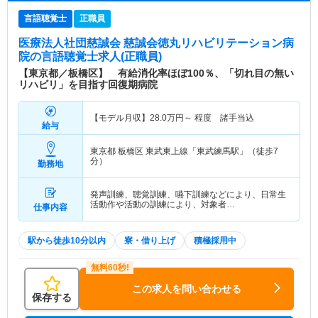
言語聴覚士
正職員
医療法人社団慈誠会 慈誠会徳丸リハビリテーション病
院
の言語聴覚士求人(正職員)
【東京都／板橋区】 有給消化率ほぼ100％、「切れ目の無い
リハビリ」を目指す回復期病院
【モデル月収】
28.0
万円～
程度 諸手当込
給与
東京都 板橋区
東武東上線「東武練馬駅」（徒歩7
分）
勤務地
発声訓練、聴覚訓練、嚥下訓練などにより、日常生
活動作や活動の訓練により、対象者…
仕事内容
駅から徒歩10分以内
寮・借り上げ
積極採用中
この求人を問い合わせる
保存する