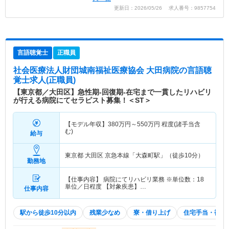
更新日：2026/05/26 求人番号：9857754
言語聴覚士
正職員
社会医療法人財団城南福祉医療協会 大田病院
の言語聴
覚士求人(正職員)
【東京都／大田区】急性期-回復期-在宅まで一貫したリハビリ
が行える病院にてセラピスト募集！＜ST＞
【モデル年収】
380
万円～
550
万円
程度(諸手当含
む)
給与
東京都 大田区
京急本線「大森町駅」（徒歩10分）
勤務地
【仕事内容】 病院にてリハビリ業務 ※単位数：18
単位／日程度 【対象疾患】…
仕事内容
駅から徒歩10分以内
残業少なめ
寮・借り上げ
住宅手当・補助