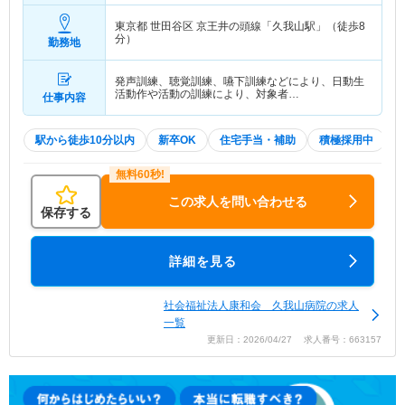
東京都 世田谷区
京王井の頭線「久我山駅」（徒歩8
分）
勤務地
発声訓練、聴覚訓練、嚥下訓練などにより、日動生
活動作や活動の訓練により、対象者…
仕事内容
駅から徒歩10分以内
新卒OK
住宅手当・補助
積極採用中
この求人を問い合わせる
保存する
詳細を見る
社会福祉法人康和会 久我山病院の求人
一覧
更新日：2026/04/27 求人番号：663157