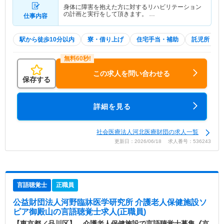
身体に障害を抱えた方に対するリハビリテーション
の計画と実行をして頂きます。 …
仕事内容
駅から徒歩10分以内
寮・借り上げ
住宅手当・補助
託児所・育
この求人を問い合わせる
保存する
詳細を見る
社会医療法人河北医療財団の求人一覧
更新日：2026/06/18 求人番号：536243
言語聴覚士
正職員
公益財団法人河野臨牀医学研究所 介護老人保健施設ソ
ピア御殿山
の言語聴覚士求人(正職員)
【東京都／品川区】 介護老人保健施設で言語聴覚士募集《京