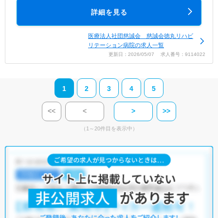
詳細を見る
医療法人社団慈誠会 慈誠会徳丸リハビ
リテーション病院の求人一覧
更新日：2026/05/07 求人番号：9114022
1
2
3
4
5
<<
<
>
>>
（1～20件目を表示中）