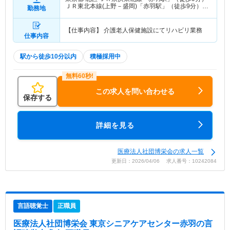
ＪＲ東北本線(上野－盛岡)「赤羽駅」（徒歩9分）
勤務地
他
【仕事内容】 介護老人保健施設にてリハビリ業務
仕事内容
駅から徒歩10分以内
積極採用中
この求人を問い合わせる
保存する
詳細を見る
医療法人社団博栄会の求人一覧
更新日：2026/04/06 求人番号：10242084
言語聴覚士
正職員
医療法人社団博栄会 東京シニアケアセンター赤羽
の言