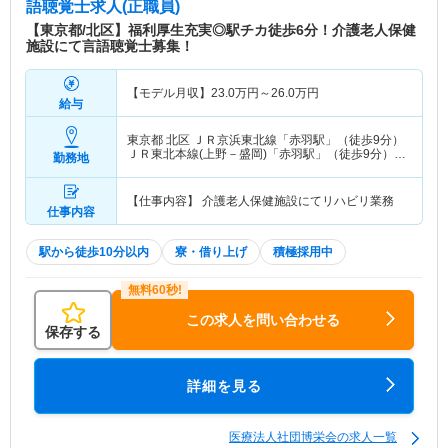
語聴覚士求人(正職員)
【東京都/北区】福利厚生充実◎駅チカ徒歩6分！介護老人保健
施設にて言語聴覚士募集！
【モデル月収】
23.0
万円～
26.0
万円
給与
東京都 北区
ＪＲ京浜東北線「赤羽駅」（徒歩9分）
ＪＲ東北本線(上野－盛岡)「赤羽駅」（徒歩9分）
勤務地
他
【仕事内容】 介護老人保健施設にてリハビリ業務
仕事内容
駅から徒歩10分以内
寮・借り上げ
積極採用中
この求人を問い合わせる
保存する
詳細を見る
医療法人社団博栄会の求人一覧