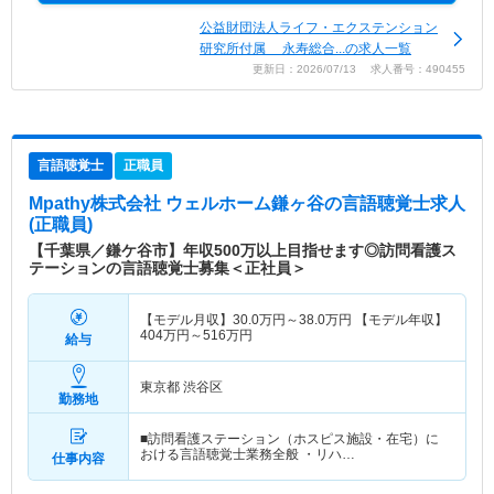
公益財団法人ライフ・エクステンション
研究所付属 永寿総合...の求人一覧
更新日：2026/07/13 求人番号：490455
言語聴覚士
正職員
Mpathy株式会社 ウェルホーム鎌ヶ谷
の言語聴覚士求人
(正職員)
【千葉県／鎌ケ谷市】年収500万以上目指せます◎訪問看護ス
テーションの言語聴覚士募集＜正社員＞
【モデル月収】
30.0
万円～
38.0
万円
【モデル年収】
404
万円～
516
万円
給与
東京都 渋谷区
勤務地
■訪問看護ステーション（ホスピス施設・在宅）に
おける言語聴覚士業務全般 ・リハ…
仕事内容