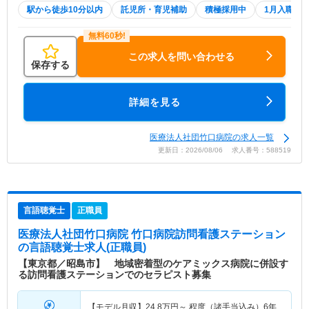
駅から徒歩10分以内
託児所・育児補助
積極採用中
1月入職可
この求人を問い合わせる
保存する
詳細を見る
医療法人社団竹口病院の求人一覧
更新日：2026/08/06 求人番号：588519
言語聴覚士
正職員
医療法人社団竹口病院 竹口病院訪問看護ステーション
の言語聴覚士求人(正職員)
【東京都／昭島市】 地域密着型のケアミックス病院に併設す
る訪問看護ステーションでのセラピスト募集
【モデル月収】
24.8
万円～
程度（諸手当込み）6年