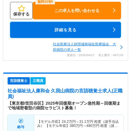
この求人を問い合わせる
保存する
詳細を見る
社会医療法人財団城南福祉医療協会 大
田病院の求人一覧
更新日：2026/04/27 求人番号：497120
言語聴覚士
正職員
社会福祉法人康和会 久我山病院
の言語聴覚士求人(正職
員)
【東京都/世田谷区】2025年回復期オープン急性期～回復期ま
で地域密着型の病院セラピスト募集！
【モデル月収】
24.2
万円～
31.1
万円
程度（諸手当込
み） 【モデル年収】
380
万円～
480
万円
程度（諸手
給与
当込み）