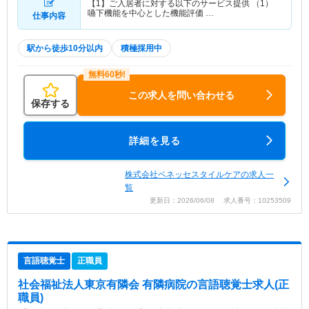
【1】ご入居者に対する以下のサービス提供 （1）
嚥下機能を中心とした機能評価 …
仕事内容
駅から徒歩10分以内
積極採用中
この求人を問い合わせる
保存する
詳細を見る
株式会社ベネッセスタイルケアの求人一
覧
更新日：2026/06/08 求人番号：10253509
言語聴覚士
正職員
社会福祉法人東京有隣会 有隣病院
の言語聴覚士求人(正
職員)