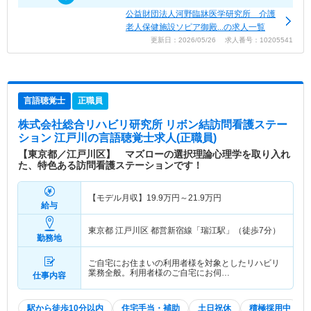
公益財団法人河野臨牀医学研究所 介護
老人保健施設ソピア御殿...の求人一覧
更新日：2026/05/26 求人番号：10205541
言語聴覚士
正職員
株式会社総合リハビリ研究所 リボン結訪問看護ステー
ション 江戸川
の言語聴覚士求人(正職員)
【東京都／江戸川区】 マズローの選択理論心理学を取り入れ
た、特色ある訪問看護ステーションです！
【モデル月収】
19.9
万円～
21.9
万円
給与
東京都 江戸川区
都営新宿線「瑞江駅」（徒歩7分）
勤務地
ご自宅にお住まいの利用者様を対象としたリハビリ
業務全般。利用者様のご自宅にお伺…
仕事内容
駅から徒歩10分以内
住宅手当・補助
土日祝休
積極採用中