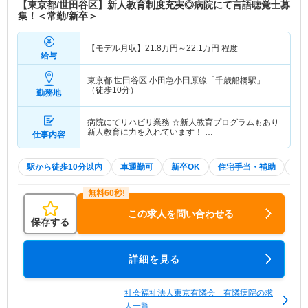
【東京都/世田谷区】新人教育制度充実◎病院にて言語聴覚士募
集！＜常勤/新卒＞
【モデル月収】
21.8
万円～
22.1
万円
程度
給与
東京都 世田谷区
小田急小田原線「千歳船橋駅」
（徒歩10分）
勤務地
病院にてリハビリ業務 ☆新人教育プログラムもあり
新人教育に力を入れています！ …
仕事内容
駅から徒歩10分以内
車通勤可
新卒OK
住宅手当・補助
積
この求人を問い合わせる
保存する
詳細を見る
社会福祉法人東京有隣会 有隣病院の求
人一覧