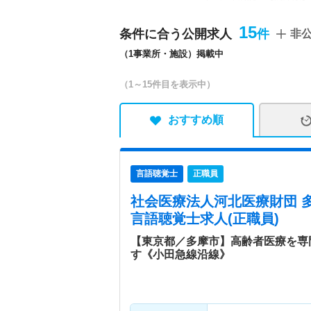
（一般）48床、一般病棟3
名・内ショートステイ用8床
15
条件に合う公開求人
非
本病院／あいクリニック／
（1事業所・施設）掲載中
訪問看護ステーション／あ
ンセンターあいクリニック
（1～15件目を表示中）
ニック平尾／あい看護小規
あいグループホーム天の川
中部地域包括支援センター
おすすめ順
フレイル予防センター
病院情報補足
電子カルテ導入済み
言語聴覚士
正職員
特色
東京都多摩市、多摩丘陵の
社会医療法人河北医療財団 
人です。 昭和55年に「天
言語聴覚士求人(正職員)
「診療所」「介護老人保健
成28年には、社会医療法
【東京都／多摩市】高齢者医療を専
す《小田急線沿線》
の相互補完をしております
ト』を実践。今に言う、地
フティネット』をさらに進
医療・介護を取り巻く環境