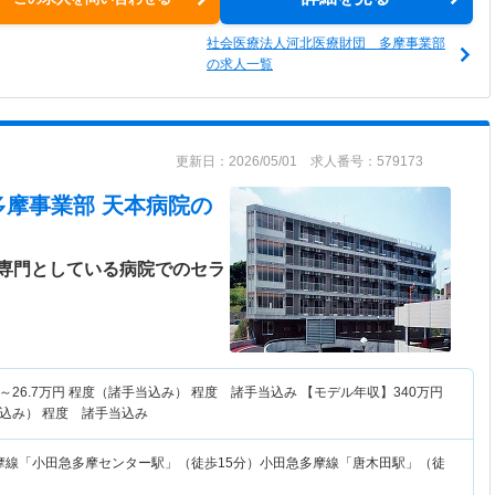
社会医療法人河北医療財団 多摩事業部
の求人一覧
更新日：2026/05/01 求人番号：579173
多摩事業部 天本病院
の
専門としている病院でのセラ
～
26.7
万円
程度（諸手当込み） 程度 諸手当込み 【モデル年収】
340
万円
込み） 程度 諸手当込み
摩線「小田急多摩センター駅」（徒歩15分）小田急多摩線「唐木田駅」（徒