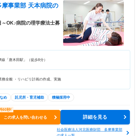
多摩事業部 天本病院
の
～OK♪病院の理学療法士募
摩線「唐木田駅」（徒歩8分）
業務全般 ・リハビリ計画の作成、実施
なめ
託児所・育児補助
積極採用中
詳細を見る
この求人を問い合わせる
社会医療法人河北医療財団 多摩事業部
の求人一覧