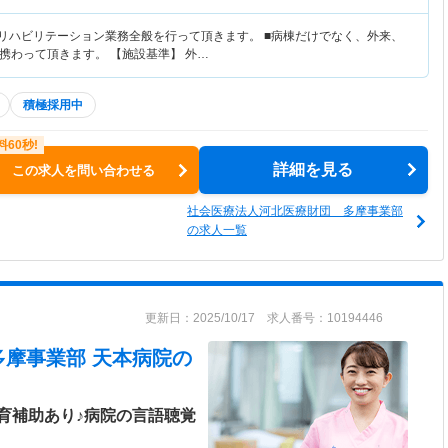
のリハビリテーション業務全般を行って頂きます。 ■病棟だけでなく、外来、
携わって頂きます。 【施設基準】 外…
積極採用中
詳細を見る
この求人を問い合わせる
社会医療法人河北医療財団 多摩事業部
の求人一覧
更新日：2025/10/17 求人番号：10194446
多摩事業部 天本病院
の
育補助あり♪病院の言語聴覚