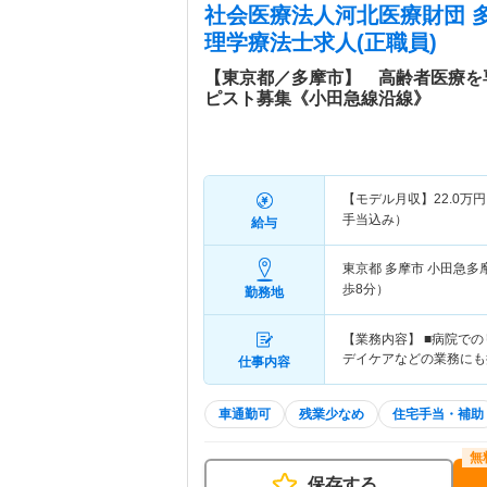
社会医療法人河北医療財団 
理学療法士求人(正職員)
【東京都／多摩市】 高齢者医療を
ピスト募集《小田急線沿線》
【モデル月収】
22.0
万円
手当込み）
給与
東京都 多摩市
小田急多
歩8分）
勤務地
【業務内容】 ■病院で
デイケアなどの業務にも
仕事内容
車通勤可
残業少なめ
住宅手当・補助
保存する