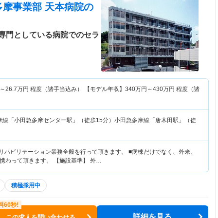
多摩事業部 天本病院
の
専門としている病院でのセラ
～
26.7
万円
程度（諸手当込み） 【モデル年収】
340
万円～
430
万円
程度（諸
摩線「小田急多摩センター駅」（徒歩15分）小田急多摩線「唐木田駅」（徒
のリハビリテーション業務全般を行って頂きます。 ■病棟だけでなく、外来、
携わって頂きます。 【施設基準】 外…
積極採用中
詳細を見る
この求人を問い合わせる