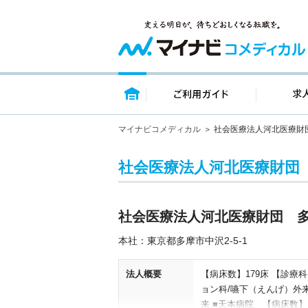
トップページ
ご利用ガイ
マイナビコメディカル
社会医療法人河北医療財
社会医療法人河北医療財団
社会医療法人河北医療財団 
本社：東京都多摩市中沢2‐5‐1
法人概要
【病床数】179床 【診
ョン科/嚥下（えんげ）外
来 ■天本病院 【病床数】