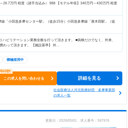
自身が成長できる環境がございます。
～
26.7
万円
程度（諸手当込み） 988 【モデル年収】
340
万円～
430
万円
程度
摩線「小田急多摩センター駅」（徒歩15分）小田急多摩線「唐木田駅」（徒
のリハビリテーション業務全般を行って頂きます。 ■病棟だけでなく、外来、
携わって頂きます。 【施設基準】 外…
積極採用中
詳細を見る
この求人を問い合わせる
社会医療法人河北医療財団 多摩事業部
の求人一覧
更新日：2026/05/01 求人番号：597976