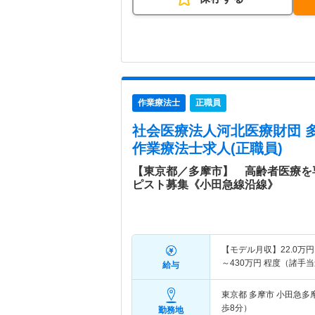
作業療法士
正職員
社会医療法人河北医療財団 
作業療法士求人(正職員)
【東京都／多摩市】 高齢者医療を
ピスト募集《小田急線沿線》
【モデル月収】
22.0
万円
～
430
万円
程度（諸手当
給与
東京都 多摩市
小田急多
歩8分）
勤務地