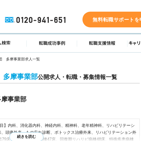
0120-941-651
無料転職サポートを
ド
求人検索
転職成功事例
転職支
団 多摩事業部求人一覧
 多摩事業部
公開求人・転職・募集情報一覧
多摩事業部
療科目】内科、消化器内科、神経内科、精神科、老年精神科、リハビリテーシ
来、頭痛外来、もの忘れ診断、ボトックス治療外来、リハビリテーション外
179床 地域包括ケア病棟47床、回復期リハリビ病棟48床、特殊疾患病棟