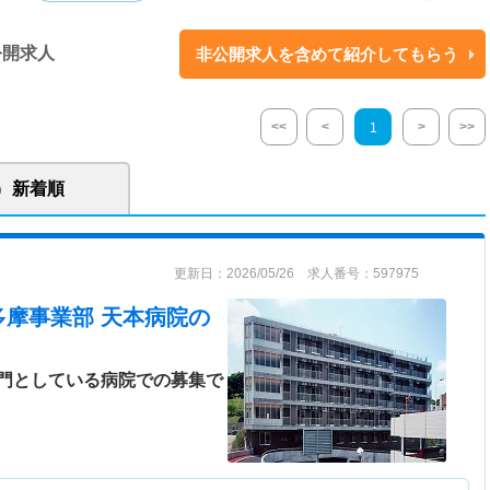
6床 ■あい介護老人保健施設 【入所】150名（内認知症専門棟として50
）【通所リハビリテーション】50名 ■電子カルテ：あり 【関連施設】 天
公開求人
非公開求人を含めて紹介してもらう
あいクリニック中沢／あいクリニック平尾／あい介護老人保健施設／あい
い訪問看護ステーション中沢／あい訪問看護ステーション平尾／ケアプラ
／ケアプランセンターあいクリニック中沢／ケアプランセンターあいクリ
<<
<
>
>>
1
模多機能施設ほたる／あい小規模多機能施設かりん・おきな・こもれび／
／あいグループホームどんぐり／あいフィットネスサロンさくら／多摩市
／多摩市中部高齢者見守り相談窓口／桜ヶ丘いきいき元気センター／あい
新着順
更新日：2026/05/26 求人番号：597975
豊かな自然に囲まれ緑が多い環境にて、医療・介護を提供する社会医療法
多摩事業部 天本病院
の
本病院」開設。平成7年8月11日に医療法人財団を設立しました。 「病院」
施設」等を運営し、地域の医療・看護・介護を支えております。 また、平
人河北医療財団と合併し、この合併により、事業規模の拡大とサービス機能
門としている病院での募集で
。 『信頼と安心の創造』を理念とし、法人独自の『あいセーフティネッ
域包括ケアシステムの先駆けとして実施しております。今後も『あいセー
化発展させ、地域に貢献していく法人です。 急速に変化している、高齢者
の中でも、地域から信頼されるために何ができるかを法人として考え・見