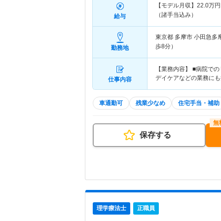
直しを行い、法人とともに
【モデル月収】
22.0
万円
（諸手当込み）
給与
東京都 多摩市
小田急多
歩8分）
勤務地
【業務内容】 ■病院で
デイケアなどの業務にも
仕事内容
車通勤可
残業少なめ
住宅手当・補助
保存する
理学療法士
正職員