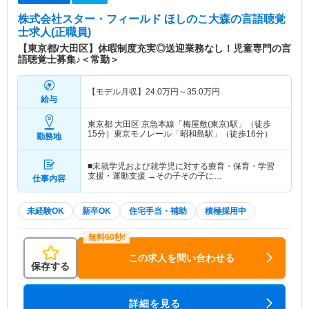
株式会社スター・フィールド ほしのこ大森
の言語聴覚
士求人(正職員)
【東京都/大田区】休暇制度充実◎送迎業務なし！児童専門の言
語聴覚士募集♪＜常勤＞
【モデル月収】
24.0
万円～
35.0
万円
給与
東京都 大田区
京急本線「梅屋敷(東京)駅」（徒歩
15分）東京モノレール「昭和島駅」（徒歩16分）
勤務地
■未就学児および就学児に対する療育・保育・学習
支援・運動支援 →その子その子に…
仕事内容
未経験OK
新卒OK
住宅手当・補助
積極採用中
この求人を問い合わせる
保存する
詳細を見る