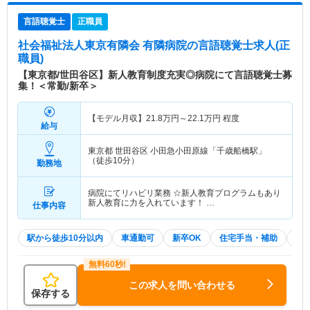
言語聴覚士
正職員
社会福祉法人東京有隣会 有隣病院
の言語聴覚士求人(正
職員)
【東京都/世田谷区】新人教育制度充実◎病院にて言語聴覚士募
集！＜常勤/新卒＞
【モデル月収】
21.8
万円～
22.1
万円
程度
給与
東京都 世田谷区
小田急小田原線「千歳船橋駅」
（徒歩10分）
勤務地
病院にてリハビリ業務 ☆新人教育プログラムもあり
新人教育に力を入れています！ …
仕事内容
駅から徒歩10分以内
車通勤可
新卒OK
住宅手当・補助
積
この求人を問い合わせる
保存する