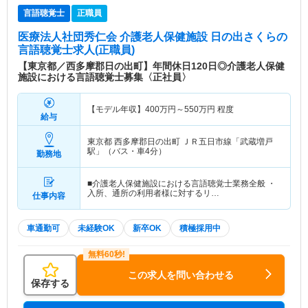
言語聴覚士
正職員
医療法人社団秀仁会 介護老人保健施設 日の出さくら
の
言語聴覚士求人(正職員)
【東京都／西多摩郡日の出町】年間休日120日◎介護老人保健
施設における言語聴覚士募集〈正社員〉
【モデル年収】
400
万円～
550
万円
程度
給与
東京都 西多摩郡日の出町
ＪＲ五日市線「武蔵増戸
駅」（バス・車4分）
勤務地
■介護老人保健施設における言語聴覚士業務全般 ・
入所、通所の利用者様に対するリ…
仕事内容
車通勤可
未経験OK
新卒OK
積極採用中
この求人を問い合わせる
保存する