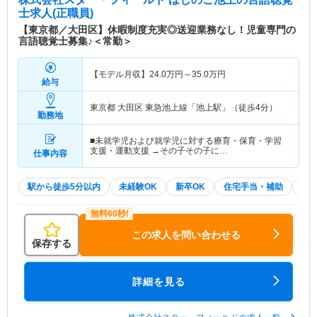
士求人(正職員)
【東京都／大田区】休暇制度充実◎送迎業務なし！児童専門の
言語聴覚士募集♪＜常勤＞
【モデル月収】
24.0
万円～
35.0
万円
給与
東京都 大田区
東急池上線「池上駅」（徒歩4分）
勤務地
■未就学児および就学児に対する療育・保育・学習
支援・運動支援 →その子その子に…
仕事内容
駅から徒歩5分以内
未経験OK
新卒OK
住宅手当・補助
積
この求人を問い合わせる
保存する
詳細を見る