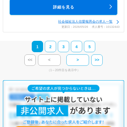
詳細を見る
社会福祉法人信愛報恩会の求人一覧
更新日：2026/05/26 求人番号：10132443
1
2
3
4
5
<<
<
>
>>
（1～20件目を表示中）