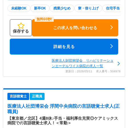
未経験OK
新卒OK
残業少なめ
寮・借り上げ
住宅手当・補
この求人を問い合わせる
保存する
詳細を見る
医療法人財団朔望会 リハビリテーショ
ンエーデルワイス病院の求人一覧
更新日：2026/05/11 求人番号：504976
言語聴覚士
正職員
医療法人社団博栄会 浮間中央病院
の言語聴覚士求人(正
職員)
【東京都／北区】4週8休♪手当・福利厚生充実◎ケアミックス
病院での言語聴覚士求人！＜常勤＞