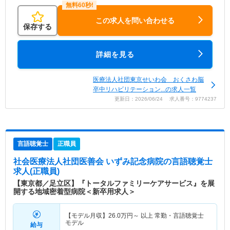
この求人を問い合わせる
保存する
詳細を見る
医療法人社団東京せいわ会 おくさわ脳
卒中リハビリテーション...の求人一覧
更新日：2026/06/24 求人番号：9774237
言語聴覚士
正職員
社会医療法人社団医善会 いずみ記念病院
の言語聴覚士
求人(正職員)
【東京都／足立区】『トータルファミリーケアサービス』を展
開する地域密着型病院＜新卒用求人＞
【モデル月収】
26.0
万円～
以上 常勤・言語聴覚士
モデル
給与