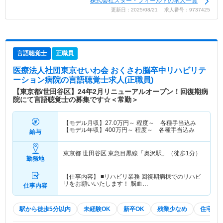
株式会社スター・フィールドの求人一覧
更新日：2025/08/21 求人番号：9737425
言語聴覚士
正職員
医療法人社団東京せいわ会 おくさわ脳卒中リハビリテ
ーション病院
の言語聴覚士求人(正職員)
【東京都/世田谷区】24年2月リニューアルオープン！回復期病
院にて言語聴覚士の募集です☆＜常勤＞
【モデル月収】
27.0
万円～
程度～ 各種手当込み
【モデル年収】
400
万円～
程度～ 各種手当込み
給与
東京都 世田谷区
東急目黒線「奥沢駅」（徒歩1分）
勤務地
【仕事内容】 ■リハビリ業務 回復期病棟でのリハビ
リをお願いいたします！ 脳血…
仕事内容
駅から徒歩5分以内
未経験OK
新卒OK
残業少なめ
住宅手