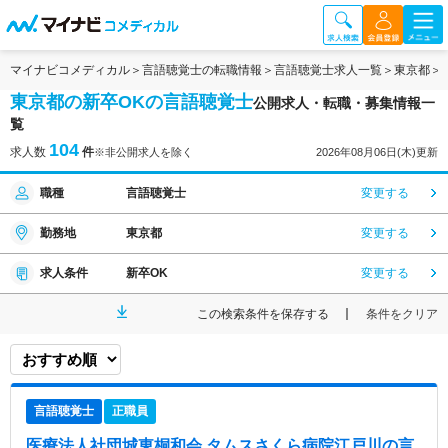
マイナビコメディカル
言語聴覚士の転職情報
言語聴覚士求人一覧
東京都
東京都の新卒OKの言語聴覚士
公開求人・転職・募集情報一
覧
104
求人数
件
※非公開求人を除く
2026年08月06日(木)更新
職種
言語聴覚士
変更する
勤務地
東京都
変更する
求人条件
新卒OK
変更する
この検索条件を保存する
条件をクリア
言語聴覚士
正職員
医療法人社団城東桐和会 タムスさくら病院江戸川
の言