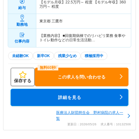
【モデル月収】
22.5
万円～
程度 【モデル年収】
360
万円～
程度
給与
東京都 三鷹市
勤務地
【業務内容】 ■回復期病棟でのリハビリ業務 食事や
トイレ動作などの日常生活活動…
仕事内容
未経験OK
新卒OK
残業少なめ
積極採用中
この求人を問い合わせる
保存する
詳細を見る
医療法人財団慈生会 野村病院の求人一
覧
更新日：2026/05/26 求人番号：10132506