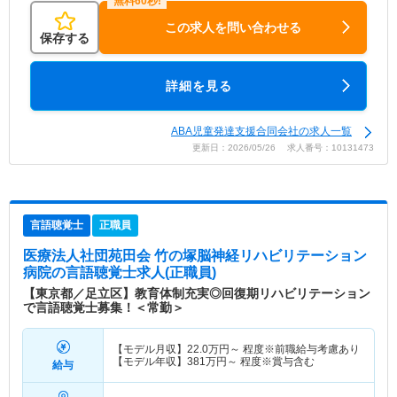
この求人を問い合わせる
保存する
詳細を見る
ABA児童発達支援合同会社の求人一覧
更新日：2026/05/26 求人番号：10131473
言語聴覚士
正職員
医療法人社団苑田会 竹の塚脳神経リハビリテーション
病院
の言語聴覚士求人(正職員)
【東京都／足立区】教育体制充実◎回復期リハビリテーション
で言語聴覚士募集！＜常勤＞
【モデル月収】
22.0
万円～
程度※前職給与考慮あり
【モデル年収】
381
万円～
程度※賞与含む
給与