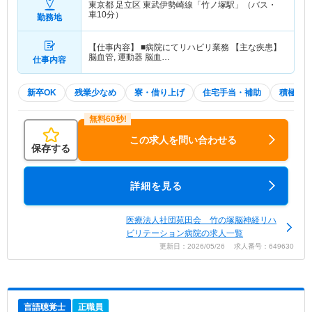
東京都 足立区
東武伊勢崎線「竹ノ塚駅」（バス・
車10分）
勤務地
【仕事内容】 ■病院にてリハビリ業務 【主な疾患】
脳血管, 運動器 脳血…
仕事内容
新卒OK
残業少なめ
寮・借り上げ
住宅手当・補助
積極採
この求人を問い合わせる
保存する
詳細を見る
医療法人社団苑田会 竹の塚脳神経リハ
ビリテーション病院の求人一覧
更新日：2026/05/26 求人番号：649630
言語聴覚士
正職員