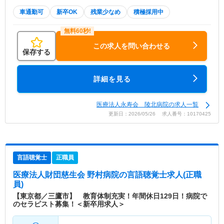
車通勤可
新卒OK
残業少なめ
積極採用中
この求人を問い合わせる
保存する
詳細を見る
医療法人永寿会 陵北病院の求人一覧
更新日：2026/05/26 求人番号：10170425
言語聴覚士
正職員
医療法人財団慈生会 野村病院
の言語聴覚士求人(正職
員)
【東京都／三鷹市】 教育体制充実！年間休日129日！病院で
のセラピスト募集！＜新卒用求人＞