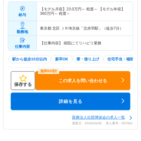
【モデル月収】
23.0
万円～
程度～ 【モデル年収】
360
万円～
程度～
給与
東京都 北区
ＪＲ埼京線「北赤羽駅」（徒歩7分）
勤務地
【仕事内容】 病院にてリハビリ業務
仕事内容
駅から徒歩10分以内
新卒OK
寮・借り上げ
住宅手当・補助
この求人を問い合わせる
保存する
詳細を見る
医療法人社団博栄会の求人一覧
更新日：2026/04/06 求人番号：597961