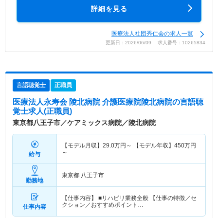
詳細を見る
医療法人社団秀仁会の求人一覧
更新日：2026/06/09 求人番号：10265834
言語聴覚士
正職員
医療法人永寿会 陵北病院 介護医療院陵北病院
の言語聴
覚士求人(正職員)
東京都八王子市／ケアミックス病院／陵北病院
【モデル月収】
29.0
万円～
【モデル年収】
450
万円
～
給与
東京都 八王子市
勤務地
【仕事内容】 ■リハビリ業務全般 【仕事の特徴／セ
クション／おすすめポイント…
仕事内容