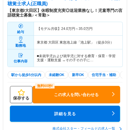
聴覚士求人(正職員)
【東京都/大田区】休暇制度充実◎送迎業務なし！児童専門の言
語聴覚士募集♪＜常勤＞
【モデル月収】
24.0
万円～
35.0
万円
給与
東京都 大田区
東急池上線「池上駅」（徒歩3分）
勤務地
■未就学児および就学児に対する療育・保育・学習
支援・運動支援 →その子その子に…
仕事内容
駅から徒歩5分以内
未経験OK
新卒OK
住宅手当・補助
積
この求人を問い合わせる
保存する
詳細を見る
株式会社スター・フィールドの求人一覧