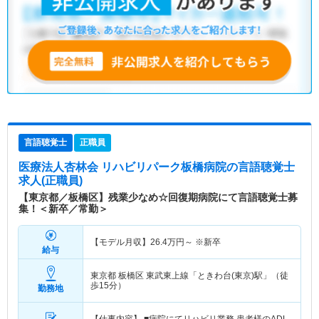
言語聴覚士
正職員
医療法人杏林会 リハビリパーク板橋病院
の言語聴覚士
求人(正職員)
【東京都／板橋区】残業少なめ☆回復期病院にて言語聴覚士募
集！＜新卒／常勤＞
【モデル月収】
26.4
万円～
※新卒
給与
東京都 板橋区
東武東上線「ときわ台(東京)駅」（徒
歩15分）
勤務地