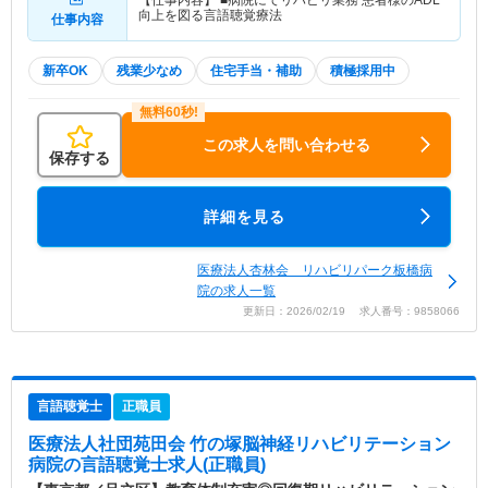
【仕事内容】 ■病院にてリハビリ業務 患者様のADL
向上を図る言語聴覚療法
仕事内容
新卒OK
残業少なめ
住宅手当・補助
積極採用中
この求人を問い合わせる
保存する
詳細を見る
医療法人杏林会 リハビリパーク板橋病
院の求人一覧
更新日：2026/02/19 求人番号：9858066
言語聴覚士
正職員
医療法人社団苑田会 竹の塚脳神経リハビリテーション
病院
の言語聴覚士求人(正職員)