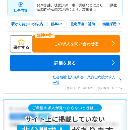
発声訓練、聴覚訓練、嚥下訓練などにより、日動生
活動作や活動の訓練により、対象者…
仕事内容
駅から徒歩10分以内
新卒OK
住宅手当・補助
積極採用中
この求人を問い合わせる
保存する
詳細を見る
社会福祉法人康和会 久我山病院の求人
一覧
更新日：2026/04/27 求人番号：663157