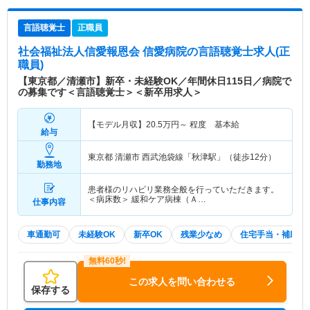
言語聴覚士
正職員
社会福祉法人信愛報恩会 信愛病院
の言語聴覚士求人(正
職員)
【東京都／清瀬市】新卒・未経験OK／年間休日115日／病院で
の募集です＜言語聴覚士＞＜新卒用求人＞
【モデル月収】
20.5
万円～
程度 基本給
給与
東京都 清瀬市
西武池袋線「秋津駅」（徒歩12分）
勤務地
患者様のリハビリ業務全般を行っていただきます。
＜病床数＞ 緩和ケア病棟（Ａ…
仕事内容
車通勤可
未経験OK
新卒OK
残業少なめ
住宅手当・補助
この求人を問い合わせる
保存する