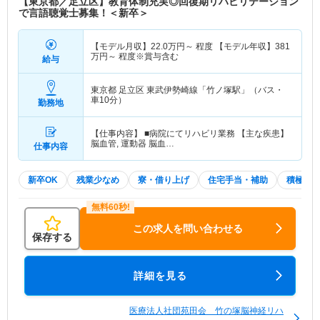
【東京都／足立区】教育体制充実◎回復期リハビリテーション
で言語聴覚士募集！＜新卒＞
【モデル月収】
22.0
万円～
程度 【モデル年収】
381
万円～
程度※賞与含む
給与
東京都 足立区
東武伊勢崎線「竹ノ塚駅」（バス・
車10分）
勤務地
【仕事内容】 ■病院にてリハビリ業務 【主な疾患】
脳血管, 運動器 脳血…
仕事内容
新卒OK
残業少なめ
寮・借り上げ
住宅手当・補助
積極採
この求人を問い合わせる
保存する
詳細を見る
医療法人社団苑田会 竹の塚脳神経リハ