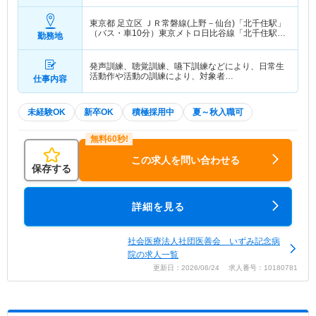
東京都 足立区
ＪＲ常磐線(上野－仙台)「北千住駅」
（バス・車10分）東京メトロ日比谷線「北千住駅」
勤務地
（バス・車10分） 他
発声訓練、聴覚訓練、嚥下訓練などにより、日常生
活動作や活動の訓練により、対象者…
仕事内容
未経験OK
新卒OK
積極採用中
夏～秋入職可
この求人を問い合わせる
保存する
詳細を見る
社会医療法人社団医善会 いずみ記念病
院の求人一覧
更新日：2026/06/24 求人番号：10180781