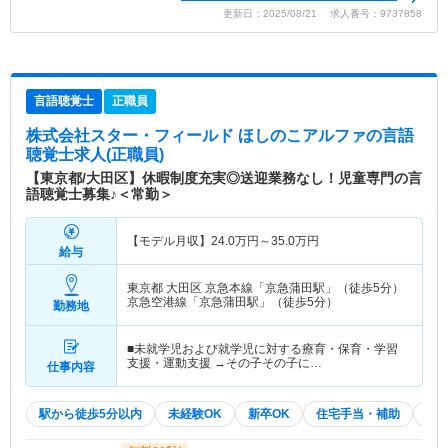
更新日：2025/08/21 求人番号：9737858
言語聴覚士
正職員
株式会社スター・フィールド ほしのこアルファ
の言語
聴覚士求人(正職員)
【東京都/大田区】休暇制度充実◎送迎業務なし！児童専門の言
語聴覚士募集♪＜常勤＞
【モデル月収】
24.0
万円～
35.0
万円
給与
東京都 大田区
京急本線「京急蒲田駅」（徒歩5分）
京急空港線「京急蒲田駅」（徒歩5分）
勤務地
■未就学児および就学児に対する療育・保育・学習
支援・運動支援 →その子その子に…
仕事内容
駅から徒歩5分以内
未経験OK
新卒OK
住宅手当・補助
積