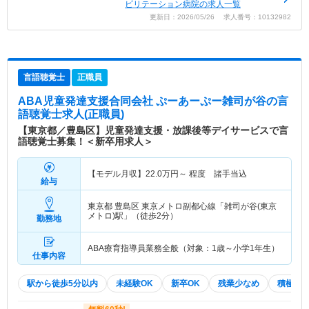
ビリテーション病院の求人一覧
更新日：2026/05/26 求人番号：10132982
言語聴覚士
正職員
ABA児童発達支援合同会社 ぷーあーぷー雑司が谷
の言
語聴覚士求人(正職員)
【東京都／豊島区】児童発達支援・放課後等デイサービスで言
語聴覚士募集！＜新卒用求人＞
【モデル月収】
22.0
万円～
程度 諸手当込
給与
東京都 豊島区
東京メトロ副都心線「雑司が谷(東京
メトロ)駅」（徒歩2分）
勤務地
ABA療育指導員業務全般（対象：1歳～小学1年生）
仕事内容
駅から徒歩5分以内
未経験OK
新卒OK
残業少なめ
積極採