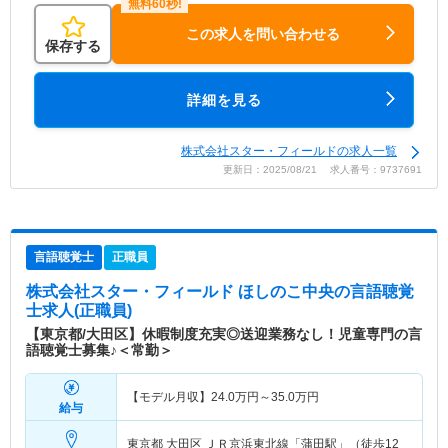
この求人を問い合わせる
保存する
詳細を見る
株式会社スター・フィールドの求人一覧
更新日：2025/08/21 求人番号：9737691
言語聴覚士
正職員
株式会社スター・フィールド ほしのこ中央
の言語聴覚
士求人(正職員)
【東京都/大田区】休暇制度充実◎送迎業務なし！児童専門の言
語聴覚士募集♪＜常勤＞
【モデル月収】
24.0
万円～
35.0
万円
給与
東京都 大田区
ＪＲ京浜東北線「蒲田駅」（徒歩12