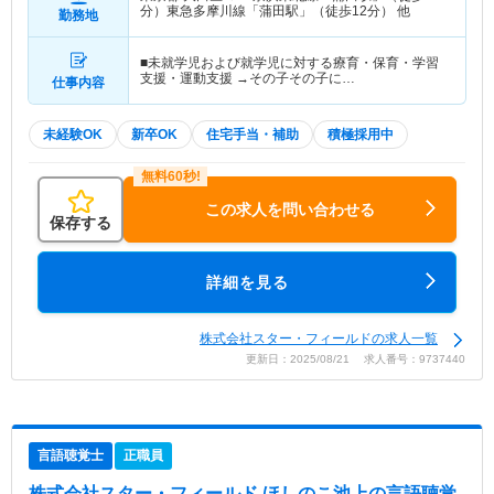
分）東急多摩川線「蒲田駅」（徒歩12分） 他
勤務地
■未就学児および就学児に対する療育・保育・学習
支援・運動支援 →その子その子に…
仕事内容
未経験OK
新卒OK
住宅手当・補助
積極採用中
この求人を問い合わせる
保存する
詳細を見る
株式会社スター・フィールドの求人一覧
更新日：2025/08/21 求人番号：9737440
言語聴覚士
正職員
株式会社スター・フィールド ほしのこ池上
の言語聴覚