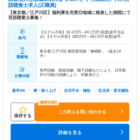
語聴覚士求人(正職員)
【東京都／江戸川区】福利厚生充実◎地域に根差した病院にて
言語聴覚士募集！
【モデル月収】
32.4
万円～
40.1
万円
程度(諸手当込
み) 【モデル年収】
389
万円～
481
万円
程度(諸手当
給与
込み)
東京都 江戸川区
都営新宿線「篠崎駅」（徒歩19
分）
勤務地
発声訓練、聴覚訓練、嚥下訓練などにより、日常動
作や活動の訓練により、対象者ひと…
仕事内容
新卒OK
寮・借り上げ
住宅手当・補助
託児所・育児補助
この求人を問い合わせる
保存する
詳細を見る