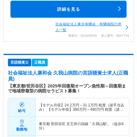
詳細を見る
社会福祉法人東京有隣会 有隣病院の求
人一覧
更新日：2026/05/26 求人番号：9857754
言語聴覚士
正職員
社会福祉法人康和会 久我山病院
の言語聴覚士求人(正職
員)
【東京都/世田谷区】2025年回復期オープン急性期～回復期ま
で地域密着型の病院セラピスト募集！
【モデル月収】
24.2
万円～
31.1
万円
程度（諸手当込
み） 【モデル年収】
380
万円～
480
万円
程度（諸手
給与
当込み）
東京都 世田谷区
京王井の頭線「久我山駅」（徒歩8
分）
勤務地