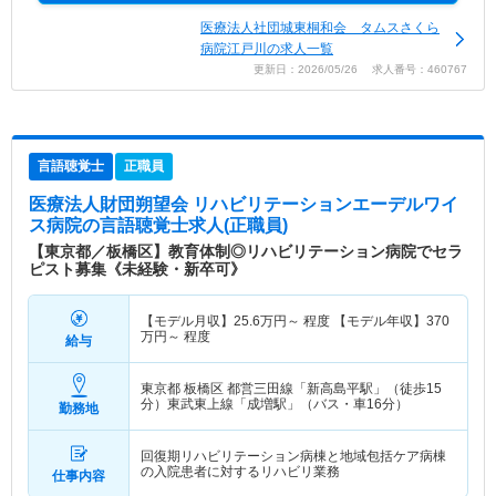
医療法人社団城東桐和会 タムスさくら
病院江戸川の求人一覧
更新日：2026/05/26 求人番号：460767
言語聴覚士
正職員
医療法人財団朔望会 リハビリテーションエーデルワイ
ス病院
の言語聴覚士求人(正職員)
【東京都／板橋区】教育体制◎リハビリテーション病院でセラ
ピスト募集《未経験・新卒可》
【モデル月収】
25.6
万円～
程度 【モデル年収】
370
万円～
程度
給与
東京都 板橋区
都営三田線「新高島平駅」（徒歩15
分）東武東上線「成増駅」（バス・車16分）
勤務地
回復期リハビリテーション病棟と地域包括ケア病棟
の入院患者に対するリハビリ業務
仕事内容