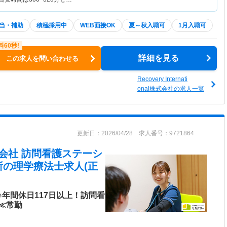
当・補助
積極採用中
WEB面接OK
夏～秋入職可
1月入職可
詳細を見る
この求人を問い合わせる
Recovery Internati
onal株式会社の求人一覧
更新日：2026/04/28 求人番号：9721864
nal株式会社 訪問看護ステーシ
所
の理学療法士求人(正
年間休日117日以上！訪問看
≪常勤