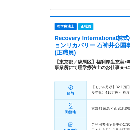
理学療法士
正職員
Recovery Internatio
ョンリカバリー 石神井公園
(正職員)
【東京都／練馬区】福利厚生充実♪年
事業所にて理学療法士のお仕事★≪
【モデル月収】
32.1
万円
ル年収】
415
万円～
程度
給与
東京都 練馬区
西武池袋
勤務地
ご利用者様宅を中心に30
こともあり） 1日の訪問目