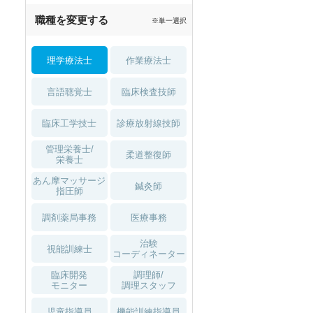
職種を変更する
※単一選択
理学療法士
作業療法士
言語聴覚士
臨床検査技師
臨床工学技士
診療放射線技師
管理栄養士/
柔道整復師
栄養士
あん摩マッサージ
鍼灸師
指圧師
調剤薬局事務
医療事務
治験
視能訓練士
コーディネーター
臨床開発
調理師/
モニター
調理スタッフ
児童指導員
機能訓練指導員