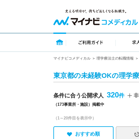
トップページ
ご利用ガイ
マイナビコメディカル
理学療法士の転職情報
東京都の未経験OKの理学
320
条件に合う公開求人
非
（173事業所・施設）掲載中
（1～20件目を表示中）
おすすめ順