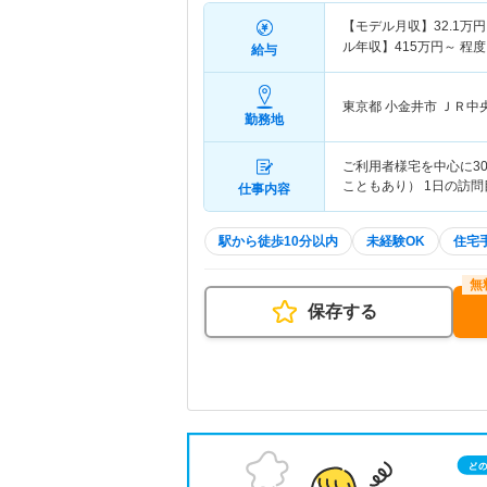
【モデル月収】
32.1
万円
ル年収】
415
万円～
程度
給与
東京都 小金井市
ＪＲ中
勤務地
ご利用者様宅を中心に30
こともあり） 1日の訪問目
仕事内容
駅から徒歩10分以内
未経験OK
住宅
保存する