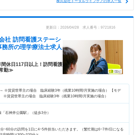
株式会社トータルライフケアの求人一覧
更新日：2026/04/28 求人番号：9721816
nal株式会社 訪問看護ステーシ
事務所
の理学療法士求人
間休日117日以上！訪問看護
常勤≫
～
※賃貸世帯主の場合 臨床経験3年（残業10時間/月実施の場合） 【モデ
 ※賃貸世帯主の場合 臨床経験3年（残業10時間/月実施の場合）
線「石神井公園駅」（徒歩3分）
分~60分の訪問を1日に4~5件担当いただきます。（繁忙期は6~7件/日になる
安時間は300~320分と…