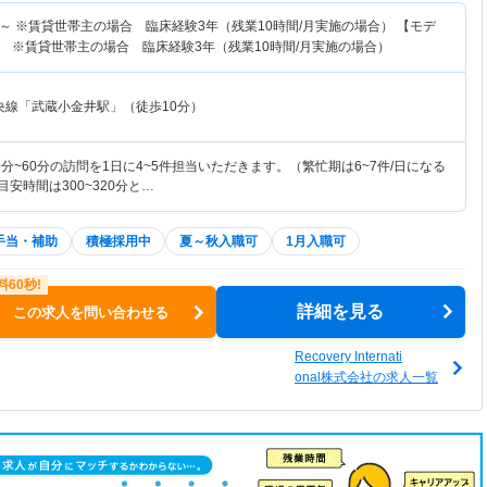
～
※賃貸世帯主の場合 臨床経験3年（残業10時間/月実施の場合） 【モデ
 ※賃貸世帯主の場合 臨床経験3年（残業10時間/月実施の場合）
央線「武蔵小金井駅」（徒歩10分）
分~60分の訪問を1日に4~5件担当いただきます。（繁忙期は6~7件/日になる
安時間は300~320分と…
手当・補助
積極採用中
夏～秋入職可
1月入職可
詳細を見る
この求人を問い合わせる
Recovery Internati
onal株式会社の求人一覧