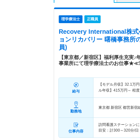
理学療法士
正職員
Recovery Internatio
ョンリカバリー 曙橋事務所
員)
【東京都／新宿区】福利厚生充実♪年
事業所にて理学療法士のお仕事★≪
【モデル月収】
32.1
万円
ル年収】
415
万円～
程度
給与
東京都 新宿区
都営新宿
勤務地
訪問看護ステーションにて
目安：計300～320分/
仕事内容