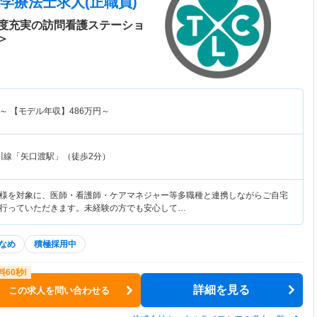
学療法士求人(正職員)
度充実の訪問看護ステーショ
＞
～
【モデル年収】
486
万円～
川線「矢口渡駅」（徒歩2分）
様を対象に、医師・看護師・ケアマネジャー等多職種と連携しながらご自宅
行っていただきます。未経験の方でも安心して…
なめ
積極採用中
詳細を見る
この求人を問い合わせる