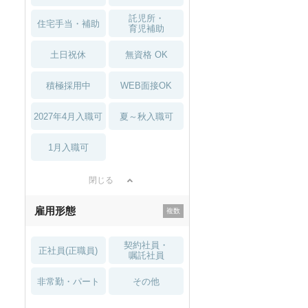
託児所・
住宅手当・補助
育児補助
土日祝休
無資格 OK
積極採用中
WEB面接OK
2027年4月入職可
夏～秋入職可
1月入職可
閉じる
雇用形態
契約社員・
正社員(正職員)
嘱託社員
非常勤・パート
その他