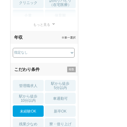
訪問リハビリ
クリニック
（在宅医療）
1月入職可
企業
保育園
もっと見る
小児リハビリ
整骨院
年収
※単一選択
接骨院
訪問マッサージ
薬局・
その他
ドラッグストア
こだわり条件
駅から徒歩
管理職求人
5分以内
駅から徒歩
車通勤可
10分以内
未経験OK
新卒OK
残業少なめ
寮・借り上げ