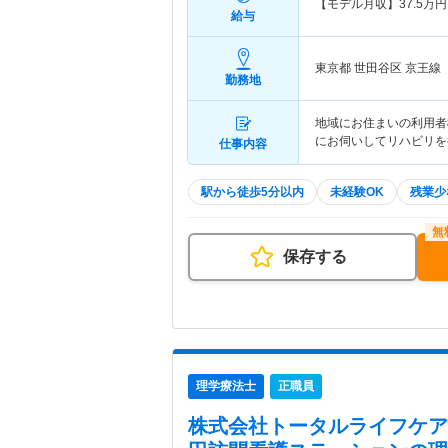
【モデル月収】
37.5
万円
給与
東京都 世田谷区
京王線
勤務地
地域にお住まいの利用者
にお伺いしてリハビリを
仕事内容
駅から徒歩5分以内
未経験OK
残業少
保存する
理学療法士
正職員
株式会社トータルライフケア