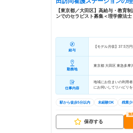
田訪問看護ステーション
の理
【東京都／大田区】高給与・教育制
ンでのセラピスト募集＜理学療法士
【モデル月収】
37.5
万円
給与
東京都 大田区
東急多摩
勤務地
地域にお住まいの利用者
にお伺いしてリハビリを
仕事内容
駅から徒歩5分以内
未経験OK
残業少
保存する