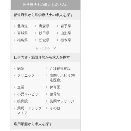
理学療法士の求人を絞り込む
都道府県から理学療法士の求人を探す
北海道
青森県
岩手県
宮城県
秋田県
山形県
福島県
茨城県
栃木県
群馬県
埼玉県
千葉県
もっと見る
東京都
神奈川県
新潟県
仕事内容・施設形態から求人を探す
山梨県
長野県
富山県
石川県
福井県
岐阜県
病院
介護福祉施設
静岡県
愛知県
三重県
クリニック
訪問リハビリ(在
宅医療)
滋賀県
京都府
大阪府
企業
保育園
兵庫県
奈良県
和歌山県
小児リハビリ
整骨院
鳥取県
島根県
岡山県
接骨院
訪問マッサージ
広島県
山口県
徳島県
薬局・ドラッグ
その他
香川県
愛媛県
高知県
ストア
福岡県
佐賀県
長崎県
雇用形態から求人を探す
熊本県
大分県
宮崎県