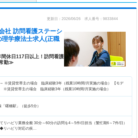
更新日：2026/06/26 求人番号：9833844
nal株式会社 訪問看護ステーシ
の理学療法士求人(正職
間休日117日以上！訪問看護
常勤≫
～
※賃貸世帯主の場合 臨床経験3年（残業10時間/月実施の場合） 【モデ
 ※賃貸世帯主の場合 臨床経験3年（残業10時間/月実施の場合）
線「曙橋駅」（徒歩5分）
リハビリ業務全般 30分～60分の訪問を4～5件/日担当（繁忙期6～7件/日）
日 ◆リハビリ対応の疾…