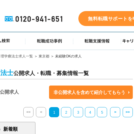
0120-941-651
無料転職サポートを
ド
求人検索
転職成功事例
転職支
理学療法士求人一覧
東京都
未経験OKの求人
療法士
公開求人・転職・募集情報一覧
公開求人
非公開求人を含めて紹介してもらう
<<
<
>
>>
1
2
3
4
5
新着順