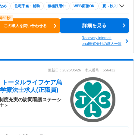
なめ
住宅手当・補助
積極採用中
WEB面接OK
夏～秋入職可
詳細を見る
この求人を問い合わせる
Recovery Internati
onal株式会社の求人一覧
更新日：2026/05/26 求人番号：656432
 トータルライフケア烏
学療法士求人(正職員)
制度充実の訪問看護ステーシ
士＞