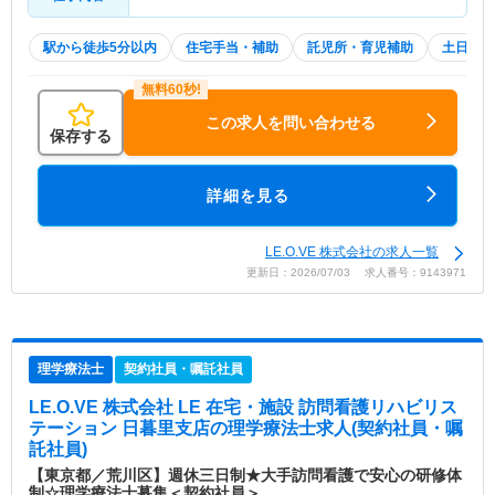
駅から徒歩5分以内
住宅手当・補助
託児所・育児補助
土日祝休
この求人を問い合わせる
保存する
詳細を見る
LE.O.VE 株式会社の求人一覧
更新日：2026/07/03 求人番号：9143971
理学療法士
契約社員・嘱託社員
LE.O.VE 株式会社 LE 在宅・施設 訪問看護リハビリス
テーション 日暮里支店
の理学療法士求人(契約社員・嘱
託社員)
【東京都／荒川区】週休三日制★大手訪問看護で安心の研修体
制☆理学療法士募集＜契約社員＞