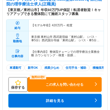
院
の理学療法士求人(正職員)
【東京都／東村山市】年収60万円UP保証！転居者歓迎！キャ
リアアップできる整体院にて施術スタッフ募集
【モデル年収】
420
万円～
程度
給与
東京都 東村山市
西武新宿線「東村山駅」（バス・
車5分）西武国分寺線「東村山駅」（バス・車5分）
勤務地
他
【仕事内容】 整体院チェーンでの理学療法士業務全
般 カウンセリング・検査・筋膜…
仕事内容
車通勤可
新卒OK
残業少なめ
住宅手当・補助
積極採用中
この求人を問い合わせる
保存する
詳細を見る