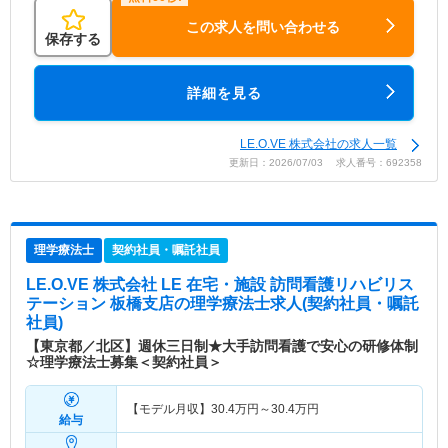
この求人を問い合わせる
保存する
詳細を見る
LE.O.VE 株式会社の求人一覧
更新日：2026/07/03 求人番号：692358
理学療法士
契約社員・嘱託社員
LE.O.VE 株式会社 LE 在宅・施設 訪問看護リハビリス
テーション 板橋支店
の理学療法士求人(契約社員・嘱託
社員)
【東京都／北区】週休三日制★大手訪問看護で安心の研修体制
☆理学療法士募集＜契約社員＞
【モデル月収】
30.4
万円～
30.4
万円
給与