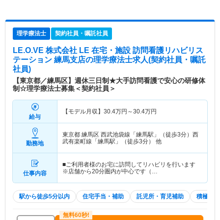
理学療法士
契約社員・嘱託社員
LE.O.VE 株式会社 LE 在宅・施設 訪問看護リハビリス
テーション 練馬支店
の理学療法士求人(契約社員・嘱託
社員)
【東京都／練馬区】週休三日制★大手訪問看護で安心の研修体
制☆理学療法士募集＜契約社員＞
【モデル月収】
30.4
万円～
30.4
万円
給与
東京都 練馬区
西武池袋線「練馬駅」（徒歩3分）西
武有楽町線「練馬駅」（徒歩3分） 他
勤務地
■ご利用者様のお宅に訪問してリハビリを行います
※店舗から20分圏内が中心です（…
仕事内容
駅から徒歩5分以内
住宅手当・補助
託児所・育児補助
積極採用