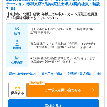
テーション 赤羽支店
の理学療法士求人(契約社員・嘱託
社員)
【東京都／北区】経験3年以上で年収456万～＆原則正社員登
用！訪問未経験でもチャレンジOK
【モデル月収】
32.9
万円～
程度 ※臨床経験2年以
上3年未満モデル
給与
東京都 北区
ＪＲ京浜東北線「赤羽駅」（徒歩6分）
ＪＲ東北本線(上野－盛岡)「赤羽駅」（徒歩6分）
勤務地
他
■ご利用者様のお宅に訪問してリハビリを行います
※店舗から20分圏内が中心です（…
仕事内容
駅から徒歩10分以内
住宅手当・補助
託児所・育児補助
土日祝
この求人を問い合わせる
保存する
詳細を見る