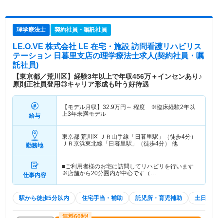
理学療法士
契約社員・嘱託社員
LE.O.VE 株式会社 LE 在宅・施設 訪問看護リハビリス
テーション 日暮里支店
の理学療法士求人(契約社員・嘱
託社員)
【東京都／荒川区】経験3年以上で年収456万＋インセンあり♪
原則正社員登用◎キャリア形成も叶う好待遇
【モデル月収】
32.9
万円～
程度 ※臨床経験2年以
上3年未満モデル
給与
東京都 荒川区
ＪＲ山手線「日暮里駅」（徒歩4分）
ＪＲ京浜東北線「日暮里駅」（徒歩4分） 他
勤務地
■ご利用者様のお宅に訪問してリハビリを行います
※店舗から20分圏内が中心です（…
仕事内容
駅から徒歩5分以内
住宅手当・補助
託児所・育児補助
土日祝休