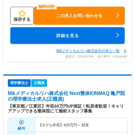
この求人を問い合わせる
保存する
詳細を見る
M&メディカルリハ株式会社の求人一覧
更新日：2026/07/08 求人番号：10164488
理学療法士
正職員
M&メディカルリハ株式会社 Next整体KINMAQ 亀戸院
の理学療法士求人(正職員)
【東京都／江東区】年収60万円UP保証！転居者歓迎！キャリ
アアップできる整体院にて施術スタッフ募集
【モデル年収】
420
万円～
程度
給与