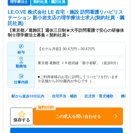
理学療法士
契約社員・嘱託社員
LE.O.VE 株式会社 LE 在宅・施設 訪問看護リハビリス
テーション 新小岩支店
の理学療法士求人(契約社員・嘱
託社員)
【東京都／葛飾区】週休三日制★大手訪問看護で安心の研修体
制☆理学療法士募集＜契約社員＞
【モデル月収】
30.4
万円～
30.4
万円
給与
東京都 葛飾区
ＪＲ総武線「新小岩駅」（徒歩6分）
勤務地
■ご利用者様のお宅に訪問してリハビリを行います
※店舗から20分圏内が中心です（…
仕事内容
駅から徒歩10分以内
住宅手当・補助
託児所・育児補助
積極採
この求人を問い合わせる
保存する