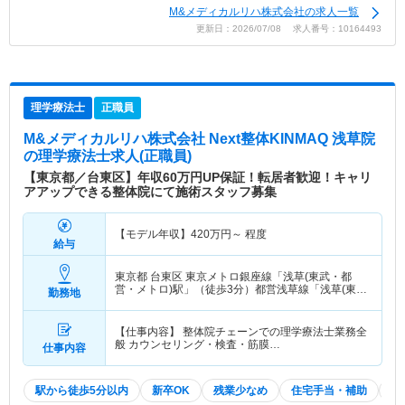
M&メディカルリハ株式会社の求人一覧
更新日：2026/07/08 求人番号：10164493
理学療法士
正職員
M&メディカルリハ株式会社 Next整体KINMAQ 浅草院
の理学療法士求人(正職員)
【東京都／台東区】年収60万円UP保証！転居者歓迎！キャリ
アアップできる整体院にて施術スタッフ募集
【モデル年収】
420
万円～
程度
給与
東京都 台東区
東京メトロ銀座線「浅草(東武・都
営・メトロ)駅」（徒歩3分）都営浅草線「浅草(東
勤務地
武・都営・メトロ)駅」（徒歩3分） 他
【仕事内容】 整体院チェーンでの理学療法士業務全
般 カウンセリング・検査・筋膜…
仕事内容
駅から徒歩5分以内
新卒OK
残業少なめ
住宅手当・補助
積