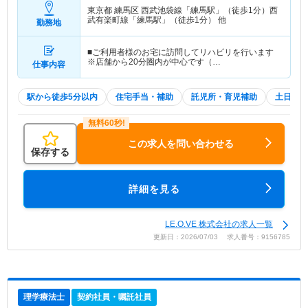
東京都 練馬区
西武池袋線「練馬駅」（徒歩1分）西
武有楽町線「練馬駅」（徒歩1分） 他
勤務地
■ご利用者様のお宅に訪問してリハビリを行います
※店舗から20分圏内が中心です（…
仕事内容
駅から徒歩5分以内
住宅手当・補助
託児所・育児補助
土日祝休
この求人を問い合わせる
保存する
詳細を見る
LE.O.VE 株式会社の求人一覧
更新日：2026/07/03 求人番号：9156785
理学療法士
契約社員・嘱託社員