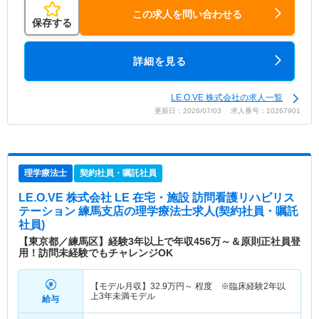
この求人を問い合わせる
保存する
詳細を見る
LE.O.VE 株式会社の求人一覧
更新日：2026/07/03 求人番号：10267901
理学療法士
契約社員・嘱託社員
LE.O.VE 株式会社 LE 在宅・施設 訪問看護リハビリス
テーション 練馬支店
の理学療法士求人(契約社員・嘱託
社員)
【東京都／練馬区】経験3年以上で年収456万～＆原則正社員登
用！訪問未経験でもチャレンジOK
【モデル月収】
32.9
万円～
程度 ※臨床経験2年以
上3年未満モデル
給与