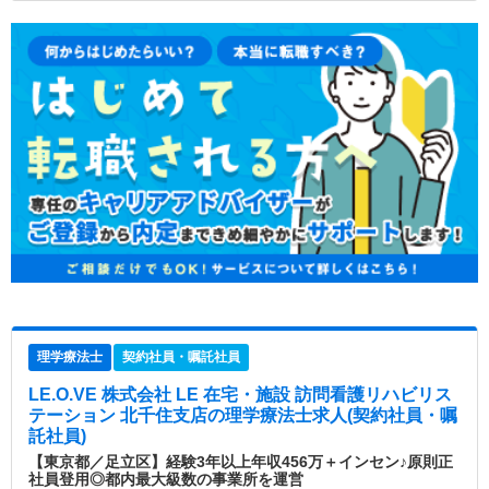
理学療法士
契約社員・嘱託社員
LE.O.VE 株式会社 LE 在宅・施設 訪問看護リハビリス
テーション 北千住支店
の理学療法士求人(契約社員・嘱
託社員)
【東京都／足立区】経験3年以上年収456万＋インセン♪原則正
社員登用◎都内最大級数の事業所を運営