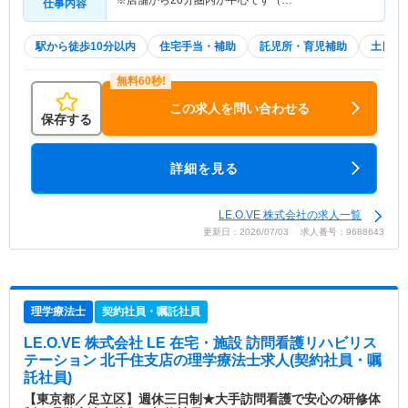
※店舗から20分圏内が中心です（…
仕事内容
駅から徒歩10分以内
住宅手当・補助
託児所・育児補助
土日祝
この求人を問い合わせる
保存する
詳細を見る
LE.O.VE 株式会社の求人一覧
更新日：2026/07/03 求人番号：9688643
理学療法士
契約社員・嘱託社員
LE.O.VE 株式会社 LE 在宅・施設 訪問看護リハビリス
テーション 北千住支店
の理学療法士求人(契約社員・嘱
託社員)
【東京都／足立区】週休三日制★大手訪問看護で安心の研修体