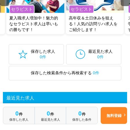
セラピスト
セラピスト
夏入職求人増加中！魅力的
高年収＆土日休みを狙え
なセラピスト求人は早いも
る！人気の訪問リハ求人を
の勝ちです！
ご紹介します！
保存した求人
最近見た求人
0件
0件
保存した検索条件から再検索する
0件
最近見た求人
0
0
0
件
件
件
無料登録
あなたが最近見た求人を表示します
保存した求人
最近見た求人
保存した条件