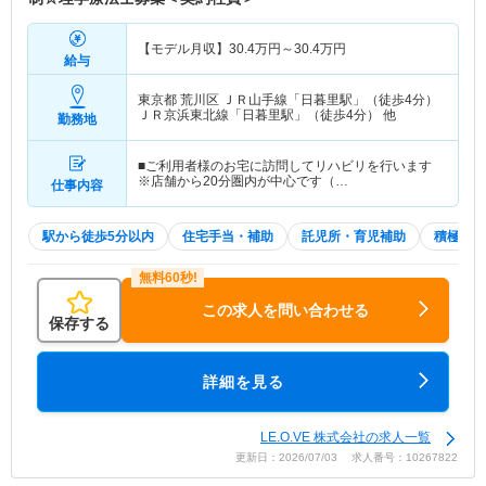
【モデル月収】
30.4
万円～
30.4
万円
給与
東京都 荒川区
ＪＲ山手線「日暮里駅」（徒歩4分）
ＪＲ京浜東北線「日暮里駅」（徒歩4分） 他
勤務地
■ご利用者様のお宅に訪問してリハビリを行います
※店舗から20分圏内が中心です（…
仕事内容
駅から徒歩5分以内
住宅手当・補助
託児所・育児補助
積極採用
この求人を問い合わせる
保存する
詳細を見る
LE.O.VE 株式会社の求人一覧
更新日：2026/07/03 求人番号：10267822