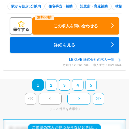
駅から徒歩5分以内
住宅手当・補助
託児所・育児補助
積極採用
この求人を問い合わせる
保存する
詳細を見る
LE.O.VE 株式会社の求人一覧
更新日：2026/07/03 求人番号：10267844
1
2
3
4
5
<<
<
>
>>
（1～20件目を表示中）