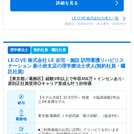
詳細を見る
LE.O.VE 株式会社の求人一覧
更新日：2026/07/03 求人番号：10267937
理学療法士
契約社員・嘱託社員
LE.O.VE 株式会社 LE 在宅・施設 訪問看護リハビリス
テーション 新小岩支店
の理学療法士求人(契約社員・嘱
託社員)
【東京都／葛飾区】経験3年以上で年収456万＋インセンあり♪
原則正社員登用◎キャリア形成も叶う好待遇
【モデル月収】
32.9
万円～
程度 ※臨床経験2年以
上3年未満モデル
給与
東京都 葛飾区
ＪＲ総武線「新小岩駅」（徒歩9分）
勤務地
■ご利用者様のお宅に訪問してリハビリを行います