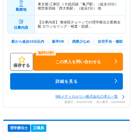
東京都 江東区
ＪＲ総武線「亀戸駅」（徒歩10分）
都営新宿線「西大島駅」（徒歩2分） 他
勤務地
【仕事内容】 整体院チェーンでの理学療法士業務全
般 カウンセリング・検査・筋膜…
仕事内容
駅から徒歩10分以内
新卒OK
残業少なめ
住宅手当・補助
この求人を問い合わせる
保存する
詳細を見る
M&メディカルリハ株式会社の求人一覧
更新日：2026/07/08 求人番号：10164484
理学療法士
正職員