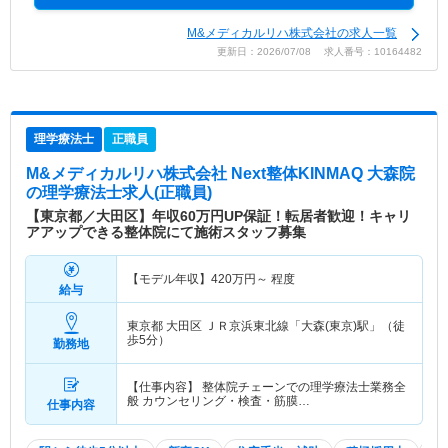
M&メディカルリハ株式会社の求人一覧
更新日：2026/07/08 求人番号：10164482
理学療法士
正職員
M&メディカルリハ株式会社 Next整体KINMAQ 大森院
の理学療法士求人(正職員)
【東京都／大田区】年収60万円UP保証！転居者歓迎！キャリ
アアップできる整体院にて施術スタッフ募集
【モデル年収】
420
万円～
程度
給与
東京都 大田区
ＪＲ京浜東北線「大森(東京)駅」（徒
歩5分）
勤務地
【仕事内容】 整体院チェーンでの理学療法士業務全
般 カウンセリング・検査・筋膜…
仕事内容