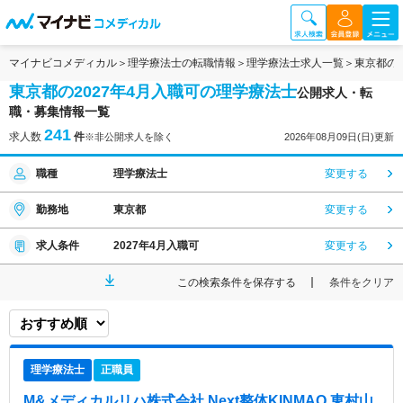
マイナビコメディカル
理学療法士の転職情報
理学療法士求人一覧
東京都の
東京都の2027年4月入職可の理学療法士
公開求人・転
職・募集情報一覧
241
求人数
件
※非公開求人を除く
2026年08月09日(日)更新
職種
理学療法士
変更する
勤務地
東京都
変更する
求人条件
2027年4月入職可
変更する
この検索条件を保存する
条件をクリア
理学療法士
正職員
M&メディカルリハ株式会社 Next整体KINMAQ 東村山