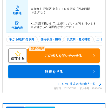
東京都 江戸川区
東京メトロ東西線「西葛西駅」
（徒歩1分）
勤務地
■ご利用者様のお宅に訪問してリハビリを行います
※店舗から20分圏内が中心です（…
仕事内容
駅から徒歩5分以内
住宅手当・補助
託児所・育児補助
土日祝休
この求人を問い合わせる
保存する
詳細を見る
LE.O.VE 株式会社の求人一覧
更新日：2026/07/03 求人番号：9786460