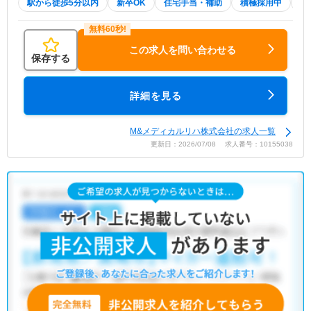
駅から徒歩5分以内
新卒OK
住宅手当・補助
積極採用中
2
この求人を問い合わせる
保存する
詳細を見る
M&メディカルリハ株式会社の求人一覧
更新日：2026/07/08 求人番号：10155038