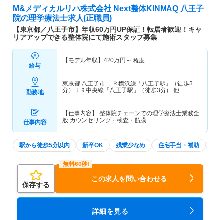
M&メディカルリハ株式会社 Next整体KINMAQ 八王子
院
の理学療法士求人(正職員)
【東京都／八王子市】年収60万円UP保証！転居者歓迎！キャ
リアアップできる整体院にて施術スタッフ募集
【モデル年収】
420
万円～
程度
給与
東京都 八王子市
ＪＲ横浜線「八王子駅」（徒歩3
分）ＪＲ中央線「八王子駅」（徒歩3分） 他
勤務地
【仕事内容】 整体院チェーンでの理学療法士業務全
般 カウンセリング・検査・筋膜…
仕事内容
駅から徒歩5分以内
新卒OK
残業少なめ
住宅手当・補助
積
この求人を問い合わせる
保存する
詳細を見る