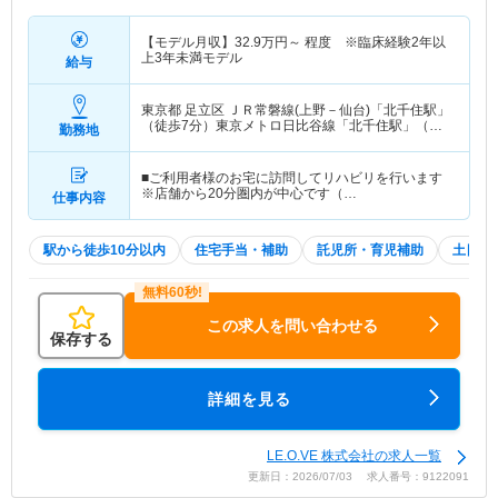
【モデル月収】
32.9
万円～
程度 ※臨床経験2年以
上3年未満モデル
給与
東京都 足立区
ＪＲ常磐線(上野－仙台)「北千住駅」
（徒歩7分）東京メトロ日比谷線「北千住駅」（徒
勤務地
歩7分） 他
■ご利用者様のお宅に訪問してリハビリを行います
※店舗から20分圏内が中心です（…
仕事内容
駅から徒歩10分以内
住宅手当・補助
託児所・育児補助
土日祝
この求人を問い合わせる
保存する
詳細を見る
LE.O.VE 株式会社の求人一覧
更新日：2026/07/03 求人番号：9122091