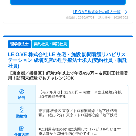
LE.O.VE 株式会社の求人一覧
更新日：2026/07/03 求人番号：10267962
理学療法士
契約社員・嘱託社員
LE.O.VE 株式会社 LE 在宅・施設 訪問看護リハビリス
テーション 成増支店
の理学療法士求人(契約社員・嘱託
社員)
【東京都／板橋区】経験3年以上で年収456万～＆原則正社員登
用！訪問未経験でもチャレンジOK
【モデル月収】
32.9
万円～
程度 ※臨床経験2年以
上3年未満モデル
給与
東京都 板橋区
東京メトロ有楽町線「地下鉄成増
駅」（徒歩2分）東京メトロ副都心線「地下鉄成増
勤務地
駅」（徒歩2分） 他
■ご利用者様のお宅に訪問してリハビリを行います
※店舗から20分圏内が中心です（…
仕事内容