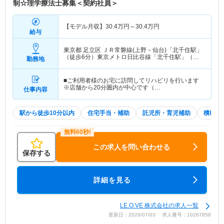
制☆理学療法士募集＜契約社員＞
【モデル月収】
30.4
万円～
30.4
万円
給与
東京都 足立区
ＪＲ常磐線(上野－仙台)「北千住駅」
（徒歩6分）東京メトロ日比谷線「北千住駅」（徒
勤務地
歩6分） 他
■ご利用者様のお宅に訪問してリハビリを行います
※店舗から20分圏内が中心です（…
仕事内容
駅から徒歩10分以内
住宅手当・補助
託児所・育児補助
積極採
この求人を問い合わせる
保存する
詳細を見る
LE.O.VE 株式会社の求人一覧
更新日：2026/07/03 求人番号：10267858