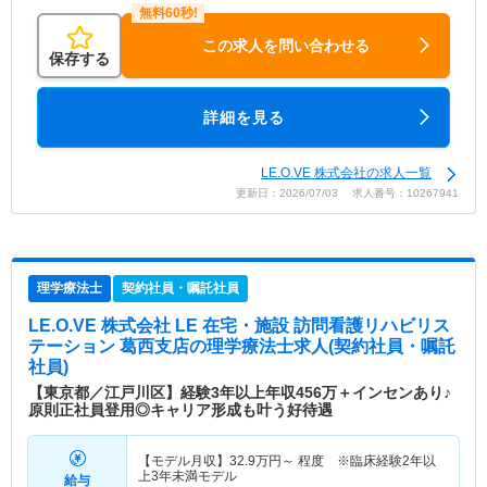
この求人を問い合わせる
保存する
詳細を見る
LE.O.VE 株式会社の求人一覧
更新日：2026/07/03 求人番号：10267941
理学療法士
契約社員・嘱託社員
LE.O.VE 株式会社 LE 在宅・施設 訪問看護リハビリス
テーション 葛西支店
の理学療法士求人(契約社員・嘱託
社員)
【東京都／江戸川区】経験3年以上年収456万＋インセンあり♪
原則正社員登用◎キャリア形成も叶う好待遇
【モデル月収】
32.9
万円～
程度 ※臨床経験2年以
上3年未満モデル
給与