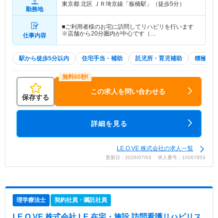
東京都 北区
ＪＲ埼京線「板橋駅」（徒歩5分）
勤務地
■ご利用者様のお宅に訪問してリハビリを行います
※店舗から20分圏内が中心です（…
仕事内容
駅から徒歩5分以内
住宅手当・補助
託児所・育児補助
積極採用
この求人を問い合わせる
保存する
詳細を見る
LE.O.VE 株式会社の求人一覧
更新日：2026/07/03 求人番号：10267953
理学療法士
契約社員・嘱託社員
LE.O.VE 株式会社 LE 在宅・施設 訪問看護リハビリス