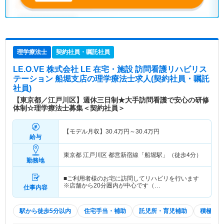
理学療法士
契約社員・嘱託社員
LE.O.VE 株式会社 LE 在宅・施設 訪問看護リハビリス
テーション 船堀支店
の理学療法士求人(契約社員・嘱託
社員)
【東京都／江戸川区】週休三日制★大手訪問看護で安心の研修
体制☆理学療法士募集＜契約社員＞
【モデル月収】
30.4
万円～
30.4
万円
給与
東京都 江戸川区
都営新宿線「船堀駅」（徒歩4分）
勤務地
■ご利用者様のお宅に訪問してリハビリを行います
※店舗から20分圏内が中心です（…
仕事内容
駅から徒歩5分以内
住宅手当・補助
託児所・育児補助
積極採用