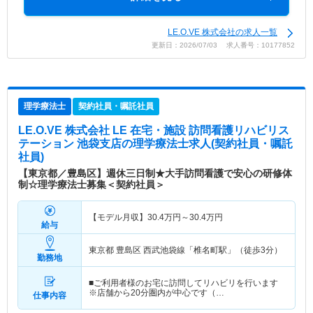
LE.O.VE 株式会社の求人一覧
更新日：2026/07/03 求人番号：10177852
理学療法士
契約社員・嘱託社員
LE.O.VE 株式会社 LE 在宅・施設 訪問看護リハビリス
テーション 池袋支店
の理学療法士求人(契約社員・嘱託
社員)
【東京都／豊島区】週休三日制★大手訪問看護で安心の研修体
制☆理学療法士募集＜契約社員＞
【モデル月収】
30.4
万円～
30.4
万円
給与
東京都 豊島区
西武池袋線「椎名町駅」（徒歩3分）
勤務地
■ご利用者様のお宅に訪問してリハビリを行います
※店舗から20分圏内が中心です（…
仕事内容