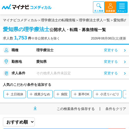
マイナビコメディカル
理学療法士の転職情報
理学療法士求人一覧
愛知県の
愛知県の理学療法士
公開求人・転職・募集情報一覧
1,753
求人数
件
※非公開求人を除く
2026年08月08日(土)更新
職種
理学療法士
変更する
勤務地
愛知県
変更する
求人条件
その他求人条件未設定
変更する
人気のこだわり条件を追加する
土日祝休
残業少なめ
病院
新卒OK
小児リハビリ
この検索条件を保存する
条件をクリア