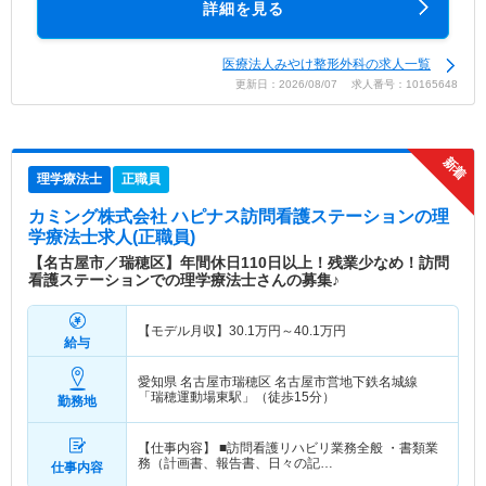
詳細を見る
医療法人みやけ整形外科の求人一覧
更新日：2026/08/07 求人番号：10165648
理学療法士
正職員
カミング株式会社 ハピナス訪問看護ステーション
の理
学療法士求人(正職員)
【名古屋市／瑞穂区】年間休日110日以上！残業少なめ！訪問
看護ステーションでの理学療法士さんの募集♪
【モデル月収】
30.1
万円～
40.1
万円
給与
愛知県 名古屋市瑞穂区
名古屋市営地下鉄名城線
「瑞穂運動場東駅」（徒歩15分）
勤務地
【仕事内容】 ■訪問看護リハビリ業務全般 ・書類業
務（計画書、報告書、日々の記…
仕事内容