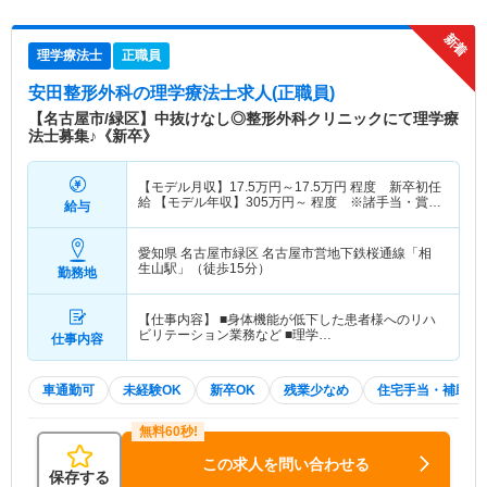
理学療法士
正職員
安田整形外科
の理学療法士求人(正職員)
【名古屋市/緑区】中抜けなし◎整形外科クリニックにて理学療
法士募集♪《新卒》
【モデル月収】
17.5
万円～
17.5
万円
程度 新卒初任
給 【モデル年収】
305
万円～
程度 ※諸手当・賞与
給与
込み
愛知県 名古屋市緑区
名古屋市営地下鉄桜通線「相
生山駅」（徒歩15分）
勤務地
【仕事内容】 ■身体機能が低下した患者様へのリハ
ビリテーション業務など ■理学…
仕事内容
車通勤可
未経験OK
新卒OK
残業少なめ
住宅手当・補助
この求人を問い合わせる
保存する