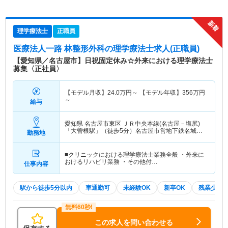
理学療法士
正職員
医療法人一路 林整形外科
の理学療法士求人(正職員)
【愛知県／名古屋市】日祝固定休み☆外来における理学療法士
募集〈正社員〉
【モデル月収】
24.0
万円～
【モデル年収】
356
万円
～
給与
愛知県 名古屋市東区
ＪＲ中央本線(名古屋－塩尻)
「大曽根駅」（徒歩5分）名古屋市営地下鉄名城線
勤務地
「大曽根駅」（徒歩5分） 他
■クリニックにおける理学療法士業務全般 ・外来に
おけるリハビリ業務 ・その他付…
仕事内容
駅から徒歩5分以内
車通勤可
未経験OK
新卒OK
残業少な
この求人を問い合わせる