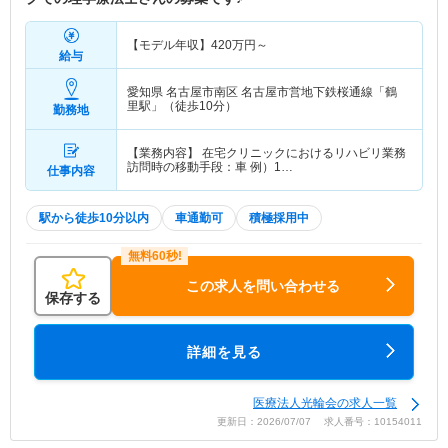
【モデル年収】
420
万円～
給与
愛知県 名古屋市南区
名古屋市営地下鉄桜通線「鶴
里駅」（徒歩10分）
勤務地
【業務内容】 在宅クリニックにおけるリハビリ業務
訪問時の移動手段：車 例）1…
仕事内容
駅から徒歩10分以内
車通勤可
積極採用中
この求人を問い合わせる
保存する
詳細を見る
医療法人光輪会の求人一覧
更新日：2026/07/07 求人番号：10154011