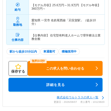
【モデル月収】
25.6
万円～
31.9
万円
【モデル年収】
360
万円～
給与
愛知県 一宮市
名鉄尾西線「苅安賀駅」（徒歩10
分）
勤務地
【仕事内容】 住宅型有料老人ホームで理学療法士業
務全般
仕事内容
駅から徒歩10分以内
車通勤可
積極採用中
この求人を問い合わせる
保存する
詳細を見る
株式会社ウルトラスの求人一覧
更新日：2026/08/07 求人番号：10123820