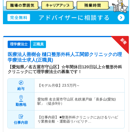
理学療法士
正職員
医療法人善樹会 樋口整形外科人工関節クリニック
の理
学療法士求人(正職員)
【愛知県／名古屋市守山区】☆年間休日120日以上☆整形外科
クリニックにて理学療法士の募集です！
【モデル月収】
23.5
万円～
給与
愛知県 名古屋市守山区
名鉄瀬戸線「喜多山(愛知)
駅」（徒歩9分）
勤務地
【仕事内容】 ■整形外科クリニックにおけるリハビ
リ業務全般 ・運動器リハビリテ…
仕事内容