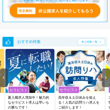
から徒歩5分以内】など、働きやすさを重視した理学療法士の求人がそろ
っています。さらに、マイナビコメディカルでは、限定求人や非公開求
人のご紹介も可能です。お気軽にご相談ください。
※各種数字情報は2022年8月 マイナビ調べによる
愛知県の理学療法士求人は1753件あります。（2026年08月08日更新）
サイト上に掲載されている求人の他に、
非公開求人
もございます。
無料
転職支援サービス
にお申し込みいただくと、全求人からご希望条件に合
おすすめ特集
求人特集一覧
う求人を提案させていただきます。
愛知県の理学療法士求人では以下のような条件が人気です。
・
土日祝休
・
積極採用中
・
新卒OK
・
正社員(正職員)
・
病院
・
クリニック
・
介護福祉施設
・
訪問リハビリ(在宅医療)
・
小児リハビ
リ
・
保育園
・
整骨院
・
接骨院
他の条件でも人気の求人がございますので、「こだわり条件」から検索
いただくか、お気軽にお問い合わせください。
セラピスト
セラピスト
全国の理学療法士求人
から検索いただくことも可能です。
夏入職求人増加中！魅力的
高年収＆土日休みを狙え
無料転職支援サービス
にお申し込みいただくと、ご希望条件をヒアリン
なセラピスト求人は早いも
る！人気の訪問リハ求人を
グした上で求人をご提案いたします。
の勝ちです！
ご紹介します！
ご希望条件がまだ定まっていない方は
人気の希望条件をピックアップし