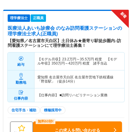
理学療法士
正職員
医療法人あいち診療会 のなみ訪問看護ステーション
の
理学療法士求人(正職員)
【愛知県／名古屋市天白区】土日休み★最寄り駅徒歩圏内♪訪
問看護ステーションにて理学療法士募集！
【モデル月収】
23.2
万円～
35.5
万円
程度 【モデ
ル年収】
350
万円～
420
万円
程度 諸手当込
給与
愛知県 名古屋市天白区
名古屋市営地下鉄桜通線
「野並駅」（徒歩14分）
勤務地
【仕事内容】 ■訪問リハビリテーション業務
仕事内容
住宅手当・補助
積極採用中
この求人を問い合わせる