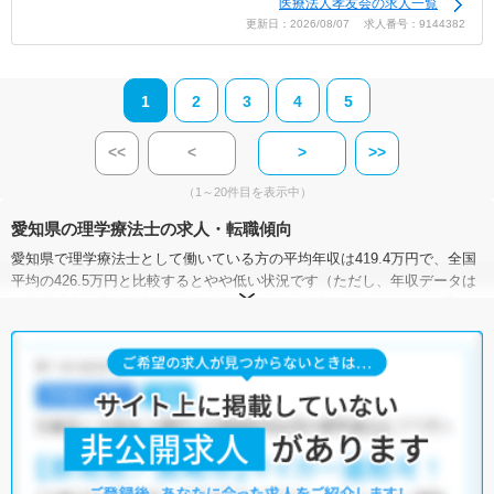
医療法人孝友会の求人一覧
更新日：2026/08/07 求人番号：9144382
1
2
3
4
5
<<
<
>
>>
（1～20件目を表示中）
愛知県の理学療法士の求人・転職傾向
愛知県で理学療法士として働いている方の平均年収は419.4万円で、全国
平均の426.5万円と比較するとやや低い状況です（ただし、年収データは
作業療法士・言語聴覚士・視能訓練士を含む統計値です）。また、愛知
県における理学療法士の求人賃金（月額）は、23.1万～29.8万円となって
います。
有効求人倍率は、全国平均が4.13倍なのに対して、愛知県は7.00倍。理学
療法士の需要は非常に高いと言えます。加えて、愛知県には病院が318施
設、クリニックが4,689施設、介護施設が10,337施設あり、理学療法士と
して働ける施設が豊富です。さまざまな求人の中から、ぜひ自分の条件
に合った職場を探してみてください。
マイナビコメディカルには、【車通勤可】【駅から徒歩10分以内】【駅