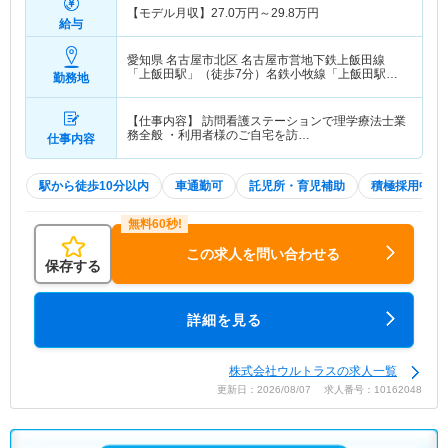
【モデル月収】
27.0
万円～
29.8
万円
給与
愛知県 名古屋市北区
名古屋市営地下鉄上飯田線
「上飯田駅」（徒歩7分）名鉄小牧線「上飯田駅」
勤務地
（徒歩7分）
【仕事内容】 訪問看護ステーションで理学療法士業
務全般 ・利用者様のご自宅を訪…
仕事内容
駅から徒歩10分以内
車通勤可
託児所・育児補助
積極採用中
この求人を問い合わせる
保存する
詳細を見る
株式会社ウルトラスの求人一覧
更新日：2026/08/07 求人番号：10162048