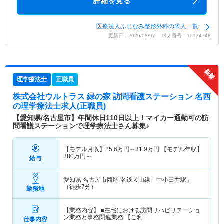
詳細を見る
医療法人ふじなみ整形外科の求人一覧
更新日：2026/08/07 求人番号：10134748
理学療法士
正職員
株式会社ウルトラス 緑の家 訪問看護ステーション 名西
の理学療法士求人(正職員)
【愛知県/名古屋市】年間休日110日以上！マイカー通勤可の訪
問看護ステーションで理学療法士さん募集♪
【モデル月収】
25.6
万円～
31.9
万円
【モデル年収】
380
万円～
給与
愛知県 名古屋市西区
名鉄犬山線「中小田井駅」
（徒歩7分）
勤務地
【業務内容】 ■在宅における訪問リハビリテーショ
ン業務と事務関連業務 【ご利…
仕事内容