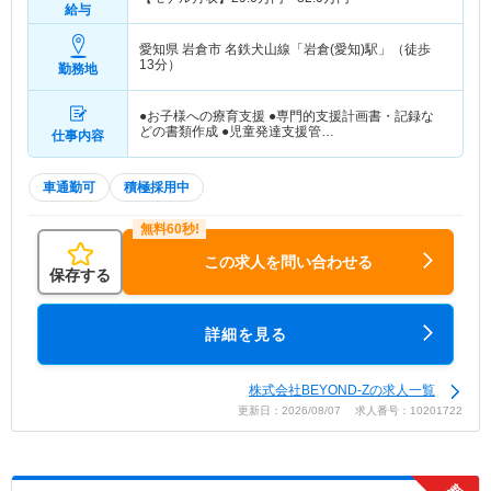
給与
愛知県 岩倉市
名鉄犬山線「岩倉(愛知)駅」（徒歩
13分）
勤務地
●お子様への療育支援 ●専門的支援計画書・記録な
どの書類作成 ●児童発達支援管…
仕事内容
車通勤可
積極採用中
この求人を問い合わせる
保存する
詳細を見る
株式会社BEYOND-Zの求人一覧
更新日：2026/08/07 求人番号：10201722