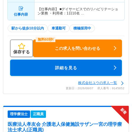
【仕事内容】 ■デイサービスでのリハビリテーショ
ン業務 ・利用者：1日10名 …
仕事内容
駅から徒歩10分以内
車通勤可
積極採用中
この求人を問い合わせる
保存する
詳細を見る
株式会社ユウの求人一覧
更新日：2026/08/07 求人番号：9145852
理学療法士
正職員
医療法人孝友会 介護老人保健施設サザン一宮
の理学療
法士求人(正職員)