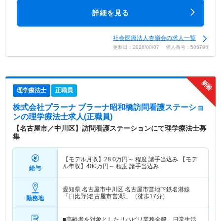
詳細を見る
社会医療法人杏嶺会の求人一覧
更新日：2026/08/07 求人番号：586796
理学療法士
正職員
株式会社プラーナ プラーナ昭和橋訪問看護ステーショ
ン
の理学療法士求人(正職員)
【名古屋市／中川区】訪問看護ステーションにて理学療法士募
集
【モデル月収】
28.0
万円～
程度 諸手当込み 【モデ
ル年収】
400
万円～
程度 諸手当込み
給与
愛知県 名古屋市中川区
名古屋市営地下鉄名港線
「日比野(名古屋市営)駅」（徒歩17分）
勤務地
■高齢者を対象としたリハビリ業務全般。日常生活