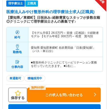
理学療法士
正職員
医療法人みやけ整形外科
の理学療法士求人(正職員)
【愛知県／東郷町】日祝休み♪経験豊富なスタッフが多数在籍
◎クリニックにて理学療法士さんの募集です♪
【モデル月収】
26.0
万円～
前後（応相談）※経験者
モデル 【モデル年収】
300
万円～
程度 賞与別
給与
愛知県 愛知郡東郷町
名鉄豊田線「日進(愛知)駅」
（バス・車11分）
勤務地
■整形外科クリニックにてリハビリテーション業務
を行っていただきます。 ■1名に…
仕事内容
車通勤可
積極採用中
この求人を問い合わせる
保存する