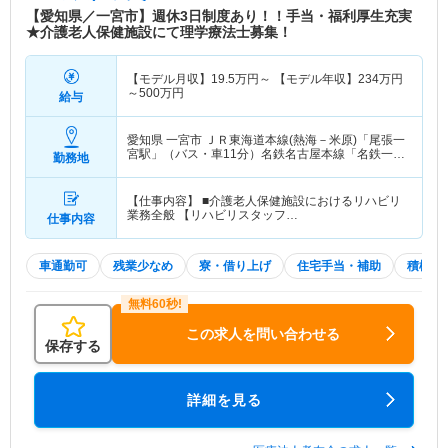
【愛知県／一宮市】週休3日制度あり！！手当・福利厚生充実
★介護老人保健施設にて理学療法士募集！
【モデル月収】
19.5
万円～
【モデル年収】
234
万円
～
500
万円
給与
愛知県 一宮市
ＪＲ東海道本線(熱海－米原)「尾張一
宮駅」（バス・車11分）名鉄名古屋本線「名鉄一宮
勤務地
駅」（バス・車11分） 他
【仕事内容】 ■介護老人保健施設におけるリハビリ
業務全般 【リハビリスタッフ…
仕事内容
車通勤可
残業少なめ
寮・借り上げ
住宅手当・補助
積極採
この求人を問い合わせる
保存する
詳細を見る