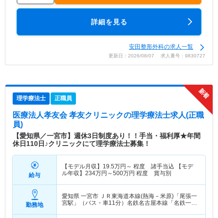
詳細を見る
安田整形外科の求人一覧
更新日：2026/08/07 求人番号：9830727
理学療法士
正職員
医療法人孝友会 孝友クリニック
の理学療法士求人(正職
員)
【愛知県／一宮市】週休3日制度あり！！手当・福利厚★年間
休日110日♪クリニックにて理学療法士募集！
【モデル月収】
19.5
万円～
程度 諸手当込 【モデ
ル年収】
234
万円～
500
万円
程度 賞与別
給与
愛知県 一宮市
ＪＲ東海道本線(熱海－米原)「尾張一
宮駅」（バス・車11分）名鉄名古屋本線「名鉄一宮
勤務地
駅」（バス・車11分） 他