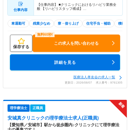
【仕事内容】 ■クリニックにおけるリハビリ業務全
般 【リハビリスタッフ構成】…
仕事内容
車通勤可
残業少なめ
寮・借り上げ
住宅手当・補助
積極採
この求人を問い合わせる
保存する
詳細を見る
医療法人孝友会の求人一覧
更新日：2026/08/07 求人番号：9761305
理学療法士
正職員
安城真クリニック
の理学療法士求人(正職員)
【愛知県／安城市】駅から徒歩圏内♪クリニックにて理学療法
士の募集です！