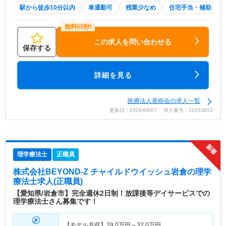
駅から徒歩10分以内
車通勤可
残業少なめ
住宅手当・補助
この求人を問い合わせる
保存する
詳細を見る
医療法人善樹会の求人一覧
更新日：2026/08/07 求人番号：10253853
理学療法士
正職員
株式会社BEYOND-Z チャイルドウイッシュ岩倉
の理学
療法士求人(正職員)
【愛知県/岩倉市】完全週休2日制！放課後等デイサービスでの
理学療法士さん募集です！
【モデル月収】
29.0
万円～
32.0
万円