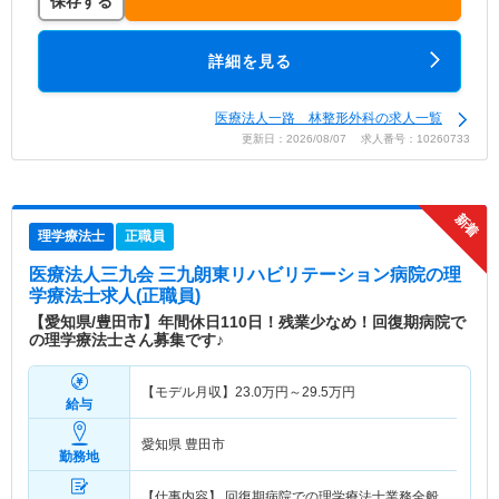
保存する
詳細を見る
医療法人一路 林整形外科の求人一覧
更新日：2026/08/07 求人番号：10260733
理学療法士
正職員
医療法人三九会 三九朗東リハビリテーション病院
の理
学療法士求人(正職員)
【愛知県/豊田市】年間休日110日！残業少なめ！回復期病院で
の理学療法士さん募集です♪
【モデル月収】
23.0
万円～
29.5
万円
給与
愛知県 豊田市
勤務地
【仕事内容】 回復期病院での理学療法士業務全般