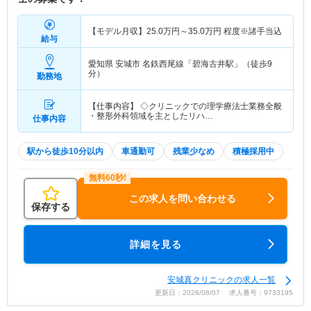
【モデル月収】
25.0
万円～
35.0
万円
程度※諸手当込
給与
愛知県 安城市
名鉄西尾線「碧海古井駅」（徒歩9
分）
勤務地
【仕事内容】 ◇クリニックでの理学療法士業務全般
・整形外科領域を主としたリハ…
仕事内容
駅から徒歩10分以内
車通勤可
残業少なめ
積極採用中
この求人を問い合わせる
保存する
詳細を見る
安城真クリニックの求人一覧
更新日：2026/08/07 求人番号：9733195