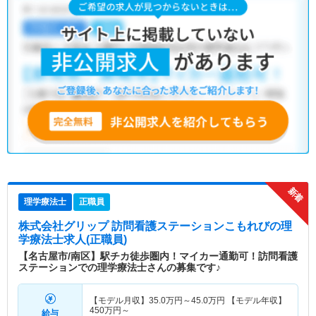
理学療法士
正職員
株式会社グリップ 訪問看護ステーションこもれび
の理
学療法士求人(正職員)
【名古屋市/南区】駅チカ徒歩圏内！マイカー通勤可！訪問看護
ステーションでの理学療法士さんの募集です♪
【モデル月収】
35.0
万円～
45.0
万円
【モデル年収】
450
万円～
給与