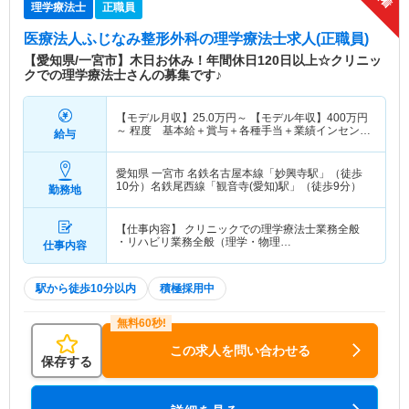
理学療法士
正職員
医療法人ふじなみ整形外科
の理学療法士求人(正職員)
【愛知県/一宮市】木日お休み！年間休日120日以上☆クリニッ
クでの理学療法士さんの募集です♪
【モデル月収】
25.0
万円～
【モデル年収】
400
万円
～
程度 基本給＋賞与＋各種手当＋業績インセンテ
給与
ィブを含む
愛知県 一宮市
名鉄名古屋本線「妙興寺駅」（徒歩
10分）名鉄尾西線「観音寺(愛知)駅」（徒歩9分）
勤務地
【仕事内容】 クリニックでの理学療法士業務全般
・リハビリ業務全般（理学・物理…
仕事内容
駅から徒歩10分以内
積極採用中
この求人を問い合わせる
保存する