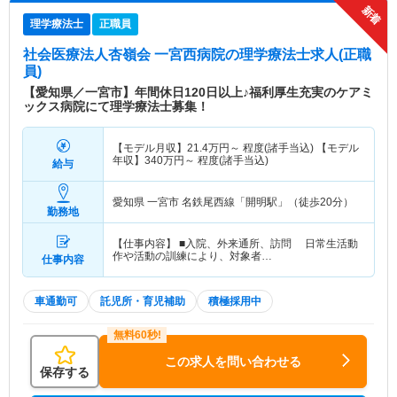
理学療法士
正職員
社会医療法人杏嶺会 一宮西病院
の理学療法士求人(正職
員)
【愛知県／一宮市】年間休日120日以上♪福利厚生充実のケアミ
ックス病院にて理学療法士募集！
【モデル月収】
21.4
万円～
程度(諸手当込) 【モデル
年収】
340
万円～
程度(諸手当込)
給与
愛知県 一宮市
名鉄尾西線「開明駅」（徒歩20分）
勤務地
【仕事内容】 ■入院、外来通所、訪問 日常生活動
作や活動の訓練により、対象者…
仕事内容
車通勤可
託児所・育児補助
積極採用中
この求人を問い合わせる
保存する