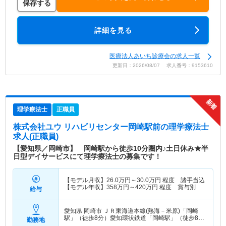
保存する
詳細を見る
医療法人あいち診療会の求人一覧
更新日：2026/08/07 求人番号：9153610
理学療法士
正職員
株式会社ユウ リハビリセンター岡崎駅前
の理学療法士
求人(正職員)
【愛知県／岡崎市】 岡崎駅から徒歩10分圏内♪土日休み★半
日型デイサービスにて理学療法士の募集です！
【モデル月収】
26.0
万円～
30.0
万円
程度 諸手当込
【モデル年収】
358
万円～
420
万円
程度 賞与別
給与
愛知県 岡崎市
ＪＲ東海道本線(熱海－米原)「岡崎
駅」（徒歩8分）愛知環状鉄道「岡崎駅」（徒歩8
勤務地
分）