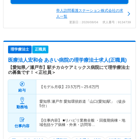
帝人訪問看護ステーション株式会社の求
人一覧
更新日：2026/08/04 求人番号：9134739
理学療法士
正職員
医療法人宏和会 あさい病院
の理学療法士求人(正職員)
【愛知県／瀬戸市】駅チカ☆ケアミックス病院にて理学療法士
の募集です！＜正社員＞
【モデル月収】
23.5
万円～
25.6
万円
給与
愛知県 瀬戸市
愛知環状鉄道「山口(愛知)駅」（徒歩
5分）
勤務地
【仕事内容】 ■リハビリ業務全般 ・回復期病棟・地
域包括ケア病棟・外来・訪問等…
仕事内容