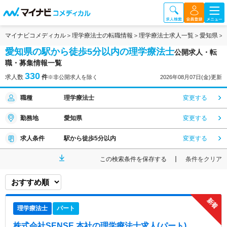
マイナビコメディカル
理学療法士の転職情報
理学療法士求人一覧
愛知県
愛知県の駅から徒歩5分以内の理学療法士
公開求人・転
職・募集情報一覧
330
求人数
件
※非公開求人を除く
2026年08月07日(金)更新
職種
理学療法士
変更する
勤務地
愛知県
変更する
求人条件
駅から徒歩5分以内
変更する
この検索条件を保存する
条件をクリア
理学療法士
パート
株式会社SENSE 本社
の理学療法士求人(パート)