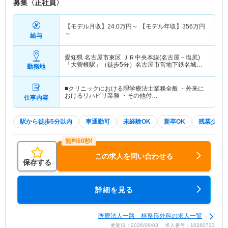
募集〈正社員〉
【モデル月収】
24.0
万円～
【モデル年収】
356
万円
～
給与
愛知県 名古屋市東区
ＪＲ中央本線(名古屋－塩尻)
「大曽根駅」（徒歩5分）名古屋市営地下鉄名城線
勤務地
「大曽根駅」（徒歩5分） 他
■クリニックにおける理学療法士業務全般 ・外来に
おけるリハビリ業務 ・その他付…
仕事内容
駅から徒歩5分以内
車通勤可
未経験OK
新卒OK
残業少な
この求人を問い合わせる
保存する
詳細を見る
医療法人一路 林整形外科の求人一覧
更新日：2026/08/03 求人番号：10260733