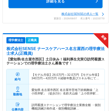
詳細を見る
株式会社SENSEの求人一覧
更新日：2026/08/07 求人番号：10233770
理学療法士
正職員
株式会社SENSE ナースケアハース名古屋西
の理学療法
士求人(正職員)
【愛知県/名古屋市西区】土日休み！福利厚生充実◎訪問看護ス
テーションでの理学療法士さん募集です！
【モデル月収】
26.0
万円～
32.0
万円
【モデル年収】
340
万円～
420
万円
※経験年数及びスキル等にてベ
給与
ース変動あり/賞与2ヶ月分支給込
愛知県 名古屋市西区
名古屋市営地下鉄鶴舞線「上
小田井駅」（徒歩2分）名鉄犬山線「上小田井駅」
勤務地
（徒歩2分）
訪問看護ステーションで理学療法士業務全般 ・個別
機能訓練計画作成・個別機能訓練…
仕事内容