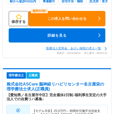
駅から徒歩5分以内
車通勤可
住宅手当・補助
託児所・育児補助
この求人を問い合わせる
保存する
詳細を見る
医療法人宏和会 あさい病院の求人一覧
更新日：2026/08/04 求人番号：9830132
理学療法士
正職員
株式会社ASCare 脳神経リハビリセンター名古屋栄
の
理学療法士求人(正職員)
【愛知県／名古屋市中区】完全週休2日制♪福利厚生安定の大手
法人での自費リハ募集♪
【モデル月収】
25.0
万円～
時間外労働手当別途支