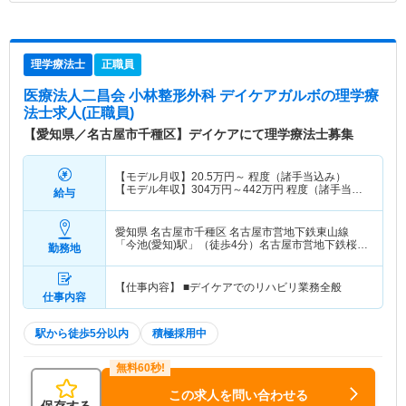
理学療法士
正職員
医療法人二昌会 小林整形外科 デイケアガルボ
の理学療
法士求人(正職員)
【愛知県／名古屋市千種区】デイケアにて理学療法士募集
【モデル月収】
20.5
万円～
程度（諸手当込み）
【モデル年収】
304
万円～
442
万円
程度（諸手当込
給与
み)
愛知県 名古屋市千種区
名古屋市営地下鉄東山線
「今池(愛知)駅」（徒歩4分）名古屋市営地下鉄桜通
勤務地
線「今池(愛知)駅」（徒歩4分）
【仕事内容】 ■デイケアでのリハビリ業務全般
仕事内容
駅から徒歩5分以内
積極採用中
この求人を問い合わせる