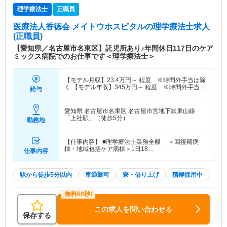
理学療法士
正職員
医療法人香徳会 メイトウホスピタル
の理学療法士求人
(正職員)
【愛知県／名古屋市名東区】託児所あり♪年間休日117日のケア
ミックス病院でのお仕事です＜理学療法士＞
【モデル月収】
23.4
万円～
程度 ※時間外手当は除
く 【モデル年収】
345
万円～
程度 ※時間外手当は
給与
除く
愛知県 名古屋市名東区
名古屋市営地下鉄東山線
「上社駅」（徒歩5分）
勤務地
【仕事内容】 ■理学療法士業務全般 ＜回復期病
棟・地域包括ケア病棟＞1日18…
仕事内容
駅から徒歩5分以内
車通勤可
寮・借り上げ
積極採用中
この求人を問い合わせる
保存する