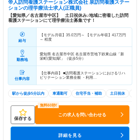
帝人訪問看護ステーション株式会社 泉訪問看護ステー
ション
の理学療法士求人(正職員)
【愛知県／名古屋市中区】 土日祝休み♪地域に密着した訪問
看護ステーションにて理学療法士募集です！
【モデル月収】
35.0
万円～
【モデル年収】
417
万円
～
程度
給与
愛知県 名古屋市中区
名古屋市営地下鉄東山線「新
栄町(愛知)駅」（徒歩5分）
勤務地
【仕事内容】 ■訪問看護ステーションにおけるリハ
ビリテーション業務全般 ・利用…
仕事内容
駅から徒歩5分以内
車通勤可
住宅手当・補助
土日祝休
積
この求人を問い合わせる
保存する
詳細を見る