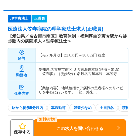
理学療法士
正職員
医療法人笠寺病院
の理学療法士求人(正職員)
【愛知県／名古屋市南区】教育体制・福利厚生充実★駅から徒
歩圏内の病院求人＜理学療法士＞
【モデル月収】
22.0
万円～
30.0
万円
程度
給与
愛知県 名古屋市南区
ＪＲ東海道本線(熱海－米原)
「笠寺駅」（徒歩8分）名鉄名古屋本線「本笠寺
勤務地
駅」（徒歩3分）
【業務内容】 地域包括ケア病棟の患者様へのリハビ
リを中心に行います。一部、外来…
仕事内容
駅から徒歩5分以内
車通勤可
残業少なめ
土日祝休
積極採
この求人を問い合わせる
保存する