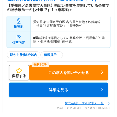
【愛知県／名古屋市天白区】幅広い事業を展開している企業で
の理学療法士のお仕事です！＜非常勤＞
愛知県 名古屋市天白区
名古屋市営地下鉄鶴舞線
「植田(名古屋市営)駅」（徒歩5分）
勤務地
■機能訓練指導員としての業務全般 ・利用者ADL確
認 ・個別機能訓練計画作成 …
仕事内容
駅から徒歩5分以内
積極採用中
この求人を問い合わせる
保存する
詳細を見る
株式会社SENSEの求人一覧
更新日：2026/08/07 求人番号：10253379