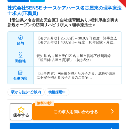
株式会社SENSE ナースケアハース名古屋東
の理学療法
士求人(正職員)
【愛知県／名古屋市天白区】自社保育園あり♪福利厚生充実★
新規オープンの訪問リハビリ求人＜理学療法士＞
【モデル月収】
25.0
万円～
30.0
万円
程度 諸手当込
【モデル年収】
408
万円～
程度 10年経験・月給
給与
27万円モデル
愛知県 名古屋市天白区
名古屋市営地下鉄鶴舞線
「植田(名古屋市営)駅」（徒歩5分）
勤務地
【仕事内容】 ■疾患を抱えたお子さま、成長や発達
に不安を抱えるお子さまのご自宅…
仕事内容
駅から徒歩5分以内
積極採用中
この求人を問い合わせる
保存する