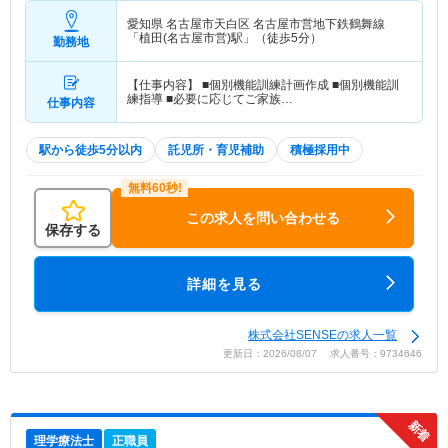
愛知県 名古屋市天白区
名古屋市営地下鉄鶴舞線
「植田(名古屋市営)駅」（徒歩5分）
勤務地
【仕事内容】 ■個別機能訓練計画作成 ■個別機能訓
練指導 ■必要に応じてご家族…
仕事内容
駅から徒歩5分以内
託児所・育児補助
積極採用中
この求人を問い合わせる
保存する
詳細を見る
株式会社SENSEの求人一覧
更新日：2026/08/07 求人番号：9734646
理学療法士
正職員