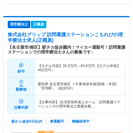
理学療法士
正職員
株式会社グリップ 訪問看護ステーションこもれび
の理
学療法士求人(正職員)
【名古屋市/南区】駅チカ徒歩圏内！マイカー通勤可！訪問看護
ステーションでの理学療法士さんの募集です♪
【モデル月収】
35.0
万円～
45.0
万円
【モデル年収】
450
万円～
給与
愛知県 名古屋市南区
ＪＲ東海道本線(熱海－米原)
「笠寺駅」（徒歩5分）
勤務地
【仕事内容】 住宅型有料老人ホーム・訪問看護ステ
ーションでの理学療法士業務全般…
仕事内容
駅から徒歩5分以内
車通勤可
積極採用中