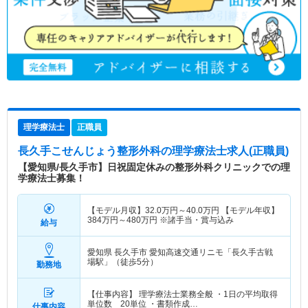
理学療法士
正職員
長久手こせんじょう整形外科
の理学療法士求人(正職員)
【愛知県/長久手市】日祝固定休みの整形外科クリニックでの理
学療法士募集！
【モデル月収】
32.0
万円～
40.0
万円
【モデル年収】
384
万円～
480
万円
※諸手当・賞与込み
給与
愛知県 長久手市
愛知高速交通リニモ「長久手古戦
場駅」（徒歩5分）
勤務地
【仕事内容】 理学療法士業務全般 ・1日の平均取得
単位数 20単位 ・書類作成…
仕事内容