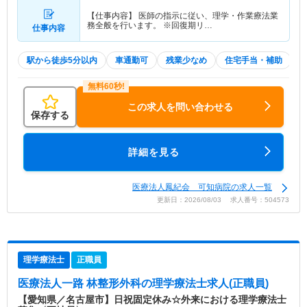
【仕事内容】 医師の指示に従い、理学・作業療法業
務全般を行います。 ※回復期リ…
仕事内容
駅から徒歩5分以内
車通勤可
残業少なめ
住宅手当・補助
この求人を問い合わせる
保存する
詳細を見る
医療法人鳳紀会 可知病院の求人一覧
更新日：2026/08/03 求人番号：504573
理学療法士
正職員
医療法人一路 林整形外科
の理学療法士求人(正職員)
【愛知県／名古屋市】日祝固定休み☆外来における理学療法士