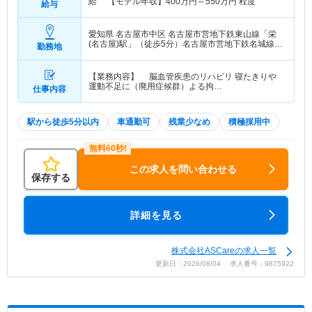
給 【モデル年収】
400
万円～
550
万円
程度
給与
愛知県 名古屋市中区
名古屋市営地下鉄東山線「栄
(名古屋)駅」（徒歩5分）名古屋市営地下鉄名城線
勤務地
「栄(名古屋)駅」（徒歩5分）
【業務内容】 脳血管疾患のリハビリ 寝たきりや
運動不足に（廃用症候群）よる拘…
仕事内容
駅から徒歩5分以内
車通勤可
残業少なめ
積極採用中
この求人を問い合わせる
保存する
詳細を見る
株式会社ASCareの求人一覧
更新日：2026/08/04 求人番号：9875922