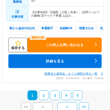
分）
勤務地
【仕事内容】 ①病院（入院＋外来）、訪問リハビリ
の兼務 ②デイケア専属 上記の…
仕事内容
駅から徒歩5分以内
車通勤可
未経験OK
残業少なめ
託児所
この求人を問い合わせる
保存する
詳細を見る
医療法人成信会 さくら病院の求人一覧
更新日：2026/08/03 求人番号：525914
1
2
3
4
5
<<
<
>
>>