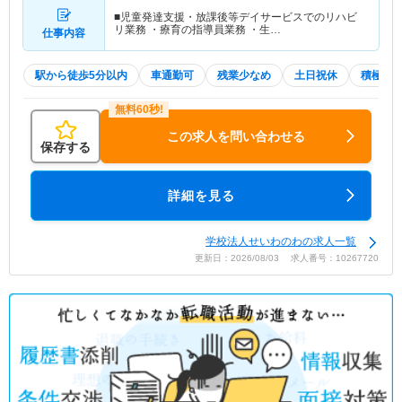
■児童発達支援・放課後等デイサービスでのリハビ
リ業務 ・療育の指導員業務 ・生…
仕事内容
駅から徒歩5分以内
車通勤可
残業少なめ
土日祝休
積極採
この求人を問い合わせる
保存する
詳細を見る
学校法人せいわのわの求人一覧
更新日：2026/08/03 求人番号：10267720