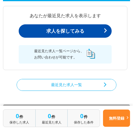
あなたが最近見た求人を表示します
求人を探してみる
最近見た求人一覧ページから、
お問い合わせが可能です。
最近見た求人一覧
理学療法士の求人を絞り込む
0
0
0
件
件
件
無料登録
都道府県から理学療法士の求人を探す
保存した求人
最近見た求人
保存した条件
北海道
青森県
岩手県