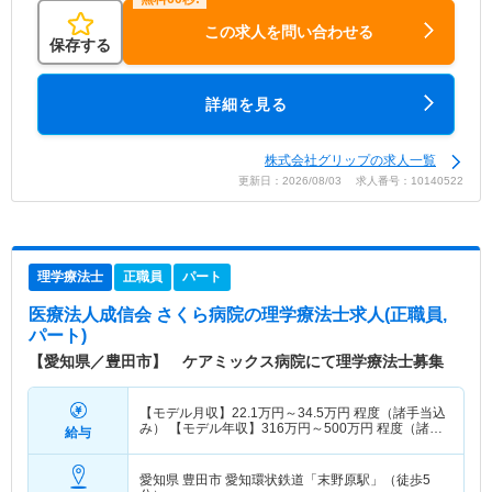
この求人を問い合わせる
保存する
詳細を見る
株式会社グリップの求人一覧
更新日：2026/08/03 求人番号：10140522
理学療法士
正職員
パート
医療法人成信会 さくら病院
の理学療法士求人(正職員,
パート)
【愛知県／豊田市】 ケアミックス病院にて理学療法士募集
【モデル月収】
22.1
万円～
34.5
万円
程度（諸手当込
み） 【モデル年収】
316
万円～
500
万円
程度（諸手
給与
当賞与込）
愛知県 豊田市
愛知環状鉄道「末野原駅」（徒歩5