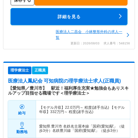
保存する
詳細を見る
医療法人二昌会 小林整形外科の求人一
覧
更新日：2026/08/03 求人番号：548156
理学療法士
正職員
医療法人鳳紀会 可知病院
の理学療法士求人(正職員)
【愛知県／豊川市】 駅近！福利厚生充実★勉強会もありスキ
ルアップ目指せる職場です＜理学療法士＞
【モデル月収】
22.0
万円～
程度(諸手当込) 【モデル
年収】
332
万円～
程度(諸手当込)
給与
愛知県 豊川市
名鉄名古屋本線「国府(愛知)駅」（徒
歩3分）名鉄豊川線「国府(愛知)駅」（徒歩3分）
勤務地