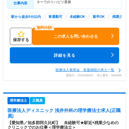
ターでのリハビリ業務
仕事内容
駅から徒歩5分以内
車通勤可
未経験OK
新卒OK
残業少な
この求人を問い合わせる
保存する
詳細を見る
医療法人善恵会 長屋病院の求人一覧
更新日：2026/08/03 求人番号：584888
理学療法士
正職員
医療法人ディスニック 浅井外科
の理学療法士求人(正職
員)
【愛知県／知多郡阿久比町】 未経験可★駅近×残業少なめの
クリニックでのお仕事＜理学療法士＞