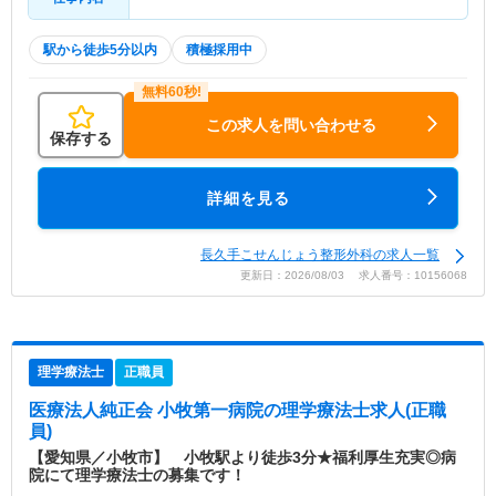
駅から徒歩5分以内
積極採用中
この求人を問い合わせる
保存する
詳細を見る
長久手こせんじょう整形外科の求人一覧
更新日：2026/08/03 求人番号：10156068
理学療法士
正職員
医療法人純正会 小牧第一病院
の理学療法士求人(正職
員)
【愛知県／小牧市】 小牧駅より徒歩3分★福利厚生充実◎病
院にて理学療法士の募集です！