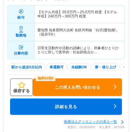
【モデル月収】
20.0
万円～
25.0
万円
程度 【モデル
年収】
240
万円～
300
万円
程度
給与
愛知県 知多郡阿久比町
名鉄河和線「白沢(愛知)駅」
（徒歩3分）
勤務地
日常生活動作や活動の訓練により、対象者ひとりひ
とりに対して医学的・社会的視点か…
仕事内容
駅から徒歩5分以内
車通勤可
未経験OK
寮・借り上げ
住宅
この求人を問い合わせる
保存する
詳細を見る
医療法人ディスニックの求人一覧
更新日：2026/08/03 求人番号：347008