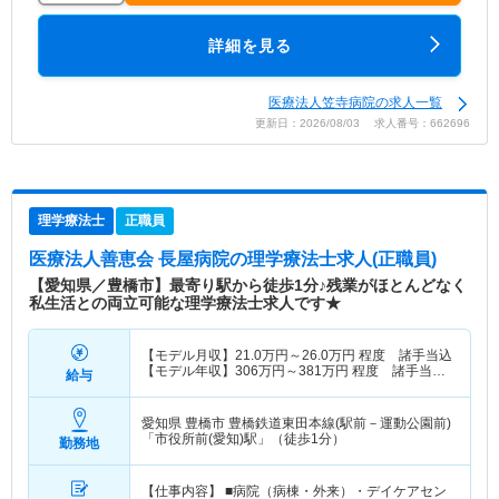
詳細を見る
医療法人笠寺病院の求人一覧
更新日：2026/08/03 求人番号：662696
理学療法士
正職員
医療法人善恵会 長屋病院
の理学療法士求人(正職員)
【愛知県／豊橋市】最寄り駅から徒歩1分♪残業がほとんどなく
私生活との両立可能な理学療法士求人です★
【モデル月収】
21.0
万円～
26.0
万円
程度 諸手当込
【モデル年収】
306
万円～
381
万円
程度 諸手当・
給与
賞与込
愛知県 豊橋市
豊橋鉄道東田本線(駅前－運動公園前)
「市役所前(愛知)駅」（徒歩1分）
勤務地
【仕事内容】 ■病院（病棟・外来）・デイケアセン