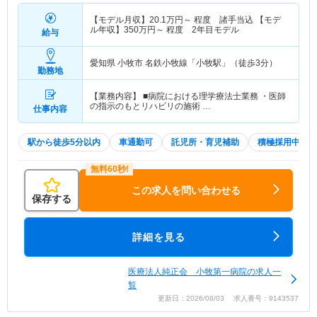
【モデル月収】
20.1
万円～
程度 諸手当込 【モデ
ル年収】
350
万円～
程度 2年目モデル
給与
愛知県 小牧市
名鉄小牧線「小牧駅」（徒歩3分）
勤務地
【業務内容】 ■病院における理学療法士業務 ・医師
の指示のもとリハビリの施術 …
仕事内容
駅から徒歩5分以内
車通勤可
託児所・育児補助
積極採用中
この求人を問い合わせる
保存する
詳細を見る
医療法人純正会 小牧第一病院の求人一
覧
更新日：2026/08/03 求人番号：9143537