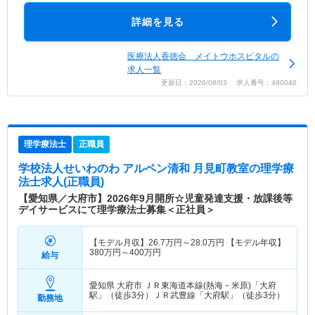
詳細を見る
医療法人香徳会 メイトウホスピタルの
求人一覧
更新日：2026/08/03 求人番号：480040
理学療法士
正職員
学校法人せいわのわ アルペン清和 月見町教室
の理学療
法士求人(正職員)
【愛知県／大府市】2026年9月開所☆児童発達支援・放課後等
デイサービスにて理学療法士募集＜正社員＞
【モデル月収】
26.7
万円～
28.0
万円
【モデル年収】
380
万円～
400
万円
給与
愛知県 大府市
ＪＲ東海道本線(熱海－米原)「大府
駅」（徒歩3分）ＪＲ武豊線「大府駅」（徒歩3分）
勤務地