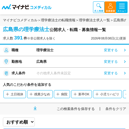
マイナビコメディカル
理学療法士の転職情報
理学療法士求人一覧
広島県の
広島県の理学療法士
公開求人・転職・募集情報一覧
391
求人数
件
※非公開求人を除く
2026年08月08日(土)更新
職種
理学療法士
変更する
勤務地
広島県
変更する
求人条件
その他求人条件未設定
変更する
人気のこだわり条件を追加する
土日祝休
残業少なめ
病院
新卒OK
小児リハビリ
この検索条件を保存する
条件をクリア