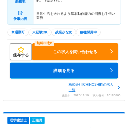
駅」（徒歩19分）
勤務地
日常生活を送れるよう基本動作能力の回復お手伝い
業務
仕事内容
車通勤可
未経験OK
残業少なめ
積極採用中
この求人を問い合わせる
保存する
詳細を見る
株式会社ICHINOSHIKIの求人
一覧
更新日：2025/11/10 求人番号：10185865
理学療法士
正職員