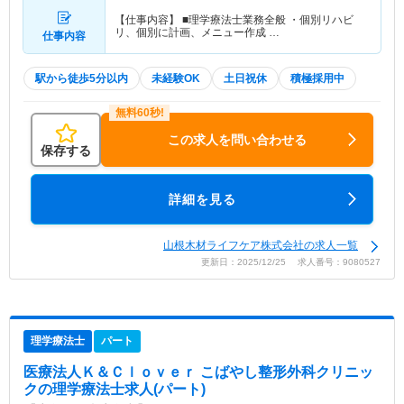
【仕事内容】 ■理学療法士業務全般 ・個別リハビ
リ、個別に計画、メニュー作成 …
仕事内容
駅から徒歩5分以内
未経験OK
土日祝休
積極採用中
この求人を問い合わせる
保存する
詳細を見る
山根木材ライフケア株式会社の求人一覧
更新日：2025/12/25 求人番号：9080527
理学療法士
パート
医療法人Ｋ＆Ｃｌｏｖｅｒ こばやし整形外科クリニッ
ク
の理学療法士求人(パート)