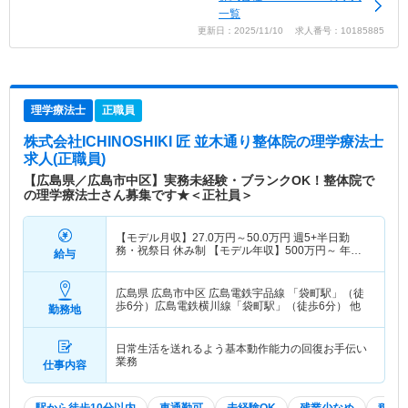
一覧
更新日：2025/11/10 求人番号：10185885
理学療法士
正職員
株式会社ICHINOSHIKI 匠 並木通り整体院
の理学療法士
求人(正職員)
【広島県／広島市中区】実務未経験・ブランクOK！整体院で
の理学療法士さん募集です★＜正社員＞
【モデル月収】
27.0
万円～
50.0
万円
週5+半日勤
務・祝祭日 休み制 【モデル年収】
500
万円～
年収
給与
実績（1年目モデル）
広島県 広島市中区
広島電鉄宇品線 「袋町駅」（徒
歩6分）広島電鉄横川線「袋町駅」（徒歩6分） 他
勤務地
日常生活を送れるよう基本動作能力の回復お手伝い
業務
仕事内容