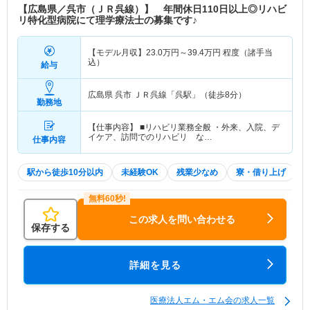
【広島県／呉市（ＪＲ呉線）】 年間休日110日以上◎リハビ
リ特化型病院にて理学療法士の募集です♪
【モデル月収】
23.0
万円～
39.4
万円
程度（諸手当
込）
給与
広島県 呉市
ＪＲ呉線「呉駅」（徒歩8分）
勤務地
【仕事内容】 ■リハビリ業務全般 ・外来、入院、デ
イケア、訪問でのリハビリ な…
仕事内容
駅から徒歩10分以内
未経験OK
残業少なめ
寮・借り上げ
この求人を問い合わせる
保存する
詳細を見る
医療法人エム・エム会の求人一覧