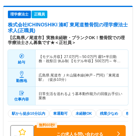
理学療法士
正職員
株式会社ICHINOSHIKI 湊町 東尾道整骨院
の理学療法士
求人(正職員)
【広島県／尾道市】実務未経験・ブランクOK！整骨院での理
学療法士さん募集です★＜正社員＞
【モデル月収】
27.0
万円～
50.0
万円
週5+半日勤
務・祝祭日 休み制 【モデル年収】
500
万円～
年収
給与
実績（1年目モデル）
広島県 尾道市
ＪＲ山陽本線(神戸－門司)「東尾道
駅」（徒歩10分）
勤務地
日常生活を送れるよう基本動作能力の回復お手伝い
業務
仕事内容
駅から徒歩10分以内
車通勤可
未経験OK
残業少なめ
積極
この求人を問い合わせる