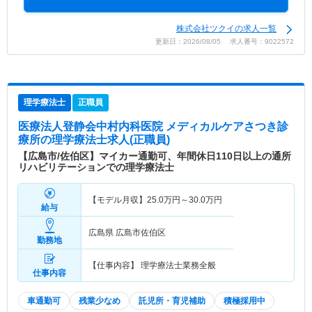
株式会社ツクイの求人一覧
更新日：2026/08/05 求人番号：9022572
理学療法士
正職員
医療法人登静会中村内科医院 メディカルケアさつき診
療所
の理学療法士求人(正職員)
【広島市/佐伯区】マイカー通勤可、年間休日110日以上の通所
リハビリテーションでの理学療法士
【モデル月収】
25.0
万円～
30.0
万円
給与
広島県 広島市佐伯区
勤務地
【仕事内容】 理学療法士業務全般
仕事内容
車通勤可
残業少なめ
託児所・育児補助
積極採用中