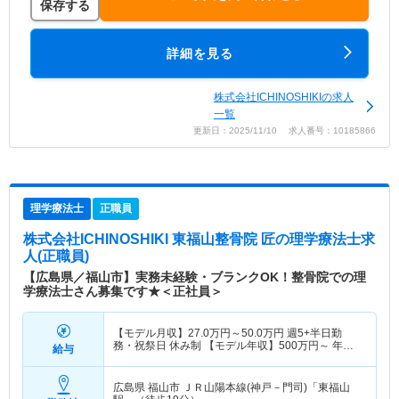
保存する
詳細を見る
株式会社ICHINOSHIKIの求人
一覧
更新日：2025/11/10 求人番号：10185866
理学療法士
正職員
株式会社ICHINOSHIKI 東福山整骨院 匠
の理学療法士求
人(正職員)
【広島県／福山市】実務未経験・ブランクOK！整骨院での理
学療法士さん募集です★＜正社員＞
【モデル月収】
27.0
万円～
50.0
万円
週5+半日勤
務・祝祭日 休み制 【モデル年収】
500
万円～
年収
給与
実績（1年目モデル）
広島県 福山市
ＪＲ山陽本線(神戸－門司)「東福山