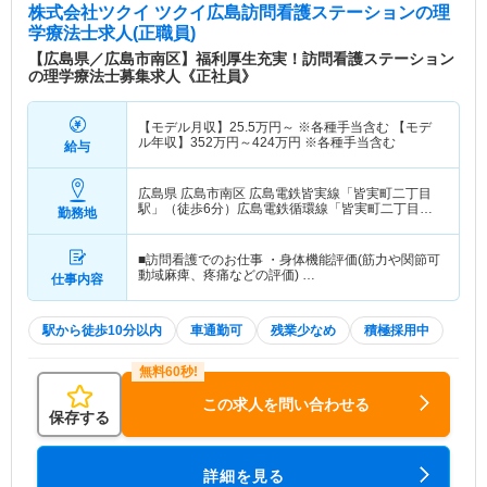
株式会社ツクイ ツクイ広島訪問看護ステーション
の理
学療法士求人(正職員)
【広島県／広島市南区】福利厚生充実！訪問看護ステーション
の理学療法士募集求人《正社員》
【モデル月収】
25.5
万円～
※各種手当含む 【モデ
ル年収】
352
万円～
424
万円
※各種手当含む
給与
広島県 広島市南区
広島電鉄皆実線「皆実町二丁目
駅」（徒歩6分）広島電鉄循環線「皆実町二丁目
勤務地
駅」（徒歩6分）
■訪問看護でのお仕事 ・身体機能評価(筋力や関節可
動域麻痺、疼痛などの評価) …
仕事内容
駅から徒歩10分以内
車通勤可
残業少なめ
積極採用中
この求人を問い合わせる
保存する
詳細を見る