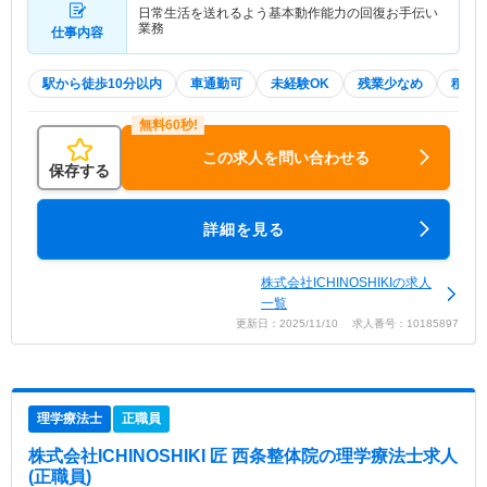
日常生活を送れるよう基本動作能力の回復お手伝い
業務
仕事内容
駅から徒歩10分以内
車通勤可
未経験OK
残業少なめ
積極
この求人を問い合わせる
保存する
詳細を見る
株式会社ICHINOSHIKIの求人
一覧
更新日：2025/11/10 求人番号：10185897
理学療法士
正職員
株式会社ICHINOSHIKI 匠 西条整体院
の理学療法士求人
(正職員)