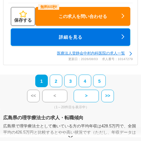
この求人を問い合わせる
保存する
詳細を見る
医療法人登静会中村内科医院の求人一覧
更新日：2026/08/03 求人番号：10147279
1
2
3
4
5
<<
<
>
>>
（1～20件目を表示中）
広島県の理学療法士の求人・転職傾向
広島県で理学療法士として働いている方の平均年収は428.5万円で、全国
平均の426.5万円と比較するとやや高い状況です（ただし、年収データは
作業療法士・言語聴覚士・視能訓練士を含む統計値です）。また、広島