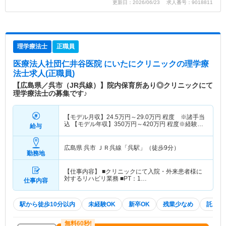
更新日：2026/06/23 求人番号：9018811
理学療法士
正職員
医療法人社団仁井谷医院 にいたにクリニック
の理学療
法士求人(正職員)
【広島県／呉市（JR呉線）】院内保育所あり◎クリニックにて
理学療法士の募集です♪
【モデル月収】
24.5
万円～
29.0
万円
程度 ※諸手当
込 【モデル年収】
350
万円～
420
万円
程度※経験に
給与
より考慮
広島県 呉市
ＪＲ呉線「呉駅」（徒歩9分）
勤務地
【仕事内容】 ■クリニックにて入院・外来患者様に
対するリハビリ業務 ■PT：1…
仕事内容
駅から徒歩10分以内
未経験OK
新卒OK
残業少なめ
託児所