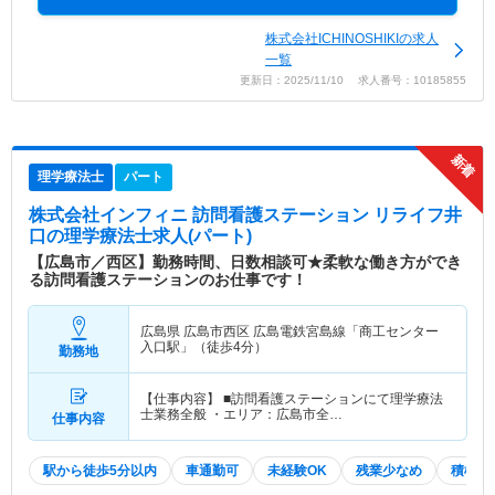
株式会社ICHINOSHIKIの求人
一覧
更新日：2025/11/10 求人番号：10185855
理学療法士
パート
株式会社インフィニ 訪問看護ステーション リライフ井
口
の理学療法士求人(パート)
【広島市／西区】勤務時間、日数相談可★柔軟な働き方ができ
る訪問看護ステーションのお仕事です！
広島県 広島市西区
広島電鉄宮島線「商工センター
入口駅」（徒歩4分）
勤務地
【仕事内容】 ■訪問看護ステーションにて理学療法
士業務全般 ・エリア：広島市全…
仕事内容
駅から徒歩5分以内
車通勤可
未経験OK
残業少なめ
積極採