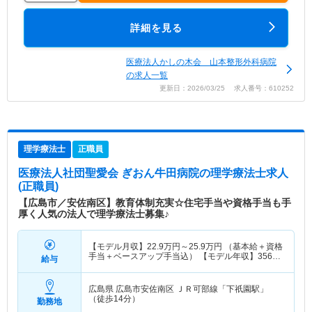
詳細を見る
医療法人かしの木会 山本整形外科病院
の求人一覧
更新日：2026/03/25 求人番号：610252
理学療法士
正職員
医療法人社団聖愛会 ぎおん牛田病院
の理学療法士求人
(正職員)
【広島市／安佐南区】教育体制充実☆住宅手当や資格手当も手
厚く人気の法人で理学療法士募集♪
【モデル月収】
22.9
万円～
25.9
万円
（基本給＋資格
手当＋ベースアップ手当込） 【モデル年収】
356
万
給与
円～
404
万円
（諸手当込）
広島県 広島市安佐南区
ＪＲ可部線「下祇園駅」
（徒歩14分）
勤務地