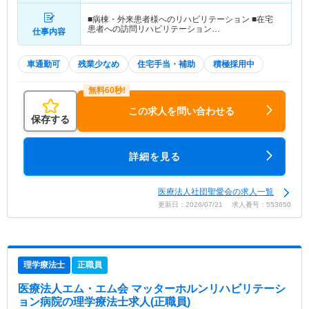
■病棟・外来患者様へのリハビリテーション ■在宅
患者への訪問リハビリテーション…
仕事内容
車通勤可
残業少なめ
住宅手当・補助
積極採用中
この求人を問い合わせる
保存する
詳細を見る
医療法人社団聖愛会の求人一覧
更新日：2026/07/21 求人番号：553650
理学療法士
正職員
医療法人エム・エム会 マッターホルンリハビリテーシ
ョン病院
の理学療法士求人(正職員)