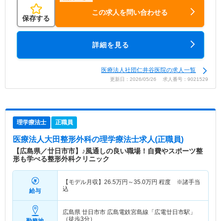
この求人を問い合わせる
保存する
詳細を見る
医療法人社団仁井谷医院の求人一覧
更新日：2026/05/26 求人番号：9021529
理学療法士
正職員
医療法人大田整形外科
の理学療法士求人(正職員)
【広島県／廿日市市】♪風通しの良い職場！自費やスポーツ整
形も学べる整形外科クリニック
【モデル月収】
26.5
万円～
35.0
万円
程度 ※諸手当
込
給与
広島県 廿日市市
広島電鉄宮島線「広電廿日市駅」
（徒歩3分）
勤務地