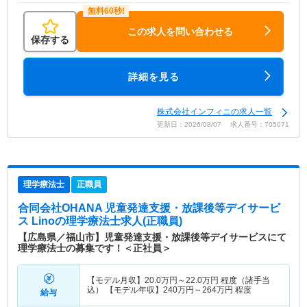
この求人を問い合わせる
保存する
詳細を見る
株式会社インフィニの求人一覧
更新日：2026/08/07 求人番号：705071
理学療法士
正職員
合同会社OHANA 児童発達支援・放課後等デイサービ
ス Lino
の理学療法士求人(正職員)
【広島県／福山市】児童発達支援・放課後等デイサービスにて
理学療法士の募集です！＜正社員＞
【モデル月収】
20.0
万円～
22.0
万円
程度（諸手当
込） 【モデル年収】
240
万円～
264
万円
程度
給与