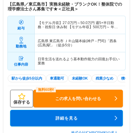
【広島県／東広島市】実務未経験・ブランクOK！整体院での
理学療法士さん募集です★＜正社員＞
【モデル月収】
27.0
万円～
50.0
万円
週5+半日勤
務・祝祭日 休み制 【モデル年収】
500
万円～
年収
給与
実績（1年目モデル）
広島県 東広島市
ＪＲ山陽本線(神戸－門司)「西条
(広島)駅」（徒歩5分）
勤務地
日常生活を送れるよう基本動作能力の回復お手伝い
業務
仕事内容
駅から徒歩5分以内
車通勤可
未経験OK
残業少なめ
積極採
この求人を問い合わせる
保存する
詳細を見る
株式会社ICHINOSHIKIの求人