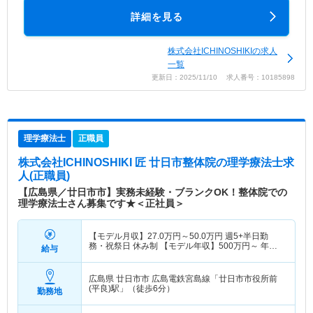
詳細を見る
株式会社ICHINOSHIKIの求人
一覧
更新日：2025/11/10 求人番号：10185898
理学療法士
正職員
株式会社ICHINOSHIKI 匠 廿日市整体院
の理学療法士求
人(正職員)
【広島県／廿日市市】実務未経験・ブランクOK！整体院での
理学療法士さん募集です★＜正社員＞
【モデル月収】
27.0
万円～
50.0
万円
週5+半日勤
務・祝祭日 休み制 【モデル年収】
500
万円～
年収
給与
実績（1年目モデル）
広島県 廿日市市
広島電鉄宮島線「廿日市市役所前
(平良)駅」（徒歩6分）
勤務地