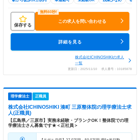
駅から徒歩10分以内
車通勤可
未経験OK
残業少なめ
積極
この求人を問い合わせる
保存する
詳細を見る
株式会社ICHINOSHIKIの求人
一覧
更新日：2025/11/10 求人番号：10185878
理学療法士
正職員
株式会社ICHINOSHIKI 湊町 三原整体院
の理学療法士求
人(正職員)
【広島県／三原市】実務未経験・ブランクOK！整体院での理
学療法士さん募集です★＜正社員＞