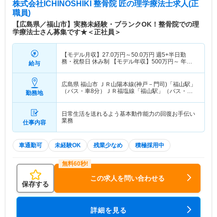
株式会社ICHINOSHIKI 整骨院 匠
の理学療法士求人(正
職員)
【広島県／福山市】実務未経験・ブランクOK！整骨院での理
学療法士さん募集です★＜正社員＞
【モデル月収】
27.0
万円～
50.0
万円
週5+半日勤
務・祝祭日 休み制 【モデル年収】
500
万円～
年収
給与
実績（1年目モデル）
広島県 福山市
ＪＲ山陽本線(神戸－門司)「福山駅」
（バス・車8分）ＪＲ福塩線「福山駅」（バス・車8
勤務地
分）
日常生活を送れるよう基本動作能力の回復お手伝い
業務
仕事内容
車通勤可
未経験OK
残業少なめ
積極採用中
この求人を問い合わせる
保存する
詳細を見る