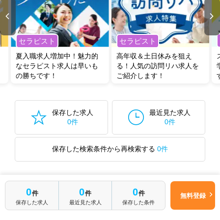
リ
・
保育園
・
整骨院
・
その他
他の条件でも人気の求人がございますので、「こだわり条件」から検索
いただくか、お気軽にお問い合わせください。
セラピスト
セラピスト
全国の理学療法士求人
から検索いただくことも可能です。
夏入職求人増加中！魅力的
高年収＆土日休みを狙え
無料転職支援サービス
にお申し込みいただくと、ご希望条件をヒアリン
なセラピスト求人は早いも
る！人気の訪問リハ求人を
グした上で求人をご提案いたします。
の勝ちです！
ご紹介します！
ご希望条件がまだ定まっていない方は
人気の希望条件をピックアップし
た求人特集
をぜひご活用ください。
転職支援の他、情報収集や募集状況の確認も、お気軽にご相談くださ
い。
保存した求人
最近見た求人
0件
0件
保存した検索条件から再検索する
0件
0
0
0
最近見た求人
件
件
件
無料登録
保存した求人
最近見た求人
保存した条件