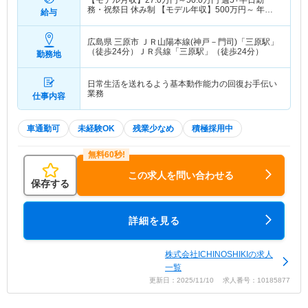
【モデル月収】
27.0
万円～
50.0
万円
週5+半日勤
務・祝祭日 休み制 【モデル年収】
500
万円～
年収
給与
実績（1年目モデル）
広島県 三原市
ＪＲ山陽本線(神戸－門司)「三原駅」
（徒歩24分）ＪＲ呉線「三原駅」（徒歩24分）
勤務地
日常生活を送れるよう基本動作能力の回復お手伝い
業務
仕事内容
車通勤可
未経験OK
残業少なめ
積極採用中
この求人を問い合わせる
保存する
詳細を見る
株式会社ICHINOSHIKIの求人
一覧
更新日：2025/11/10 求人番号：10185877