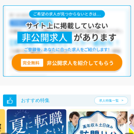
県における理学療法士の求人賃金（月額）は、22.9万～28.1万円となって
います。
理学療法士の有効求人倍率は、全国平均が4.13倍なのに対して、広島県は
3.98倍。やや低い傾向にあります。一方で、広島県には病院が234施設、
クリニックが2,199施設、介護施設が5,020施設あり、理学療法士として働
ける施設数が豊富です。さまざまな求人の中から、ぜひ自分の条件に合
った職場を探してみてください。
マイナビコメディカルには、【車通勤可】【駅から徒歩10分以内】【残
業少なめ】など、充実した理学療法士の求人がそろっています。さら
に、マイナビコメディカルでは、限定求人や非公開求人のご紹介も可能
です。お気軽にご相談ください。
※各種数字情報は2022年9月 マイナビ調べによる
広島県の理学療法士求人は391件あります。（2026年08月08日更新）
サイト上に掲載されている求人の他に、
非公開求人
もございます。
無料
転職支援サービス
にお申し込みいただくと、全求人からご希望条件に合
おすすめ特集
求人特集一覧
う求人を提案させていただきます。
広島県の理学療法士求人では以下のような条件が人気です。
・
土日祝休
・
積極採用中
・
新卒OK
・
正社員(正職員)
・
病院
・
クリニック
・
介護福祉施設
・
訪問リハビリ(在宅医療)
・
小児リハビ