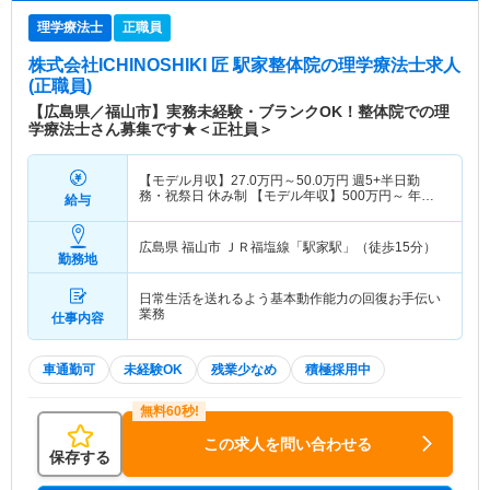
理学療法士
正職員
株式会社ICHINOSHIKI 匠 駅家整体院
の理学療法士求人
(正職員)
【広島県／福山市】実務未経験・ブランクOK！整体院での理
学療法士さん募集です★＜正社員＞
【モデル月収】
27.0
万円～
50.0
万円
週5+半日勤
務・祝祭日 休み制 【モデル年収】
500
万円～
年収
給与
実績（1年目モデル）
広島県 福山市
ＪＲ福塩線「駅家駅」（徒歩15分）
勤務地
日常生活を送れるよう基本動作能力の回復お手伝い
業務
仕事内容
車通勤可
未経験OK
残業少なめ
積極採用中
この求人を問い合わせる
保存する