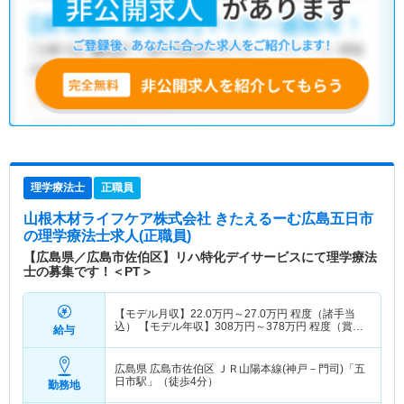
理学療法士
正職員
山根木材ライフケア株式会社 きたえるーむ広島五日市
の理学療法士求人(正職員)
【広島県／広島市佐伯区】リハ特化デイサービスにて理学療法
士の募集です！＜PT＞
【モデル月収】
22.0
万円～
27.0
万円
程度（諸手当
込） 【モデル年収】
308
万円～
378
万円
程度（賞与
給与
別）
広島県 広島市佐伯区
ＪＲ山陽本線(神戸－門司)「五
日市駅」（徒歩4分）
勤務地