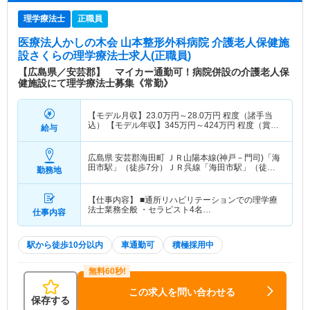
理学療法士
正職員
医療法人かしの木会 山本整形外科病院 介護老人保健施
設さくら
の理学療法士求人(正職員)
【広島県／安芸郡】 マイカー通勤可！病院併設の介護老人保
健施設にて理学療法士募集《常勤》
【モデル月収】
23.0
万円～
28.0
万円
程度（諸手当
込） 【モデル年収】
345
万円～
424
万円
程度（賞与
給与
3.5ヶ月分支給の場合）
広島県 安芸郡海田町
ＪＲ山陽本線(神戸－門司)「海
田市駅」（徒歩7分）ＪＲ呉線「海田市駅」（徒歩7
勤務地
分）
【仕事内容】 ■通所リハビリテーションでの理学療
法士業務全般 ・セラピスト4名…
仕事内容
駅から徒歩10分以内
車通勤可
積極採用中
この求人を問い合わせる
保存する