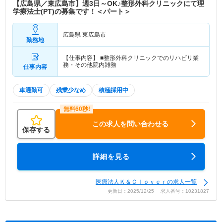
【広島県／東広島市】週3日～OK♪整形外科クリニックにて理
学療法士(PT)の募集です！＜パート＞
広島県 東広島市
勤務地
【仕事内容】 ■整形外科クリニックでのリハビリ業
務・その他院内雑務
仕事内容
車通勤可
残業少なめ
積極採用中
この求人を問い合わせる
保存する
詳細を見る
医療法人Ｋ＆Ｃｌｏｖｅｒの求人一覧
更新日：2025/12/25 求人番号：10231827